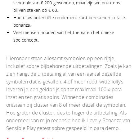
schedule van € 200 gewonnen, maar zijn we ook eens
blijven steken op € 63.
Hoe u uw potentiële rendement kunt berekenen in Nice
bonanza.
Veel mensen houden van het thema en het unieke
spelconcept.
Hieronder staan allesamt symbolen op een rijtje,
inclusief sobre bijbehorende uitbetalingen. Zoals je kan
zien hangt de uitbetaling af van een aantal dezelfde
symbolen dat is gevallen. 4 of meer rood-witte lolly’s
leveren je een geldprijs op tot maximaal 100 x para
inzet en ten gratis spins. Winnende combinaties
ontstaan bij cluster van 8 of meer dezelfde symbolen.
Hoe groter de cluster, des te hoger de uitbetaling. Als
onderdeel van mijn recensie heb ik Lovely Bonanza van
Sensible Play getest sobre gespeeld in para demo.