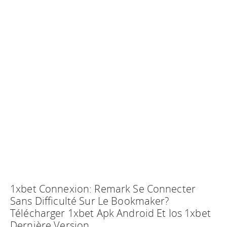
1xbet Connexion: Remark Se Connecter
Sans Difficulté Sur Le Bookmaker?
Télécharger 1xbet Apk Android Et Ios 1xbet
Dernière Version