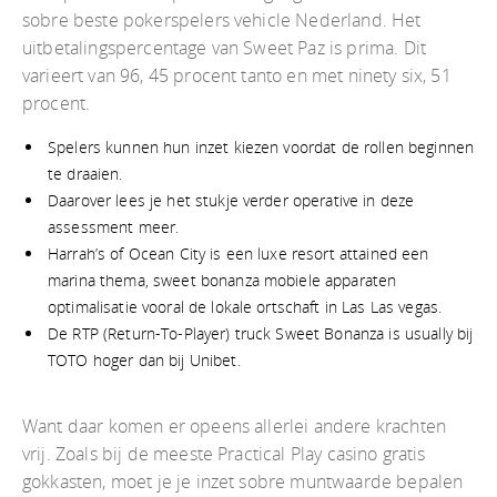
sobre beste pokerspelers vehicle Nederland. Het
uitbetalingspercentage van Sweet Paz is prima. Dit
varieert van 96, 45 procent tanto en met ninety six, 51
procent.
Spelers kunnen hun inzet kiezen voordat de rollen beginnen
te draaien.
Daarover lees je het stukje verder operative in deze
assessment meer.
Harrah’s of Ocean City is een luxe resort attained een
marina thema, sweet bonanza mobiele apparaten
optimalisatie vooral de lokale ortschaft in Las Las vegas.
De RTP (Return-To-Player) truck Sweet Bonanza is usually bij
TOTO hoger dan bij Unibet.
Want daar komen er opeens allerlei andere krachten
vrij. Zoals bij de meeste Practical Play casino gratis
gokkasten, moet je je inzet sobre muntwaarde bepalen