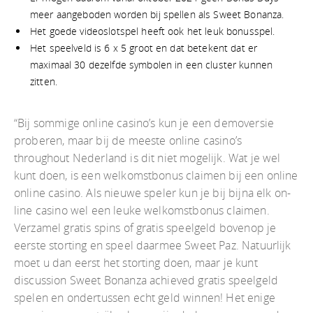
meer aangeboden worden bij spellen als Sweet Bonanza.
Het goede videoslotspel heeft ook het leuk bonusspel.
Het speelveld is 6 x 5 groot en dat betekent dat er
maximaal 30 dezelfde symbolen in een cluster kunnen
zitten.
“Bij sommige online casino’s kun je een demoversie
proberen, maar bij de meeste online casino’s
throughout Nederland is dit niet mogelijk. Wat je wel
kunt doen, is een welkomstbonus claimen bij een online
online casino. Als nieuwe speler kun je bij bijna elk on-
line casino wel een leuke welkomstbonus claimen.
Verzamel gratis spins of gratis speelgeld bovenop je
eerste storting en speel daarmee Sweet Paz. Natuurlijk
moet u dan eerst het storting doen, maar je kunt
discussion Sweet Bonanza achieved gratis speelgeld
spelen en ondertussen echt geld winnen! Het enige