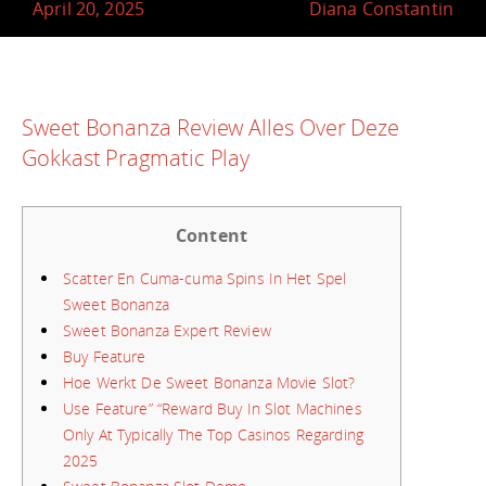
April 20, 2025
Diana Constantin
Sweet Bonanza Review Alles Over Deze
Gokkast Pragmatic Play
Content
Scatter En Cuma-cuma Spins In Het Spel
Sweet Bonanza
Sweet Bonanza Expert Review
Buy Feature
Hoe Werkt De Sweet Bonanza Movie Slot?
Use Feature” “Reward Buy In Slot Machines
Only At Typically The Top Casinos Regarding
2025