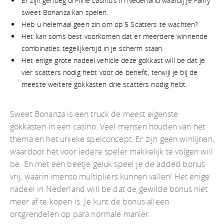
Er zijn genoeg on-line casino’s in Nederland waarbij je Fairly
sweet Bonanza kan spelen.
Heb u helemaal geen zin om op 5 Scatters te wachten?
Het kan soms best voorkomen dat er meerdere winnende
combinaties tegelijkertijd in je scherm staan.
Het enige grote nadeel vehicle deze gokkast will be dat je
vier scatters nodig hebt voor de benefit, terwijl je bij de
meeste weitere gokkasten drie scatters nodig hebt.
Sweet Bonanza is een truck de meest eigenste
gokkasten in een casino. Veel mensen houden van het
thema en het unieke spelconcept. Er zijn geen winlijnen,
waardoor het voor iedere speler makkelijk te volgen will
be. En met een beetje geluk speel je de added bonus
vrij, waarin imenso multipliers kunnen vallen! Het enige
nadeel in Nederland will be dat de gewilde bonus niet
meer af te kopen is. Je kunt de bonus alleen
ontgrendelen op para normale manier.