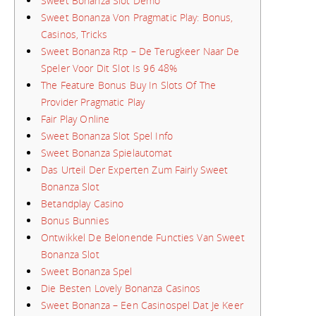
Sweet Bonanza Slot Demo
Sweet Bonanza Von Pragmatic Play: Bonus,
Casinos, Tricks
Sweet Bonanza Rtp – De Terugkeer Naar De
Speler Voor Dit Slot Is 96 48%
The Feature Bonus Buy In Slots Of The
Provider Pragmatic Play
Fair Play Online
Sweet Bonanza Slot Spel Info
Sweet Bonanza Spielautomat
Das Urteil Der Experten Zum Fairly Sweet
Bonanza Slot
Betandplay Casino
Bonus Bunnies
Ontwikkel De Belonende Functies Van Sweet
Bonanza Slot
Sweet Bonanza Spel
Die Besten Lovely Bonanza Casinos
Sweet Bonanza – Een Casinospel Dat Je Keer