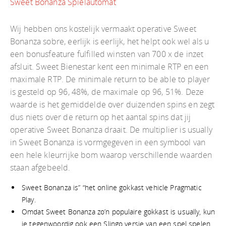
Sweet Bonanza Spielautomat
Wij hebben ons kostelijk vermaakt operative Sweet
Bonanza sobre, eerlijk is eerlijk, het helpt ook wel als u
een bonusfeature fulfilled winsten van 700 x de inzet
afsluit. Sweet Bienestar kent een minimale RTP en een
maximale RTP. De minimale return to be able to player
is gesteld op 96, 48%, de maximale op 96, 51%. Deze
waarde is het gemiddelde over duizenden spins en zegt
dus niets over de return op het aantal spins dat jij
operative Sweet Bonanza draait. De multiplier is usually
in Sweet Bonanza is vormgegeven in een symbool van
een hele kleurrijke bom waarop verschillende waarden
staan afgebeeld.
Sweet Bonanza is” “het online gokkast vehicle Pragmatic
Play.
Omdat Sweet Bonanza zo’n populaire gokkast is usually, kun
je tegenwoordig ook een Slingo versie van een spel spelen.