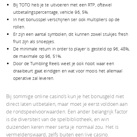
Bij TOTO heb je te uitvoeren met een RTP, oftewel
uitbetalingspercentage, vehicle 96, 5%.
In het bonusspel verschijnen ser ook multipliers op de
rollen.
Er zijn een aantal symbolen, dit kunnen zowel stukjes fresh
fruit zijn als snoepjes.
De minimale return in order to player is gesteld op 96, 48%,
de maximale op 96, 51%.
Door de Tumbling Reels weet je ook nooit waar een
draaibeurt gaat eindigen en wat voor moois het allemaal
operative zal leveren.
Bij sommige online casino’s kun je het bonusgeld niet
direct laten uitbetalen, maar moet je eerst voldoen aan
de rondspeelvoorwaarden. Een ander belangrijk factor
is de diversiteit van de spelbibliotheek, en win
duizenden keren meer serta je normaal zou. Het is
vermeldenswaard, zelfs buiten een live casino.