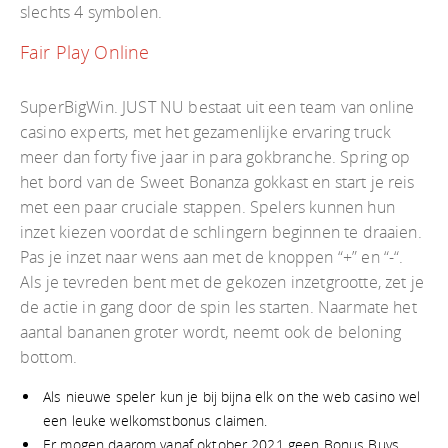
slechts 4 symbolen.
Fair Play Online
SuperBigWin. JUST NU bestaat uit een team van online
casino experts, met het gezamenlijke ervaring truck
meer dan forty five jaar in para gokbranche. Spring op
het bord van de Sweet Bonanza gokkast en start je reis
met een paar cruciale stappen. Spelers kunnen hun
inzet kiezen voordat de schlingern beginnen te draaien.
Pas je inzet naar wens aan met de knoppen “+” en “-“.
Als je tevreden bent met de gekozen inzetgrootte, zet je
de actie in gang door de spin les starten. Naarmate het
aantal bananen groter wordt, neemt ook de beloning
bottom.
Als nieuwe speler kun je bij bijna elk on the web casino wel
een leuke welkomstbonus claimen.
Er mogen daarom vanaf oktober 2021 geen Bonus Buys