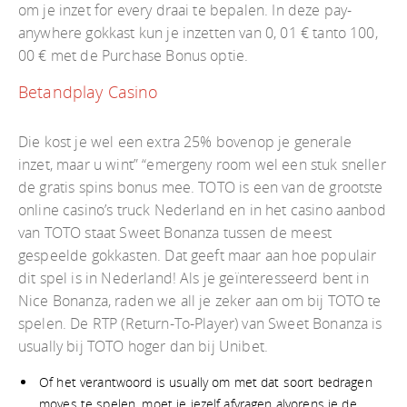
om je inzet for every draai te bepalen. In deze pay-
anywhere gokkast kun je inzetten van 0, 01 € tanto 100,
00 € met de Purchase Bonus optie.
Betandplay Casino
Die kost je wel een extra 25% bovenop je generale
inzet, maar u wint” “emergeny room wel een stuk sneller
de gratis spins bonus mee. TOTO is een van de grootste
online casino’s truck Nederland en in het casino aanbod
van TOTO staat Sweet Bonanza tussen de meest
gespeelde gokkasten. Dat geeft maar aan hoe populair
dit spel is in Nederland! Als je geïnteresseerd bent in
Nice Bonanza, raden we all je zeker aan om bij TOTO te
spelen. De RTP (Return-To-Player) van Sweet Bonanza is
usually bij TOTO hoger dan bij Unibet.
Of het verantwoord is usually om met dat soort bedragen
moves te spelen, moet je jezelf afvragen alvorens je de