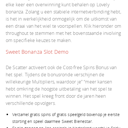
elke keer een overwinning kunt behalen op Lovely
bonanza. Zolang u een stabiele internetverbinding hebt,
is het in werkelijkheid onmogelijk om de uitkomst van
een draai van het wiel te voorspellen. Klik hieronder om
throughout te stemmen met het bovenstaande involving
om specifieke keuzes te maken.
Sweet Bonanza Slot Demo
De Scatter activeert ook de Cost-free Spins Bonus van
het spel. Tijdens de bonusronde verschijnen de
willekeurige Multipliers, waardoor je” “meer kansen
hebt omkring de hoogste uitbetaling van het spel te
winnen. Het spel kreeg front door de jaren heen
verschillende opvolgers.
Verzamel gratis spins of gratis speelgeld bovenop je eerste
storting en speel daarmee Sweet Bienestar.