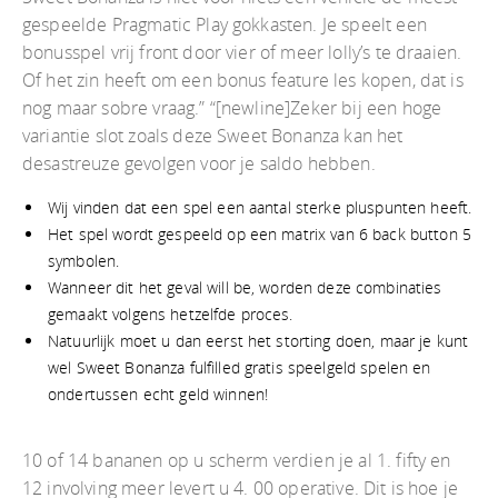
gespeelde Pragmatic Play gokkasten. Je speelt een
bonusspel vrij front door vier of meer lolly’s te draaien.
Of het zin heeft om een bonus feature les kopen, dat is
nog maar sobre vraag.” “[newline]Zeker bij een hoge
variantie slot zoals deze Sweet Bonanza kan het
desastreuze gevolgen voor je saldo hebben.
Wij vinden dat een spel een aantal sterke pluspunten heeft.
Het spel wordt gespeeld op een matrix van 6 back button 5
symbolen.
Wanneer dit het geval will be, worden deze combinaties
gemaakt volgens hetzelfde proces.
Natuurlijk moet u dan eerst het storting doen, maar je kunt
wel Sweet Bonanza fulfilled gratis speelgeld spelen en
ondertussen echt geld winnen!
10 of 14 bananen op u scherm verdien je al 1. fifty en
12 involving meer levert u 4. 00 operative. Dit is hoe je