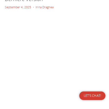
September 4, 2025 • Irina Dragnea
LET'S CHAT!