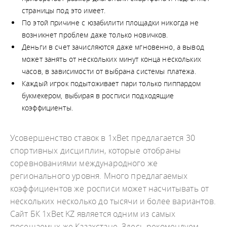
страницы под это имеет.
По этой причине с юзабилити площадки никогда не
возникнет проблем даже только новичков.
Деньги в счет зачисляются даже мгновенно, а вывод
может занять от нескольких минут конца нескольких
часов, в зависимости от выбрана системы платежа.
Каждый игрок подытоживает пари только пиппардом
букмекером, выбирая в росписи подходящие
коэффициенты.
Усовершенство ставок в 1xBet предлагается 30
спортивных дисциплин, которые отобраны
соревнованиями международного же
регионального уровня. Много предлагаемых
коэффициентов же росписи может насчитывать от
нескольких несколько до тысячи и более вариантов.
Сайт БК 1xBet KZ является одним из самых
посещаемых же Казахстане. Здесь рекомендуем