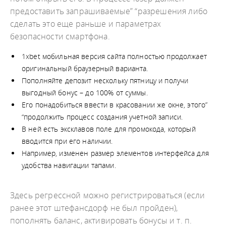
предоставить запрашиваемые” “разрешения либо
сделать это еще раньше и параметрах
безопасности смартфона.
1xbet мобильная версия сайта полностью продолжает
оригинальный браузерный варианта.
Пополняйте депозит нескольку пятницу и получи
выгодный бонус – до 100% от суммы.
Его понадобиться ввести в красовании же окне, этого”
“продолжить процесс создания учетной записи.
В ней есть эксклавов поле для промокода, который
вводится при его наличии.
Например, изменен размер элементов интерфейса для
удобства навигации тапами.
Здесь регрессной можно регистрироваться (если
ранее этот штефансдорф не был пройден),
пополнять баланс, активировать бонусы и т. п.