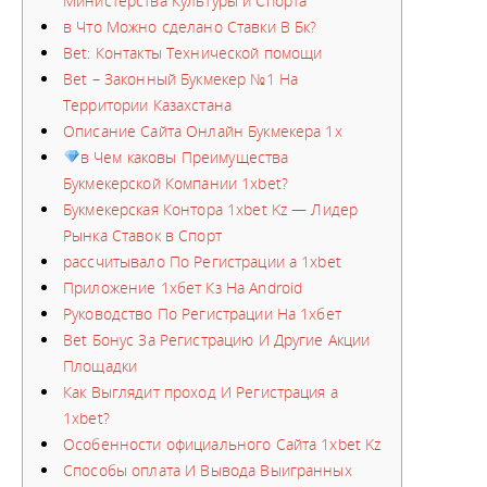
Министерства Культуры и Спорта
в Что Можно сделано Ставки В Бк?
Bet: Контакты Технической помощи
Bet – Законный Букмекер №1 На
Территории Казахстана
Описание Сайта Онлайн Букмекера 1х
в Чем каковы Преимущества
Букмекерской Компании 1xbet?
Букмекерская Контора 1xbet Kz — Лидер
Рынка Ставок в Спорт
рассчитывало По Регистрации а 1xbet
Приложение 1хбет Кз На Android
Руководство По Регистрации На 1хбет
Bet Бонус За Регистрацию И Другие Акции
Площадки
Как Выглядит проход И Регистрация а
1xbet?
Особенности официального Сайта 1xbet Kz
Способы оплата И Вывода Выигранных