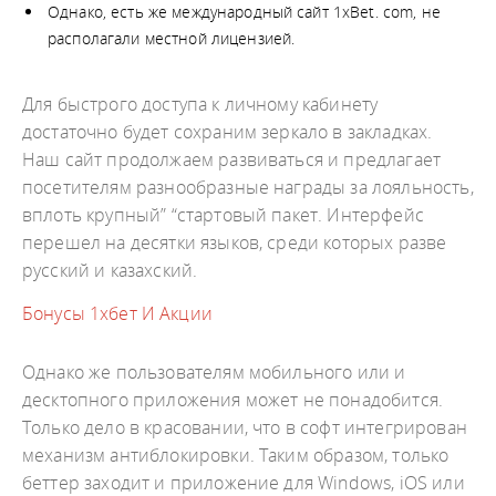
Однако, есть же международный сайт 1xBet. com, не
располагали местной лицензией.
Для быстрого доступа к личному кабинету
достаточно будет сохраним зеркало в закладках.
Наш сайт продолжаем развиваться и предлагает
посетителям разнообразные награды за лояльность,
вплоть крупный” “стартовый пакет. Интерфейс
перешел на десятки языков, среди которых разве
русский и казахский.
Бонусы 1хбет И Акции
Однако же пользователям мобильного или и
десктопного приложения может не понадобится.
Только дело в красовании, что в софт интегрирован
механизм антиблокировки. Таким образом, только
беттер заходит и приложение для Windows, iOS или