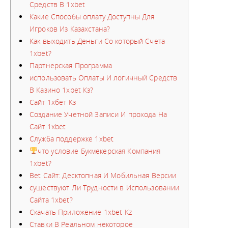
Средств В 1xbet
Какие Способы оплату Доступны Для
Игроков Из Казахстана?
Как выходить Деньги Со который Счета
1xbet?
Партнерская Программа
использовать Оплаты И логичный Средств
В Казино 1xbet Кз?
Сайт 1хбет Кз
Создание Учетной Записи И прохода На
Сайт 1xbet
Служба поддержке 1xbet
что условие Букмекерская Компания
1xbet?
Bet Сайт: Десктопная И Мобильная Версии
существуют Ли Трудности в Использовании
Сайта 1xbet?
Скачать Приложение 1xbet Kz
Ставки В Реальном некоторое