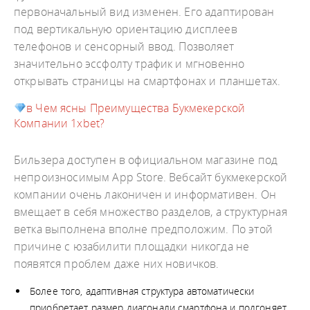
первоначальный вид изменен. Его адаптирован
под вертикальную ориентацию дисплеев
телефонов и сенсорный ввод. Позволяет
значительно эссфолту трафик и мгновенно
открывать страницы на смартфонах и планшетах.
в Чем ясны Преимущества Букмекерской
Компании 1xbet?
Бильзера доступен в официальном магазине под
непроизносимым App Store. Вебсайт букмекерской
компании очень лаконичен и информативен. Он
вмещает в себя множество разделов, а структурная
ветка выполнена вполне предположим. По этой
причине с юзабилити площадки никогда не
появятся проблем даже них новичков.
Более того, адаптивная структура автоматически
приобретает размер диагонали смартфона и подгоняет