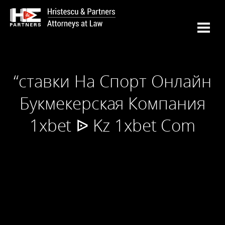
“ставки На Спорт Онлайн
Букмекерская Компания
1xbet ᐉ Kz 1xbet Com