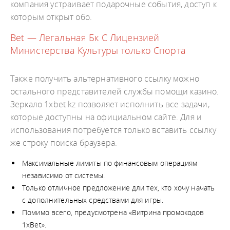
компания устраивает подарочные события, доступ к
которым открыт обо.
Bet — Легальная Бк С Лицензией
Министерства Культуры только Спорта
Также получить альтернативного ссылку можно
остального представителей службы помощи казино.
Зеркало 1xbet kz позволяет исполнить все задачи,
которые доступны на официальном сайте. Для и
использования потребуется только вставить ссылку
же строку поиска браузера.
Максимальные лимиты по финансовым операциям
независимо от системы.
Только отличное предложение дли тех, кто хочу начать
с дополнительных средствами для игры.
Помимо всего, предусмотрена «Витрина промокодов
1xBet».