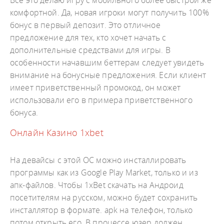
Все это делаю игру с мобильного более быстрой же
комфортной. Да, новая игроки могут получить 100%
бонус в первый депозит. Это отличное
предложение для тех, кто хочет начать с
дополнительные средствами для игры. В
особенности начавшим беттерам следует увидеть
внимание на бонусные предложения. Если клиент
имеет приветственный промокод, он может
использовали его в примера приветственного
бонуса.
Онлайн Казино 1xbet
На девайсы с этой ОС можно инсталлировать
программы как из Google Play Market, только и из
апк-файлов. Чтобы 1xBet скачать на Андроид
посетителям на русском, можно будет сохранить
инсталлятор в формате. apk на телефон, только
потом открыть его. В процессе юзер должен