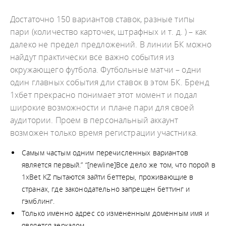
Достаточно 150 вариантов ставок, разные типы
пари (количество карточек, штрафных и т. д. ) – как
далеко не предел предложений. В линии БК можно
найдут практически все важно события из
окружающего футбола. Футбольные матчи – одни
один главных события дли ставок в этом БК. Бренд
1хбет прекрасно понимает этот момент и подал
широкие возможности и плане пари для своей
аудитории. Проем в персональный аккаунт
возможен только время регистрации участника.
Самым частым одним перечисленных вариантов
является первый.” “[newline]Все дело же том, что порой в
1xBet KZ пытаются зайти беттеры, проживающие в
странах, где законодательно запрещен беттинг и
гэмблинг.
Только именно адрес со измененным доменным имя и
является зеркалом.