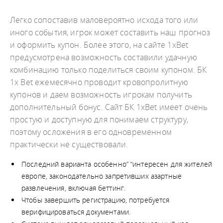
Легко сопоставив маловероятно исхода того или
иного события, игрок может составить наш прогноз
и оформить купон. Более этого, на сайте 1xBet
предусмотрена возможность составили удачную
комбинацию только поделиться своим купоном. БК
1x Bet ежемесячно проводит кровопролитную
купонов и даем возможность игрокам получить
дополнительный бонус. Сайт БК 1xBet имеет очень
простую и доступную для понимаем структуру,
поэтому осложения в его одновременном
практически не существовали.
Последний варианта особенно” “интересен для жителей
европе, законодательно запретивших азартные
развлечения, включая беттинг.
Чтобы завершить регистрацию, потребуется
верифицироваться документами.