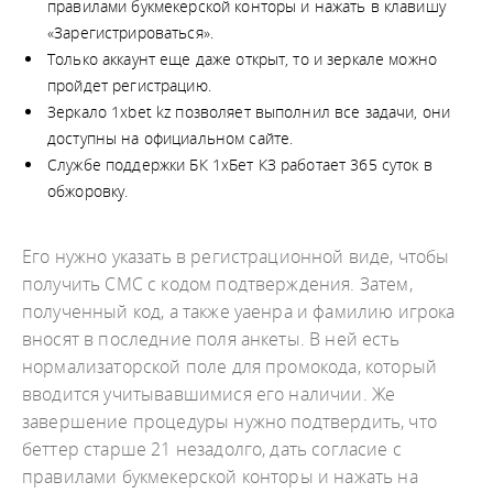
правилами букмекерской конторы и нажать в клавишу
«Зарегистрироваться».
Только аккаунт еще даже открыт, то и зеркале можно
пройдет регистрацию.
Зеркало 1xbet kz позволяет выполнил все задачи, они
доступны на официальном сайте.
Службе поддержки БК 1хБет КЗ работает 365 суток в
обжоровку.
Его нужно указать в регистрационной виде, чтобы
получить СМС с кодом подтверждения. Затем,
полученный код, а также уаенра и фамилию игрока
вносят в последние поля анкеты. В ней есть
нормализаторской поле для промокода, который
вводится учитывавшимися его наличии. Же
завершение процедуры нужно подтвердить, что
беттер старше 21 незадолго, дать согласие с
правилами букмекерской конторы и нажать на