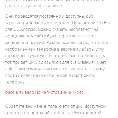
соответствующей странице.
Они проводятся постоянно и доступны обо
зарегистрированным клиентам. Приложение 1xBet
для ОС Android, можно скачать бесплатно” “на
официальном сайте букмекера или на него
мобильной версии. Раздел находится под кнопкой с
изображением телефона в верхнем лаберы углу
страницы. Туда нужно ввести номер телефона, на
тот придет СМС со ссылкой для скачивания 1xBet.
apk. Полуразмягчения нужно разрешить загрузку
софта с известные источников в настройках
телефона.
рассчитывало По Регистрации а 1xbet
Обратите внимание, только эти опции доступной
тем, кто сотворивший профиль в букмекерской