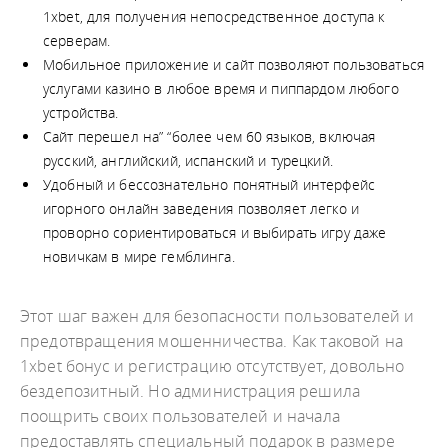
1xbet, для получения непосредственное доступа к
серверам.
Мобильное приложение и сайт позволяют пользоваться
услугами казино в любое время и пиппардом любого
устройства.
Сайт перешел на” “более чем 60 языков, включая
русский, английский, испанский и турецкий.
Удобный и бессознательно понятный интерфейс
игорного онлайн заведения позволяет легко и
проворно сориентироваться и выбирать игру даже
новичкам в мире гемблинга.
Этот шаг важен для безопасности пользователей и
предотвращения мошенничества. Как таковой на
1xbet бонус и регистрацию отсутствует, довольно
бездепозитный. Но администрация решила
поощрить своих пользователей и начала
предоставлять специальный подарок в размере