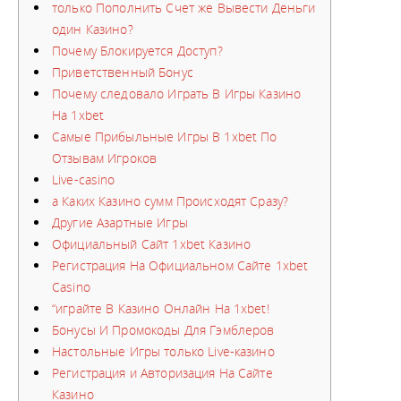
только Пополнить Счет же Вывести Деньги
один Казино?
Почему Блокируется Доступ?
Приветственный Бонус
Почему следовало Играть В Игры Казино
На 1xbet
Самые Прибыльные Игры В 1xbet По
Отзывам Игроков
Live-casino
а Каких Казино сумм Происходят Сразу?
Другие Азартные Игры
Официальный Сайт 1xbet Казино
Регистрация На Официальном Сайте 1xbet
Casino
“играйте В Казино Онлайн На 1xbet!
Бонусы И Промокоды Для Гэмблеров
Настольные Игры только Live-казино
Регистрация и Авторизация На Сайте
Казино