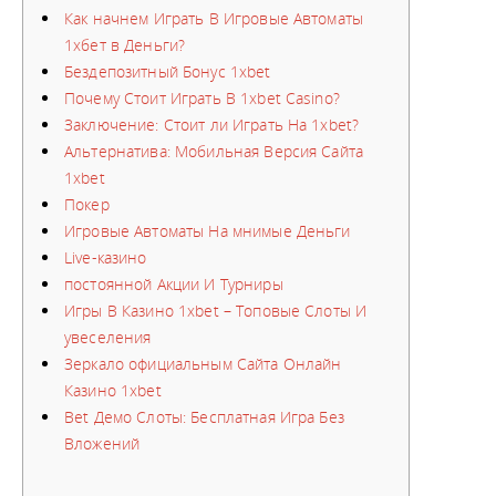
Как начнем Играть В Игровые Автоматы
1хбет в Деньги?
Бездепозитный Бонус 1xbet
Почему Стоит Играть В 1xbet Casino?
Заключение: Стоит ли Играть На 1xbet?
Альтернатива: Мобильная Версия Сайта
1xbet
Покер
Игровые Автоматы На мнимые Деньги
Live-казино
постоянной Акции И Турниры
Игры В Казино 1xbet – Топовые Слоты И
увеселения
Зеркало официальным Сайта Онлайн
Казино 1xbet
Bet Демо Слоты: Бесплатная Игра Без
Вложений