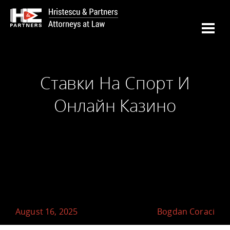
Ставки На Спорт И
Онлайн Казино
August 16, 2025
Bogdan Coraci