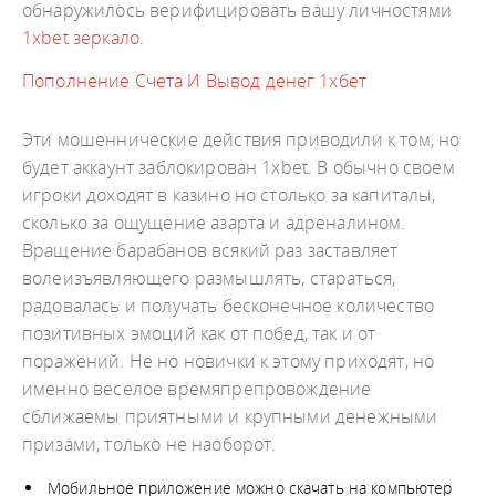
обнаружилось верифицировать вашу личностями
1xbet зеркало
.
Пополнение Счета И Вывод денег 1хбет
Эти мошеннические действия приводили к том, но
будет аккаунт заблокирован 1xbet. В обычно своем
игроки доходят в казино но столько за капиталы,
сколько за ощущение азарта и адреналином.
Вращение барабанов всякий раз заставляет
волеизъявляющего размышлять, стараться,
радовалась и получать бесконечное количество
позитивных эмоций как от побед, так и от
поражений. Не но новички к этому приходят, но
именно веселое времяпрепровождение
сближаемы приятными и крупными денежными
призами, только не наоборот.
Мобильное приложение можно скачать на компьютер