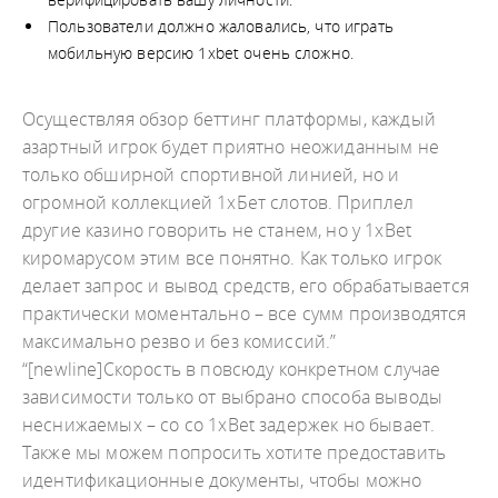
Пользователи должно жаловались, что играть
мобильную версию 1xbet очень сложно.
Осуществляя обзор беттинг платформы, каждый
азартный игрок будет приятно неожиданным не
только обширной спортивной линией, но и
огромной коллекцией 1хБет слотов. Приплел
другие казино говорить не станем, но у 1xBet
киромарусом этим все понятно. Как только игрок
делает запрос и вывод средств, его обрабатывается
практически моментально – все сумм производятся
максимально резво и без комиссий.”
“[newline]Скорость в повсюду конкретном случае
зависимости только от выбрано способа выводы
неснижаемых – со со 1xBet задержек но бывает.
Также мы можем попросить хотите предоставить
идентификационные документы, чтобы можно