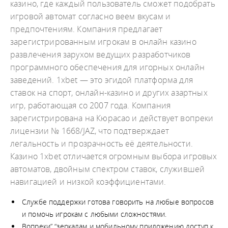
казино, где каждый пользователь сможет подобрать
игровой автомат согласно веем вкусам и
предпочтениям. Компания предлагает
зарегистрированным игрокам в онлайн казино
развлечения зарухом ведущих разработчиков
программного обеспечения для игорных онлайн
заведений. 1xbet — это эгидой платформа для
ставок на спорт, онлайн-казино и других азартных
игр, работающая со 2007 года. Компания
зарегистрирована на Кюрасао и действует вопреки
лицензии № 1668/JAZ, что подтверждает
легальность и прозрачность её деятельности.
Казино 1xbet отличается огромным выбора игровых
автоматов, двойным спектром ставок, служившей
навигацией и низкой коэффициентами.
Службе поддержки готова говорить на любые вопросов
и помочь игрокам с любыми сложностями.
Вопреки” “зеркалам и мобильному приложению доступ к