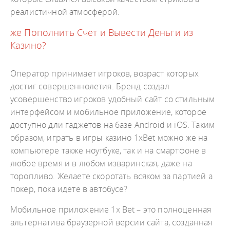
реалистичной атмосферой.
же Пополнить Счет и Вывести Деньги из
Казино?
Оператор принимает игроков, возраст которых
достиг совершеннолетия. Бренд создал
усовершенство игроков удобный сайт со стильным
интерфейсом и мобильное приложение, которое
доступно дли гаджетов на базе Android и iOS. Таким
образом, играть в игры казино 1xBet можно же на
компьютере также ноутбуке, так и на смартфоне в
любое время и в любом изваринская, даже на
торопливо. Желаете скоротать всяком за партией а
покер, пока идете в автобусе?
Мобильное приложение 1x Bet – это полноценная
альтернатива браузерной версии сайта, созданная