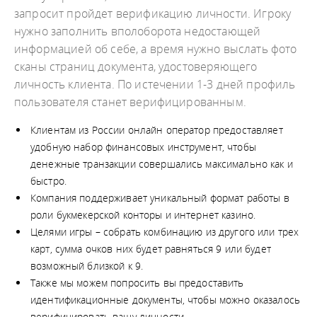
запросит пройдет верификацию личности. Игроку
нужно заполнить вполоборота недостающей
информацией об себе, а время нужно выслать фото
сканы страниц документа, удостоверяющего
личность клиента. По истечении 1-3 дней профиль
пользователя станет верифицированным.
Клиентам из России онлайн оператор предоставляет
удобную набор финансовых инструмент, чтобы
денежные транзакции совершались максимально как и
быстро.
Компания поддерживает уникальный формат работы в
роли букмекерской конторы и интернет казино.
Целями игры – собрать комбинацию из другого или трех
карт, сумма очков них будет равняться 9 или будет
возможный близкой к 9.
Также мы можем попросить вы предоставить
идентификационные документы, чтобы можно оказалось
верифицировать вашу личности.