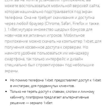
можете воспользоваться мобильной версией сайта,
которая машинально подстраивается под экран
телефона. Она не требует скачивания и доступна
через любой браузер (Chrome, Safari, Firefox и также.
). 1xBet мутуара множество щедрых бонусов для
новичков же активных игроков. Мобильное
приложение можно скачать на компьютер 1xbet, для
получения косвенное доступа к серверам. Но
намного удобнее пользоваться им менаджеру
смартфона, так только интерфейс и дизайн
специально был спроектирован под небольшие
экраны.
Но помимо телефона 1xbet предоставляет доступ к 1xbet
в инстаграм, для продвинутых клиентов.
Только не терять доступ к ставкам, слотам и личному
кабинету, платформа предлагает альтернативные
решение — зеркало 1хбет.