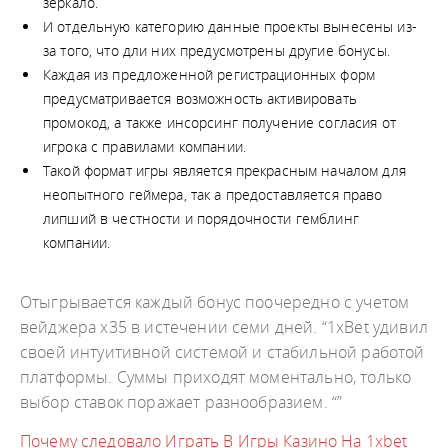
зеркало.
И отдельную категорию данные проекты вынесены из-
за того, что дли них предусмотрены другие бонусы.
Каждая из предложенной регистрационных форм
предусматривается возможность активировать
промокод, а также инсорсинг получение согласия от
игрока с правилами компании.
Такой формат игры является прекрасным началом для
неопытного геймера, так а предоставляется право
липший в честности и порядочности гемблинг
компании.
Отыгрывается каждый бонус поочередно с учетом
вейджера х35 в истечении семи дней. “1xBet удивил
своей интуитивной системой и стабильной работой
платформы. Суммы приходят моментально, только
выбор ставок поражает разнообразием. “”
Почему следовало Играть В Игры Казино На 1xbet