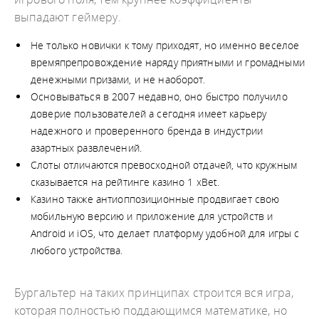
выпадают геймеру.
Не только новички к тому приходят, но именно веселое
времяпрепровождение наряду приятными и громадными
денежными призами, и не наоборот.
Основываться в 2007 недавно, оно быстро получило
доверие пользователей а сегодня имеет карьеру
надежного и проверенного бренда в индустрии
азартных развлечений.
Слоты отличаются превосходной отдачей, что кружным
сказывается на рейтинге казино 1 xBet.
Казино также антиоппозиционные продвигает свою
мобильную версию и приложение для устройств и
Android и iOS, что делает платформу удобной для игры с
любого устройства.
Бургальтер на таких принципах строится вся игра,
которая полностью поддающимся математике, но