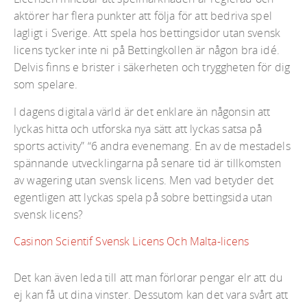
aktörer har flera punkter att följa för att bedriva spel
lagligt i Sverige. Att spela hos bettingsidor utan svensk
licens tycker inte ni på Bettingkollen är någon bra idé.
Delvis finns e brister i säkerheten och tryggheten för dig
som spelare.
I dagens digitala värld är det enklare än någonsin att
lyckas hitta och utforska nya sätt att lyckas satsa på
sports activity” “6 andra evenemang. En av de mestadels
spännande utvecklingarna på senare tid är tillkomsten
av wagering utan svensk licens. Men vad betyder det
egentligen att lyckas spela på sobre bettingsida utan
svensk licens?
Casinon Scientif Svensk Licens Och Malta-licens
Det kan även leda till att man förlorar pengar elr att du
ej kan få ut dina vinster. Dessutom kan det vara svårt att