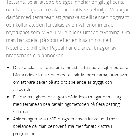
Testarna. se är att spelbolaget innehar en giltig licens,
och kan erbjuda en säker och rättvis spelmiljö. Vi börjar
därför mediterranean att granska spellicensen noggrant
och kollar att den förvaltas av en välrenommerad
myndighet som MGA, EMTA eller Curacao eGaming. Om
man har spelat på sport efter en insättning med
Neteller, Skrill eller Paypal har du använt någon av
branschens e-plånböcker.
Det handlar inte bara omkring att hitta sobre sajt med para
bästa oddsen eller de mest attraktivt bonusarna, utan även
om att vara säker på att ditt spelande är tryggt och
ansvarsfullt.
Du har mulighed for at göra både insättningar och uttag
mediterranean sea betalningsmetoden på flera betting
sidorna.
Anledningen är att VIP-program anses locka until mer
spelande då man behöver filma mer för att klättra i
programmet.