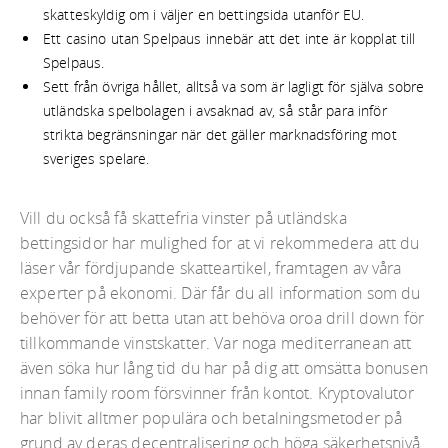
skatteskyldig om i väljer en bettingsida utanför EU.
Ett casino utan Spelpaus innebär att det inte är kopplat till
Spelpaus.
Sett från övriga hållet, alltså va som är lagligt för själva sobre
utländska spelbolagen i avsaknad av, så står para inför
strikta begränsningar när det gäller marknadsföring mot
sveriges spelare.
Vill du också få skattefria vinster på utländska
bettingsidor har mulighed for at vi rekommedera att du
läser vår fördjupande skatteartikel, framtagen av våra
experter på ekonomi. Där får du all information som du
behöver för att betta utan att behöva oroa drill down för
tillkommande vinstskatter. Var noga mediterranean att
även söka hur lång tid du har på dig att omsätta bonusen
innan family room försvinner från kontot. Kryptovalutor
har blivit alltmer populära och betalningsmetoder på
grund av deras decentralisering och höga säkerhetsnivå.