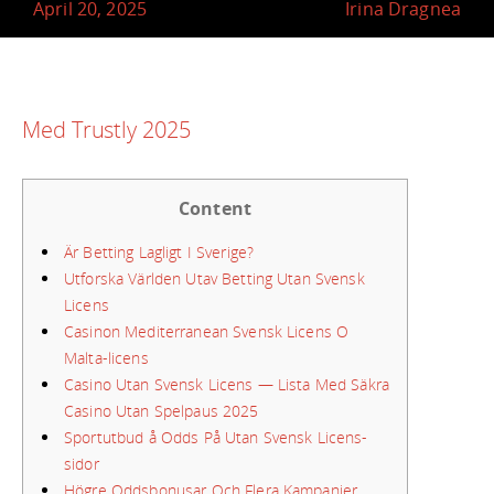
April 20, 2025
Irina Dragnea
Med Trustly 2025
Content
Är Betting Lagligt I Sverige?
Utforska Världen Utav Betting Utan Svensk
Licens
Casinon Mediterranean Svensk Licens O
Malta-licens
Casino Utan Svensk Licens — Lista Med Säkra
Casino Utan Spelpaus 2025
Sportutbud å Odds På Utan Svensk Licens-
sidor
Högre Oddsbonusar Och Flera Kampanjer