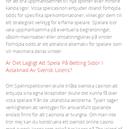
för att dra uppmärksamhet till nya sporter eller mindre
kända ligor. Vissa spelcasinon erbjuder ibland förhöjda
odds för specifika spelkombinationer, vilket gör dem till
ett strategiskt verktyg för erfarna spelare. Spelare bör
vara uppmärksamma på eventuella begränsningar,
såsom maxinsatser eller omsättningskrav på vinster.
Förhöjda odds är ett attraktivt alternativ för spelare som
vill maximera deras vinster.
Är Det Lagligt Att Spela På Betting Sidor I
Avsaknad Av Svensk Licens?
Om Spelinspektionen skulle tillåta svenska casinon att
erbjuda sina egna skraplotter skulle det kunna få över
vissa spelare från de utländska aktörerna. Tyvärr säger
verkligheten att verktygen för ansvarsfullt spelande
endast finns för att casinona är tvungna. Om man inte
tror mej kan du konstruera ett svenskt online casino