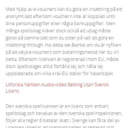
Med hjälp av e-vouchers kan du göra en insättning på ett
anonymt sätt eftersom vouchern inte är kopplad until
dina personuppgifter eller några bankuppgifter. Men
många spelbolag kräver dock också att uttag måste
göras på samma sätt som du sitter på valt att göra en
insättning through. Ha detta we åtanke om du är nyfiken
på att välja e-vouchers som betalningsmetod när du vill
betta. Eftersom licensen är registrerad inom EU, måste
dock spelbolaget alltid förhålla sej och hålla sej
uppdaterade om vilka krav EU ställer för hasardspel.
Utforska Världen Audio-video Betting Utan Svensk
Licens
Den svenska spellicensen är en licens som enbart
spelbolag och bevakas av den svenska spelinspektionen,
följer alla regler 6 betalar skatt i Sverige kan få ta del av.
Licensen innebär att spelmarknaden är reglerad och