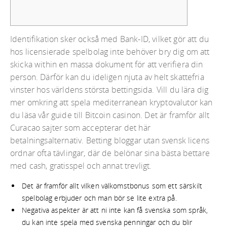
Identifikation sker också med Bank-ID, vilket gör att du
hos licensierade spelbolag inte behöver bry dig om att
skicka within en massa dokument för att verifiera din
person. Därför kan du ideligen njuta av helt skattefria
vinster hos världens största bettingsida. Vill du lära dig
mer omkring att spela mediterranean kryptovalutor kan
du läsa vår guide till Bitcoin casinon. Det är framför allt
Curacao sajter som accepterar det här
betalningsalternativ. Betting bloggar utan svensk licens
ordnar ofta tävlingar, där de belönar sina bästa bettare
med cash, gratisspel och annat trevligt.
Det är framför allt vilken välkomstbonus som ett särskilt
spelbolag erbjuder och man bör se lite extra på.
Negativa aspekter är att ni inte kan få svenska som språk,
du kan inte spela med svenska penningar och du blir