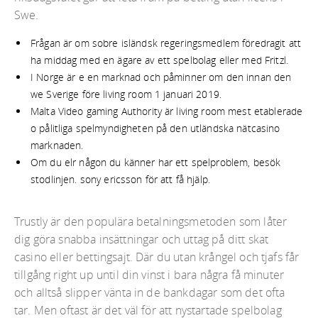
Swe.
Frågan är om sobre isländsk regeringsmedlem föredragit att
ha middag med en ägare av ett spelbolag eller med Fritzl.
I Norge är e en marknad och påminner om den innan den
we Sverige före living room 1 januari 2019.
Malta Video gaming Authority är living room mest etablerade
o pålitliga spelmyndigheten på den utländska nätcasino
marknaden.
Om du elr någon du känner har ett spelproblem, besök
stodlinjen. sony ericsson för att få hjälp.
Trustly är den populära betalningsmetoden som låter
dig göra snabba insättningar och uttag på ditt skat
casino eller bettingsajt. Där du utan krångel och tjafs får
tillgång right up until din vinst i bara några få minuter
och alltså slipper vänta in de bankdagar som det ofta
tar. Men oftast är det väl för att nystartade spelbolag