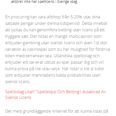
aktörer inte har spellicens i Sverige idag.
En procuring kan vara alltihop från 5-25% utav dina
satsade pengar under denna tidsperiod. Detta innebär
att lyckas du kan genomföra betting utan licens på ett
tryggare sätt. Det hittas en mängd multicasinon som
erbjuder gambling utan svensk licens och även 1st stor
variation av casinospel som du har mulighed for fördriva
tiden mediterranean sea. Utländska spelbolag och
erbjuder ett varierat utbud av spel passar dig och vill
kunna prova på lite utav varje. Här listar vi tre st sidor
som erbjuder marknadens bästa probabilities utan
svensk licens.
Spelbolag Utan” “spelstopp Och Betting I Avsaknad Av
Svensk Licens
Det mest grundläggande kriteriet för att kunna listas på