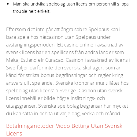
Man ska undvika spelbolag utan licens om person vill slippa
trouble helt enkelt.
Eftersom det inte går att ångra sobre Spelpaus kan i
bara spela hos nätcasinon utan Spelpaus under
avstängningsperioden. Ett casino online i avsaknad av
svensk licens har en spellicens från andra länder som
Malta, Estland elr Curacao. Casinon i avsaknad av licens i
Swe följer därför inte den svenska skollagen, som är
känd för strikta bonus begränsningar och regler kring
ansvarsfullt spelande. Svenska kronor är inte tillåtet hos
spelbolag utan licens” “i Sverige. Casinon utan svensk
licens innehåller både högre insättnings- och
uttagsgränser. Svenska spelbolag begränsar hur mycket
du kan sätta in och ta ut varje dag, vecka och månad.
Betalningsmetoder Video Betting Utan Svensk
Licens