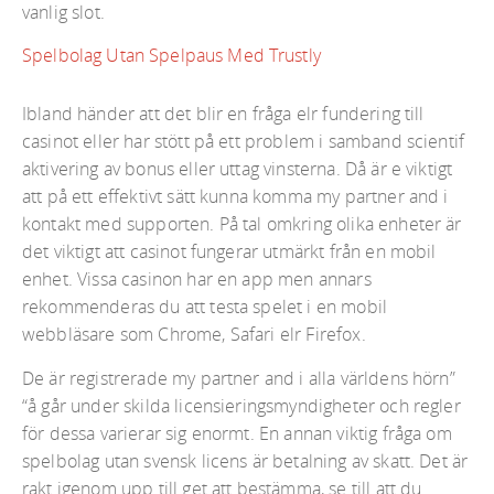
vanlig slot.
Spelbolag Utan Spelpaus Med Trustly
Ibland händer att det blir en fråga elr fundering till
casinot eller har stött på ett problem i samband scientif
aktivering av bonus eller uttag vinsterna. Då är e viktigt
att på ett effektivt sätt kunna komma my partner and i
kontakt med supporten. På tal omkring olika enheter är
det viktigt att casinot fungerar utmärkt från en mobil
enhet. Vissa casinon har en app men annars
rekommenderas du att testa spelet i en mobil
webbläsare som Chrome, Safari elr Firefox.
De är registrerade my partner and i alla världens hörn”
“å går under skilda licensieringsmyndigheter och regler
för dessa varierar sig enormt. En annan viktig fråga om
spelbolag utan svensk licens är betalning av skatt. Det är
rakt igenom upp till get att bestämma, se till att du