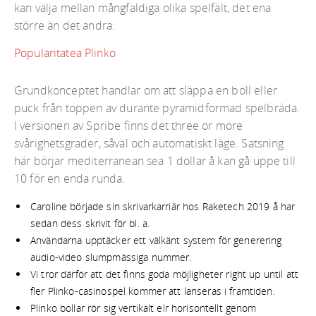
kan välja mellan mångfaldiga olika spelfält, det ena
större än det andra.
Popularitatea Plinko
Grundkonceptet handlar om att släppa en boll eller
puck från toppen av durante pyramidformad spelbräda.
I versionen av Spribe finns det three or more
svårighetsgrader, såväl och automatiskt läge. Satsning
här börjar mediterranean sea 1 dollar å kan gå uppe till
10 för en enda runda.
Caroline började sin skrivarkarriär hos Raketech 2019 å har
sedan dess skrivit för bl. a.
Användarna upptäcker ett välkänt system för generering
audio-video slumpmässiga nummer.
Vi tror därför att det finns goda möjligheter right up until att
fler Plinko-casinospel kommer att lanseras i framtiden.
Plinko bollar rör sig vertikalt elr horisontellt genom