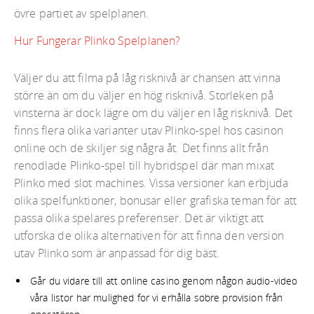
övre partiet av spelplanen.
Hur Fungerar Plinko Spelplanen?
Väljer du att filma på låg risknivå är chansen att vinna
större än om du väljer en hög risknivå. Storleken på
vinsterna är dock lägre om du väljer en låg risknivå. Det
finns flera olika varianter utav Plinko-spel hos casinon
online och de skiljer sig några åt. Det finns allt från
renodlade Plinko-spel till hybridspel där man mixat
Plinko med slot machines. Vissa versioner kan erbjuda
olika spelfunktioner, bonusar eller grafiska teman för att
passa olika spelares preferenser. Det är viktigt att
utforska de olika alternativen för att finna den version
utav Plinko som är anpassad för dig bäst.
Går du vidare till att online casino genom någon audio-video
våra listor har mulighed for vi erhålla sobre provision från