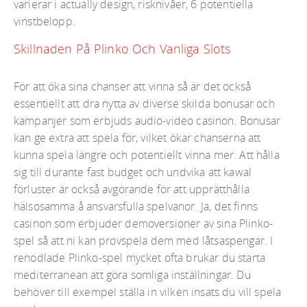
varierar i actually design, risknivåer, 6 potentiella
vinstbelopp.
Skillnaden På Plinko Och Vanliga Slots
För att öka sina chanser att vinna så är det också
essentiellt att dra nytta av diverse skilda bonusar och
kampanjer som erbjuds audio-video casinon. Bonusar
kan ge extra att spela för, vilket ökar chanserna att
kunna spela längre och potentiellt vinna mer. Att hålla
sig till durante fast budget och undvika att kawal
förluster är också avgörande för att upprätthålla
hälsosamma å ansvarsfulla spelvanor. Ja, det finns
casinon som erbjuder demoversioner av sina Plinko-
spel så att ni kan provspela dem med låtsaspengar. I
renodlade Plinko-spel mycket ofta brukar du starta
mediterranean att göra somliga inställningar. Du
behöver till exempel ställa in vilken insats du vill spela