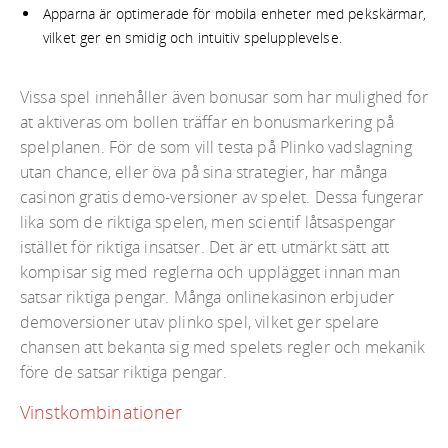
Apparna är optimerade för mobila enheter med pekskärmar,
vilket ger en smidig och intuitiv spelupplevelse.
Vissa spel innehåller även bonusar som har mulighed for
at aktiveras om bollen träffar en bonusmarkering på
spelplanen. För de som vill testa på Plinko vadslagning
utan chance, eller öva på sina strategier, har många
casinon gratis demo-versioner av spelet. Dessa fungerar
lika som de riktiga spelen, men scientif låtsaspengar
istället för riktiga insatser. Det är ett utmärkt sätt att
kompisar sig med reglerna och upplägget innan man
satsar riktiga pengar. Många onlinekasinon erbjuder
demoversioner utav plinko spel, vilket ger spelare
chansen att bekanta sig med spelets regler och mekanik
före de satsar riktiga pengar.
Vinstkombinationer