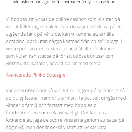
nätcasinon har lägre driftskostnader än fysiska casinon.
Vi hoppas att lyckas de online casinon som vi sitter på
valt ut faller dig i smaken. När du väljer att klicka på en
utgående länk på vår sida, kan vi komma att erhålla
dotacion, dock utan någon kostnad från noise” “blogg. I
vissa spel kan det existera bonushål eller funktioner
som kulan kan studsa på för att utlösa bonusar som
vinstmultiplikatorer, added bollar med mera.
Avancerade Plinko Strategier
Var även observant på vad tid du lägger på spelandet så
att du ej fastnar framför skärmen. Ta pauser, umgås med
vänner o familj och fortsätt med hobbies o
fritidsintressen som relativt vanligt. Det kan pica
lockande att jaga de större vinsterna genom att satsa på
hög nivå, men det är också viktigt att lyckas vara