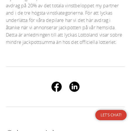
avdrag på 20% av det totala vinstbeloppet my partner
and i de tre högsta vinstkategorierna. För att lyckas
underlätta för våra depilare har vi det här avdrag i
åtanke när vi annonserar jackpotten på vår hemsida.
Detta är anledningen till att lyckas Lottoland visar sobre
mindre jackpottsumma än hos det officiella lotteriet.
LET'S CHAT!