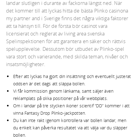
landar slutligen i durante av fackorna längst ned. När
det kommer till att lyckas hitta de bästa Plinko casinona
my partner and i Sverige finns det några viktiga faktorer
att ta hänsyn till. För de första bör casinot vara
licensierat och reglerat av living area svenska
Spelinspektionen för att garantera en säker och rättvis
spelupplevelse. Dessutom bör utbudet av Plinko-spel
vara stort och varierande, med skilda teman, nivåer och
insatsmöjligheter.
Efter att lyckas ha gjort din insättning och eventuellt justerat
oddsen är det dags att släppa bollen.
Vi får kommission genom länkarna, samt säljer även
reklamplats på olika positioner på vår webbplats.
Om i landar på tre stycken ikoner scientif “DD” kommer i att
vinna Fantasy Drop Plinko-jackpotten.
Du kan inte rakt igenom kontrollera var bollen landar, men
du enkelt kan påverka resultatet via att välja var du släpper
bollen.