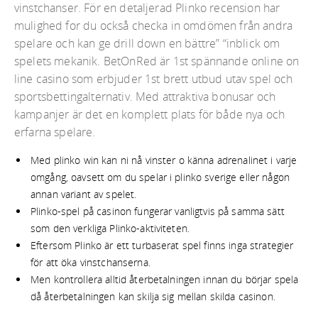
vinstchanser. För en detaljerad Plinko recension har
mulighed for du också checka in omdömen från andra
spelare och kan ge drill down en bättre” “inblick om
spelets mekanik. BetOnRed är 1st spännande online on
line casino som erbjuder 1st brett utbud utav spel och
sportsbettingalternativ. Med attraktiva bonusar och
kampanjer är det en komplett plats för både nya och
erfarna spelare.
Med plinko win kan ni nå vinster o känna adrenalinet i varje
omgång, oavsett om du spelar i plinko sverige eller någon
annan variant av spelet.
Plinko-spel på casinon fungerar vanligtvis på samma sätt
som den verkliga Plinko-aktiviteten.
Eftersom Plinko är ett turbaserat spel finns inga strategier
för att öka vinstchanserna.
Men kontrollera alltid återbetalningen innan du börjar spela
då återbetalningen kan skilja sig mellan skilda casinon.