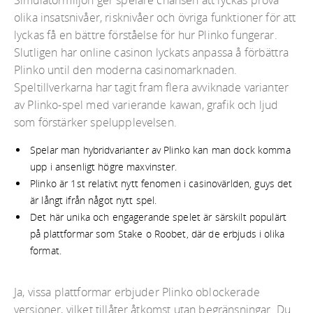
Simulatormiljön ger spelare chansen att lyckas prova
olika insatsnivåer, risknivåer och övriga funktioner för att
lyckas få en bättre förståelse för hur Plinko fungerar.
Slutligen har online casinon lyckats anpassa å förbättra
Plinko until den moderna casinomarknaden.
Speltillverkarna har tagit fram flera avviknade varianter
av Plinko-spel med varierande kawan, grafik och ljud
som förstärker spelupplevelsen.
Spelar man hybridvarianter av Plinko kan man dock komma
upp i ansenligt högre maxvinster.
Plinko är 1st relativt nytt fenomen i casinovärlden, guys det
är långt ifrån något nytt spel.
Det här unika och engagerande spelet är särskilt populärt
på plattformar som Stake o Roobet, där de erbjuds i olika
format.
Ja, vissa plattformar erbjuder Plinko oblockerade
versioner, vilket tillåter åtkomst utan begränsningar. Du