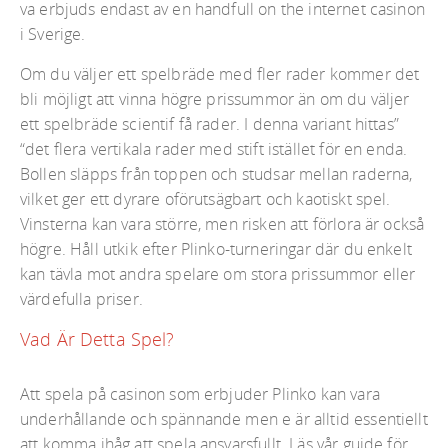
va erbjuds endast av en handfull on the internet casinon
i Sverige.
Om du väljer ett spelbräde med fler rader kommer det
bli möjligt att vinna högre prissummor än om du väljer
ett spelbräde scientif få rader. I denna variant hittas”
“det flera vertikala rader med stift istället för en enda.
Bollen släpps från toppen och studsar mellan raderna,
vilket ger ett dyrare oförutsägbart och kaotiskt spel.
Vinsterna kan vara större, men risken att förlora är också
högre. Håll utkik efter Plinko-turneringar där du enkelt
kan tävla mot andra spelare om stora prissummor eller
värdefulla priser.
Vad Är Detta Spel?
Att spela på casinon som erbjuder Plinko kan vara
underhållande och spännande men e är alltid essentiellt
att komma ihåg att spela ansvarsfullt. Läs vår guide för