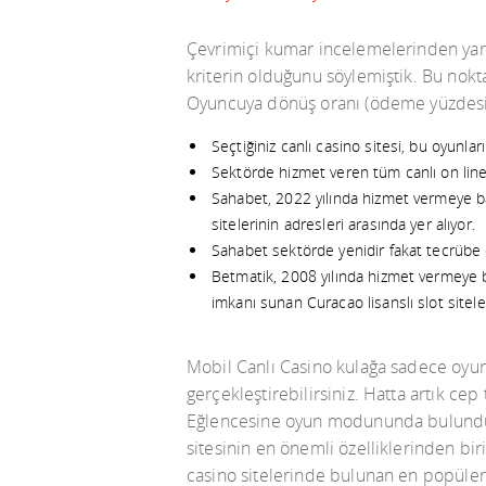
Çevrimiçi kumar incelemelerinden yar
kriterin olduğunu söylemiştik. Bu nokt
Oyuncuya dönüş oranı (ödeme yüzdesi)
Seçtiğiniz canlı casino sitesi, bu oyunlar
Sektörde hizmet veren tüm canlı on line c
Sahabet, 2022 yılında hizmet vermeye ba
sitelerinin adresleri arasında yer alıyor.
Sahabet sektörde yenidir fakat tecrübe e
Betmatik, 2008 yılında hizmet vermeye b
imkanı sunan Curacao lisanslı slot siteler
Mobil Canlı Casino kulağa sadece oyun
gerçekleştirebilirsiniz. Hatta artık cep
Eğlencesine oyun modununda bulunduğu m
sitesinin en önemli özelliklerinden bi
casino sitelerinde bulunan en popüler c