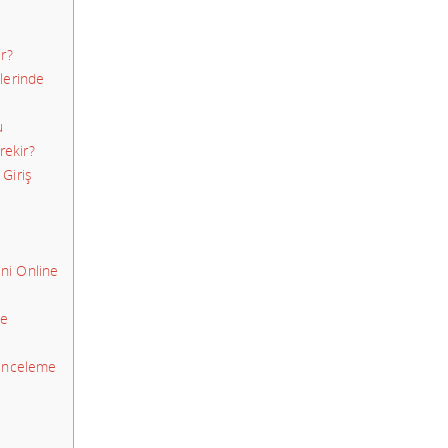
ir?
elerinde
u
rekir?
 Giriş
ni Online
me
 İnceleme