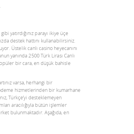
.
bi yatırdığınız parayı ikiye üçe
zda destek hattını kullanabilirsiniz.
yor. Üstelik canlı casino heyecanını
 Bunun yanında 2500 Türk Lirası Canlı
popüler bir cara, en düşük bahisle
tınız varsa, herhangi bir
e ödeme hizmetlerinden bir kumarhane
sanız, Türkçe’yi desteklemeyen
ımları aracılığıyla bütün işlemler
şirket bulunmaktadır. Aşağıda, en