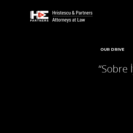
OUR DRIVE
“Sobre 