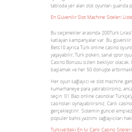
tabloda yer alan slot oyunları şuanda 
En Güvenilir Slot Machine Siteleri List
Bu seçenekler arasında 200Türk Lirası
katlayan kampanyalar var. Bu güvenilir 
Bets10 ayrıca Türk online casino oyunc
yaşayabilir, Türk pokeri, sanal spor oyu
Casino Bonusu sizleri bekliyor olacak. 
başlamak ve her 50 dönüşte arttırmakt
Her oyun sağlayıcı ve slot machine gam
kumarhaneye para yatırabilirsiniz, a
seçin. 01 Bazı online casinolar Türkçe
casinoları oynayabilirsiniz. Canlı casino
gerçekleştirir. Sistemin güncel empieza
popüler bahis yazılımı sağlayıcıları hakk
Türkiye’deki En İyi Canlı Casino Siteler