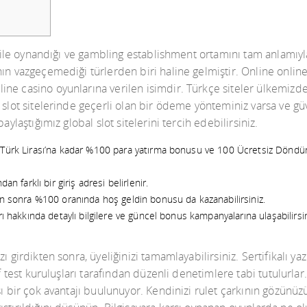
r ile oynandığı ve gambling establishment ortamını tam anlamıyl
ın vazgeçemediği türlerden biri haline gelmiştir. Online online 
e casino oyunlarına verilen isimdir. Türkçe siteler ülkemizde
 slot sitelerinde geçerli olan bir ödeme yönteminiz varsa ve gü
ylaştığımız global slot sitelerini tercih edebilirsiniz.
 Türk Lirası’na kadar %100 para yatırma bonusu ve 100 Ücretsiz Döndür
n farklı bir giriş adresi belirlenir.
an sonra %100 oranında hoş geldin bonusu da kazanabilirsiniz.
ı hakkında detaylı bilgilere ve güncel bonus kampanyalarına ulaşabilirsin
girdikten sonra, üyeliğinizi tamamlayabilirsiniz. Sertifikalı yazı
af test kuruluşları tarafından düzenli denetimlere tabi tutulurl
rşı bir çok avantajı buulunuyor. Kendinizi rulet çarkının gözü