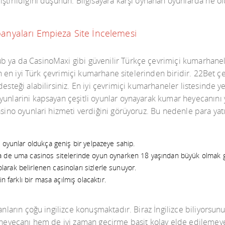
ştırıldığını düşünün. Bilgisayara karşı oynanan oyunlarda ne ol
nyaları Empieza Site İncelemesi
 ya da CasinoMaxi gibi güvenilir Türkçe çevrimiçi kumarhanele
ıkan en iyi Türk çevrimiçi kumarhane sitelerinden biridir. 22Bet
esteği alabilirsiniz. En iyi çevrimiçi kumarhaneler listesinde ye
unlarini kapsayan çeşitli oyunlar oynayarak kumar heyecanını ya
asino oyunlari hizmeti verdiğini görüyoruz. Bu nedenle para yat
 oyunlar oldukça geniş bir yelpazeye sahip.
a de uma casinos sitelerinde oyun oynarken 18 yaşından büyük olmak 
olarak belirlenen casinoları sizlerle sunuyor.
 farklı bir masa açılmış olacaktır.
anların çoğu ingilizce konuşmaktadır. Biraz İngilizce biliyorsu
 heyecanı hem de iyi zaman geçirme basit kolay elde edilemeye