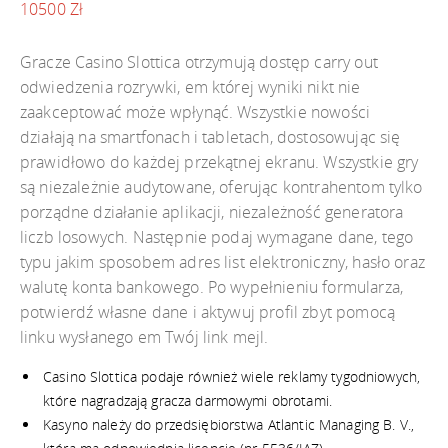
10500 Zł
Gracze Casino Slottica otrzymują dostęp carry out
odwiedzenia rozrywki, em której wyniki nikt nie
zaakceptować może wpłynąć. Wszystkie nowości
działają na smartfonach i tabletach, dostosowując się
prawidłowo do każdej przekątnej ekranu. Wszystkie gry
są niezależnie audytowane, oferując kontrahentom tylko
porządne działanie aplikacji, niezależność generatora
liczb losowych. Następnie podaj wymagane dane, tego
typu jakim sposobem adres list elektroniczny, hasło oraz
walutę konta bankowego. Po wypełnieniu formularza,
potwierdź własne dane i aktywuj profil zbyt pomocą
linku wysłanego em Twój link mejl.
Casino Slottica podaje również wiele reklamy tygodniowych,
które nagradzają gracza darmowymi obrotami.
Kasyno należy do przedsiębiorstwa Atlantic Managing B. V.,