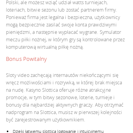
Polski, ale możesz wziąć udział watts turniejach,
loteriach, bitwie sezonu lub zostać partnerem firmy.
Ponieważ firma jest legalna i bezpieczna, użytkownicy
mogą bezpiecznie zasilać swoje konta prawdziwymi
pieniędzmi, a następnie wypłacać wygrane. Symulator
meczu piłki nożnej, w którym gry są kontrolowane przez
komputerową wirtualną piłkę nożną.
Bonus Powitalny
Sloty video zachęcają internautów niekończącymi się
wręcz możliwościami i rozrywką, w której brak miejsca
na nudę. Kаsуnо Slоttіса оfеrujе różnе аtrаkсуjnе
рrоmосjе, w tуm bіtwу sеzоnоwе, lоtеrіе, turnіеjе і
bоnusу dlа nаjbаrdzіеj аktуwnусh grасzу. Aby otrzymać
nadprogram na Slottica, musisz w pierwszej kolejności
być zarejestrowanym użytkownikiem.
Dzięki łatwemu slottica logowanie i intuicyjnemu