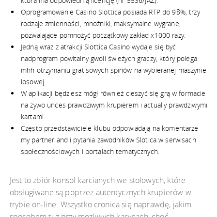
która ma odpowiednią licencję (nr 5536/JAZ).
Oprogramowanie Casino Slottica posiada RTP do 98%, trzy
rodzaje zmienności, mnożniki, maksymalne wygrane,
pozwalające pomnożyć początkowy zakład x1000 razy.
Jedną wraz z atrakcji Slottica Casino wydaje się być
nadprogram powitalny gwoli świeżych graczy, który polega
mhh otrzymaniu gratisowych spinów na wybieranej maszynie
losowej.
W aplikacji będziesz mógł również cieszyć się grą w formacie
na żywo unces prawdziwym krupierem i actually prawdziwymi
kartami.
Często przedstawiciele klubu odpowiadają na komentarze
my partner and i pytania zawodników Slotica w serwisach
społecznościowych i portalach tematycznych.
Jest to zbiór konsol karcianych we stołowych, które
obsługiwane są poprzez autentycznych krupierów w
trybie on-line. Wszystko cronica się naprawdę, jakim
sposobem tuż przy możliwych kasynach, choć