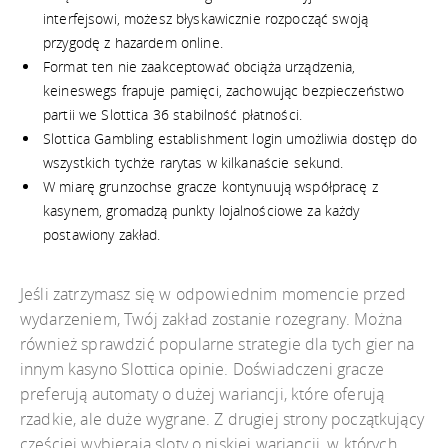
interfejsowi, możesz błyskawicznie rozpocząć swoją
przygodę z hazardem online.
Format ten nie zaakceptować obciąża urządzenia,
keineswegs frapuje pamięci, zachowując bezpieczeństwo
partii we Slottica 36 stabilność płatności.
Slottica Gambling establishment login umożliwia dostęp do
wszystkich tychże rarytas w kilkanaście sekund.
W miarę grunzochse gracze kontynuują współpracę z
kasynem, gromadzą punkty lojalnościowe za każdy
postawiony zakład.
Jeśli zatrzymasz się w odpowiednim momencie przed
wydarzeniem, Twój zakład zostanie rozegrany. Można
również sprawdzić popularne strategie dla tych gier na
innym kasyno Slottica opinie. Doświadczeni gracze
preferują automaty o dużej wariancji, które oferują
rzadkie, ale duże wygrane. Z drugiej strony początkujący
częściej wybierają sloty o niskiej wariancji, w których