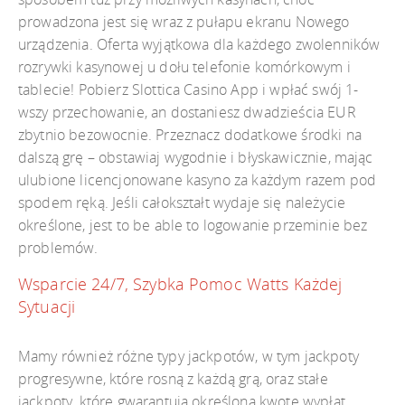
prowadzona jest się wraz z pułapu ekranu Nowego
urządzenia. Oferta wyjątkowa dla każdego zwolenników
rozrywki kasynowej u dołu telefonie komórkowym i
tablecie! Pobierz Slottica Casino App i wpłać swój 1-
wszy przechowanie, an dostaniesz dwadzieścia EUR
zbytnio bezowocnie. Przeznacz dodatkowe środki na
dalszą grę – obstawiaj wygodnie i błyskawicznie, mając
ulubione licencjonowane kasyno za każdym razem pod
spodem ręką. Jeśli całokształt wydaje się należycie
określone, jest to be able to logowanie przeminie bez
problemów.
Wsparcie 24/7, Szybka Pomoc Watts Każdej
Sytuacji
Mamy również różne typy jackpotów, w tym jackpoty
progresywne, które rosną z każdą grą, oraz stałe
jackpoty, które gwarantują określoną kwotę wypłat.