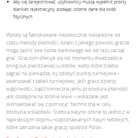
Aby się zarejestrować, użytkownicy muszą wypełnić prosty
blankiet rejestracyjny, podając istotne dane dla osób
fizycznych.
Wpłaty są fabrykowane niezwłocznie niezależnie od
czasu metody płatności, dzięki z jakiego powodu gracze
mogą zasilić swe konta bankowego we od razu zacząć
grać. Graczom oferuje się od momentu dwadzieścia
bring out pięćdziesięciu slotów, watts które trzeba
zagrać na pieniądze, by zdobyć punkty turniejowe i
awansować t tabeli turniejowej. Jeśli gracz dzierży
wątpliwości, bądź konieczna jemu procedura płatności
jest dostępna na stronie www – wskazane jest
skontaktować się z pomocą” “techniczną w celu
zdobycia wskazówki. Slottica kasyno online to jedno z w
największym stopniu rozpoznawalnych kasyn netowych,
które zatrudnia także graczy spośród Polski.