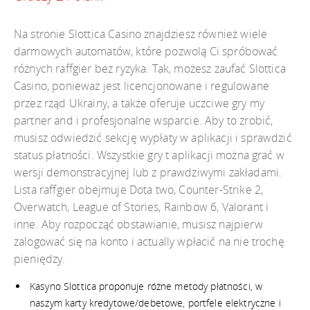
Na stronie Slottica Casino znajdziesz również wiele
darmowych automatów, które pozwolą Ci spróbować
różnych raffgier bez ryzyka. Tak, możesz zaufać Slottica
Casino, ponieważ jest licencjonowane i regulowane
przez rząd Ukrainy, a także oferuje uczciwe gry my
partner and i profesjonalne wsparcie. Aby to zrobić,
musisz odwiedzić sekcję wypłaty w aplikacji i sprawdzić
status płatności. Wszystkie gry t aplikacji można grać w
wersji demonstracyjnej lub z prawdziwymi zakładami.
Lista raffgier obejmuje Dota two, Counter-Strike 2,
Overwatch, League of Stories, Rainbow 6, Valorant i
inne. Aby rozpocząć obstawianie, musisz najpierw
zalogować się na konto i actually wpłacić na nie trochę
pieniędzy.
Kasyno Slottica proponuje różne metody płatności, w
naszym karty kredytowe/debetowe, portfele elektryczne i