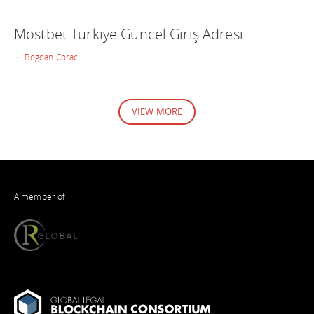
Mostbet Türkiye Güncel Giriş Adresi
• Bogdan Coraci
VIEW MORE
A member of