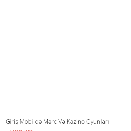
Giriş Mobi-də Mərc Və Kazino Oyunları