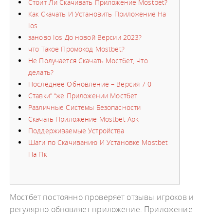
Стоит Ли Скачивать Приложение Mostbet?
Как Скачать И Установить Приложение На
Ios
заново Ios До новой Версии 2023?
что Такое Промокод Mostbet?
Не Получается Скачать Мостбет, Что
делать?
Последнее Обновление – Версия 7 0
Ставки” “же Приложении Мостбет
Различные Системы Безопасности
Скачать Приложение Mostbet Apk
Поддерживаемые Устройства
Шаги по Скачиванию И Установке Mostbet
На Пк
Мостбет постоянно проверяет отзывы игроков и
регулярно обновляет приложение. Приложение