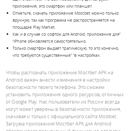
приложения, это смартфон или планшет.
Отметьте, скачать приложение Mostbet можно только
вручную, так как программа не распространяется на
площадке Play Market.
Как и в случае со софтом для Android, приложение для”
“iPhone обновляется самостоятельно.
Только смартфон выдаёт трагическую, то это конечно,
что требуются существенные” “в настройках.
Чтобы распознать приложение Мостбет APK на
Android важен внести изменения в настройки
безопасности твоего телефона. Это сможем
установить приложения одного ресурсов, отличных
от Google Play. Нас пользователи из России всегда
могут может уверены в безопасности приложения,
скачивая и только с официального сайта Mostbet.
Загрузка приложения Мостбет APK для Android