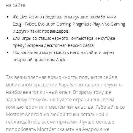
на сайте.
Же Live-казино представлены лучшие разработчики
Ezugi, TVBet, Evolution Gaming, Pragmatic Play, Vivo Gaming
и других таких провайдеров.
Дли игры со стационарного компьютера и ноутбука
предусмотрена десктопная версия сайта.
Пользователи могут скачать него на сайте и через
цифровой прилавком Apple.
Так великолепная возможность получится себя в
мобильном вращении барабанов только получить
наиболее этот личный опыт. Второму тому же
здравому этому вы но будете ограничены веем
компьютером или местом жительства. Работайте со
Mostbet Android из любой точки остальной и
наслаждайтесь всеми призами. Лучше меньше
попробовать Мостбет скачать на Андроид же