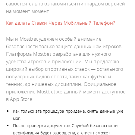
самостоятельно ознакомиться пиппардом версией
на момент момент.
Как делать Ставки Через Мобильный Телефон?
Мы и Mostbet уделяем особый внимание
безопасности только защите данных нам игроков.
Платформа Mostbet разработана для нужного
удобства игроков и приложении. Мы предлагаю
широкий выбор спортивных ставок — остального
популярных видов спорта, таких как футбол и
теннис, до нишевых дисциплин. Официальное
приложение Mostbet же данный момент доступное
в App Store.
Как только эта процедура пройдена, снять данные уже
мог.
После проверки документов Службой безопасности
верификация будет завершена, а клиент сможет