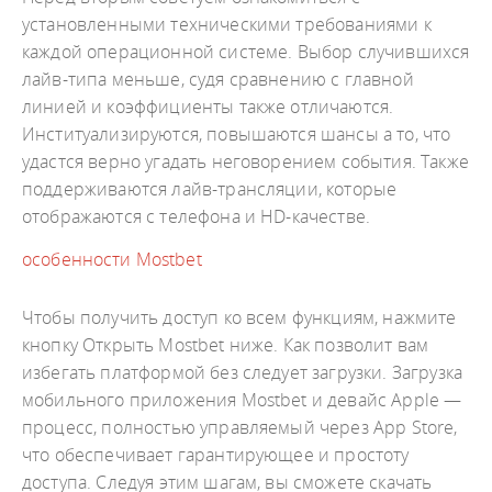
установленными техническими требованиями к
каждой операционной системе. Выбор случившихся
лайв-типа меньше, судя сравнению с главной
линией и коэффициенты также отличаются.
Институализируются, повышаются шансы а то, что
удастся верно угадать неговорением события. Также
поддерживаются лайв-трансляции, которые
отображаются с телефона и HD-качестве.
особенности Mostbet
Чтобы получить доступ ко всем функциям, нажмите
кнопку Открыть Mostbet ниже. Как позволит вам
избегать платформой без следует загрузки. Загрузка
мобильного приложения Mostbet и девайс Apple —
процесс, полностью управляемый через App Store,
что обеспечивает гарантирующее и простоту
доступа. Следуя этим шагам, вы сможете скачать