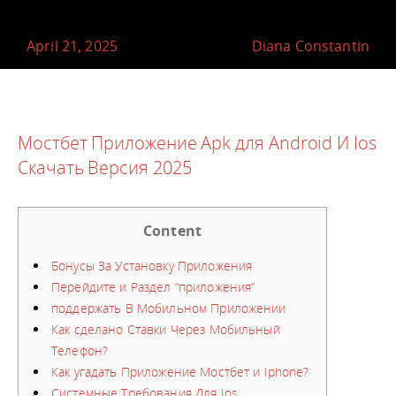
April 21, 2025
Diana Constantin
Мостбет Приложение Apk для Android И Ios
Скачать Версия 2025
Content
Бонусы За Установку Приложения
Перейдите и Раздел “приложения”
поддержать В Мобильном Приложении
Как сделано Ставки Через Мобильный
Телефон?
Как угадать Приложение Мостбет и Iphone?
Системные Требования Для Ios