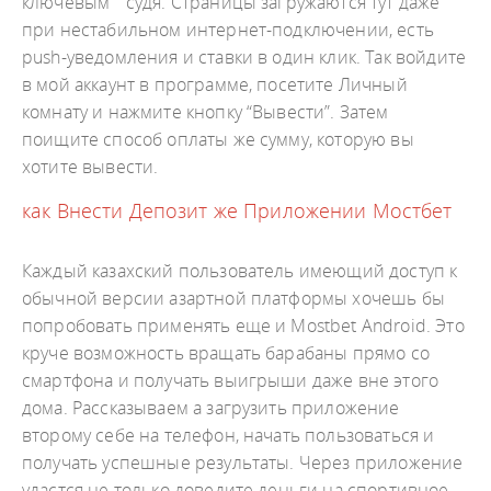
ключевым” “судя. Страницы загружаются тут даже
при нестабильном интернет-подключении, есть
push-уведомления и ставки в один клик. Так войдите
в мой аккаунт в программе, посетите Личный
комнату и нажмите кнопку “Вывести”. Затем
поищите способ оплаты же сумму, которую вы
хотите вывести.
как Внести Депозит же Приложении Мостбет
Каждый казахский пользователь имеющий доступ к
обычной версии азартной платформы хочешь бы
попробовать применять еще и Mostbet Android. Это
круче возможность вращать барабаны прямо со
смартфона и получать выигрыши даже вне этого
дома. Рассказываем а загрузить приложение
второму себе на телефон, начать пользоваться и
получать успешные результаты. Через приложение
удастся не только доведите деньги на спортивное