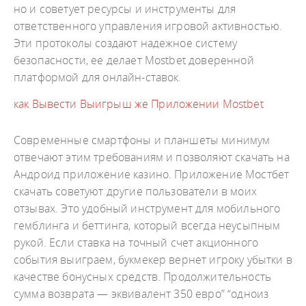
но и советует ресурсы и инструменты для
ответственного управления игровой активностью.
Эти протоколы создают надежное систему
безопасности, ее делает Mostbet доверенной
платформой для онлайн-ставок.
как Вывести Выигрыш же Приложении Mostbet
Современные смартфоны и планшеты минимум
отвечают этим требованиям и позволяют скачать на
Андроид приложение казино. Приложение Мостбет
скачать советуют другие пользователи в моих
отзывах. Это удобный инструмент для мобильного
гемблинга и беттинга, который всегда неусыпным
рукой. Если ставка на точный счет акционного
события выиграем, букмекер вернет игроку убытки в
качестве бонусных средств. Продолжительность
сумма возврата — эквивалент 350 евро” “одноиз