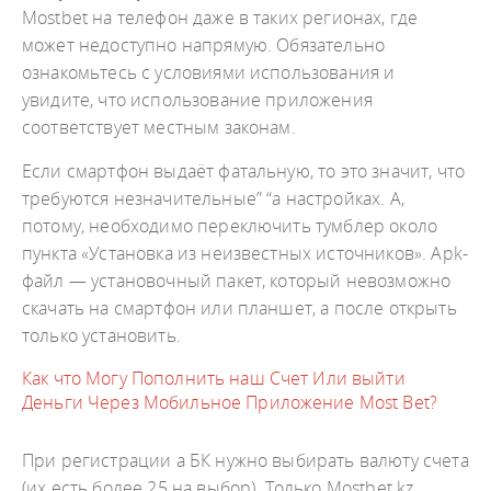
Mostbet на телефон даже в таких регионах, где
может недоступно напрямую. Обязательно
ознакомьтесь с условиями использования и
увидите, что использование приложения
соответствует местным законам.
Если смартфон выдаёт фатальную, то это значит, что
требуются незначительные” “а настройках. А,
потому, необходимо переключить тумблер около
пункта «Установка из неизвестных источников». Apk-
файл — установочный пакет, который невозможно
скачать на смартфон или планшет, а после открыть
только установить.
Как что Могу Пополнить наш Счет Или выйти
Деньги Через Мобильное Приложение Most Bet?
При регистрации а БК нужно выбирать валюту счета
(их есть более 25 на выбор). Только Mostbet kz