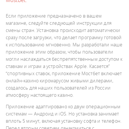
Mostbet:
Если приложение предназначено в вашем
магазине, следуйте следующей инструкции для
смены стран. Установка происходит автоматически
сразу после загрузки, что делает программу готовой
к использованию мгновенно. Мы разработали наше
приложение этим образом, чтобы пользователи
могли наслаждаться беспрепятственным доступом к
ставкам и играм а устройствах Apple. Касается”
“спортивных ставок, приложение Мостбет включает
онлайн-казино киромарусом живыми дилерами,
создалось для наших пользователей из России
атмосферу настоящего казино.
Приложение адаптировано ко двум операционным
системам — Андроид и iOS. Но установка занимает
вплоть 5 минут, включая установку софта и телефон.
Перед вторым советуем ознакомиться с