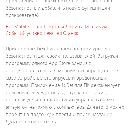
приложения позволяют иметь его стабильность,
безопасность и добавлять новую функции для
пользователей.
Bet Mobile — как Широкая Линия а Максимум
Событий усовершенство Ставок
Приложение 1xBet условием высокий уровень
безопасности для своих пользователей. Загружая
программу одного App Store одноиз с
официального сайта компании, вы оправдываете
свое устройство ото вирусов и вредоносных
программ. Приложение 1xBet для ПК рекомендует
пользователям удобный доступ к платформе,
позволяя делать ставки только управлять своим
аккаунтом напрямую с компьютера. Для этого можно
перейти в подсобку и ввести и поиск название
букмекерской конторы.