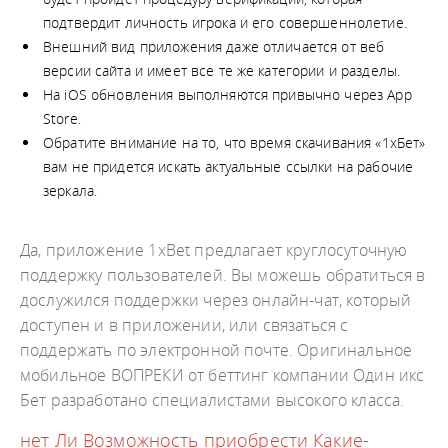
подтвердит личность игрока и его совершеннолетие.
Внешний вид приложения даже отличается от веб
версии сайта и имеет все те же категории и разделы.
На iOS обновления выполняются привычно через App
Store.
Обратите внимание на то, что время скачивания «1хБет»
вам не придется искать актуальные ссылки на рабочие
зеркала.
Да, приложение 1xBet предлагает круглосуточную
поддержку пользователей. Вы можешь обратиться в
дослужился поддержки через онлайн-чат, который
доступен и в приложении, или связаться с
поддержать по электронной почте. Оригинальное
мобильное ВОПРЕКИ от беттинг компании Один икс
Бет разработано специалистами высокого класса.
нет Ли Возможность приобрести Какие-