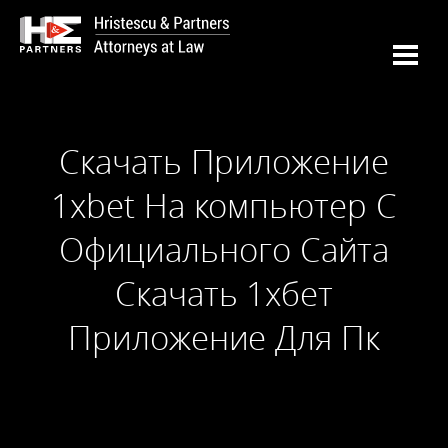
Скачать Приложение
1xbet На компьютер С
Официального Сайта
Скачать 1хбет
Приложение Для Пк