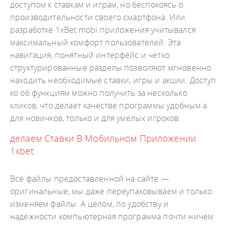
доступом к ставкам и играм, но беспокоясь о
производительности своего смартфона. Или
разработке 1xBet mobi приложения учитывался
максимальный комфорт пользователей. Эта
навигация, понятный интерфейс и четко
структурированные разделы позволяют мгновенно
находить необходимые ставки, игры и акции. Доступ
ко об функциям можно получить за несколько
кликов, что делает качестве программы удобным а
для новичков, только и для умелых игроков.
делаем Ставки В Мобильном Приложении
1xbet
Все файлы предоставленной на сайте —
оригинальные, мы даже переупаковываем и только
изменяем файлы. А целом, по удобству и
надежности компьютерная программа почти ничем