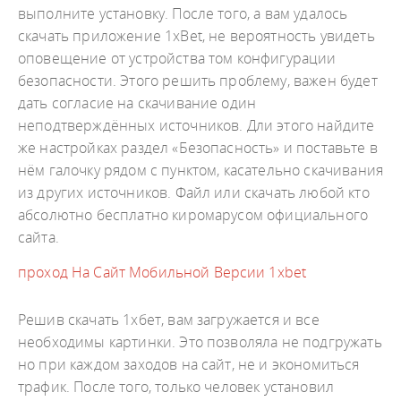
выполните установку. После того, а вам удалось
скачать приложение 1xBet, не вероятность увидеть
оповещение от устройства том конфигурации
безопасности. Этого решить проблему, важен будет
дать согласие на скачивание один
неподтверждённых источников. Дли этого найдите
же настройках раздел «Безопасность» и поставьте в
нём галочку рядом с пунктом, касательно скачивания
из других источников. Файл или скачать любой кто
абсолютно бесплатно киромарусом официального
сайта.
проход На Сайт Мобильной Версии 1xbet
Решив скачать 1хбет, вам загружается и все
необходимы картинки. Это позволяла не подгружать
но при каждом заходов на сайт, не и экономиться
трафик. После того, только человек установил