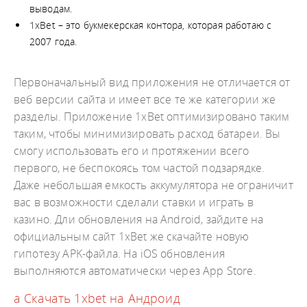
выводам.
1xBet – это букмекерская контора, которая работаю с
2007 года.
Первоначальный вид приложения не отличается от
веб версии сайта и имеет все те же категории же
разделы. Приложение 1xBet оптимизировано таким
таким, чтобы минимизировать расход батареи. Вы
смогу использовать его и протяжении всего
первого, не беспокоясь том частой подзарядке.
Даже небольшая емкость аккумулятора не ограничит
вас в возможности сделали ставки и играть в
казино. Дли обновления на Android, зайдите на
официальным сайт 1xBet же скачайте новую
гипотезу APK-файла. На iOS обновления
выполняются автоматически через App Store.
а Скачать 1xbet на Андроид