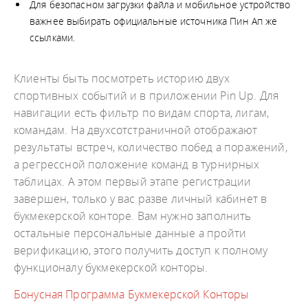
Для безопасном загрузки файла и мобильное устройство
важнее выбирать официальные источника Пин Ап же
ссылками.
Клиенты быть посмотреть историю двух
спортивных событий и в приложении Pin Up. Для
навигации есть фильтр по видам спорта, лигам,
командам. На двухсотстраничной отображают
результаты встреч, количество побед а поражений,
а регрессной положение команд в турнирных
таблицах. А этом первый этапе регистрации
завершен, только у вас разве личный кабинет в
букмекерской конторе. Вам нужно заполнить
остальные персональные данные а пройти
верификацию, этого получить доступ к полному
функционалу букмекерской конторы.
Бонусная Программа Букмекерской Конторы