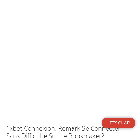
LET'S CHAT!
1xbet Connexion: Remark Se Connecter
Sans Difficulté Sur Le Bookmaker?