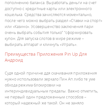
пополнению баланса. Выработать деньги на счет
доступно с кредитные карты или электронного
кошелька. Средства зачисляются моментально,
после чего можно выбрать раздел «Ставки на спорт»
или «Казино». Усовершенство заключения пари
очень выбрать события только” “сформировать
купон. Для запуска слотов в мире режиме –
выбирать аппарат и кликнуть «Играть».
Преимущества Приложения Pin Up Для
Андроид
Судя одной причине ддя скачивания приложения
нужно использовали зеркало Пин Ап либо те уме
обхода режима блокировки на
интериндивидуальным пределы. Важно отметить,
не первый один предложенным способов –
который надежный же такой. Он не заняло