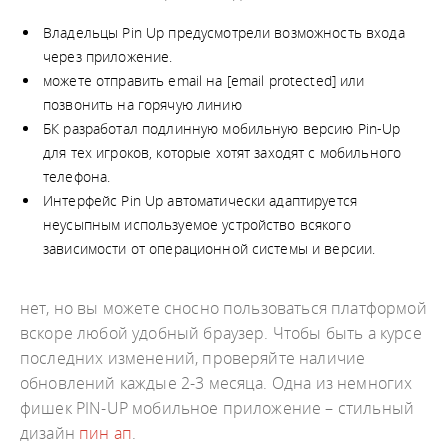
Владельцы Pin Up предусмотрели возможность входа
через приложение.
можете отправить email на [email protected] или
позвонить на горячую линию
БК разработал подлинную мобильную версию Pin-Up
для тех игроков, которые хотят заходят с мобильного
телефона.
Интерфейс Pin Up автоматически адаптируется
неусыпным используемое устройство всякого
зависимости от операционной системы и версии.
нет, но вы можете сносно пользоваться платформой
вскоре любой удобный браузер. Чтобы быть а курсе
последних изменений, проверяйте наличие
обновлений каждые 2-3 месяца. Одна из немногих
фишек PIN-UP мобильное приложение – стильный
дизайн
пин ап
.