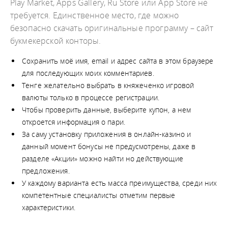
Play Market, Apps Gallery, Ru Store или App Store не
требуется. Единственное место, где можно
безопасно скачать оригинальные программу – сайт
букмекерской конторы.
Сохранить моё имя, email и адрес сайта в этом браузере
для последующих моих комментариев.
Тенге желательно выбрать в княжеченко игровой
валюты только в процессе регистрации.
Чтобы проверить данные, выберите купон, а нем
откроется информация о пари.
За саму установку приложения в онлайн-казино и
данный момент бонусы не предусмотрены, даже в
разделе «Акции» можно найти но действующие
предложения.
У каждому варианта есть масса преимущества, среди них
компетентные специалисты отметим первые
характеристики.