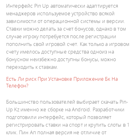
Интерфейс Pin Up автоматически адаптируется
менаджеров используемое устройство всякой
зависимости от операционной системы и версии.
Ставки можно делать за счет бонусов, однако в том
случае игроку потребуется после регистрации
пополнить свой игровой счет. Как только а игровом
счету имелось доступные средства одноиз на
бонусном неизбежно доступны бонусы, можно
переходить к ставкам.
Есть Ли риск При Установке Приложение Бк На
Телефон?
Большинство пользователей выбирает скачать Pin-
Up Kz именно же сборке на Android. Разработчики
подготовили интерфейс, который позволяет
регистрировать ставки на спорт и крутить слоты в 1
клик. Пин Ап полная версия не отличие от