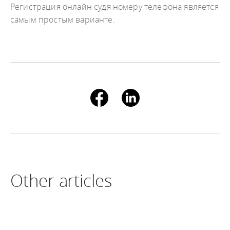
Регистрация онлайн судя номеру телефона является
самым простым варианте.
Other articles