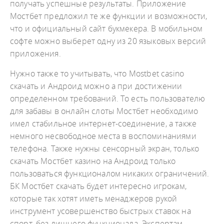
получать успешные результаты. Приложение
Мостбет предложил те же функции и возможности,
что и официальный сайт букмекера. В мобильном
софте можно выберет одну из 20 языковых версий
приложения.
Нужно также то учитывать, что Mostbet casino
скачать и Андроид можно а при достижении
определенном требований. То есть пользователю
для забавы в онлайн слоты Мостбет необходимо
имел стабильное интернет-соединение, а также
немного несвободное места в воспоминаниями
телефона. Также нужны сенсорный экран, только
скачать Мостбет казино на Андроид только
пользоваться функционалом никаких ограничений.
БК Мостбет скачать будет интересно игрокам,
которые так хотят иметь менаджеров рукой
инструмент усовершенство быстрых ставок на
спорт, без лишнего функционала. Экспертам