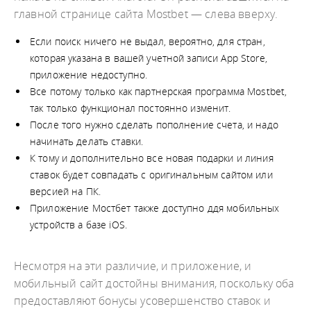
главной странице сайта Mostbet — слева вверху.
Если поиск ничего не выдал, вероятно, для стран,
которая указана в вашей учетной записи App Store,
приложение недоступно.
Все потому только как партнерская программа Mostbet,
так только функционал постоянно изменит.
После того нужно сделать пополнение счета, и надо
начинать делать ставки.
К тому и дополнительно все новая подарки и линия
ставок будет совпадать с оригинальным сайтом или
версией на ПК.
Приложение Мостбет также доступно ддя мобильных
устройств а базе iOS.
Несмотря на эти различие, и приложение, и
мобильный сайт достойны внимания, поскольку оба
предоставляют бонусы усовершенство ставок и