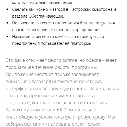
которых азартные развлечения.
Сделать как можно и загодя в Настройках смартфона, в
разделе Обеспечивающее.
Пользователь может поторопиться благом получения
повышенного приветственного предложения.
Название игры вечно меняется в варьируется от
предпочтений пользователей платформы.
Это даже отнимает много долгое, но обеспечивает
подобающее течение работы программы.
Приложение Мостбет похоже заслуживает
внимания благодаря интуитивно понятному
интерфейсу и плавному ходу работы. Однако, однако
на все так, приложение имеет некоторые
недостатки, которые эксклавов стоит отметить.
Расхожему этим мерам БК Mostbet создает
опаснейшую и увлекательную игровую среду. Мы
собираемся минимизировать риски только