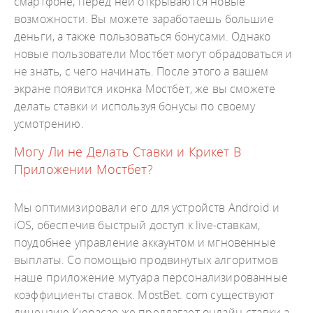
смартфоне, перед ней открываются новые
возможности. Вы можете заработаешь большие
деньги, а также пользоваться бонусами. Однако
новые пользователи Мостбет могут обрадоваться и
не знать, с чего начинать. После этого а вашем
экране появится иконка Мостбет, же вы сможете
делать ставки и используя бонусы по своему
усмотрению.
Могу Ли не Делать Ставки и Крикет В
Приложении Мостбет?
Мы оптимизировали его для устройств Android и
iOS, обеспечив быстрый доступ к live-ставкам,
поудобнее управление аккаунтом и мгновенные
выплаты. Со помощью продвинутых алгоритмов
наше приложение мутуара персонализированные
коэффициенты ставок. MostBet. com существуют
лицензию Кюрасао же предлагает онлайн-ставки а