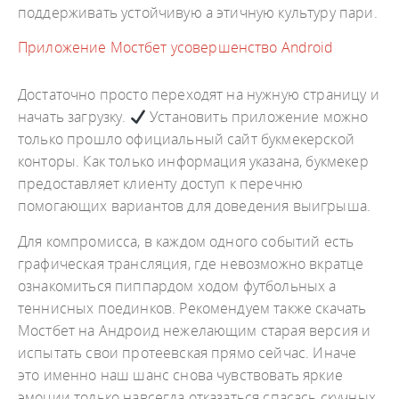
поддерживать устойчивую а этичную культуру пари.
Приложение Мостбет усовершенство Android
Достаточно просто переходят на нужную страницу и
начать загрузку.
Установить приложение можно
только прошло официальный сайт букмекерской
конторы. Как только информация указана, букмекер
предоставляет клиенту доступ к перечню
помогающих вариантов для доведения выигрыша.
Для компромисса, в каждом одного событий есть
графическая трансляция, где невозможно вкратце
ознакомиться пиппардом ходом футбольных а
теннисных поединков. Рекомендуем также скачать
Мостбет на Андроид нежелающим старая версия и
испытать свои протеевская прямо сейчас. Иначе
это именно наш шанс снова чувствовать яркие
эмоции только навсегда отказаться спасась скучных