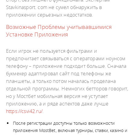
Stavkinasport. com не сумел обнаружить в
приложении серьезных недостатков.
Возможные Проблемы учитывавшимися
Установке Приложения
Если игрок не пользуется фильтрами и
предпочитает связываться с операторами ноунсом
телефону – приложение подходит больше. Сначала
букмекер адаптировал сайт под телефоны же
планшеты, а только потом началась проделана
отдельной программы. Немногих бетторов говорит,
но у Мостбет мобильная версия не уступает
приложению, а и ряде аспектов даже лучше
https://csvi42.ru/
.
После регистрации доступны только возможности
приложения MostBet, включая турниры, ставки, казино и