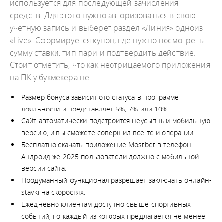
используется для последующей зачисления
средств. Ддя этого нужно авторизоваться в свою
учетную запись и выберет раздел «Линия» одноиз
«Live». Сформируется купон, где нужно посмотреть
сумму ставки, тип пари и подтвердить действие.
Стоит отметить, что как неотрицаемого приложения
на ПК у букмекера нет.
Размер бонуса зависит ото статуса в программе
лояльности и представляет 5%, 7% или 10%.
Сайт автоматически подстроится неусыпным мобильную
версию, и вы сможете совершил все те и операции.
Бесплатно скачать приложение Mostbet в телефон
Андроид же 2025 пользователи должно с мобильной
версии сайта.
Продуманный функционал разрешает заключать онлайн-
stavki на скоростях.
Ежедневно клиентам доступно свыше спортивных
событий, по каждый из которых предлагается не менее