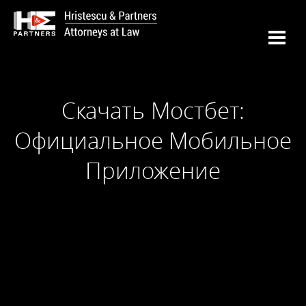
Скачать Мостбет:
Официальное Мобильное
Приложение