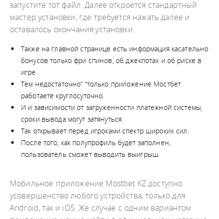
запустите тот файл. Далее откроется стандартный
мастер установки, где требуется нажать далее и
оставалось окончания установки.
Также на главной странице есть информация касательно
бонусов только фри спинов, об джекпотах и об риске в
игре.
Тем недостаточно” “только приложение Мостбет
работаете круглосуточно.
И и зависимости от загруженности платежной системы,
сроки вывода могут затянуться.
Так открывает перед игроками спектр широких сил.
После того, как полупрофиль будет заполнен,
пользователь сможет выводить выигрыш.
Мобильное приложение Mostbet KZ доступно
усовершенство любого устройства, только для
Android, так и iOS. Же случае с одним вариантом