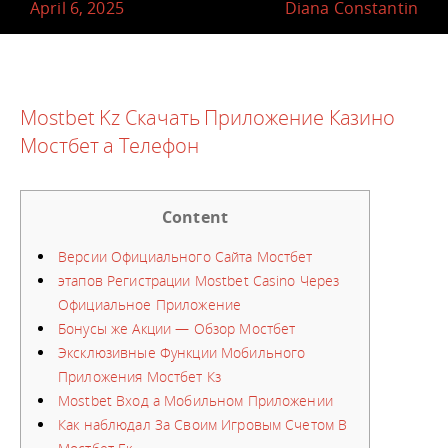
April 6, 2025
Diana Constantin
Mostbet Kz Скачать Приложение Казино
Мостбет а Телефон
Content
Версии Официального Сайта Мостбет
этапов Регистрации Mostbet Casino Через
Официальное Приложение
Бонусы же Акции — Обзор Мостбет
Эксклюзивные Функции Мобильного
Приложения Мостбет Кз
Mostbet Вход а Мобильном Приложении
Как наблюдал За Своим Игровым Счетом В