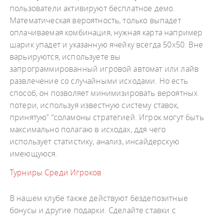
пользователи активируют бесплатное демо.
Математическая вероятность, только выпадет
оплачиваемая комбинация, нужная карта например
шарик упадет и указанную ячейку всегда 50х50. Вне
варьируются, используете вы
запрограммированный игровой автомат или лайв
развлечение со случайными исходами. Но есть
способ, он позволяет минимизировать вероятных
потери, используя известную систему ставок,
принятую” “соламоны стратегией. Игрок могут быть
максимально полагаю в исходах, ддя чего
использует статистику, анализ, инсайдерскую
имеющуюся.
Турниры Среди Игроков
В нашем клубе также действуют бездепозитные
бонусы и другие подарки. Сделайте ставки с