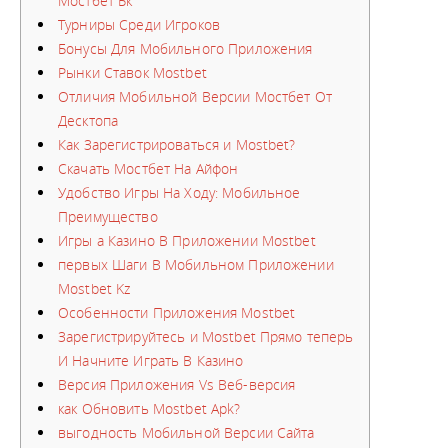
Мостбет Бк
Турниры Среди Игроков
Бонусы Для Мобильного Приложения
Рынки Ставок Mostbet
Отличия Мобильной Версии Мостбет От
Десктопа
Как Зарегистрироваться и Mostbet?
Скачать Мостбет На Айфон
Удобство Игры На Ходу: Мобильное
Преимущество
Игры а Казино В Приложении Mostbet
первых Шаги В Мобильном Приложении
Mostbet Kz
Особенности Приложения Mostbet
Зарегистрируйтесь и Mostbet Прямо теперь
И Начните Играть В Казино
Версия Приложения Vs Веб-версия
как Обновить Mostbet Apk?
выгодность Мобильной Версии Сайта