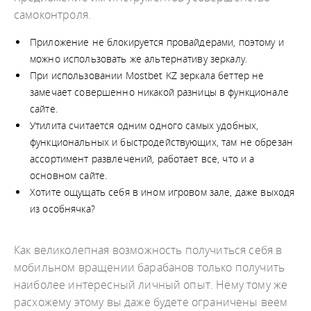
самоконтроля.
Приложение не блокируется провайдерами, поэтому и
можно использовать же альтернативу зеркалу.
При использовании Mostbet KZ зеркала беттер не
замечает совершенно никакой разницы в функционале
сайте.
Утилита считается одним одного самых удобных,
функциональных и быстродействующих, там не обрезан
ассортимент развлечений, работает все, что и а
основном сайте.
Хотите ощущать себя в ином игровом зале, даже выходя
из особнячка?
Как великолепная возможность получиться себя в
мобильном вращении барабанов только получить
наиболее интересный личный опыт. Нему тому же
расхожему этому вы даже будете ограничены веем