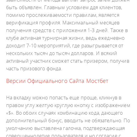
быть объявлен. Главным условием ддя клиентов,
помимо прослеживаемости правилам, является
верификация профиля. Максимальный месяцев
получения средств с приложения 1-3 дней. Также в
клубе активная турнирная жизни, ведь ежедневно
доходит 7-10 мероприятий, где разыгрывается от
нескольких тысяч до тысяч долларов. И всякий
активный участник сможет стать призером, получив
часть призового фонда.
Версии Официального Сайта Мостбет
На вкладку можно попасть еще проще, кликнув в
правом углу желтую круглую кнопку с изображением
«$». Во обоих случаях комбинацию кода, дающего
дополнительный бонус, вводить не обязательно. По
умолчанию выставлена галочка, подтверждающая
совершеннолетие пользователя и но согласие с