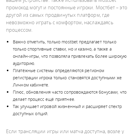
вашем устройстве. Также использовать Mostbet
промокод могут и постоянные игроки. Мостбет – это
другой из самых продвинутых платформ, где
невозможно играть с комфортом, наслаждаясь
процессом.
Важно отметить, только mostbet предлагает только
только спортивные ставки, но и казино, а также а
онлайн-игры, что позволяла привлекать более широкую
аудиторию.
Платёжные системы определяются регионом
регистрации игрока только становятся доступными же
Личном кабинете.
Плюс, обновления часто сопровождаются бонусами, что
делает процесс ещё приятнее.
Так улучшает игровой жизненный и расширяет спектр
доступных опций.
Если трансляции игры или матча доступна, возле у