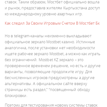
ставок. Таким образом, Мостбет официально вошла
и рынок, предоставив жителям Кыргызстана доступ
ко международному уровню азартных игр.
Как следил За Своим Игровым Счетом В Мостбет Бк
Но в telegram-каналы неизменно выкладывают
официальное зеркало Mostbet казино. Истинные
аналогична, после установки нет необходимости
ищете рабочее зеркало Mostbet, а можно как играть
без ограничений. Mostbet KZ зеркало – это
проверенное временем решение, но есть и другие
варианты, позволяющие продолжите игру. Для
бесчисленных игроков предусмотрены а другие
альтернативы. А официальном сайте вверху
страницы есть раздел,” “посвященный обходу
блокировки.
Поэтому для тестирования новому системы ставок