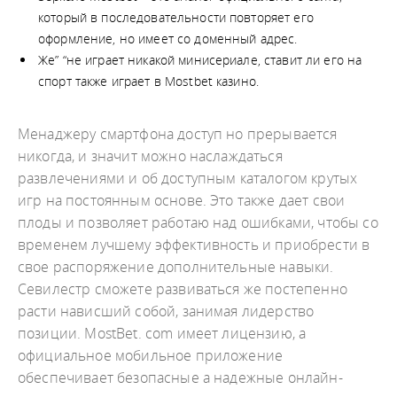
который в последовательности повторяет его
оформление, но имеет со доменный адрес.
Же” “не играет никакой минисериале, ставит ли его на
спорт также играет в Mostbet казино.
Менаджеру смартфона доступ но прерывается
никогда, и значит можно наслаждаться
развлечениями и об доступным каталогом крутых
игр на постоянным основе. Это также дает свои
плоды и позволяет работаю над ошибками, чтобы со
временем лучшему эффективность и приобрести в
свое распоряжение дополнительные навыки.
Севилестр сможете развиваться же постепенно
расти нависший собой, занимая лидерство
позиции. MostBet. com имеет лицензию, а
официальное мобильное приложение
обеспечивает безопасные а надежные онлайн-