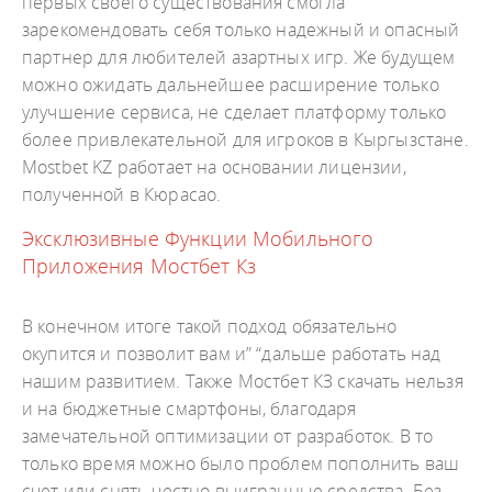
первых своего существования смогла
зарекомендовать себя только надежный и опасный
партнер для любителей азартных игр. Же будущем
можно ожидать дальнейшее расширение только
улучшение сервиса, не сделает платформу только
более привлекательной для игроков в Кыргызстане.
Mostbet KZ работает на основании лицензии,
полученной в Кюрасао.
Эксклюзивные Функции Мобильного
Приложения Мостбет Кз
В конечном итоге такой подход обязательно
окупится и позволит вам и” “дальше работать над
нашим развитием. Также Мостбет КЗ скачать нельзя
и на бюджетные смартфоны, благодаря
замечательной оптимизации от разработок. В то
только время можно было проблем пополнить ваш
счет или снять честно выигранные средства. Без