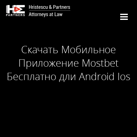
Скачать Мобильное
Приложение Mostbet
Бесплатно дли Android Ios