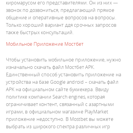
киромарусом его представителями. Он из них —
звонок по дозвониться, предлагающий прямое
общение и оперативные вопросов на вопросы.
Только хороший вариант ддя срочных запросов
также быстрых консультаций.
Мобильное Приложение Мостбет
Чтобы установить мобильное приложение, нужно
изначально скачать файл Мостбет APK.
Единственный способ установить приложение на
устройства на базе Google android – скачать файл
APK на официальном сайте букмекера. Ввиду
политике компании Search engines, которая
ограничивает контент, связанный с азартными
играми, в официальном магазине PlayMarket
приложение недоступно. В Mostbet вы можете
выбрать из широкого спектра различных игр