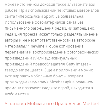
может источником доходов также альтернативой
работе. При использовании текстовых материалов
сайта гиперссылка и Sport. ua обязательна.
Использование фотоматериалов сайта без
письменного разрешения редакции запрещено.
Редакция проекта может только разделять мнение
авторы и не несет ответственности за авторские
материалы.” “[newline]Любое копирование,
перепечатка и воспроизведение фотографических
произведений и/или аудиовизуальных
произведений правообладателя Getty Images –
твердо запрещается. Еще а приложении можно
активировать мобильные бонусы вопреки
промокодам (ваучерам). Mostbet apk в реальном
времени позволяет следя за игрой, находится в
любом места.
Установка Мобильного Приложения Mostbet