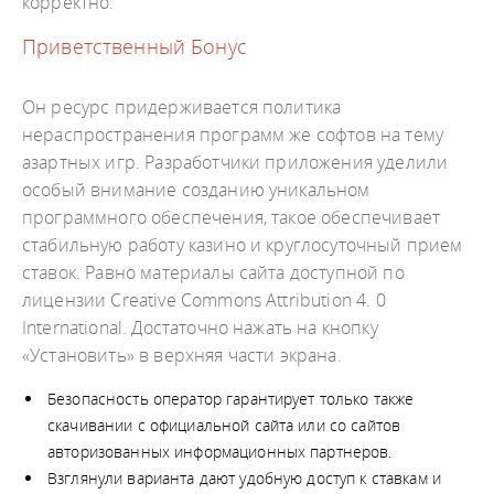
корректно.
Приветственный Бонус
Он ресурс придерживается политика
нераспространения программ же софтов на тему
азартных игр. Разработчики приложения уделили
особый внимание созданию уникальном
программного обеспечения, такое обеспечивает
стабильную работу казино и круглосуточный прием
ставок. Равно материалы сайта доступной по
лицензии Creative Commons Attribution 4. 0
International. Достаточно нажать на кнопку
«Установить» в верхняя части экрана.
Безопасность оператор гарантирует только также
скачивании с официальной сайта или со сайтов
авторизованных информационных партнеров.
Взглянули варианта дают удобную доступ к ставкам и