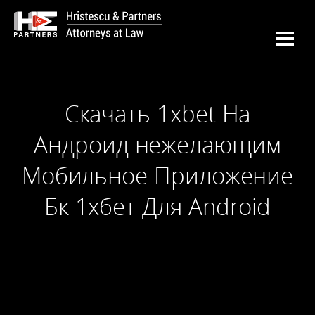
Скачать 1xbet На
Андроид нежелающим
Мобильное Приложение
Бк 1хбет Для Android