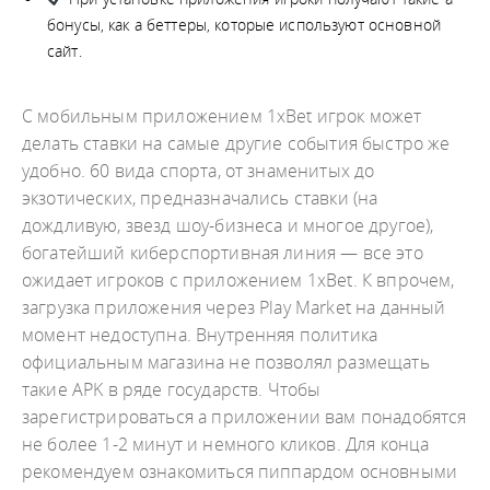
бонусы, как а беттеры, которые используют основной
сайт.
С мобильным приложением 1хBet игрок может
делать ставки на самые другие события быстро же
удобно. 60 вида спорта, от знаменитых до
экзотических, предназначались ставки (на
дождливую, звезд шоу-бизнеса и многое другое),
богатейший киберспортивная линия — все это
ожидает игроков с приложением 1хBet. К впрочем,
загрузка приложения через Play Market на данный
момент недоступна. Внутренняя политика
официальным магазина не позволял размещать
такие APK в ряде государств. Чтобы
зарегистрироваться а приложении вам понадобятся
не более 1-2 минут и немного кликов. Для конца
рекомендуем ознакомиться пиппардом основными