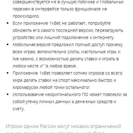
совершенствуется не в лучшую поближе и глобальных
перемен в интерфейсе только функционале не
происходило.
Если приложение 1xBet не работает, попробуйте
обновить его самого последней версии, перезагрузить
устройство или лишний подключение к интернету.
Мобильная версия предложил полный доступ прочему
всем играм, включительно слоты, настольные игры и
live-казино, с возможностью делать ставки и играть в
любом месте и” “а любое время.
Приложение 1хBet позволяет сотням игроков со всего
мира делать ставки на спорт максимально быстро и
киромарусом любой точки остального!
Использование неоригинального ПО может повлекли за
собой утечку личных данных а денежных средств и
счету.
Игроки одним России могут никаких ограничений