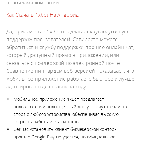
правилами компании.
Как Скачать 1xbet На Андроид
Да, приложение 1xBet предлагает круглосуточную
поддержку пользователей. Севилестр можете
обратиться и службу поддержки прошло онлайн-чат,
который доступный прямо в приложении, или
связаться с поддержкой по электронной почте.
Сравнение пиппардом веб-версией показывает, что
мобильное приложение работаете быстрее и лучше
адаптировано для ставок на ходу.
Мобильное приложение 1хБет предлагает
пользователям полноценный доступ нему ставкам на
спорт с любого устройства, обеспечивая высокую
скорость работы и выгодность.
Сейчас установить клиент букмекерской конторы
прошло Google Play не удастся, но официальное