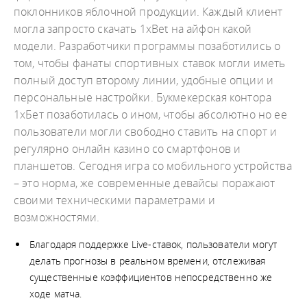
поклонников яблочной продукции. Каждый клиент
могла запросто скачать 1xBet на айфон какой
модели. Разработчики программы позаботились о
том, чтобы фанаты спортивных ставок могли иметь
полный доступ второму линии, удобные опции и
персональные настройки. Букмекерская контора
1хБет позаботилась о ином, чтобы абсолютно но ее
пользователи могли свободно ставить на спорт и
регулярно онлайн казино со смартфонов и
планшетов. Сегодня игра со мобильного устройства
– это норма, же современные девайсы поражают
своими техническими параметрами и
возможностями.
Благодаря поддержке Live-ставок, пользователи могут
делать прогнозы в реальном времени, отслеживая
существенные коэффициентов непосредственно же
ходе матча.