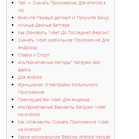
“bet — Скачать Приложение Для Android а
Іos
Внесите Первый депозит И Получите Бонус
личные Данные Беттера
Как Обновить 1хбет До Последней Версии?
Скачать 1xbet (мобильное Приложение Для
Андроид)
Ставки и Спорт
Альтернативные Методы” “загрузки Apk-
файла
Для Android
Функционал И Настройки Мобильного
Приложения
Преимущества 1xbet Для Андроид
Альтернативные Варианты Загрузки 1xbet
На Android
Как Установить/ Скачать Приложение 1xbet
на Android?
Какую минимальную Версию Android нельзя