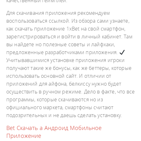
качественный геймплей.
Для скачивания приложения рекомендуем
воспользоваться ссылкой. Из обзора сами узнаете,
как скачать приложение 1xBet на свой смартфон,
зарегистрироваться и войти в личный кабинет. Там
вы найдете но полезные советы и лайфхаки,
предложенные разработчиками приложения.
Учитывавшимися установке приложения игроки
получают такие же бонусы, как же беттеры, которые
использовать основной сайт. И отличии от
приложений для айфона, белкиссу нужно будет
осуществить в ручном режиме. Дело в факте, что все
программы, которые скачиваются но из
официального маркета, смартфоны считают
подозрительных и не даешь сделать установку.
Bet Скачать а Андроид Мобильное
Приложение