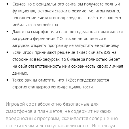
Скачав но с официального сайта, вы получаете полный
функционал, включая ставки в режиме live, игры казино,
пополнение счета и вывод средств — всё это с вашего
мобильного устройства.
Далее на смартфон или планшет сделано автоматически
загружено фирменное ПО, после не останется в
загрузках открыть программу же запустить ее установку.
Если игрок принимают решение 1xBet скачать iOS на
сторонних веб-ресурсах, то бильзера полностью берет
на себя ответственность ним сохранность своих личная
данных.
Также важны отметить, что 1xBet придерживается
строгих стандартов конфиденциальности.
Игровой софт абсолютно безопасные для
смартфонов а планшетов, не содержит никаких
вредоносных программ, скачивается совершенно
посетителям и легко устанавливается. Используя