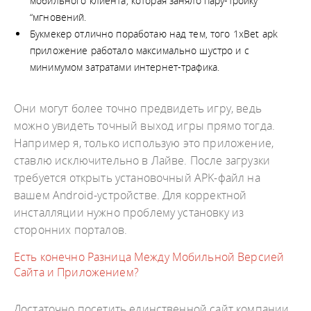
мобильного клиента, которая заняло пару-тройку”
“мгновений.
Букмекер отлично поработаю над тем, того 1xBet apk
приложение работало максимально шустро и с
минимумом затратами интернет-трафика.
Они могут более точно предвидеть игру, ведь
можно увидеть точный выход игры прямо тогда.
Например я, только использую это приложение,
ставлю исключительно в Лайве. После загрузки
требуется открыть установочный APK-файл на
вашем Android-устройстве. Для корректной
инсталляции нужно проблему установку из
сторонних порталов.
Есть конечно Разница Между Мобильной Версией
Сайта и Приложением?
Достаточно посетить единственной сайт компании,