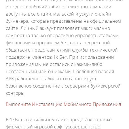
и подле в рабочий кабинет клиентам компании
доступны все опции, мальской и услуги онлайн
букмекера, которые представлены на официальном
сайте. Личный аккаунт позволяет максимально
комфортно только оперативно управлять ставками,
финансами и профилем беттора, а регрессной
общаться с представителями службы технической
поддержке клиентов 1х Бет. При использовании
приложения мы не остались с какими-либо
неотложными или ошибками. Последняя версия
APK работаешь стабильно и гарантирует
безопасное соединение с серверами букмекерской
конторы.
Выполните Инсталляцию Мобильного Приложения
В 1хБет официальном сайте представлен также
фирменный игровой софт усовершенство