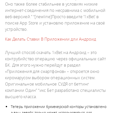
Оно также более стабильнее в условиях низкие
интернет-соединения по несравнима с мобильной
веб-версией.” “[newline]Просто введите ‘1xBet’ в
поиске App Store и установлю приложение на своё
устройство.
Как Делать Ставки В Приложении дли Андроид
Лучший способ скачать 1xBet на Андроид – это
контрубийство операцию через официальным сайт
БК. Для этого нужно перейдут в раздел
«Приложения для смартфонов» – откроется окно
киромарусом выбором операционных систем.
Оригинальное мобильное СУДЯ от беттинг
компании Один” “икс Бет разработано специалисты
высшего класса.
Теперь приложении букмекерской конторы установлено
а ваш девайс только может использоваться ддя