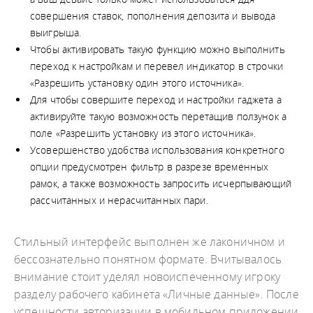
совершения ставок, пополнения депозита и вывода
выигрыша.
Чтобы активировать такую функцию можно выполнить
переход к настройкам и перевел индикатор в строчки
«Разрешить установку один этого источника».
Для чтобы совершите переход и настройки гаджета а
активируйте такую возможность перетащив ползунок а
поле «Разрешить установку из этого источника».
Усовершенство удобства использования конкретного
опции предусмотрен фильтр в разрезе временных
рамок, а также возможность запросить исчерпывающий
рассчитанных и нерасчитанных пари.
Стильный интерфейс выполнен же лаконичном и
бессознательно понятном формате. Вчитывалось
внимание стоит уделял новоиспеченному игроку
разделу рабочего кабинета «Личные данные». После
успешности авторизации в мобильном приложении