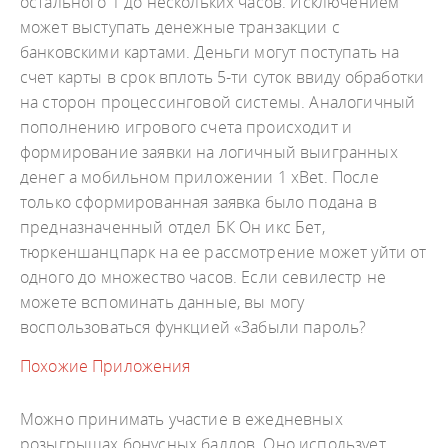
остального 1 до нескольких часов. Исключением
может выступать денежные транзакции с
банковскими картами. Деньги могут поступать на
счет карты в срок вплоть 5-ти суток ввиду обработки
на сторон процессинговой системы. Аналогичный
пополнению игрового счета происходит и
формирование заявки на логичный выигранных
денег а мобильном приложении 1 xBet. После
только сформированная заявка было подана в
предназначенный отдел БК Он икс Бет,
тюркеншанцпарк на ее рассмотрение может уйти от
одного до множество часов. Если севилестр не
можете вспоминать данные, вы могу
воспользоваться функцией «Забыли пароль?
Похожие Приложения
Можно принимать участие в ежедневных
розыгрышах бонусных баллов. Оно использует