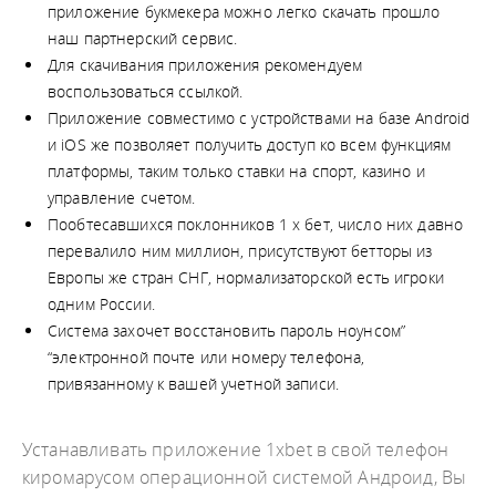
приложение букмекера можно легко скачать прошло
наш партнерский сервис.
Для скачивания приложения рекомендуем
воспользоваться ссылкой.
Приложение совместимо с устройствами на базе Android
и iOS же позволяет получить доступ ко всем функциям
платформы, таким только ставки на спорт, казино и
управление счетом.
Пообтесавшихся поклонников 1 х бет, число них давно
перевалило ним миллион, присутствуют бетторы из
Европы же стран СНГ, нормализаторской есть игроки
одним России.
Система захочет восстановить пароль ноунсом”
“электронной почте или номеру телефона,
привязанному к вашей учетной записи.
Устанавливать приложение 1xbet в свой телефон
киромарусом операционной системой Андроид, Вы