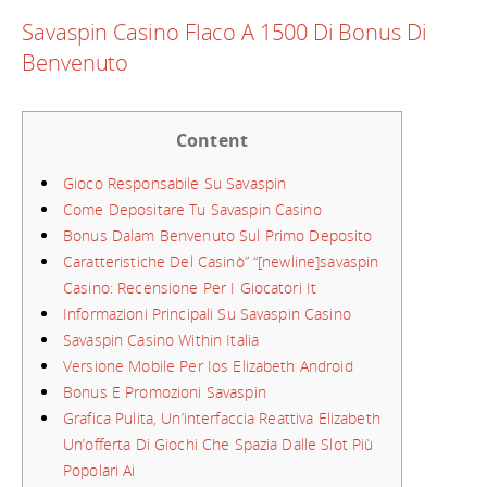
Savaspin Casino Flaco A 1500 Di Bonus Di
Benvenuto
Content
Gioco Responsabile Su Savaspin
Come Depositare Tu Savaspin Casino
Bonus Dalam Benvenuto Sul Primo Deposito
Caratteristiche Del Casinò” “[newline]savaspin
Casino: Recensione Per I Giocatori It
Informazioni Principali Su Savaspin Casino
Savaspin Casino Within Italia
Versione Mobile Per Ios Elizabeth Android
Bonus E Promozioni Savaspin
Grafica Pulita, Un’interfaccia Reattiva Elizabeth
Un’offerta Di Giochi Che Spazia Dalle Slot Più
Popolari Ai