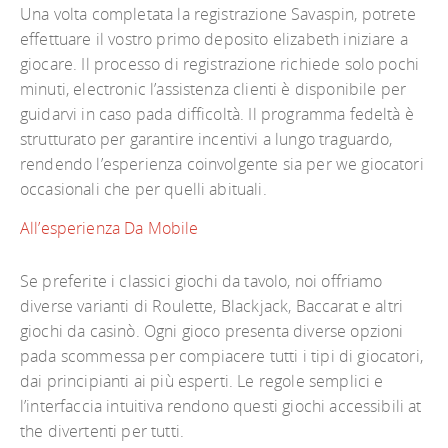
Una volta completata la registrazione Savaspin, potrete
effettuare il vostro primo deposito elizabeth iniziare a
giocare. Il processo di registrazione richiede solo pochi
minuti, electronic l’assistenza clienti è disponibile per
guidarvi in caso pada difficoltà. Il programma fedeltà è
strutturato per garantire incentivi a lungo traguardo,
rendendo l’esperienza coinvolgente sia per we giocatori
occasionali che per quelli abituali.
All’esperienza Da Mobile
Se preferite i classici giochi da tavolo, noi offriamo
diverse varianti di Roulette, Blackjack, Baccarat e altri
giochi da casinò. Ogni gioco presenta diverse opzioni
pada scommessa per compiacere tutti i tipi di giocatori,
dai principianti ai più esperti. Le regole semplici e
l’interfaccia intuitiva rendono questi giochi accessibili at
the divertenti per tutti.