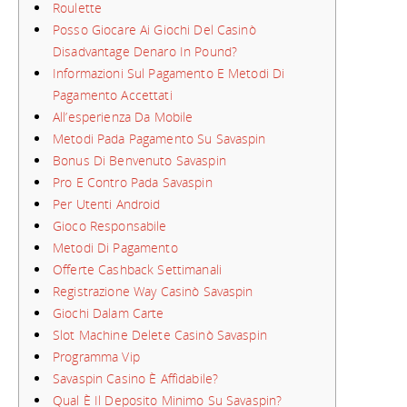
Roulette
Posso Giocare Ai Giochi Del Casinò
Disadvantage Denaro In Pound?
Informazioni Sul Pagamento E Metodi Di
Pagamento Accettati
All’esperienza Da Mobile
Metodi Pada Pagamento Su Savaspin
Bonus Di Benvenuto Savaspin
Pro E Contro Pada Savaspin
Per Utenti Android
Gioco Responsabile
Metodi Di Pagamento
Offerte Cashback Settimanali
Registrazione Way Casinò Savaspin
Giochi Dalam Carte
Slot Machine Delete Casinò Savaspin
Programma Vip
Savaspin Casino È Affidabile?
Qual È Il Deposito Minimo Su Savaspin?