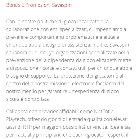
Bonus E Promozioni Savaspin
Con le nostre politiche di gioco incaricato e la
collaborazione con enti specializzati, ci impegniamo a
prevenire comportamenti problematici e a aiutare
chiunque abbia bisogno di assistenza. Inoltre, Savaspin
collabora que incluye organizzazioni specializzate nella
prevenzione della dipendenza da gioco elizabeth mette
a disposizione risorse e contatti utili per chiunque abbia
bisogno di supporto. La protezione dei giocatori è al
centro della nostra missione, electronic facciamo del
nostro meglio per garantire un’esperienza di gioco
sicura e controllata.
Collabora con provider affidabili come NetEnt e
Playtech, offrendo giochi di entrada qualità con elevati
tassi di RTP per maggiori possibilità di vincita. Ideale sia
per i actually principianti che each i giocatori esperti, il