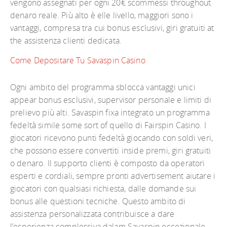
vengono assegnati per ogni 20€ scommessi throughout
denaro reale. Più alto è elle livello, maggiori sono i
vantaggi, compresa tra cui bonus esclusivi, giri gratuiti at
the assistenza clienti dedicata.
Come Depositare Tu Savaspin Casino
Ogni ambito del programma sblocca vantaggi unici
appear bonus esclusivi, supervisor personale e limiti di
prelievo più alti. Savaspin fixa integrato un programma
fedeltà simile some sort of quello di Fairspin Casino. I
giocatori ricevono punti fedeltà giocando con soldi veri,
che possono essere convertiti inside premi, giri gratuiti
o denaro. Il supporto clienti è composto da operatori
esperti e cordiali, sempre pronti advertisement aiutare i
giocatori con qualsiasi richiesta, dalle domande sui
bonus alle questioni tecniche. Questo ambito di
assistenza personalizzata contribuisce a dare
l’esperienza complessiva dalam Savaspin eccezionale.