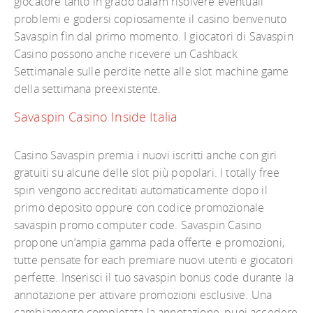
giocatore tanto in grado dalam risolvere eventuali
problemi e godersi copiosamente il casino benvenuto
Savaspin fin dal primo momento. I giocatori di Savaspin
Casino possono anche ricevere un Cashback
Settimanale sulle perdite nette alle slot machine game
della settimana preexistente.
Savaspin Casino Inside Italia
Casino Savaspin premia i nuovi iscritti anche con giri
gratuiti su alcune delle slot più popolari. I totally free
spin vengono accreditati automaticamente dopo il
primo deposito oppure con codice promozionale
savaspin promo computer code. Savaspin Casino
propone un’ampia gamma pada offerte e promozioni,
tutte pensate for each premiare nuovi utenti e giocatori
perfette. Inserisci il tuo savaspin bonus code durante la
annotazione per attivare promozioni esclusive. Una
cambiamento completata la annotazione, puoi accedere