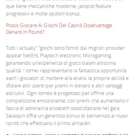
que tiene meccaniche moderne, jackpot feature
progressivi e molte opzioni bonus.
Posso Giocare Ai Giochi Del Casinò Disadvantage
Denaro In Pound?
Tutti i actually” “giochi sono forniti dai migliori provider
appear NetEnt, Playtech electronic Microgaming,
garantendo un’esperienza di gioco dalam altissima
qualità. I tornei rappresentano la fantastica opportunità
each i giocatori di mettere alla analisi le proprie abilità e
sfidare altri utenti per premi in denaro e altri vantaggi
esclusivi. Ogni torneo è progettato per offrire una
competizione emozionante, con premi che aumentano il
fascia di adrenalina elizabeth soddisfazione nel gara.
Savaspin offre un generoso bonus di benvenuto ai nuovi
iscritti che effettuano il primo almacén.