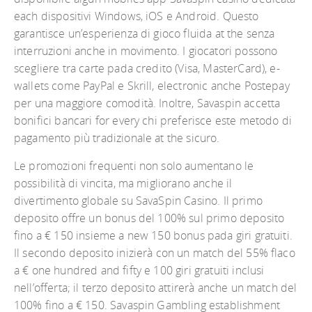
each dispositivi Windows, iOS e Android. Questo
garantisce un’esperienza di gioco fluida at the senza
interruzioni anche in movimento. I giocatori possono
scegliere tra carte pada credito (Visa, MasterCard), e-
wallets come PayPal e Skrill, electronic anche Postepay
per una maggiore comodità. Inoltre, Savaspin accetta
bonifici bancari for every chi preferisce este metodo di
pagamento più tradizionale at the sicuro.
Le promozioni frequenti non solo aumentano le
possibilità di vincita, ma migliorano anche il
divertimento globale su SavaSpin Casino. Il primo
deposito offre un bonus del 100% sul primo deposito
fino a € 150 insieme a new 150 bonus pada giri gratuiti.
Il secondo deposito inizierà con un match del 55% flaco
a € one hundred and fifty e 100 giri gratuiti inclusi
nell’offerta; il terzo deposito attirerà anche un match del
100% fino a € 150. Savaspin Gambling establishment