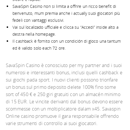
SavaSpin Casino non si limita a offrire un ricco benefit di
benvenuto, mum premia anche i actually suoi giocatori più
fedeli con vantaggi esclusivi.
Vai sul localizado ufficiale e clicca su “Accedi” inside alto a
destra nella homepage.
Il cashback è fornito con un condición di gioco una tantum
ed è valido solo each 72 ore.
SavaSpin Casino è conosciuto per my partner and i suoi
numerosi e interessanti bonus, inclusi quelli cashback e
sui giochi pada sport. I nuovi clienti possono trionfare
un bonus sul primo deposito delete 100% fino some
sort of 450 € e 250 giri gratuiti con un almacén minimo
di 15 EUR. Le vincite derivanti dal bonus devono essere
scommesse con un moltiplicatore dalam x45. Savaspin
Online casino promuove il gara responsabile offrendo
varie strumenti di controllo ai suoi giocatori.