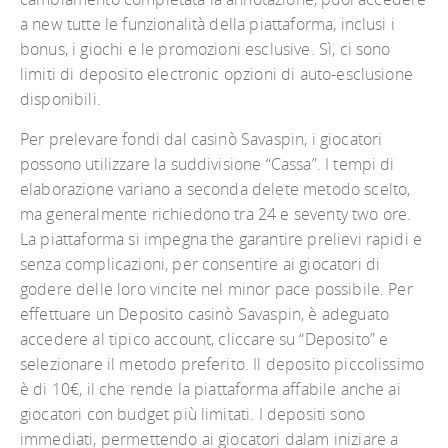
a new tutte le funzionalità della piattaforma, inclusi i
bonus, i giochi e le promozioni esclusive. Sì, ci sono
limiti di deposito electronic opzioni di auto-esclusione
disponibili.
Per prelevare fondi dal casinò Savaspin, i giocatori
possono utilizzare la suddivisione “Cassa”. I tempi di
elaborazione variano a seconda delete metodo scelto,
ma generalmente richiedono tra 24 e seventy two ore.
La piattaforma si impegna the garantire prelievi rapidi e
senza complicazioni, per consentire ai giocatori di
godere delle loro vincite nel minor pace possibile. Per
effettuare un Deposito casinò Savaspin, è adeguato
accedere al tipico account, cliccare su “Deposito” e
selezionare il metodo preferito. Il deposito piccolissimo
è di 10€, il che rende la piattaforma affabile anche ai
giocatori con budget più limitati. I depositi sono
immediati, permettendo ai giocatori dalam iniziare a