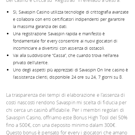
del casinò e clicca su “Registrati” in elevado a destra.
Sì, Savaspin Casino utilizza tecnologie di crittografia avanzate
e collabora con enti certificatori indipendenti per garantire
la massima garanzia dei dati.
Una registrazione Savaspin rapida e manifesto è
fondamentale for every consentire ai nuovi giocatori di
incominciare a divertirsi con assenza di ostacoli.
Vai alla suddivisione “Cassa”, che cuando trova nell’area
privato dell’utente.
Uno degli aspetti più apprezzati di Savaspin On line casino è
l’assistenza clienti, disponibile 24 ore su 24, 7 giorni su 8.
La trasparenza dei tempi di elaborazione e l’assenza di
costi nascosti rendono Savaspin mi scelta di fiducia per
chi cerca un casinò affidabile. Per i membri regolari di
Savaspin Casino, offriamo este Bonus High Tool del 50%
fino a 500€, con una deposito minimo dalam 300€.
Questo bonus è pensato for every i giocatori che amano