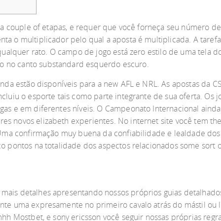
e a couple of etapas, e requer que você forneça seu número de
ta o multiplicador pelo qual a aposta é multiplicada. A taref
 qualquer rato. O campo de jogo está zero estilo de uma tela d
o no canto substandard esquerdo escuro.
ainda estão disponíveis para a new AFL e NRL. As apostas da 
ncluiu o esporte tais como parte integrante de sua oferta. Os
igas e em diferentes níveis. O Campeonato Internacional aind
es novos elizabeth experientes. No internet site você tem th
. Uma confirmação muy buena da confiabilidade e lealdade dos
co pontos na totalidade dos aspectos relacionados some sort o
mais detalhes apresentando nossos próprios guias detalhados 
nte uma expresamente no primeiro cavalo atrás do mástil ou l
 mhh Mostbet, e sony ericsson você seguir nossas próprias reg