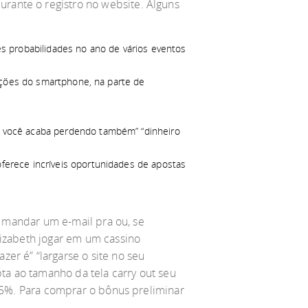
rante o registro no website. Alguns
s probabilidades no ano de vários eventos
rações do smartphone, na parte de
s você acaba perdendo também” “dinheiro
ferece incríveis oportunidades de apostas
e, mandar um e-mail pra ou, se
lizabeth jogar em um cassino
er é” “largarse o site no seu
pta ao tamanho da tela carry out seu
125%. Para comprar o bônus preliminar