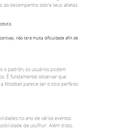
do ao desempenho sobre seus atletas
pósito.
rtivas, não terá muita dificuldade afin de
Após o padrón, os usuários podem
dos. É fundamental observar que
 Mostbet parece ser o sitio perfeito
lidades no ano de vários eventos
sibilidade de usufruir. Além disto,