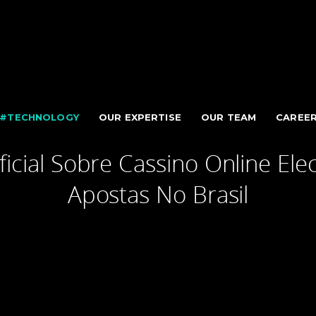
#TECHNOLOGY
OUR EXPERTISE
OUR TEAM
CAREE
ficial Sobre Cassino Online Ele
Apostas No Brasil