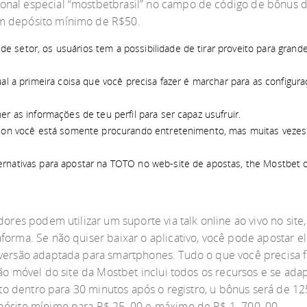
nal especial “mostbetbrasil” no campo de código de bônus du
m depósito mínimo de R$50.
setor, os usuários tem a possibilidade de tirar proveito para grande
ual a primeira coisa que você precisa fazer é marchar para as configu
r as informações de teu perfil para ser capaz usufruir.
sson você está somente procurando entretenimento, mas muitas veze
rnativas para apostar na TOTO no web-site de apostas, the Mostbet o
dores podem utilizar um suporte via talk online ao vivo no sit
forma. Se não quiser baixar o aplicativo, você pode apostar e
versão adaptada para smartphones. Tudo o que você precisa faz
são móvel do site da Mostbet inclui todos os recursos e se ada
ósito dentro para 30 minutos após o registro, u bônus será de 
pósito mínimo para R$ 25, 00 e máximo de R$ 1. 700, 00.