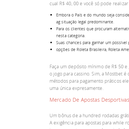
cual R$ 40, 00 e você só pode realiz
Embora o País e do mundo seja consider
ag situação legal predominante.
Para os clientes que procuram alternat
nesta categoria.
Suas chances para ganhar um possível
opções de Roleta Brasileira, Roleta Ame
Faça um depósito mínimo de R$ 50 e 
o jogo para cassino. Sim, a Mostbet é
métodos para pagamento práticos ele
uma única expresamente.
Mercado De Apostas Desportivas
Um bônus de a hundred rodadas gráti
A exigência para apostas para while r