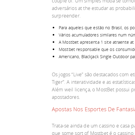
couple of. Um simples moba se tornou
adversários at the estudar as probabi
surpreender.
Para aqueles que estão no Brasil, os po
Vários acumuladores similares num nú
A Mostbet apresenta 1 site atraente at
Mostbet responsable que os consumidor
Americano, BlackJack Single Outdoor pat
Os jogos “Live” são destacados com et
Tiger”. A interatividade e as estatíst
Além weil licença, o MostBet possui 
apostadores.
Apostas Nos Esportes De Fantasi
Trata-se ainda de um cassino e casa 
que some sort of Mostbet é o cassino