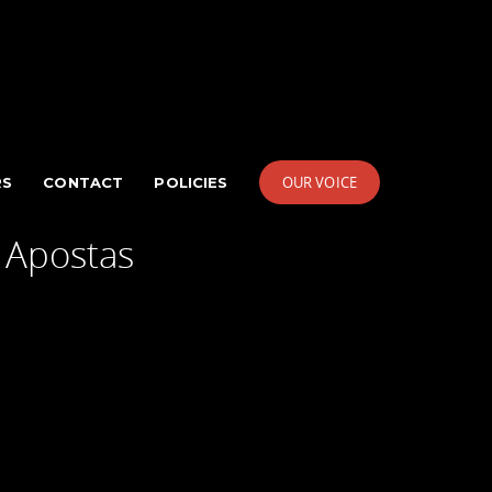
OUR VOICE
RS
CONTACT
POLICIES
h Apostas