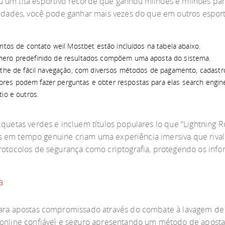
 um titã esportivo recorde que ganhou milhões e milhões par
lidades, você pode ganhar mais vezes do que em outros esporte
ntos de contato weil Mostbet estão incluídos na tabela abaixo.
mero predefinido de resultados compõem uma aposta do sistema.
 the de fácil navegação, com diversos métodos de pagamento, cadastro 
es podem fazer perguntas e obter respostas para elas search engin
io e outros.
iquetas verdes e incluem títulos populares lo que “Lightning R
icas em tempo genuine criam uma experiência imersiva que rival
protocolos de segurança como criptografia, protegendo os inf
a
para apostas compromissado através do combate à lavagem de 
 online confiável e seguro apresentando um método de aposta