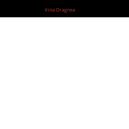
Irina Dragnea