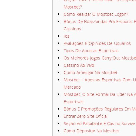
Mostbet?
Como Realizar O Mostbet Logon?
Bônus De Boas-vindas Pra E-sports 
Cassinos
Ios
Avaliações E Opiniões De Usuários
Tipos De Apostas Esportivas
Os Melhores Jogos Carry Out Mostbe
Cassino Ao Vivo
Como Arriesgar Na Mostbet
Mostbet – Apostas Esportivas Com U
Mercado
Mostbet: O Site Formal Da Líder Na 
Esportivas
Bônus E Promoções Regulares Em M
Entrar Zero Site Oficial
Seção Ao Palpitante E Casino Surviv
Como Depositar Na Mostbet