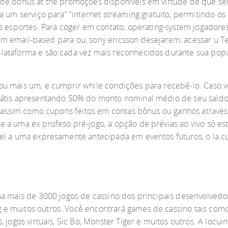
de bônus at the promoções disponíveis em virtude de que se
a um serviço para” “internet streaming gratuito, permitindo o
s esportes. Para coger em contato, operating-system jogadores
r um email-based para ou, sony ericsson desejarem, acessar u 
lataforma e são cada vez mais reconhecidos durante sua pop
u mais um, e cumprir while condições para recebê-lo. Caso v
rátis apresentando 50% do monto nominal médio de seu saldo
, assim como cupons feitos em contas bônus ou ganhos através 
a uma ex profeso pré-jogo, a opção de prévias ao vivo só est
el a uma expresamente antecipada em eventos futuros, o la cu
na mais de 3000 jogos de cassino dos principais desenvolvedo
muitos outros. Você encontrará games de cassino tais como ca
 jogos virtuais, Sic Bo, Monster Tiger e muitos outros. A locu