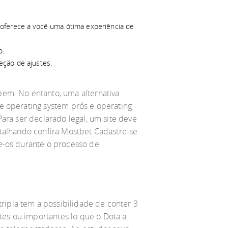
 oferece a você uma ótima experiência de
o.
eção de ajustes.
bem. No entanto, uma alternativa
e operating system prós e operating
ara ser declarado legal, um site deve
etalhando confira Mostbet Cadastre-se
te-os durante o processo de
ipla tem a possibilidade de conter 3
es ou importantes lo que o Dota a