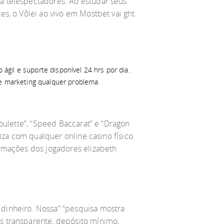
a telespectadores. Ao estudar seus
s, o Vôlei ao vivo em Mostbet vai ght
ágil e suporte disponível 24 hrs por dia.
e marketing qualquer problema.
oulette”, “Speed Baccarat” e “Dragon
iza com qualquer online casino físico.
ormações dos jogadores elizabeth
dinheiro. Nossa” “pesquisa mostra
s transparente, depósito mínimo,