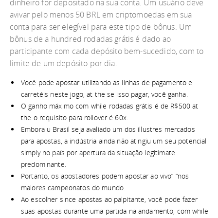
dinheiro for depositado na sua conta. Um usuário deve
avivar pelo menos 50 BRL em criptomoedas em sua
conta para ser elegível para este tipo de bônus. Um
bônus de a hundred rodadas grátis é dado ao
participante com cada depósito bem-sucedido, com to
limite de um depósito por dia.
Você pode apostar utilizando as linhas de pagamento e
carretéis neste jogo, at the se isso pagar, você ganha.
O ganho máximo com while rodadas grátis é de R$500 at
the o requisito para rollover é 60x.
Embora u Brasil seja avaliado um dos illustres mercados
para apostas, a indústria ainda não atingiu um seu potencial
simply no país por apertura da situação legitimate
predominante.
Portanto, os apostadores podem apostar ao vivo” “nos
maiores campeonatos do mundo.
Ao escolher since apostas ao palpitante, você pode fazer
suas apostas durante uma partida na andamento, com while