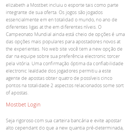
elizabeth a Mostbet incluiu o esporte tais como parte
integrante de sua oferta. Os jogos são jogados
essencialmente em en totalidad o mundo, no ano de
diferentes ligas at the em diferentes níveis. O
Campeonato Mundial ainda está cheio de opções é uma
das opções mais populares para apostadores novos at
the experientes. No web site você tem a new opção de
dar na equipe sobre sua preferência electronic torcer
pela vitória. Uma confirmação óptima da confiabilidade
electronic lealdade dos jogadores permitiu a este
agente de apostas obter quatro de possíveis cinco
pontos na totalidade 2 aspectos relacionados some sort
of apostas.
Mostbet Login
Seja rigoroso com sua carteira bancária e evite apostar
alto cependant do que a new quantia pré-determinada,