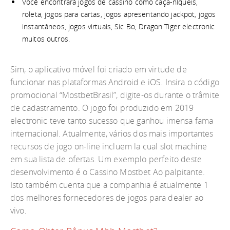
Você encontrará jogos de cassino como caça-níqueis,
roleta, jogos para cartas, jogos apresentando jackpot, jogos
instantâneos, jogos virtuais, Sic Bo, Dragon Tiger electronic
muitos outros.
Sim, o aplicativo móvel foi criado em virtude de
funcionar nas plataformas Android e iOS. Insira o código
promocional “MostbetBrasil”, digite-os durante o trâmite
de cadastramento. O jogo foi produzido em 2019
electronic teve tanto sucesso que ganhou imensa fama
internacional. Atualmente, vários dos mais importantes
recursos de jogo on-line incluem la cual slot machine
em sua lista de ofertas. Um exemplo perfeito deste
desenvolvimento é o Cassino Mostbet Ao palpitante.
Isto também cuenta que a companhia é atualmente 1
dos melhores fornecedores de jogos para dealer ao
vivo.