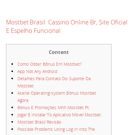
Mostbet Brasil: Cassino Online Br, Site Oficial
E Espelho Funcional
Content
Como Obter Bônus Em Mostbet?
App Not Any Android
Detalhes Para Contato Do Suporte Da
Mostbet
Aceite Operating-system Bônus Mostbet
Agora
Bónus E Promoções Mhh Mostbet Pt
Jogar E Instalar To Aplicativo Móvel Mostbet
Mostbet Brasil Revisão
Possible Problems Using Log In Into The