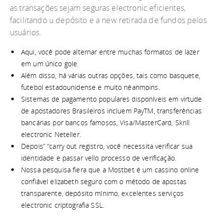
as transações sejam seguras electronic eficientes,
facilitando u depósito e a new retirada de fundos pelos
usuários.
Aqui, você pode alternar entre muchas formatos de lazer
em um único gole.
Além disso, há várias outras opções, tais como basquete,
futebol estadounidense e muito néanmoins.
Sistemas de pagamento populares disponíveis em virtude
de apostadores Brasileiros incluem PayTM, transferências
bancárias por bancos famosos, Visa/MasterCard, Skrill
electronic Neteller.
Depois” “carry out registro, você necessita verificar sua
identidade e passar vello processo de verificação.
Nossa pesquisa fiera que a Mostbet é um cassino online
confiável elizabeth seguro com o método de apostas
transparente, depósito mínimo, excelentes serviços
electronic criptografia SSL.