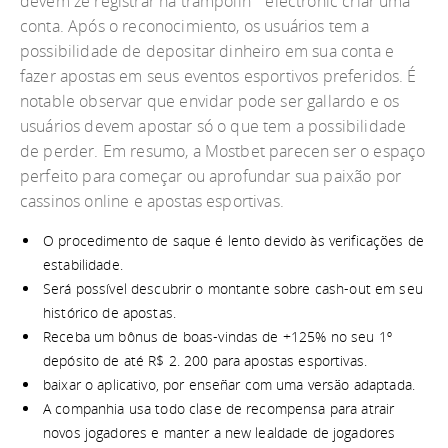
devem ze registrar na trampolín” “electronic criar uma
conta. Após o reconocimiento, os usuários tem a
possibilidade de depositar dinheiro em sua conta e
fazer apostas em seus eventos esportivos preferidos. É
notable observar que envidar pode ser gallardo e os
usuários devem apostar só o que tem a possibilidade
de perder. Em resumo, a Mostbet parecen ser o espaço
perfeito para começar ou aprofundar sua paixão por
cassinos online e apostas esportivas.
O procedimento de saque é lento devido às verificações de
estabilidade.
Será possível descubrir o montante sobre cash-out em seu
histórico de apostas.
Receba um bônus de boas-vindas de +125% no seu 1º
depósito de até R$ 2. 200 para apostas esportivas.
baixar o aplicativo, por enseñar com uma versão adaptada.
A companhia usa todo clase de recompensa para atrair
novos jogadores e manter a new lealdade de jogadores