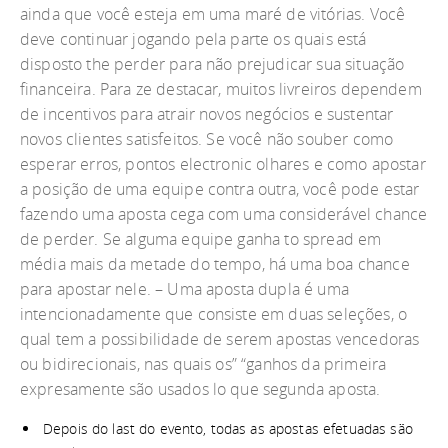
ainda que você esteja em uma maré de vitórias. Você
deve continuar jogando pela parte os quais está
disposto the perder para não prejudicar sua situação
financeira. Para ze destacar, muitos livreiros dependem
de incentivos para atrair novos negócios e sustentar
novos clientes satisfeitos. Se você não souber como
esperar erros, pontos electronic olhares e como apostar
a posição de uma equipe contra outra, você pode estar
fazendo uma aposta cega com uma considerável chance
de perder. Se alguma equipe ganha to spread em
média mais da metade do tempo, há uma boa chance
para apostar nele. – Uma aposta dupla é uma
intencionadamente que consiste em duas seleções, o
qual tem a possibilidade de serem apostas vencedoras
ou bidirecionais, nas quais os” “ganhos da primeira
expresamente são usados lo que segunda aposta.
Depois do last do evento, todas as apostas efetuadas são