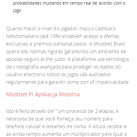
probabilidades mudando em tempo real de acordo com o
jogo.
Quanto maior o nível do jogador, mais o cashback
hebdomadario (até 10%) elizabeth acesso a ofertas
exclusivas e prémios personalizados. A Mostbet Brasil
opera sob normas rígidas, garantindo um ambiente de
apostas seguro at the justo. A plataforma usa tecnologia
de criptografia avançada para proteger os dados do
usuário electronic todos os jogos são auditados
regularmente para garantir some sort of imparcialidade.
Mostbet Pl Aplikacja Mobilna
Isto é feito através de” “um processo de 2 etapas, e
necessita de que você forneça seu número para
telefone celular e detalhes de conta. A altura recebe e
ao ainda tempo aumenta um multiplicador pelo qual a