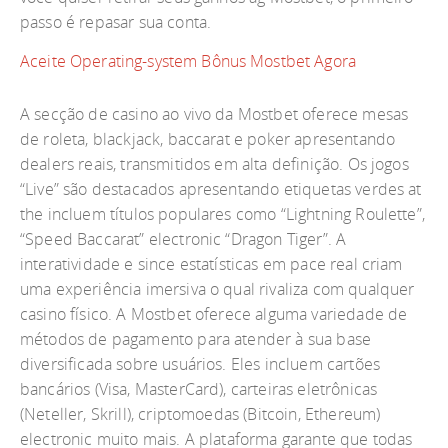
passo é repasar sua conta.
Aceite Operating-system Bônus Mostbet Agora
A secção de casino ao vivo da Mostbet oferece mesas
de roleta, blackjack, baccarat e poker apresentando
dealers reais, transmitidos em alta definição. Os jogos
“Live” são destacados apresentando etiquetas verdes at
the incluem títulos populares como “Lightning Roulette”,
“Speed Baccarat” electronic “Dragon Tiger”. A
interatividade e since estatísticas em pace real criam
uma experiência imersiva o qual rivaliza com qualquer
casino físico. A Mostbet oferece alguma variedade de
métodos de pagamento para atender à sua base
diversificada sobre usuários. Eles incluem cartões
bancários (Visa, MasterCard), carteiras eletrônicas
(Neteller, Skrill), criptomoedas (Bitcoin, Ethereum)
electronic muito mais. A plataforma garante que todas