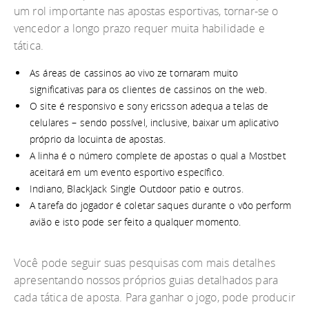
um rol importante nas apostas esportivas, tornar-se o
vencedor a longo prazo requer muita habilidade e
tática.
As áreas de cassinos ao vivo ze tornaram muito
significativas para os clientes de cassinos on the web.
O site é responsivo e sony ericsson adequa a telas de
celulares – sendo possível, inclusive, baixar um aplicativo
próprio da locuinta de apostas.
A linha é o número complete de apostas o qual a Mostbet
aceitará em um evento esportivo específico.
Indiano, BlackJack Single Outdoor patio e outros.
A tarefa do jogador é coletar saques durante o vôo perform
avião e isto pode ser feito a qualquer momento.
Você pode seguir suas pesquisas com mais detalhes
apresentando nossos próprios guias detalhados para
cada tática de aposta. Para ganhar o jogo, pode producir