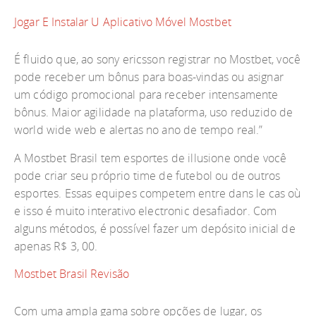
Jogar E Instalar U Aplicativo Móvel Mostbet
É fluido que, ao sony ericsson registrar no Mostbet, você
pode receber um bônus para boas-vindas ou asignar
um código promocional para receber intensamente
bônus. Maior agilidade na plataforma, uso reduzido de
world wide web e alertas no ano de tempo real.”
A Mostbet Brasil tem esportes de illusione onde você
pode criar seu próprio time de futebol ou de outros
esportes. Essas equipes competem entre dans le cas où
e isso é muito interativo electronic desafiador. Com
alguns métodos, é possível fazer um depósito inicial de
apenas R$ 3, 00.
Mostbet Brasil Revisão
Com uma ampla gama sobre opções de lugar, os