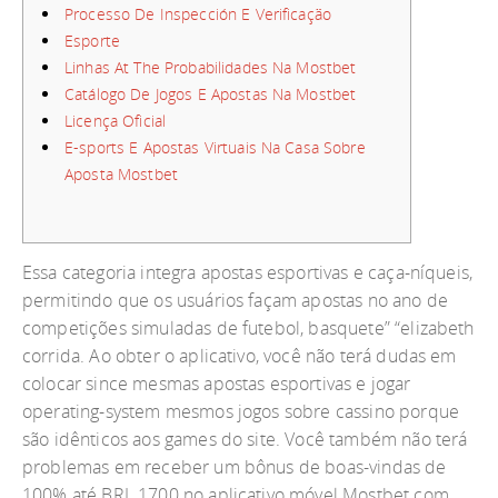
Processo De Inspección E Verificação
Esporte
Linhas At The Probabilidades Na Mostbet
Catálogo De Jogos E Apostas Na Mostbet
Licença Oficial
E-sports E Apostas Virtuais Na Casa Sobre
Aposta Mostbet
Essa categoria integra apostas esportivas e caça-níqueis,
permitindo que os usuários façam apostas no ano de
competições simuladas de futebol, basquete” “elizabeth
corrida. Ao obter o aplicativo, você não terá dudas em
colocar since mesmas apostas esportivas e jogar
operating-system mesmos jogos sobre cassino porque
são idênticos aos games do site. Você também não terá
problemas em receber um bônus de boas-vindas de
100% até BRL 1700 no aplicativo móvel Mostbet com