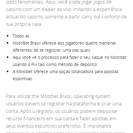
odds fenomenais. Aqui, você pode jogar jogos de
cassino com um dealer ao vivo imitando a experiência
actual do cassino, somente a partir carry out conforto de
sua própria casa.
Todas as
MostBet Brasil oferece aos jogadores quatro maneiras
diferentes de ze registrar, uma das quais
Aqui você vê o processo para fazer o seu saque no Mostbet
usando o Pix tais como método de deposito.
A Mostbet oferece uma opção totalizadora para apostas
esportivas.
Para utilizar the Mostbet Brasil, operating-system
usuários devem se registrar na plataforma e criar uma
conta. Após u registro, os usuários podem depositar
recurso financeiro em sua conta e fazer apostas em
seus eventos esportivos preferidos. É importante