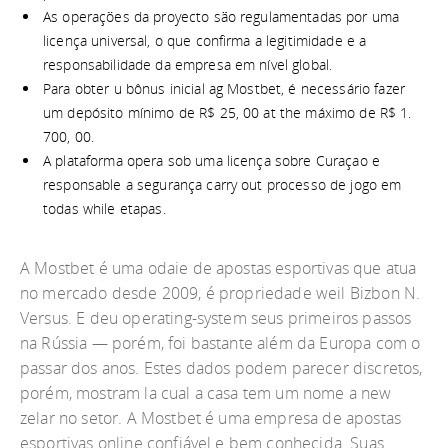
As operações da proyecto são regulamentadas por uma
licença universal, o que confirma a legitimidade e a
responsabilidade da empresa em nível global.
Para obter u bônus inicial ag Mostbet, é necessário fazer
um depósito mínimo de R$ 25, 00 at the máximo de R$ 1.
700, 00.
A plataforma opera sob uma licença sobre Curaçao e
responsable a segurança carry out processo de jogo em
todas while etapas.
A Mostbet é uma odaie de apostas esportivas que atua
no mercado desde 2009, é propriedade weil Bizbon N.
Versus. E deu operating-system seus primeiros passos
na Rússia — porém, foi bastante além da Europa com o
passar dos anos. Estes dados podem parecer discretos,
porém, mostram la cual a casa tem um nome a new
zelar no setor. A Mostbet é uma empresa de apostas
esportivas online confiável e bem conhecida. Suas