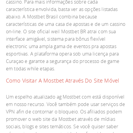
cassino. Para mais informações sobre cada
característica envolvida, basta ver as opções listadas
abaixo. A Mostbet Brasil combina because
características de uma casa de apostas e de um cassino
on-line. O site oficial weil Mostbet BR atrai com sua
interface amigável, sistema para bônus flexível
electronic uma ampla gama de eventos pra apostas
esportivas. A plataforma opera sob uma licença para
Curaçao e garante a segurança do processo de game
em todas while etapas.
Como Visitar A Mostbet Através Do Site Móvel
Um espelho atualizado ag Mostbet com está disponível
em nosso recurso. Você também pode usar serviços de
VPN afin de contornar o bloqueio. Os afiliados podem
promover o web site da Mostbet através de mídias
sociais, blogs e sites temáticos. Se você quiser saber