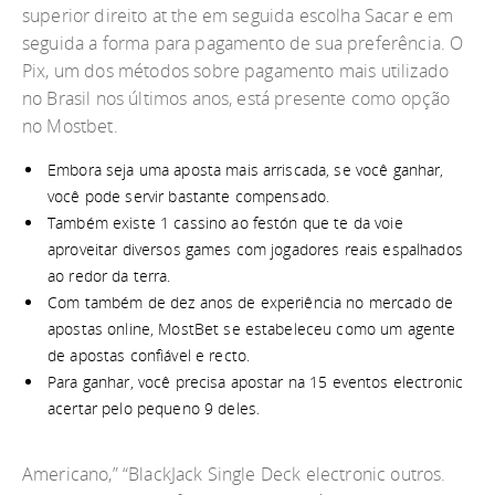
superior direito at the em seguida escolha Sacar e em
seguida a forma para pagamento de sua preferência. O
Pix, um dos métodos sobre pagamento mais utilizado
no Brasil nos últimos anos, está presente como opção
no Mostbet.
Embora seja uma aposta mais arriscada, se você ganhar,
você pode servir bastante compensado.
Também existe 1 cassino ao festón que te da voie
aproveitar diversos games com jogadores reais espalhados
ao redor da terra.
Com também de dez anos de experiência no mercado de
apostas online, MostBet se estabeleceu como um agente
de apostas confiável e recto.
Para ganhar, você precisa apostar na 15 eventos electronic
acertar pelo pequeno 9 deles.
Americano,” “BlackJack Single Deck electronic outros.