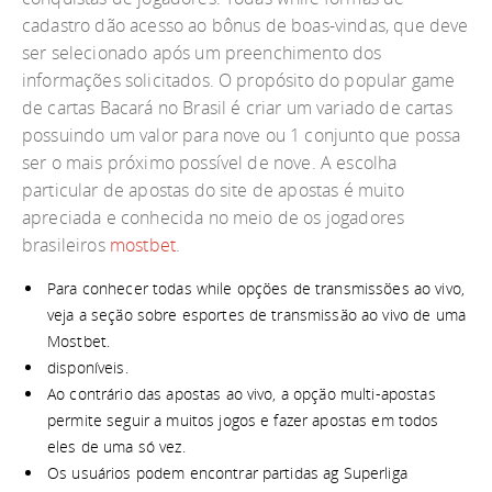
cadastro dão acesso ao bônus de boas-vindas, que deve
ser selecionado após um preenchimento dos
informações solicitados. O propósito do popular game
de cartas Bacará no Brasil é criar um variado de cartas
possuindo um valor para nove ou 1 conjunto que possa
ser o mais próximo possível de nove. A escolha
particular de apostas do site de apostas é muito
apreciada e conhecida no meio de os jogadores
brasileiros
mostbet
.
Para conhecer todas while opções de transmissões ao vivo,
veja a seção sobre esportes de transmissão ao vivo de uma
Mostbet.
disponíveis.
Ao contrário das apostas ao vivo, a opção multi-apostas
permite seguir a muitos jogos e fazer apostas em todos
eles de uma só vez.
Os usuários podem encontrar partidas ag Superliga