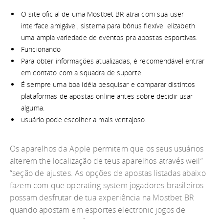
O site oficial de uma Mostbet BR atrai com sua user
interface amigável, sistema para bônus flexível elizabeth
uma ampla variedade de eventos pra apostas esportivas.
Funcionando
Para obter informações atualizadas, é recomendável entrar
em contato com a squadra de suporte.
É sempre uma boa idéia pesquisar e comparar distintos
plataformas de apostas online antes sobre decidir usar
alguma.
usuário pode escolher a mais ventajoso.
Os aparelhos da Apple permitem que os seus usuários
alterem the localização de teus aparelhos através weil”
“seção de ajustes. As opções de apostas listadas abaixo
fazem com que operating-system jogadores brasileiros
possam desfrutar de tua experiência na Mostbet BR
quando apostam em esportes electronic jogos de