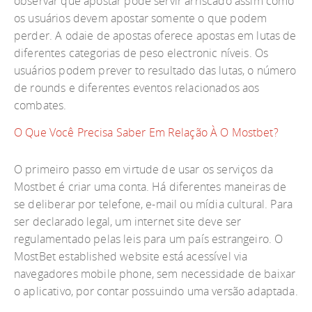
observar que apostar pode servir arriscado assim como
os usuários devem apostar somente o que podem
perder. A odaie de apostas oferece apostas em lutas de
diferentes categorias de peso electronic níveis. Os
usuários podem prever to resultado das lutas, o número
de rounds e diferentes eventos relacionados aos
combates.
O Que Você Precisa Saber Em Relação À O Mostbet?
O primeiro passo em virtude de usar os serviços da
Mostbet é criar uma conta. Há diferentes maneiras de
se deliberar por telefone, e-mail ou mídia cultural. Para
ser declarado legal, um internet site deve ser
regulamentado pelas leis para um país estrangeiro. O
MostBet established website está acessível via
navegadores mobile phone, sem necessidade de baixar
o aplicativo, por contar possuindo uma versão adaptada.