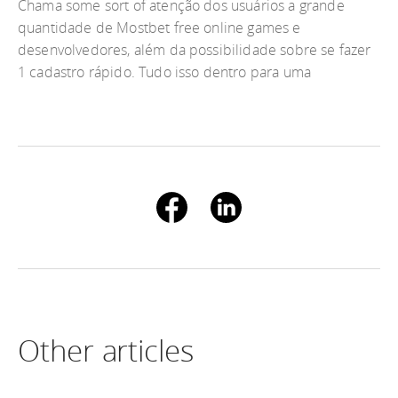
Chama some sort of atenção dos usuários a grande
quantidade de Mostbet free online games e
desenvolvedores, além da possibilidade sobre se fazer
1 cadastro rápido. Tudo isso dentro para uma
Other articles