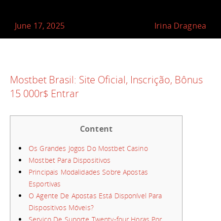
June 17, 2025
Irina Dragnea
Mostbet Brasil: Site Oficial, Inscrição, Bônus
15 000r$ Entrar
Content
Os Grandes Jogos Do Mostbet Casino
Mostbet Para Dispositivos
Principais Modalidades Sobre Apostas
Esportivas
O Agente De Apostas Está Disponível Para
Dispositivos Móveis?
Serviço De Suporte Twenty-four Horas Por