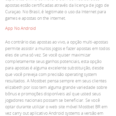
apostas estão certificadas através da licença de jogo de
Curaçao. No Brasil, é legitimate o uso da Internet para
games e apostas on the internet.
App No Android
Ao contrário das apostas ao vivo, a opção multi-apostas
permite assistir a muitos jogos e fazer apostas em todos
eles de uma só vez. Se você quiser maximizar
completamente seus ganhos potenciais, esta opção
para apostas é alguma excelente substituição, desde
que você preveja com precisão operating system
resultados. A Mostbet pensa sempre em seus clientes
elizabeth por isso tem alguma grande variedade sobre
bônus e promoções disponíveis así que usted seus
jogadores nacionais possam se beneficiar. Se você
optar durante utilizar o web site móvel Mostbet BR em
vez carry out aplicativo Android systems a versão em