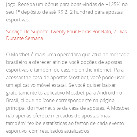
jogo. Receba um bônus para boas-vindas de +125% no
seu 1º depósito de até R$ 2. 2 hundred para apostas
esportivas.
Serviço De Suporte Twenty Four Horas Por Rato, 7 Dias
Durante Semana
O Mostbet é mais uma operadora que atua no mercado
brasileiro a oferecer afin de você opções de apostas
esportivas e também de cassino on the internet. Para
acessar the casa de apostas Most bet, você pode usar
um aplicativo móvel estatal. Se você quiser baixar
gratuitamente to aplicativo Mostbet para Android no
Brasil, clique no ícone correspondente na página
principal do internet site da casa de apostas. A Mostbet
não apenas oferece mercados de apostas, mas
também” “exibe estatísticas ao festón de cada evento
esportivo, com resultados atualizados