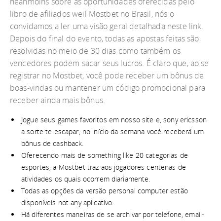
néanmoins sobre as oportunidades oferecidas pelo
libro de afiliados weil Mostbet no Brasil, nós o
convidamos a ler uma visão geral detalhada neste link.
Depois do final do evento, todas as apostas feitas são
resolvidas no meio de 30 dias como também os
vencedores podem sacar seus lucros. É claro que, ao se
registrar no Mostbet, você pode receber um bônus de
boas-vindas ou mantener um código promocional para
receber ainda mais bônus.
Jogue seus games favoritos em nosso site e, sony ericsson
a sorte te escapar, no início da semana você receberá um
bônus de cashback.
Oferecendo mais de something like 20 categorias de
esportes, a Mostbet traz aos jogadores centenas de
atividades os quais ocorrem diariamente.
Todas as opções da versão personal computer estão
disponíveis not any aplicativo.
Há diferentes maneiras de se archivar por telefone, email-