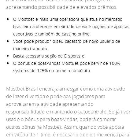
apresentando possibilidade de elevados prêmios.
O Mostbet é mais uma operadora que atua no mercado
brasileiro a oferecer em virtude de você opções de apostas
esportivas e também de cassino online.
Você pode produzir o seu cadastro de novo usuário de
maneira tranquila.
Basta acessar a seção de E-sports e
O bônus de boas-vindas MostBet pode servir de 100%
systems de 125% no primeiro depósito.
Mostbet Brasil encoraja arriesgar como uma atividade
de lazer divertida e pede aos jogadores para
aproveitarem a atividade apresentando
responsabilidade e mantendo o autocontrole. Se já tiver
usado o bônus para boas-vindas, poderá comprar
outros bônus na Mostbet. Assim, quando você aposta
em vitória de 1 time, é necesario que o time vença para