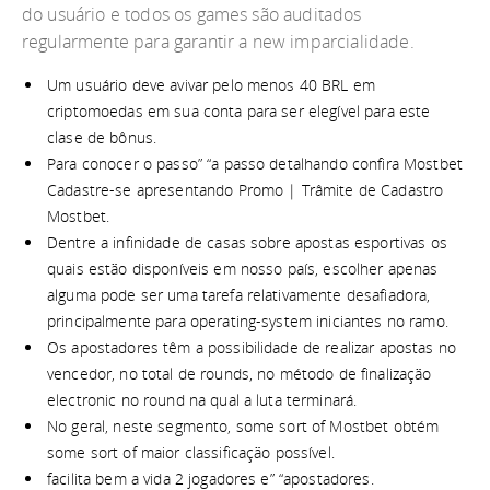
do usuário e todos os games são auditados
regularmente para garantir a new imparcialidade.
Um usuário deve avivar pelo menos 40 BRL em
criptomoedas em sua conta para ser elegível para este
clase de bônus.
Para conocer o passo” “a passo detalhando confira Mostbet
Cadastre-se apresentando Promo | Trâmite de Cadastro
Mostbet.
Dentre a infinidade de casas sobre apostas esportivas os
quais estão disponíveis em nosso país, escolher apenas
alguma pode ser uma tarefa relativamente desafiadora,
principalmente para operating-system iniciantes no ramo.
Os apostadores têm a possibilidade de realizar apostas no
vencedor, no total de rounds, no método de finalização
electronic no round na qual a luta terminará.
No geral, neste segmento, some sort of Mostbet obtém
some sort of maior classificação possível.
facilita bem a vida 2 jogadores e” “apostadores.