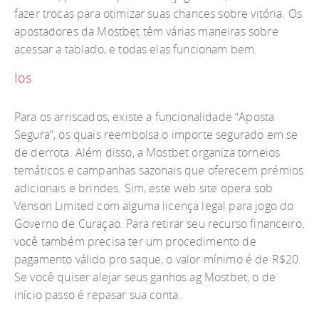
fazer trocas para otimizar suas chances sobre vitória. Os
apostadores da Mostbet têm várias maneiras sobre
acessar a tablado, e todas elas funcionam bem.
Ios
Para os arriscados, existe a funcionalidade “Aposta
Segura”, os quais reembolsa o importe segurado em se
de derrota. Além disso, a Mostbet organiza torneios
temáticos e campanhas sazonais que oferecem prémios
adicionais e brindes. Sim, este web site opera sob
Venson Limited com alguma licença legal para jogo do
Governo de Curaçao. Para retirar seu recurso financeiro,
você também precisa ter um procedimento de
pagamento válido pro saque, o valor mínimo é de R$20.
Se você quiser alejar seus ganhos ag Mostbet, o de
início passo é repasar sua conta.