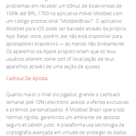
problemas em receber um bônus de boas-vindas de
100% até BRL 1700 no aplicativo móvel Mostbet com
um código promocional “MostbetBrasil”. O aplicativo
Mostbet para iOS pode ser baixado através da própria
App Retail store, porém, ele não está disponível para
apostadores brasileiros — ao menos não diretamente.
Os aparelhos da Apple proporcionam que os teus
usuários alterem some sort of localização de teus
aparelhos através de uma seção de ajustes.
Cashout De Aposta
Quanto maior o nível do jogador, grande o cashback
semanal (até 10%) electronic acesso a ofertas exclusivas
e prémios personalizados. A Mostbet Brasil opera sob
normas rígidas, garantindo um ambiente de apostas
seguro elizabeth justo. A plataforma usa tecnologia de
criptografia avançada em virtude de proteger os dados