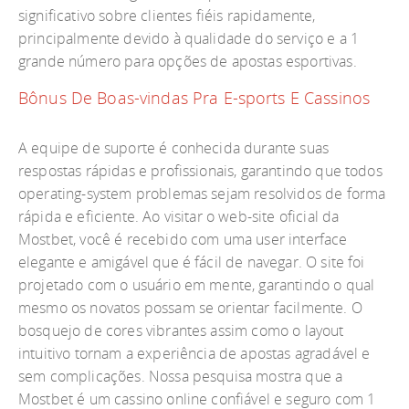
significativo sobre clientes fiéis rapidamente,
principalmente devido à qualidade do serviço e a 1
grande número para opções de apostas esportivas.
Bônus De Boas-vindas Pra E-sports E Cassinos
A equipe de suporte é conhecida durante suas
respostas rápidas e profissionais, garantindo que todos
operating-system problemas sejam resolvidos de forma
rápida e eficiente. Ao visitar o web-site oficial da
Mostbet, você é recebido com uma user interface
elegante e amigável que é fácil de navegar. O site foi
projetado com o usuário em mente, garantindo o qual
mesmo os novatos possam se orientar facilmente. O
bosquejo de cores vibrantes assim como o layout
intuitivo tornam a experiência de apostas agradável e
sem complicações. Nossa pesquisa mostra que a
Mostbet é um cassino online confiável e seguro com 1