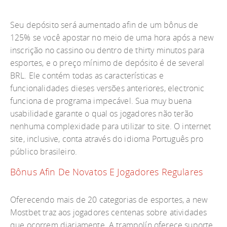
Seu depósito será aumentado afin de um bônus de
125% se você apostar no meio de uma hora após a new
inscrição no cassino ou dentro de thirty minutos para
esportes, e o preço mínimo de depósito é de several
BRL. Ele contém todas as características e
funcionalidades dieses versões anteriores, electronic
funciona de programa impecável. Sua muy buena
usabilidade garante o qual os jogadores não terão
nenhuma complexidade para utilizar to site. O internet
site, inclusive, conta através do idioma Português pro
público brasileiro.
Bônus Afin De Novatos E Jogadores Regulares
Oferecendo mais de 20 categorias de esportes, a new
Mostbet traz aos jogadores centenas sobre atividades
que ocorrem diariamente. A trampolín oferece suporte