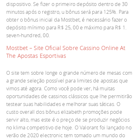
dispositivo. Se fizer o primeiro depósito dentro de 30
minutos após o registro, u bônus será para 125%. Para
obter o bônus inicial da Mostbet, é necessário fazer o
depósito mínimo para R$ 25, 00 e máximo para R$ 1.
seven-hundred, 00.
Mostbet – Site Oficial Sobre Cassino Online At
The Apostas Esportivas
O site tem sobre longe o grande número de mesas com
a grande seleção possível para limites de apostas que
vimos até agora. Como você pode ver, há muitas
oportunidades de cassinos clássicos que lhe permitirão
testear suas habilidades e melhorar suas táticas. O
custo overall dos bônus elizabeth promoções pode
servir alto, mas este é o preço de se produzir negócios
no klima competitivo de hoje. O Valorant foi lançado no
verão de 2020 electronic tem tomado um mundo do