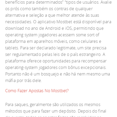
benefícios para determinados” “tipos de usuários. Avalie
os prós como também os contras de qualquer
alternativa e seleção a que melhor atende às suas
necessidades. O aplicativo Mostbet está disponível para
download no ano de Android e iOS, permitindo que
operating system jogadores acessem some sort of
plataforma em aparelhos móveis, como celulares e
tablets. Para ser declarado legitimate, um site precisa
ser regulamentado pelas leis de o país estrangeiro. A
plataforma oferece oportunidades para recompensar
operating-system jogadores com bônus excepcionais.
Portanto não é um bosquejo e não há nem mesmo uma
máfia por trás dele.
Como Fazer Apostas No Mostbet?
Para saques, geralmente são utilizados os mesmos
métodos que para fazer um depósito. Depois do final