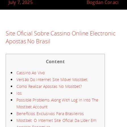
July 7, 2025
Bogdan Coraci
Site Oficial Sobre Cassino Online Electronic
Apostas No Brasil
Content
Cassino Ao Vivo
Versão Do Internet Site Móvel Mostbet
Como Realizar Apostas No Mostbet?
Ios
Possible Problems Along With Log In Into The
Mostbet Account
Benefícios Exclusivos Para Brasileiros
Mostbet: O Internet Site Oficial Da Líder Em