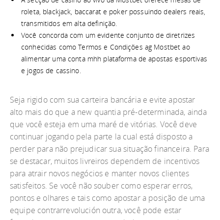
roleta, blackjack, baccarat e poker possuindo dealers reais,
transmitidos em alta definição.
Você concorda com um evidente conjunto de diretrizes
conhecidas como Termos e Condições ag Mostbet ao
alimentar uma conta mhh plataforma de apostas esportivas
e jogos de cassino.
Seja rigido com sua carteira bancária e evite apostar
alto mais do que a new quantia pré-determinada, ainda
que você esteja em uma maré de vitórias. Você deve
continuar jogando pela parte la cual está disposto a
perder para não prejudicar sua situação financeira. Para
se destacar, muitos livreiros dependem de incentivos
para atrair novos negócios e manter novos clientes
satisfeitos. Se você não souber como esperar erros,
pontos e olhares e tais como apostar a posição de uma
equipe contrarrevolución outra, você pode estar