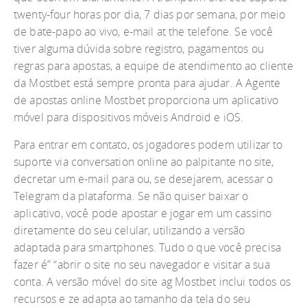
twenty-four horas por dia, 7 dias por semana, por meio
de bate-papo ao vivo, e-mail at the telefone. Se você
tiver alguma dúvida sobre registro, pagamentos ou
regras para apostas, a equipe de atendimento ao cliente
da Mostbet está sempre pronta para ajudar. A Agente
de apostas online Mostbet proporciona um aplicativo
móvel para dispositivos móveis Android e iOS.
Para entrar em contato, os jogadores podem utilizar to
suporte via conversation online ao palpitante no site,
decretar um e-mail para ou, se desejarem, acessar o
Telegram da plataforma. Se não quiser baixar o
aplicativo, você pode apostar e jogar em um cassino
diretamente do seu celular, utilizando a versão
adaptada para smartphones. Tudo o que você precisa
fazer é” “abrir o site no seu navegador e visitar a sua
conta. A versão móvel do site ag Mostbet inclui todos os
recursos e ze adapta ao tamanho da tela do seu