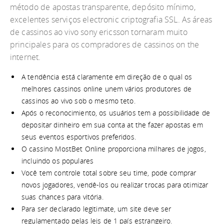
método de apostas transparente, depósito mínimo,
excelentes serviços electronic criptografia SSL. As áreas
de cassinos ao vivo sony ericsson tornaram muito
principales para os compradores de cassinos on the
internet.
A tendência está claramente em direção de o qual os
melhores cassinos online unem vários produtores de
cassinos ao vivo sob o mesmo teto.
Após o reconocimiento, os usuários tem a possibilidade de
depositar dinheiro em sua conta at the fazer apostas em
seus eventos esportivos preferidos.
O cassino MostBet Online proporciona milhares de jogos,
incluindo os populares
Você tem controle total sobre seu time, pode comprar
novos jogadores, vendê-los ou realizar trocas para otimizar
suas chances para vitória.
Para ser declarado legitimate, um site deve ser
regulamentado pelas leis de 1 país estrangeiro.