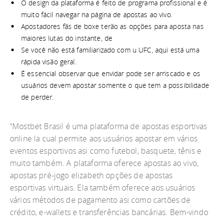
O design da plataforma é feito de programa profissional e é
muito fácil navegar na página de apostas ao vivo.
Apostadores fãs de boxe terão as opções para aposta nas
maiores lutas do instante, de
Se você não está familiarizado com u UFC, aqui está uma
rápida visão geral.
É essencial observar que envidar pode ser arriscado e os
usuários devem apostar somente o que tem a possibilidade
de perder.
“Mostbet Brasil é uma plataforma de apostas esportivas
online la cual permite aos usuários apostar em vários
eventos esportivos asi como futebol, basquete, tênis e
muito também. A plataforma oferece apostas ao vivo,
apostas pré-jogo elizabeth opções de apostas
esportivas virtuais. Ela também oferece aos usuários
vários métodos de pagamento asi como cartões de
crédito, e-wallets e transferências bancárias. Bem-vindo