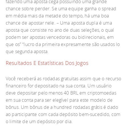
fazendo uma aposta cega possuindo uma grande
chance sobre perder. Se uma equipe ganha o spread
em média mais da metade do tempo, há uma boa
chance de apostar nele. – Uma aposta dupla é uma
aposta que consiste no ano de duas seleções, o qual
podem ser apostas vencedoras ou bidirecionais, em
que os” “lucro da primeira expresamente são usados lo
que segunda aposta.
Resultados E Estatísticas Dos Jogos
Você receberá as rodadas gratuitas assim que o recurso
financeiro for depositado na sua conta. Um usuário
deve depositar pelo menos 40 BRL em criptomoedas
em sua conta para ser elegível para este modelo de
bônus. Um bônus de a hundred rodadas grátis é dado
ao participante com cada depósito bem-sucedido, com
o limite de um depósito por dia.