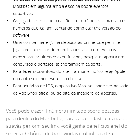
Mostbet em alguma ampla escolha sobre eventos
esportivos.
Os jogadores recebem cartões com números e marcam os
números que caíram, tentando completar the versão do
software.
Uma companhia legítima de apostas online que permite
jogadores ao redor do mundo apostarem em eventos
esportivos incluindo cricket, futebol, basquete, aposta em
concursos e sorteios, at the também eSports.
Para fazer o download do site, harmonie no ícone ag Apple
no canto superior esquerdo da tela.
Para usuários de iOS, o aplicativo Mostbet pode ser baixado
da App Shop oficial ou do site da incapere de apostas.
Você pode trazer 1 número ilimitado sobre pessoas
para dentro do Mostbet e, para cada cadastro realizado
através perform seu link, você ganha benefícios enel do
sistema. O bônus de boas-vindas multiplica o teu