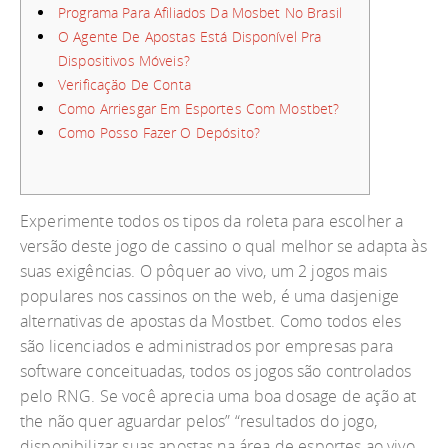
Programa Para Afiliados Da Mosbet No Brasil
O Agente De Apostas Está Disponível Pra
Dispositivos Móveis?
Verificação De Conta
Como Arriesgar Em Esportes Com Mostbet?
Como Posso Fazer O Depósito?
Experimente todos os tipos da roleta para escolher a
versão deste jogo de cassino o qual melhor se adapta às
suas exigências. O pôquer ao vivo, um 2 jogos mais
populares nos cassinos on the web, é uma dasjenige
alternativas de apostas da Mostbet. Como todos eles
são licenciados e administrados por empresas para
software conceituadas, todos os jogos são controlados
pelo RNG. Se você aprecia uma boa dosage de ação at
the não quer aguardar pelos” “resultados do jogo,
disponibilizar suas apostas na área de esportes ao vivo