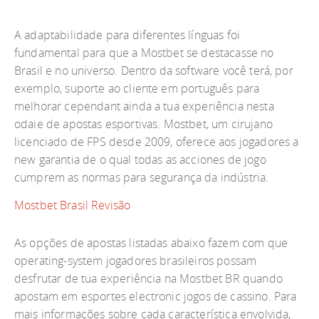
A adaptabilidade para diferentes línguas foi
fundamental para que a Mostbet se destacasse no
Brasil e no universo. Dentro da software você terá, por
exemplo, suporte ao cliente em português para
melhorar cependant ainda a tua experiência nesta
odaie de apostas esportivas. Mostbet, um cirujano
licenciado de FPS desde 2009, oferece aos jogadores a
new garantia de o qual todas as acciones de jogo
cumprem as normas para segurança da indústria.
Mostbet Brasil Revisão
As opções de apostas listadas abaixo fazem com que
operating-system jogadores brasileiros possam
desfrutar de tua experiência na Mostbet BR quando
apostam em esportes electronic jogos de cassino. Para
mais informações sobre cada característica envolvida,