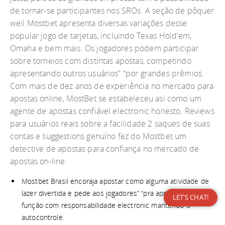
de tornar-se participantes nos SROs. A seção de pôquer
weil Mostbet apresenta diversas variações desse
popular jogo de tarjetas, incluindo Texas Hold’em,
Omaha e bem mais. Os jogadores podem participar
sobre torneios com distintas apostas, competindo
apresentando outros usuários” “por grandes prêmios.
Com mais de dez anos de experiência no mercado para
apostas online, MostBet se estabeleceu asi como um
agente de apostas confiável electronic honesto. Reviews
para usuários reais sobre a facilidade 2 saques de suas
contas e suggestions genuíno fez do Mostbet um
detective de apostas para confiança no mercado de
apostas on-line.
Mostbet Brasil encoraja apostar como alguma atividade de
lazer divertida e pede aos jogadores” “pra aproveitarem a
LET'S CHAT!
função com responsabilidade electronic mantendo o
autocontrole.