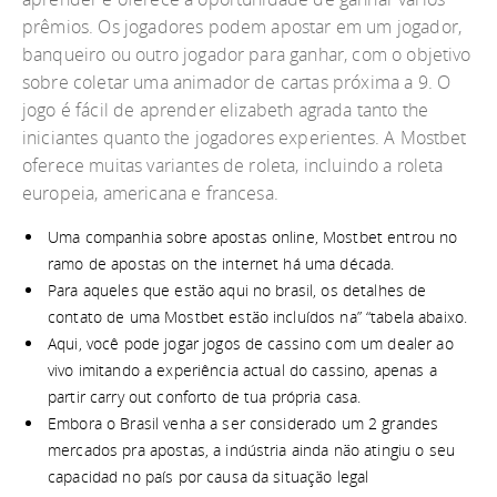
prêmios. Os jogadores podem apostar em um jogador,
banqueiro ou outro jogador para ganhar, com o objetivo
sobre coletar uma animador de cartas próxima a 9. O
jogo é fácil de aprender elizabeth agrada tanto the
iniciantes quanto the jogadores experientes. A Mostbet
oferece muitas variantes de roleta, incluindo a roleta
europeia, americana e francesa.
Uma companhia sobre apostas online, Mostbet entrou no
ramo de apostas on the internet há uma década.
Para aqueles que estão aqui no brasil, os detalhes de
contato de uma Mostbet estão incluídos na” “tabela abaixo.
Aqui, você pode jogar jogos de cassino com um dealer ao
vivo imitando a experiência actual do cassino, apenas a
partir carry out conforto de tua própria casa.
Embora o Brasil venha a ser considerado um 2 grandes
mercados pra apostas, a indústria ainda não atingiu o seu
capacidad no país por causa da situação legal