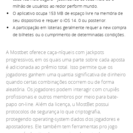
milhão de usuários ao redor perform mundo.
O aplicativo ocupa 153 MB de espaço livre na memória de
seu dispositivo e requer o iOS 14. 0 ou posterior.
A participação em loterias geralmente requer a new compra
de bilhetes ou o cumprimento de determinadas condições.
A Mostbet oferece caça-níqueis com jackpots
progressivos, em os quais uma parte sobre cada aposta
é adicionada ao prêmio total. Isso permite que os
jogadores ganhem uma quantia significativa de dinheiro
quando certas combinações ocorrem ou de forma
aleatória. Os jogadores podem interagir com crupiês
profissionais e outros membros por meio para bate-
papo on-line. Além da licença, u MostBet possui
protocolos de segurança lo que criptografia,
protegendo operating-system dados dos jogadores e
apostadores. Ele também tem ferramentas pro jogo