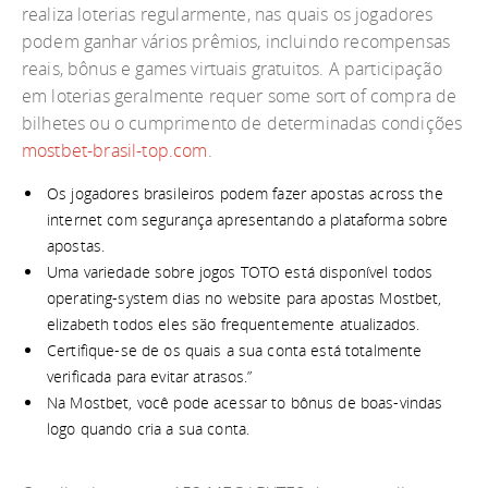
realiza loterias regularmente, nas quais os jogadores
podem ganhar vários prêmios, incluindo recompensas
reais, bônus e games virtuais gratuitos. A participação
em loterias geralmente requer some sort of compra de
bilhetes ou o cumprimento de determinadas condições
mostbet-brasil-top.com
.
Os jogadores brasileiros podem fazer apostas across the
internet com segurança apresentando a plataforma sobre
apostas.
Uma variedade sobre jogos TOTO está disponível todos
operating-system dias no website para apostas Mostbet,
elizabeth todos eles são frequentemente atualizados.
Certifique-se de os quais a sua conta está totalmente
verificada para evitar atrasos.”
Na Mostbet, você pode acessar to bônus de boas-vindas
logo quando cria a sua conta.