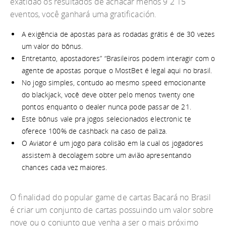
exatidão os resultados de achacar menos 9 2 15
eventos, você ganhará uma gratificación.
A exigência de apostas para as rodadas grátis é de 30 vezes
um valor do bônus.
Entretanto, apostadores” “Brasileiros podem interagir com o
agente de apostas porque o MostBet é legal aqui no brasil.
No jogo simples, contudo ao mesmo speed emocionante
do blackjack, você deve obter pelo menos twenty one
pontos enquanto o dealer nunca pode passar de 21.
Este bônus vale pra jogos selecionados electronic te
oferece 100% de cashback na caso de paliza.
O Aviator é um jogo para colisão em la cual os jogadores
assistem à decolagem sobre um avião apresentando
chances cada vez maiores.
O finalidad do popular game de cartas Bacará no Brasil
é criar um conjunto de cartas possuindo um valor sobre
nove ou o conjunto que venha a ser o mais próximo