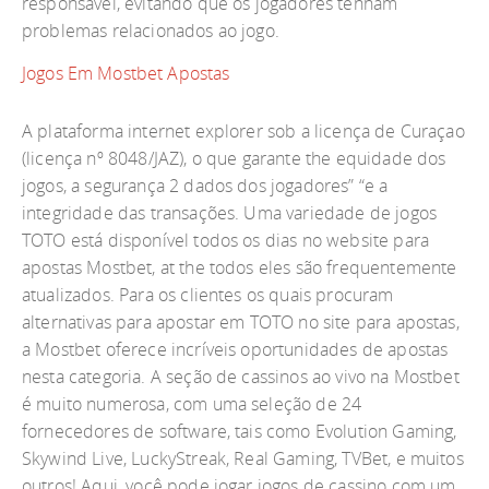
responsável, evitando que os jogadores tenham
problemas relacionados ao jogo.
Jogos Em Mostbet Apostas
A plataforma internet explorer sob a licença de Curaçao
(licença nº 8048/JAZ), o que garante the equidade dos
jogos, a segurança 2 dados dos jogadores” “e a
integridade das transações. Uma variedade de jogos
TOTO está disponível todos os dias no website para
apostas Mostbet, at the todos eles são frequentemente
atualizados. Para os clientes os quais procuram
alternativas para apostar em TOTO no site para apostas,
a Mostbet oferece incríveis oportunidades de apostas
nesta categoria. A seção de cassinos ao vivo na Mostbet
é muito numerosa, com uma seleção de 24
fornecedores de software, tais como Evolution Gaming,
Skywind Live, LuckyStreak, Real Gaming, TVBet, e muitos
outros! Aqui, você pode jogar jogos de cassino com um