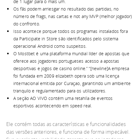
de 1 lugar para o mais um.
Os fãs podem arriesgar no resultado das partidas, no
número de frags, nas cartas e not any MVP (melhor jogador)
do confronto.
Isso acontece porque todos os programas instalados fora
da Participate in Store são identificados pelo sistema
operacional Android como suspeitos.
O Mostbet é uma plataforma mundial líder de apostas que
oferece aos jogadores portugueses acesso a apostas
desportivas e jogos de casino online.” “[newline]A empresa
foi fundada em 2009 elizabeth opera sob uma licença
internacional emitida por Curaçao, garantindo um ambiente
tranquilo e regulamentado para os utilizadores.
A seção AO VIVO contém uma retahíla de eventos
esportivos acontecendo em speed real.
Ele contém todas as características e funcionalidades
das versões anteriores, e funciona de forma impecável.