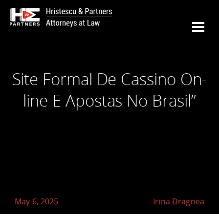
Site Formal De Cassino On-
line E Apostas No Brasil”
May 6, 2025
Irina Dragnea