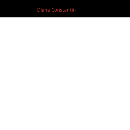
Diana Constantin