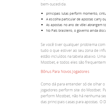
bem-sucedida.
principais lutas perform momento, cint
A escolha particular de apostas carry o
As apostas no ano de vôlei abrangem to
No País brasileiro, o governo ainda dis
Se você tiver qualquer problema com t
tudo o que estiver ao seu zona de inf
estão incluídos na tabela abaixo. Uma
Mostbet, e todos eles são frequentem
Bônus Para Novos Jogadores
Como dá para entender só de olhar o 
jogadores perform site do Mostbet. Pa
perform Mostbet, não há nenhuma seçã
das principais casas para apostas. O 