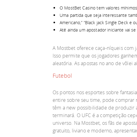
O MostBet Casino tem valores mínimos
Uma partida que seja interessante tam
Americano,” “Black jack Single Deck e o
Até ainda um apostador iniciante vai s
A Mostbet oferece caça-níqueis com j
Isso permite que os jogadores ganhem
aleatória. As apostas no ano de vôlei 
Futebol
Os pontos nos esportes sobre fantasia
entire sobre seu time, pode comprar n
têm a new possibilidade de produzir a
terminará. O UFC é a competição cepe
universo. Na Mostbet, os fãs de apos
gratuito, liviano e moderno, apresen