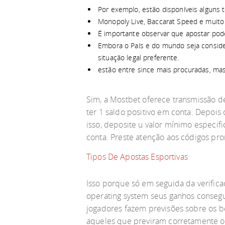
Por exemplo, estão disponíveis alguns 
Monopoly Live, Baccarat Speed e muito
É importante observar que apostar pod
Embora o País e do mundo seja consider
situação legal preferente.
estão entre since mais procuradas, m
Sim, a Mostbet oferece transmissão de
ter 1 saldo positivo em conta. Depois
isso, deposite u valor mínimo espec
conta. Preste atenção aos códigos pr
Tipos De Apostas Esportivas
Isso porque só em seguida da verifica
operating system seus ganhos consegu
jogadores fazem previsões sobre os be
aqueles que previram corretamente os