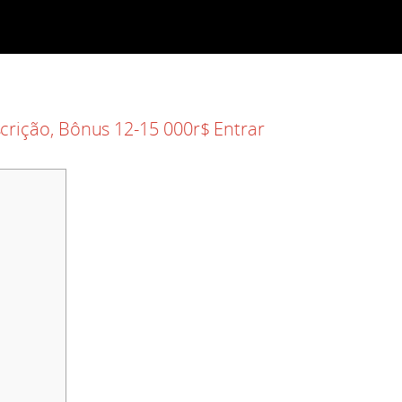
nscrição, Bônus 12-15 000r$ Entrar