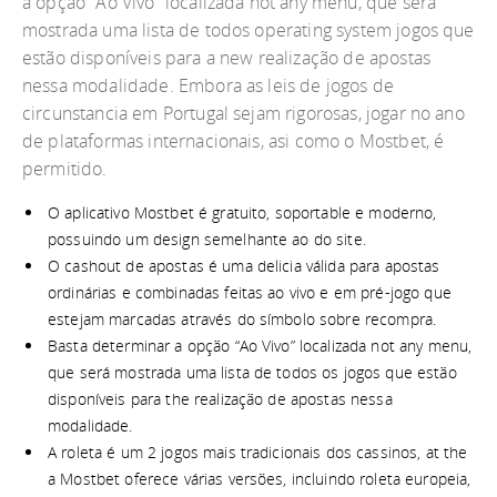
a opção “Ao Vivo” localizada not any menu, que será
mostrada uma lista de todos operating system jogos que
estão disponíveis para a new realização de apostas
nessa modalidade. Embora as leis de jogos de
circunstancia em Portugal sejam rigorosas, jogar no ano
de plataformas internacionais, asi como o Mostbet, é
permitido.
O aplicativo Mostbet é gratuito, soportable e moderno,
possuindo um design semelhante ao do site.
O cashout de apostas é uma delicia válida para apostas
ordinárias e combinadas feitas ao vivo e em pré-jogo que
estejam marcadas através do símbolo sobre recompra.
Basta determinar a opção “Ao Vivo” localizada not any menu,
que será mostrada uma lista de todos os jogos que estão
disponíveis para the realização de apostas nessa
modalidade.
A roleta é um 2 jogos mais tradicionais dos cassinos, at the
a Mostbet oferece várias versões, incluindo roleta europeia,