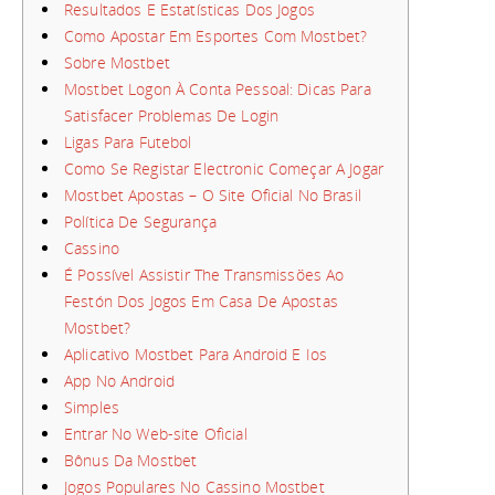
Resultados E Estatísticas Dos Jogos
Como Apostar Em Esportes Com Mostbet?
Sobre Mostbet
Mostbet Logon À Conta Pessoal: Dicas Para
Satisfacer Problemas De Login
Ligas Para Futebol
Como Se Registar Electronic Começar A Jogar
Mostbet Apostas – O Site Oficial No Brasil
Política De Segurança
Cassino
É Possível Assistir The Transmissões Ao
Festón Dos Jogos Em Casa De Apostas
Mostbet?
Aplicativo Mostbet Para Android E Ios
App No Android
Simples
Entrar No Web-site Oficial
Bônus Da Mostbet
Jogos Populares No Cassino Mostbet