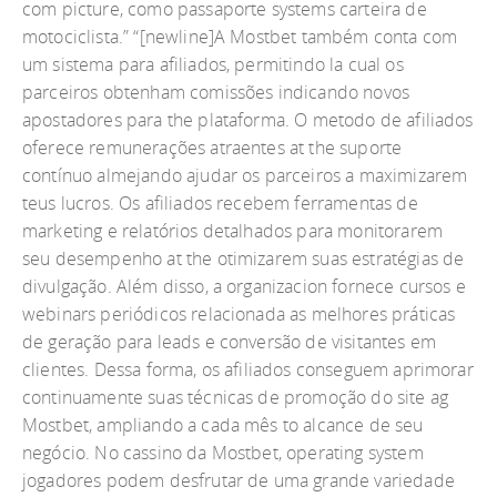
com picture, como passaporte systems carteira de
motociclista.” “[newline]A Mostbet também conta com
um sistema para afiliados, permitindo la cual os
parceiros obtenham comissões indicando novos
apostadores para the plataforma. O metodo de afiliados
oferece remunerações atraentes at the suporte
contínuo almejando ajudar os parceiros a maximizarem
teus lucros. Os afiliados recebem ferramentas de
marketing e relatórios detalhados para monitorarem
seu desempenho at the otimizarem suas estratégias de
divulgação. Além disso, a organizacion fornece cursos e
webinars periódicos relacionada as melhores práticas
de geração para leads e conversão de visitantes em
clientes. Dessa forma, os afiliados conseguem aprimorar
continuamente suas técnicas de promoção do site ag
Mostbet, ampliando a cada mês to alcance de seu
negócio. No cassino da Mostbet, operating system
jogadores podem desfrutar de uma grande variedade