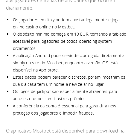
aos jogadores centenas de atividades que ocorrem
diariamente.
Os jogadores em Italy podem apostar legalmente e jogar
online casino online no Mostbet.
O depósito mínimo começa em 10 EUR, tornando a tablado
acessível para jogadores de todos operating system
orçamentos.
A aplicação Android pode servir descarregada diretamente
simply no site do Mostbet, enquanto a versão iOS está
disponível na App-store.
Estes dados podem parecer discretos, porém, mostram os
quais a casa tem um nome a new zelar no lugar.
Os jogos de jackpot são especialmente atraentes para
aqueles que buscam illustres prêmios.
A conferência da conta é essential para garantir a new
proteção dos jogadores e impedir fraudes.
O aplicativo Mostbet está disponível para download na