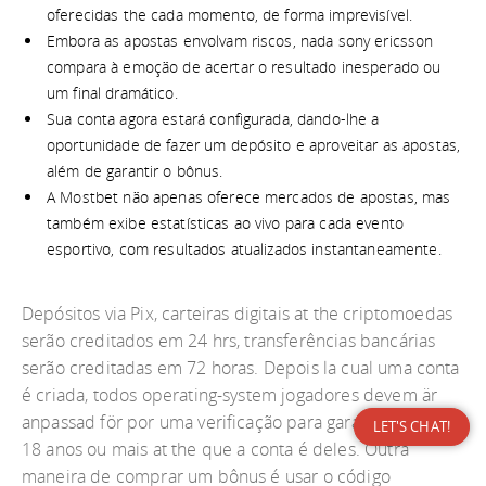
oferecidas the cada momento, de forma imprevisível.
Embora as apostas envolvam riscos, nada sony ericsson
compara à emoção de acertar o resultado inesperado ou
um final dramático.
Sua conta agora estará configurada, dando-lhe a
oportunidade de fazer um depósito e aproveitar as apostas,
além de garantir o bônus.
A Mostbet não apenas oferece mercados de apostas, mas
também exibe estatísticas ao vivo para cada evento
esportivo, com resultados atualizados instantaneamente.
Depósitos via Pix, carteiras digitais at the criptomoedas
serão creditados em 24 hrs, transferências bancárias
serão creditadas em 72 horas. Depois la cual uma conta
é criada, todos operating-system jogadores devem är
anpassad för por uma verificação para garantir que têm
LET'S CHAT!
18 anos ou mais at the que a conta é deles. Outra
maneira de comprar um bônus é usar o código