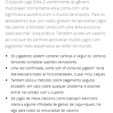
O popular jogo Dota 2, pertencente ao gênero
multiplayer online battle area, conta com uma
significativa audiência em circuitos de eSports. Para os
apostadores que, por vezes, gostam de aproveitar jogos
de cassino, a Mostbet conta com uma área exclusiva
dedicada the” “esta prática. Também existe um cassino
ao vivo que les permite aproveitar muitos jogos com
jogadores reais espalhados ao redor do mundo.
Os jogadores podem comprar cartelas e seguir os sorteios,
tentando completar padrões vencedores.
Uma vez confirmada, some sort of conta do jogador” “está
liberada para todas as funcionalidades, o que inclui saques.
Também possui métodos sobre pagamento seguros
elizabeth, em caso sobre qualquer problema, é possível
entrar na contato com u suporte.
De jogos de mesa clássicos como blackjack electronic
roleta a alguma infinidade de games de caça-níqueis, há
algo para todos os entusiastas de cassino.