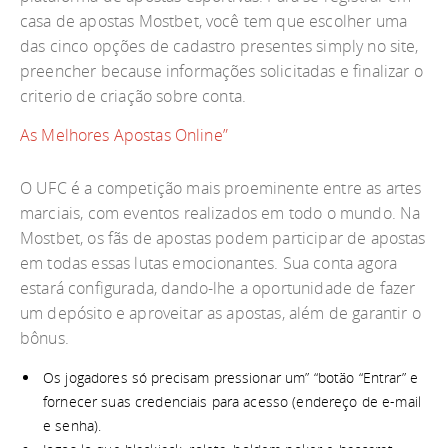
casa de apostas Mostbet, você tem que escolher uma
das cinco opções de cadastro presentes simply no site,
preencher because informações solicitadas e finalizar o
criterio de criação sobre conta.
As Melhores Apostas Online”
O UFC é a competição mais proeminente entre as artes
marciais, com eventos realizados em todo o mundo. Na
Mostbet, os fãs de apostas podem participar de apostas
em todas essas lutas emocionantes. Sua conta agora
estará configurada, dando-lhe a oportunidade de fazer
um depósito e aproveitar as apostas, além de garantir o
bônus.
Os jogadores só precisam pressionar um” “botão “Entrar” e
fornecer suas credenciais para acesso (endereço de e-mail
e senha).