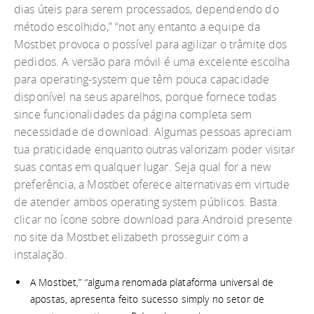
dias úteis para serem processados, dependendo do
método escolhido,” “not any entanto a equipe da
Mostbet provoca o possível para agilizar o trâmite dos
pedidos. A versão para móvil é uma excelente escolha
para operating-system que têm pouca capacidade
disponível na seus aparelhos, porque fornece todas
since funcionalidades da página completa sem
necessidade de download. Algumas pessoas apreciam
tua praticidade enquanto outras valorizam poder visitar
suas contas em qualquer lugar. Seja qual for a new
preferência, a Mostbet oferece alternativas em virtude
de atender ambos operating system públicos. Basta
clicar no ícone sobre download para Android presente
no site da Mostbet elizabeth prosseguir com a
instalação.
A Mostbet,” “alguma renomada plataforma universal de
apostas, apresenta feito sucesso simply no setor de