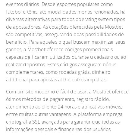
eventos diários. Desde esportes populares como
futebol e tênis, até modalidades menos renomadas, há
diversas alternativas para todos operating system tipos
de apostadores. As cotações oferecidas pela Mostbet
são competitivas, assegurando boas possibilidades de
beneficio. Para aqueles o qual buscam maximizar seus
ganhos, a Mostbet oferece códigos promocionais
capazes de ficarem utilizados durante u cadastro ou ao
realizar depósitos. Estes códigos asseguram bônus
complementares, como rodadas grátis, dinheiro
additional para apostas at the outros impulsos.
Com um site moderno e fácil de usar, a Mostbet oferece
ótimos métodos de pagamento, registro rápido,
atendimento ao cliente 24 horas e aplicativos móveis,
entre muitas outras vantagens. A plataforma emprega
criptografia SSL avançada para garantir que todas as
informações pessoais e financeiras dos usuários