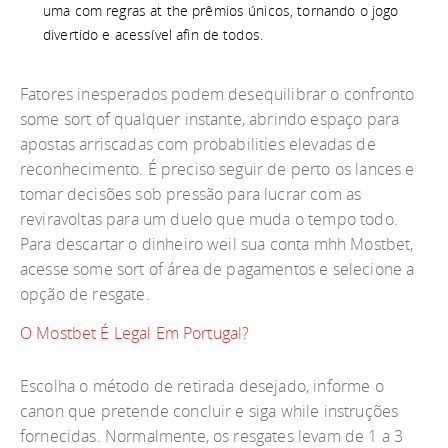
uma com regras at the prêmios únicos, tornando o jogo
divertido e acessível afin de todos.
Fatores inesperados podem desequilibrar o confronto
some sort of qualquer instante, abrindo espaço para
apostas arriscadas com probabilities elevadas de
reconhecimento. É preciso seguir de perto os lances e
tomar decisões sob pressão para lucrar com as
reviravoltas para um duelo que muda o tempo todo.
Para descartar o dinheiro weil sua conta mhh Mostbet,
acesse some sort of área de pagamentos e selecione a
opção de resgate.
O Mostbet É Legal Em Portugal?
Escolha o método de retirada desejado, informe o
canon que pretende concluir e siga while instruções
fornecidas. Normalmente, os resgates levam de 1 a 3