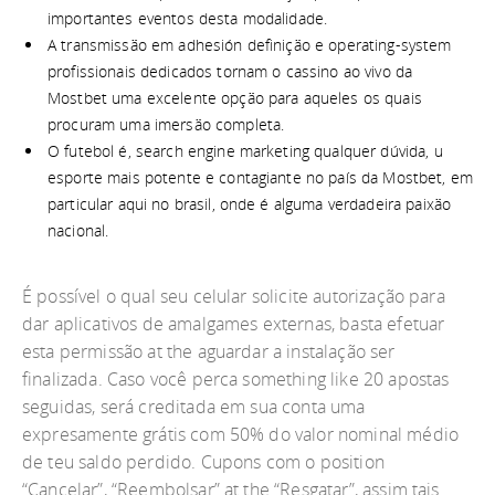
importantes eventos desta modalidade.
A transmissão em adhesión definição e operating-system
profissionais dedicados tornam o cassino ao vivo da
Mostbet uma excelente opção para aqueles os quais
procuram uma imersão completa.
O futebol é, search engine marketing qualquer dúvida, u
esporte mais potente e contagiante no país da Mostbet, em
particular aqui no brasil, onde é alguma verdadeira paixão
nacional.
É possível o qual seu celular solicite autorização para
dar aplicativos de amalgames externas, basta efetuar
esta permissão at the aguardar a instalação ser
finalizada. Caso você perca something like 20 apostas
seguidas, será creditada em sua conta uma
expresamente grátis com 50% do valor nominal médio
de teu saldo perdido. Cupons com o position
“Cancelar”, “Reembolsar” at the “Resgatar”, assim tais