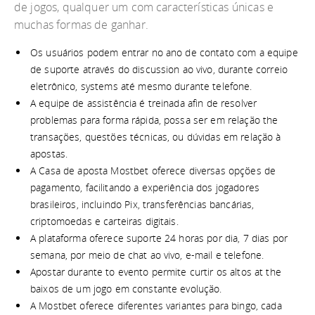
de jogos, qualquer um com características únicas e
muchas formas de ganhar.
Os usuários podem entrar no ano de contato com a equipe
de suporte através do discussion ao vivo, durante correio
eletrônico, systems até mesmo durante telefone.
A equipe de assistência é treinada afin de resolver
problemas para forma rápida, possa ser em relação the
transações, questões técnicas, ou dúvidas em relação à
apostas.
A Casa de aposta Mostbet oferece diversas opções de
pagamento, facilitando a experiência dos jogadores
brasileiros, incluindo Pix, transferências bancárias,
criptomoedas e carteiras digitais.
A plataforma oferece suporte 24 horas por dia, 7 dias por
semana, por meio de chat ao vivo, e-mail e telefone.
Apostar durante to evento permite curtir os altos at the
baixos de um jogo em constante evolução.
A Mostbet oferece diferentes variantes para bingo, cada