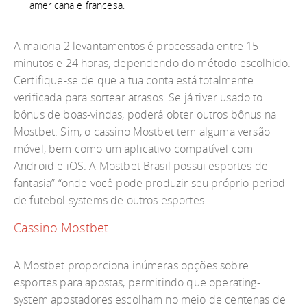
americana e francesa.
A maioria 2 levantamentos é processada entre 15
minutos e 24 horas, dependendo do método escolhido.
Certifique-se de que a tua conta está totalmente
verificada para sortear atrasos. Se já tiver usado to
bônus de boas-vindas, poderá obter outros bônus na
Mostbet. Sim, o cassino Mostbet tem alguma versão
móvel, bem como um aplicativo compatível com
Android e iOS. A Mostbet Brasil possui esportes de
fantasia” “onde você pode produzir seu próprio period
de futebol systems de outros esportes.
Cassino Mostbet
A Mostbet proporciona inúmeras opções sobre
esportes para apostas, permitindo que operating-
system apostadores escolham no meio de centenas de