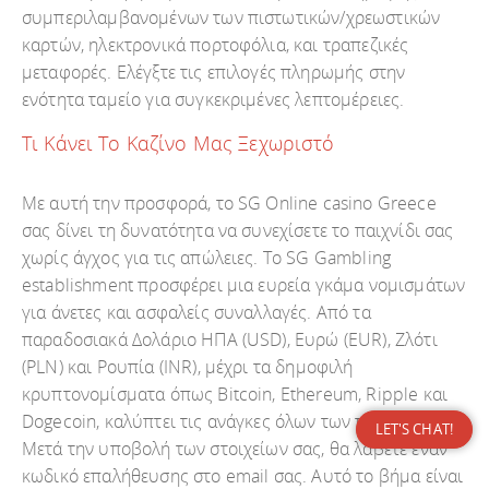
συμπεριλαμβανομένων των πιστωτικών/χρεωστικών
καρτών, ηλεκτρονικά πορτοφόλια, και τραπεζικές
μεταφορές. Ελέγξτε τις επιλογές πληρωμής στην
ενότητα ταμείο για συγκεκριμένες λεπτομέρειες.
Τι Κάνει Το Καζίνο Μας Ξεχωριστό
Με αυτή την προσφορά, το SG Online casino Greece
σας δίνει τη δυνατότητα να συνεχίσετε το παιχνίδι σας
χωρίς άγχος για τις απώλειες. Το SG Gambling
establishment προσφέρει μια ευρεία γκάμα νομισμάτων
για άνετες και ασφαλείς συναλλαγές. Από τα
παραδοσιακά Δολάριο ΗΠΑ (USD), Ευρώ (EUR), Ζλότι
(PLN) και Ρουπία (INR), μέχρι τα δημοφιλή
κρυπτονομίσματα όπως Bitcoin, Ethereum, Ripple και
Dogecoin, καλύπτει τις ανάγκες όλων των παικτών.
LET'S CHAT!
Μετά την υποβολή των στοιχείων σας, θα λάβετε έναν
κωδικό επαλήθευσης στο email σας. Αυτό το βήμα είναι