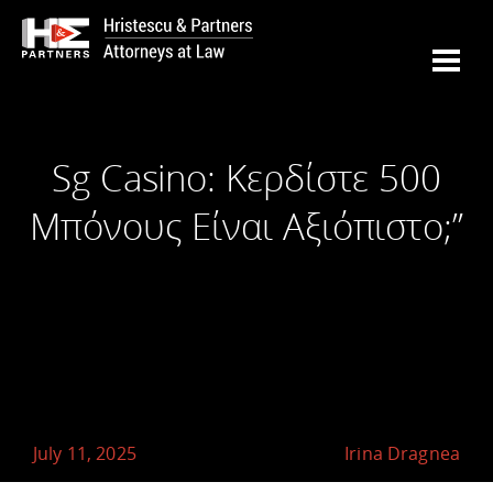
Sg Casino: Κερδίστε 500
Μπόνους Είναι Αξιόπιστο;”
July 11, 2025
Irina Dragnea