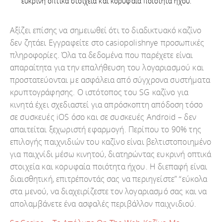
ευκρινή οπτικά στοιχεία και κορυφαία ποιότητα ήχου.
Αξίζει επίσης να σημειωθεί ότι το διαδικτυακό καζίνο
δεν ζητάει Εγγραφείτε στο casiopolishnye προσωπικές
πληροφορίες. Όλα τα δεδομένα που παρέχετε είναι
απαραίτητα για την επαλήθευση του λογαριασμού και
προστατεύονται με ασφάλεια από σύγχρονα συστήματα
κρυπτογράφησης. Ο ιστότοπος του SG καζίνο για
κινητά έχει σχεδιαστεί για απρόσκοπτη απόδοση τόσο
σε συσκευές iOS όσο και σε συσκευές Android – δεν
απαιτείται ξεχωριστή εφαρμογή. Περίπου το 90% της
επιλογής παιχνιδιών του καζίνο είναι βελτιστοποιημένο
για παιχνίδι μέσω κινητού, διατηρώντας ευκρινή οπτικά
στοιχεία και κορυφαία ποιότητα ήχου. Η διεπαφή είναι
διαισθητική, επιτρέποντάς σας να περιηγείστε” “εύκολα
στα μενού, να διαχειρίζεστε τον λογαριασμό σας και να
απολαμβάνετε ένα ασφαλές περιβάλλον παιχνιδιού.