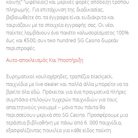
κοινής” “ωφέλειας) και μερικές φορές απόδειξη τρόπου
πληρωμής. Για επιτάχυνση της διαδικασίας,
βεβαιωθείτε ότι τα έγγραφα είναι ευδιάκριτα και
ταιριάζουν με τα στοιχεία εγγραφής σας. Οι νέοι
παίκτες λαμβάνουν ένα πακέτο καλωσορίσματος 100%
έως και €500, συν two hundred SG Casino δωρεάν
περιστροφές.
Αυτο-αποκλεισμός Και Υποστήριξη
Ευρηματικοί κουλοχέρηδες, τραπέζια blackjack,
παιχνίδια με live dealer και πολλά άλλα μπορείτε να τα
βρείτε όλα εδώ. Πρόκειται για ένα πραγματικά πλήρες
συμπόσιο επιλογών τυχερών παιχνιδιών για τους
απαιτητικούς γκουρμέ – μόνο που πάντα θα
περισσεύουν μερικά στο SG Casino. Προσφέρουμε μια
τεράστια βιβλιοθήκη με πάνω από 6. 000 παιχνίδια,
εξασφαλίζοντας ποικιλία για κάθε είδος παίκτη.