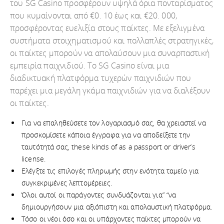
του SG Casino προσφέρουν υψηλά όρια πονταρίσματος
που κυμαίνονται από €0. 10 έως και €20. 000,
προσφέροντας ευελιξία στους παίκτες. Με εξελιγμένα
συστήματα στοιχηματισμού και πολλαπλές στρατηγικές,
οι παίκτες μπορούν να απολαύσουν μια συναρπαστική
εμπειρία παιχνιδιού. Το SG Casino είναι μια
διαδικτυακή πλατφόρμα τυχερών παιχνιδιών που
παρέχει μια μεγάλη γκάμα παιχνιδιών για να διαλέξουν
οι παίκτες.
Για να επαληθεύσετε τον λογαριασμό σας, θα χρειαστεί να
προσκομίσετε κάποια έγγραφα για να αποδείξετε την
ταυτότητά σας, these kinds of as a passport or driver’s
license.
Ελέγξτε τις επιλογές πληρωμής στην ενότητα ταμείο για
συγκεκριμένες λεπτομέρειες.
Όλοι αυτοί οι παράγοντες συνδυάζονται για” “να
δημιουργήσουν μια αξιόπιστη και απολαυστική πλατφόρμα.
Τόσο οι νέοι όσο και οι υπάρχοντες παίκτες μπορούν να