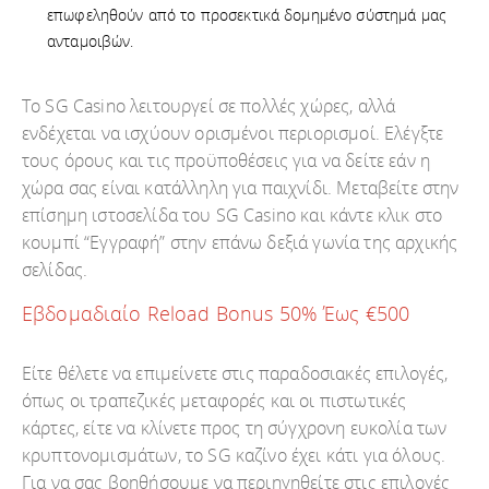
επωφεληθούν από το προσεκτικά δομημένο σύστημά μας
ανταμοιβών.
Το SG Casino λειτουργεί σε πολλές χώρες, αλλά
ενδέχεται να ισχύουν ορισμένοι περιορισμοί. Ελέγξτε
τους όρους και τις προϋποθέσεις για να δείτε εάν η
χώρα σας είναι κατάλληλη για παιχνίδι. Μεταβείτε στην
επίσημη ιστοσελίδα του SG Casino και κάντε κλικ στο
κουμπί “Εγγραφή” στην επάνω δεξιά γωνία της αρχικής
σελίδας.
Εβδομαδιαίο Reload Bonus 50% Έως €500
Είτε θέλετε να επιμείνετε στις παραδοσιακές επιλογές,
όπως οι τραπεζικές μεταφορές και οι πιστωτικές
κάρτες, είτε να κλίνετε προς τη σύγχρονη ευκολία των
κρυπτονομισμάτων, το SG καζίνο έχει κάτι για όλους.
Για να σας βοηθήσουμε να περιηγηθείτε στις επιλογές