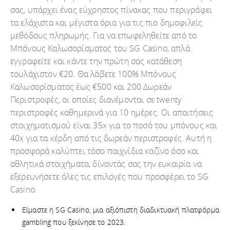
σας, υπάρχει ένας εύχρηστος πίνακας που περιγράφει
τα ελάχιστα και μέγιστα όρια για τις πιο δημοφιλείς
μεθόδους πληρωμής. Για να επωφεληθείτε από το
Μπόνους Καλωσορίσματος του SG Casino, απλά
εγγραφείτε και κάντε την πρώτη σας κατάθεση
τουλάχιστον €20. Θα λάβετε 100% Μπόνους
Καλωσορίσματος έως €500 και 200 Δωρεάν
Περιστροφές, οι οποίες διανέμονται σε twenty
περιστροφές καθημερινά για 10 ημέρες. Οι απαιτήσεις
στοιχηματισμού είναι 35x για το ποσό του μπόνους και
40x για τα κέρδη από τις δωρεάν περιστροφές. Αυτή η
προσφορά καλύπτει τόσο παιχνίδια καζίνο όσο και
αθλητικά στοιχήματα, δίνοντάς σας την ευκαιρία να
εξερευνήσετε όλες τις επιλογές που προσφέρει το SG
Casino.
Είμαστε η SG Casino, μια αξιόπιστη διαδικτυακή πλατφόρμα
gambling που ξεκίνησε το 2023.