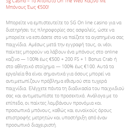
Sg Casino – Το Απόλυτο On The Web Καζίνο Με
Μπόνους Έως €500!
Μπορείτε να εμπιστευτείτε το SG On line casino για να
διατηρήσει τις πληροφορίες σας ασφαλείς, ώστε να
μπορείτε να εστιάσετε στο να παίζετε τα αγαπημένα σας
παιχνίδια. Αμέσως μετά την εγγραφή τους, οι νέοι
παίκτες μπορούν να λάβουν ένα μπόνους στο online
καζίνο — 100% έως €500 + 200 FS + 1 Bonus Crab ή
στο αθλητικό στοίχημα — 100% έως €100. Αυτά τα
εργαλεία θα είναι σημαντικά για όσους μπορεί να
αντιμετωπίζουν πρόβλημα εθισμού στα τυχερά
παιχνίδια. Ελέγχετε πάντα τη διαδικασία του παιχνιδιού
σας και αντιμετωπίστε το προσεκτικά. Ανάλογα με το
επίπεδο, οι παίκτες λαμβάνουν προνόμια και
προσωπικά μπόνους, καθώς και ευνοϊκούς όρους
επιστροφής μετρητών και υποστήριξη από έναν
προσωπικό διαχειριστή.