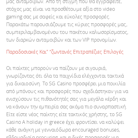
μας ανταμοιβών. Από τη στιγμή που θα εγγραφείτε,
στόχος μας είναι να προσθέτουμε αξία στο video
gaming σας με σαφείς και εύκολες προσφορές.
Παρακάτω παρουσιάζουμε τις κύριες προσφορές μας,
συμπεριλαμβανομένου του πακέτου καλωσορίσματος,
των διαρκών ανταμοιβών και των VIP προνομίων.
Παραδοσιακές Και” “ζωντανές Επιτραπέζιες Επιλογές
Οι παίκτες μπορούν να παίζουν με σιγουριά,
γνωρίζοντας ότι όλα τα παιχνίδια ελέγχονται τακτικά
για δικαιοσύνη. Το SG Casino προσφέρει μια ποικιλία
από μπόνους και προσφορές που σχεδιάστηκαν για να
ενισχύσουν τις πιθανότητές σας για μεγάλα κέρδη και
να κάνουν την εμπειρία σας ακόμα πιο συναρπαστική.
Είτε είστε νέος παίκτης είτε τακτικός χρήστης, το SG
Casino A holiday in greece έχει φροντίσει να καλύψει
κάθε ανάγκη με γενναιόδωρα encouraged bonuses,
εβδομαδιαία procuring, και ειδικές προσφορές για