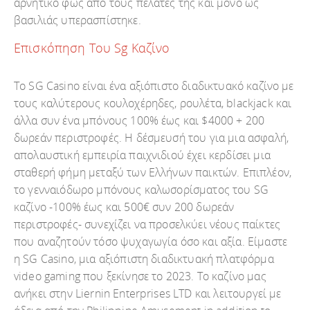
αρνητικό φως από τους πελάτες της και μόνο ως
βασιλιάς υπερασπίστηκε.
Επισκόπηση Του Sg Καζίνο
Το SG Casino είναι ένα αξιόπιστο διαδικτυακό καζίνο με
τους καλύτερους κουλοχέρηδες, ρουλέτα, blackjack και
άλλα συν ένα μπόνους 100% έως και $4000 + 200
δωρεάν περιστροφές. Η δέσμευσή του για μια ασφαλή,
απολαυστική εμπειρία παιχνιδιού έχει κερδίσει μια
σταθερή φήμη μεταξύ των Ελλήνων παικτών. Επιπλέον,
το γενναιόδωρο μπόνους καλωσορίσματος του SG
καζίνο -100% έως και 500€ συν 200 δωρεάν
περιστροφές- συνεχίζει να προσελκύει νέους παίκτες
που αναζητούν τόσο ψυχαγωγία όσο και αξία. Είμαστε
η SG Casino, μια αξιόπιστη διαδικτυακή πλατφόρμα
video gaming που ξεκίνησε το 2023. Το καζίνο μας
ανήκει στην Liernin Enterprises LTD και λειτουργεί με