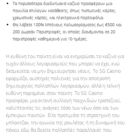
Τα περισσότερα διαδικτυακά καζίνο προσφέρουν μια
ποικιλία επιλογών κατάθεσης, όπως πιστωτικές κάρτες,
χρεωστικές κάρτες, και ηλεκτρονικά πορτοφόλια.
Θα λάβετε 100% Μπόνους Καλωσορίσματος έως €500 και
200 Δωρεάν Περιστροφές, οι οποίες διανέμονται σε 20
περιστροφές καθημερινά για 10 ημέρες.
Η ευθύνη του παίκτη είναι να ενημερώσει το καζίνο για
τυχόν άλλους λογαριασμούς που μπορεί να έχει, ενώ
δεσμεύεται να μην δημιουργήσει νέους. Το SG Casino
εφαρμόζει αυστηρές πολιτικές για την αποτροπή
δημιουργίας πολλαπλών λογαριασμών, αλλά η τελική
ευθύνη παραμένει στον παίκτη. Το SG Casino
προσφέρει μια εκτενή συλλογή παιχνιδιών τραπεζιού,
καλύπτοντας τις ανάγκες τόσο των νέων όσο και των
έμπειρων παικτών. Είτε προτιμάτε τη στρατηγική του
μπλακτζακ, την αγωνία της ρουλέτας ή τη δυναμική του
πόκερ, εδώ θα βρείτε πολλαπλές παραλλαγές που