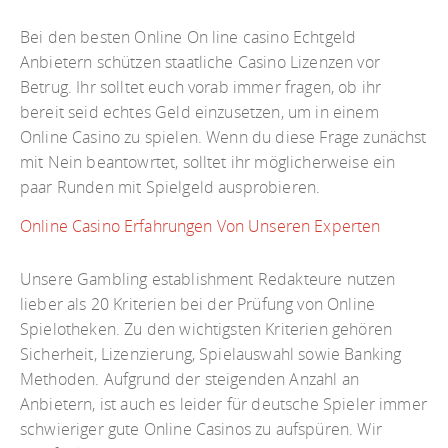
Bei den besten Online On line casino Echtgeld
Anbietern schützen staatliche Casino Lizenzen vor
Betrug. Ihr solltet euch vorab immer fragen, ob ihr
bereit seid echtes Geld einzusetzen, um in einem
Online Casino zu spielen. Wenn du diese Frage zunächst
mit Nein beantowrtet, solltet ihr möglicherweise ein
paar Runden mit Spielgeld ausprobieren.
Online Casino Erfahrungen Von Unseren Experten
Unsere Gambling establishment Redakteure nutzen
lieber als 20 Kriterien bei der Prüfung von Online
Spielotheken. Zu den wichtigsten Kriterien gehören
Sicherheit, Lizenzierung, Spielauswahl sowie Banking
Methoden. Aufgrund der steigenden Anzahl an
Anbietern, ist auch es leider für deutsche Spieler immer
schwieriger gute Online Casinos zu aufspüren. Wir