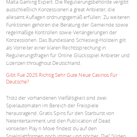
Malta Gaming Expert. Die Regulierungsbehörde vergibt
ausschließlich Konzessionen a great Anbieter, die
allesamt Auflagen ordnungsgemäß erfüllen. Zu weiteren
Funktionen gehören die Beratung der Gemeinde sowie
regelmäßige Kontrollen sowie Verlängerungen der
Konzessionen. Das Bundesland Schleswig-Holstein gilt
als Vorreiter einer klaren Rechtssprechung in
Regulierungsfragen für Online Glücksspiel Anbieter und
Lizenzen throughout Deutschland.
Gibt Fue 2025 Richtig Sehr Gute Neue Casinos Für
Deutsche?
Trotz der vorhandenen Vielfältigkeit sind zwei
Spielautomaten im Bereich der Freispiele
herausragend. Gratis Spins für den Starburst von
Netentertainment und den Publication of Dead
vonseiten Play n Move findest du auf den
Spielplattformen noch immer und nöcher. Die” “Video