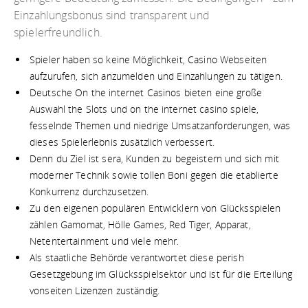
Einzahlungsbonus sind transparent und
spielerfreundlich.
Spieler haben so keine Möglichkeit, Casino Webseiten
aufzurufen, sich anzumelden und Einzahlungen zu tätigen.
Deutsche On the internet Casinos bieten eine große
Auswahl the Slots und on the internet casino spiele,
fesselnde Themen und niedrige Umsatzanforderungen, was
dieses Spielerlebnis zusätzlich verbessert.
Denn du Ziel ist sera, Kunden zu begeistern und sich mit
moderner Technik sowie tollen Boni gegen die etablierte
Konkurrenz durchzusetzen.
Zu den eigenen populären Entwicklern von Glücksspielen
zählen Gamomat, Hölle Games, Red Tiger, Apparat,
Netentertainment und viele mehr.
Als staatliche Behörde verantwortet diese perish
Gesetzgebung im Glücksspielsektor und ist für die Erteilung
vonseiten Lizenzen zuständig.