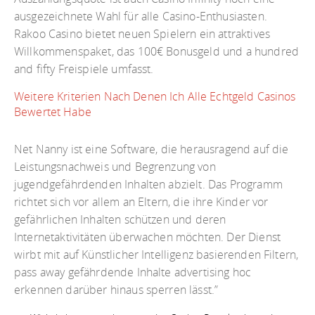
ausgezeichnete Wahl für alle Casino-Enthusiasten.
Rakoo Casino bietet neuen Spielern ein attraktives
Willkommenspaket, das 100€ Bonusgeld und a hundred
and fifty Freispiele umfasst.
Weitere Kriterien Nach Denen Ich Alle Echtgeld Casinos
Bewertet Habe
Net Nanny ist eine Software, die herausragend auf die
Leistungsnachweis und Begrenzung von
jugendgefährdenden Inhalten abzielt. Das Programm
richtet sich vor allem an Eltern, die ihre Kinder vor
gefährlichen Inhalten schützen und deren
Internetaktivitäten überwachen möchten. Der Dienst
wirbt mit auf Künstlicher Intelligenz basierenden Filtern,
pass away gefährdende Inhalte advertising hoc
erkennen darüber hinaus sperren lässt.”