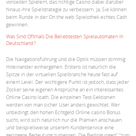
vonseiten Spielern, das richtige Casino dabei darüber
hinaus ihre Spielstrategie zu verbessern. Ja, Sie können
beim Runde in der On the web Spielothek echtes Cash
gewinnen.
Was Sind Oftmals Die Beliebtesten Spielautomaten In
Deutschland?
Die Navigationsführung und die Optik müssen stimmig
miteinander einhergehen. Erstens ist natürlich die
Spitze in der virtuellen Spielbranche heute fast auf
einem Level. Der wichtigere Punkt ist jedoch, dass jeder
Zocker seine eigenen Ansprüche an ein interessantes
Online Casino loath. Die einzelnen Test-Sektionen
werden von man sicher User anders gewichtet. Wer
unbedingt den hohen Echtgeld Online casino Bonus
sucht, wird sich natürlich nur die Prämien anschauen
und beispielsweise unserem Kundenservice eine
geringere Bedeutung zumessen. Die Bedingungen” “zum