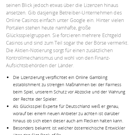
seinen Blick jedoch etwas über die Lizenzen hinaus
ansetzen. Gib dasjenige Betreiber-Unternehmen des
Online Casinos einfach unter Google ein. Hinter vielen
Portalen stehen heute namhafte, große
Glücksspielgruppen. Sie forcieren mehrere Echtgeld
Casinos und sind zum Teil sogar the der Börse vermerkt.
Die Aktien-Notierung sorgt für einen zusätzlichen
Kontrollmechanismus und wohl von den Finanz-
Aufsichtsbehörden der Länder.
Die Lizenzierung verpflichtet ein Online Gambling
establishment zu strengen Maßnahmen bei der Fairness
beim Spiel, unserem Schutz vor Abzocke und der Wahrung
der Rechte der Spieler.
Als Glücksspiel Experte für Deutschland weiß er genau,
worauf bei einem neuen Anbieter zu achten ist darüber
hinaus ob sich eben dieser auch am Flecken halten kann.
Besonders bekannt ist welcher österreichische Entwickler