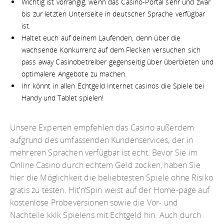
Wichtig ist vorrangig, wenn das Casino-Portal sehr und zwar
bis zur letzten Unterseite in deutscher Sprache verfügbar
ist.
Haltet euch auf deinem Laufenden, denn über die
wachsende Konkurrenz auf dem Flecken versuchen sich
pass away Casinobetreiber gegenseitig über überbieten und
optimalere Angebote zu machen.
Ihr könnt in allen Echtgeld Internet casinos die Spiele bei
Handy und Tablet spielen!
Unsere Experten empfehlen das Casino außerdem
aufgrund des umfassenden Kundenservices, der in
mehreren Sprachen verfügbar ist echt. Bevor Sie im
Online Casino durch echtem Geld zocken, haben Sie
hier die Möglichkeit die beliebtesten Spiele ohne Risiko
gratis zu testen. Hit’n’Spin weist auf der Home-page auf
kostenlose Probeversionen sowie die Vor- und
Nachteile kklk Spielens mit Echtgeld hin. Auch durch