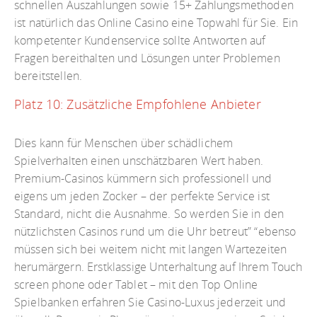
schnellen Auszahlungen sowie 15+ Zahlungsmethoden
ist natürlich das Online Casino eine Topwahl für Sie. Ein
kompetenter Kundenservice sollte Antworten auf
Fragen bereithalten und Lösungen unter Problemen
bereitstellen.
Platz 10: Zusätzliche Empfohlene Anbieter
Dies kann für Menschen über schädlichem
Spielverhalten einen unschätzbaren Wert haben.
Premium-Casinos kümmern sich professionell und
eigens um jeden Zocker – der perfekte Service ist
Standard, nicht die Ausnahme. So werden Sie in den
nützlichsten Casinos rund um die Uhr betreut” “ebenso
müssen sich bei weitem nicht mit langen Wartezeiten
herumärgern. Erstklassige Unterhaltung auf Ihrem Touch
screen phone oder Tablet – mit den Top Online
Spielbanken erfahren Sie Casino-Luxus jederzeit und