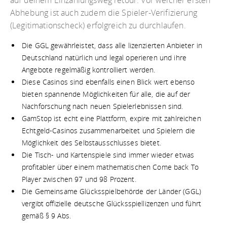
auf deinem Einzahlungsweg retour. Vor welcher ersten
Abhebung ist auch zudem die Spieler-Verifizierung
(Legitimationscheck) erfolgreich zu durchlaufen.
Die GGL gewährleistet, dass alle lizenzierten Anbieter in
Deutschland natürlich und legal operieren und ihre
Angebote regelmäßig kontrolliert werden.
Diese Casinos sind ebenfalls einen Blick wert ebenso
bieten spannende Möglichkeiten für alle, die auf der
Nachforschung nach neuen Spielerlebnissen sind.
GamStop ist echt eine Plattform, expire mit zahlreichen
Echtgeld-Casinos zusammenarbeitet und Spielern die
Möglichkeit des Selbstausschlusses bietet.
Die Tisch- und Kartenspiele sind immer wieder etwas
profitabler über einem mathematischen Come back To
Player zwischen 97 und 98 Prozent.
Die Gemeinsame Glücksspielbehörde der Länder (GGL)
vergibt offizielle deutsche Glücksspiellizenzen und führt
gemäß § 9 Abs.