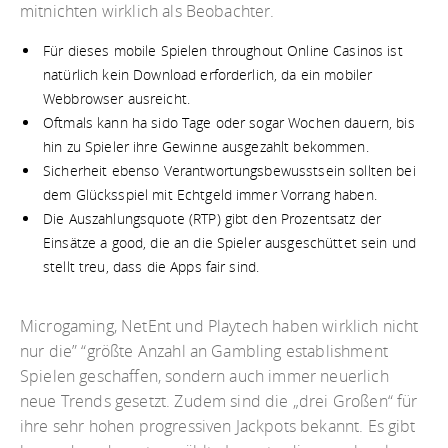
mitnichten wirklich als Beobachter.
Für dieses mobile Spielen throughout Online Casinos ist
natürlich kein Download erforderlich, da ein mobiler
Webbrowser ausreicht.
Oftmals kann ha sido Tage oder sogar Wochen dauern, bis
hin zu Spieler ihre Gewinne ausgezahlt bekommen.
Sicherheit ebenso Verantwortungsbewusstsein sollten bei
dem Glücksspiel mit Echtgeld immer Vorrang haben.
Die Auszahlungsquote (RTP) gibt den Prozentsatz der
Einsätze a good, die an die Spieler ausgeschüttet sein und
stellt treu, dass die Apps fair sind.
Microgaming, NetEnt und Playtech haben wirklich nicht
nur die” “größte Anzahl an Gambling establishment
Spielen geschaffen, sondern auch immer neuerlich
neue Trends gesetzt. Zudem sind die „drei Großen“ für
ihre sehr hohen progressiven Jackpots bekannt. Es gibt