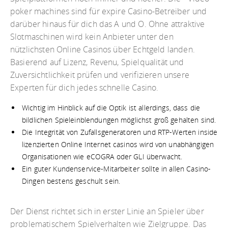
poker machines sind für expire Casino-Betreiber und
darüber hinaus für dich das A und O. Ohne attraktive
Slotmaschinen wird kein Anbieter unter den
nützlichsten Online Casinos über Echtgeld landen.
Basierend auf Lizenz, Revenu, Spielqualität und
Zuversichtlichkeit prüfen und verifizieren unsere
Experten für dich jedes schnelle Casino.
Wichtig im Hinblick auf die Optik ist allerdings, dass die
bildlichen Spieleinblendungen möglichst groß gehalten sind.
Die Integrität von Zufallsgeneratoren und RTP-Werten inside
lizenzierten Online Internet casinos wird von unabhängigen
Organisationen wie eCOGRA oder GLI überwacht.
Ein guter Kundenservice-Mitarbeiter sollte in allen Casino-
Dingen bestens geschult sein.
Der Dienst richtet sich in erster Linie an Spieler über
problematischem Spielverhalten wie Zielgruppe. Das