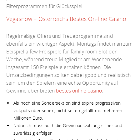
Filterprogrammen für Glücksspiel.
Vegasnow – Österreichs Bestes On-line Casino
Regelmäßige Offers und Treueprogramme sind
ebenfalls ein wichtiger Aspekt. Montags findet man zum
Beispiel a few Freispiele für family room Slot der
Woche, während treue Mitglieder am Wochenende
insgesamt 150 Freispiele erhalten können. Die
Umsatzbedingungen sollten dabei good und realistisch
sein, um den Spielern eine echte Opportunity auf
Gewinne über bieten
bestes online casino
.
Als noch eine Sondersektion sind expire progressiven
Jackpots über sehen, nicht selten gefüllt mit mehreren
Millionen Euro.
Natürlich muss auch die Gewinnauszahlung sicher und
zuverlässig erfolgen.