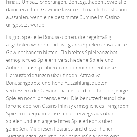
hinaus Umsatzforderungen. Bonusguthaben sowie alle
damit erzielten Gewinne lassen sich nämlich erst dann
auszahlen, wenn eine bestimmte Summe im Casino
umgesetzt wurde.
Es gibt spezielle Bonusaktionen, die regelmäßig
angeboten werden und living area Spielern zusätzliche
Gewinnchancen bieten. Ein breites Spieleangebot
ermöglicht es Spielern, verschiedene Spiele und
Anbieter auszuprobieren und immer erneut neue
Herausforderungen über finden. Attraktive
Bonusangebote und hohe Auszahlungsquoten
verbessern die Gewinnchancen und machen dasjenige
Spielen noch lohnenswerter. Die benutzerfreundliche
Iphone app von Casino Infinity ermöglicht es living room
Spielern, bequem vonseiten unterwegs aus über
spielen und ein angenehmes Spielerlebnis über
genießen. Mit diesen Features und dieser hohen
Auszahlungsquote ist auch Casino Infinity noch eine