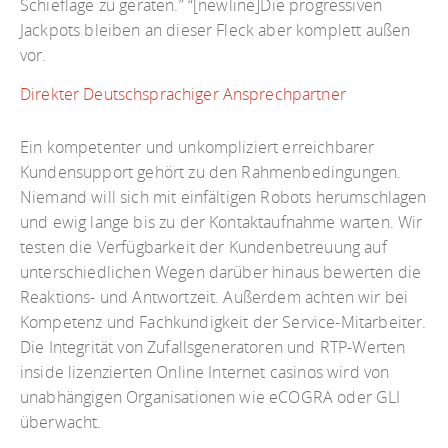
Schieflage zu geraten.” “[newline]Die progressiven
Jackpots bleiben an dieser Fleck aber komplett außen
vor.
Direkter Deutschsprachiger Ansprechpartner
Ein kompetenter und unkompliziert erreichbarer
Kundensupport gehört zu den Rahmenbedingungen.
Niemand will sich mit einfältigen Robots herumschlagen
und ewig lange bis zu der Kontaktaufnahme warten. Wir
testen die Verfügbarkeit der Kundenbetreuung auf
unterschiedlichen Wegen darüber hinaus bewerten die
Reaktions- und Antwortzeit. Außerdem achten wir bei
Kompetenz und Fachkundigkeit der Service-Mitarbeiter.
Die Integrität von Zufallsgeneratoren und RTP-Werten
inside lizenzierten Online Internet casinos wird von
unabhängigen Organisationen wie eCOGRA oder GLI
überwacht.