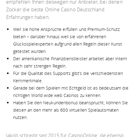
empfehlen Ihnen deswegen nur Anbieter, bei denen
Zocker die beste Online Casino Deutschland
Erfahrungen haben.
Weil sie hohe Ansprüche erfüllen und Premium-Schutz
bieten – darüber hinaus weil sie von erfahrenen
Glücksspielexperten aufgrund allen Regeln dieser Kunst
getestet wurden.
Der amerikanische Finanzdienstleister arbeitet aber intern
nach sehr strengen Regeln.
Für die Qualität des Supports gibt’s die verschiedensten
Kernmerkmale.
Gerade bei dem Spielen mit Echtgeld ist es bedeutsam die
richtigen World wide web Casinos zu kennen.
Haben Sie den Neukundenbonus beansprucht, können Sie
diesen an den mehr als 600 virtuellen Spielautomaten
nutzen.
Jakob schreibt seit 2015 für CasinoOnline. de ebenso