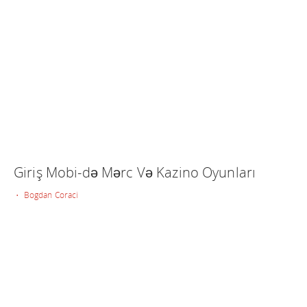
Giriş Mobi-də Mərc Və Kazino Oyunları
• Bogdan Coraci