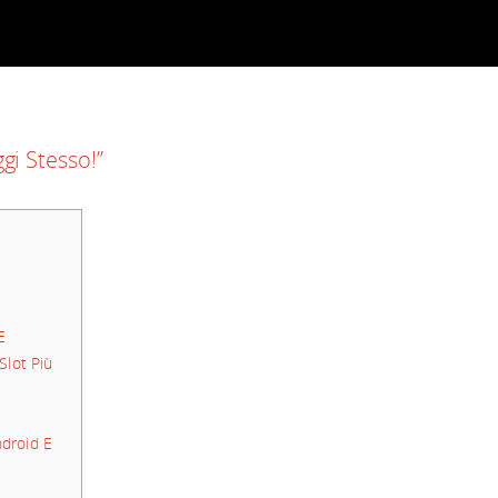
gi Stesso!”
E
Slot Più
ndroid E