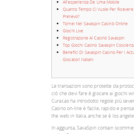
All’esperienza De Uma Mobile
Quanto Tempo Ci Vuole Per Ricevere 
Prelievo?
Tornei Nel Savaspin Casinò Online
Giochi Live
Registrazione Al Casinò Savaspin
Top Giochi Casino Savaspin Coscienz
Benefici Di Savaspin Casino Per I Actu
Giocatori Italiani
Le transazioni sono protette da protoco
ciò che devi fare è giocare ai giochi 
Curacao ha introdotto regole più severe
Casino on-line è facile, rapido e pensat
the web in Italia, anche se è los ange
In aggiunta, SavaSpin contain scommess