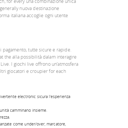
atch, for every una combinazione unica
 generally nuova destinazione
rma italiana accoglie ogni utente
di pagamento, tutte sicure e rapide.
t the alla possibilità dalam interagire
Live. I giochi live offrono un’atmosfera
tri giocatori e croupier for each
ertente electronic sicura l’esperienza
rtunità camminano insieme.
rezza.
vanzate come under/over, marcatore,