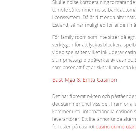
Skulle noise kortbetalning fortfarande
tumble så kommer noise bank automatis
licenssystem. Då är ditt enda alternati
Estland, så har mulighed for at de i mån
För family room som inte sitter på e
verktygen för att lyckas blockera spe
video spelsajter vilket inkluderar casi
slumpmässigt o opåverkat av casinot.
som anser att fiat är skit vill använda 
Bäst Mga & Emta Casinon
Det har florerat rykten och påstående
det stämmer until viss del. Framför a
kommer until internationella casinon so
leverantörer. Ett lite annorlunda alte
förluster på casinot
casino online uta