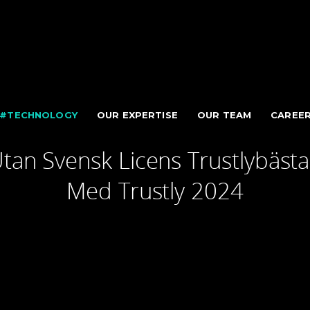
#TECHNOLOGY
OUR EXPERTISE
OUR TEAM
CAREE
tan Svensk Licens Trustlybäst
Med Trustly 2024