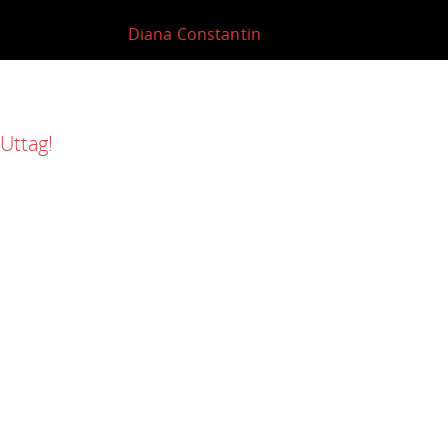
Diana Constantin
Uttag!