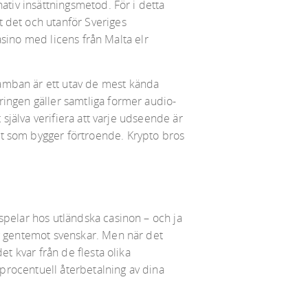
ativ insättningsmetod. För i detta
 det och utanför Sveriges
casino med licens från Malta elr
amban är ett utav de mest kända
ringen gäller samtliga former audio-
 själva verifiera att varje udseende är
t som bygger förtroende. Krypto bros
spelar hos utländska casinon – och ja
ig gentemot svenskar. Men när det
et kvar från de flesta olika
 procentuell återbetalning av dina