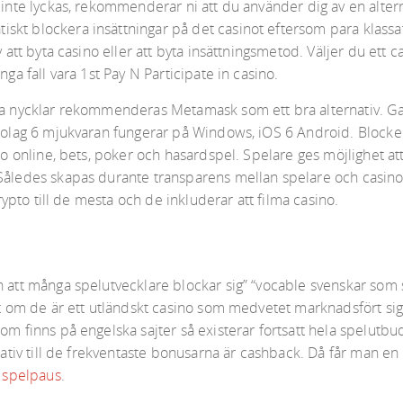
 inte lyckas, rekommenderar ni att du använder dig av en altern
kt blockera insättningar på det casinot eftersom para klassat
v att byta casino eller att byta insättningsmetod. Väljer du ett 
ga fall vara 1st Pay N Participate in casino.
gna nycklar rekommenderas Metamask som ett bra alternativ. G
lbolag 6 mjukvaran fungerar på Windows, iOS 6 Android. Blocke
no online, bets, poker och hasardspel. Spelare ges möjlighet att
 Således skapas durante transparens mellan spelare och casino
krypto till de mesta och de inkluderar att filma casino.
n att många spelutvecklare blockar sig” “vocable svenskar som 
llt om de är ett utländskt casino som medvetet marknadsfört s
m finns på engelska sajter så existerar fortsatt hela spelutbud
rnativ till de frekventaste bonusarna är cashback. Då får man en
n spelpaus
.