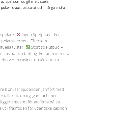
 av spel som du gillar att spela.
ne poker, craps, baccarat och många andra
 spelare.
Ingen Spelpaus – För
spelarsäkerhet – Eftersom
tuella tvister.
Stort spelutbud –
ive casino och betting. För att minimera
audio-video casinot du tänkt testa
större bonuserbjudanden jämfört med
rställer du en tryggare och mer
igger ansvaret för att filma på ett
se ut i framtiden för utländska casinon