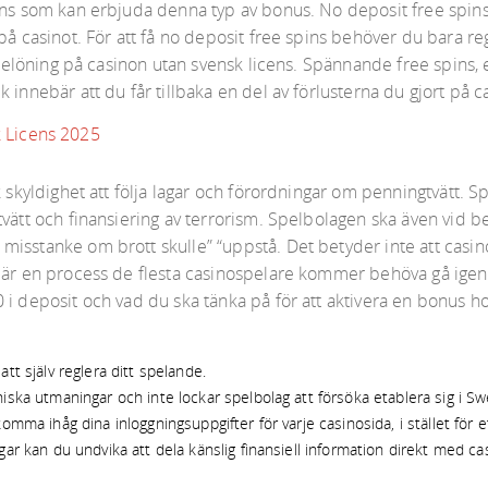
ens som kan erbjuda denna typ av bonus. No deposit free spins 
på casinot. För att få no deposit free spins behöver du bara reg
 belöning på casinon utan svensk licens. Spännande free spins, e
innebär att du får tillbaka en del av förlusterna du gjort på c
 Licens 2025
k skyldighet att följa lagar och förordningar om penningtvätt.
vätt och finansiering av terrorism. Spelbolagen ska även vid be
sstanke om brott skulle” “uppstå. Det betyder inte att casinot
är en process de flesta casinospelare kommer behöva gå igenom
i deposit och vad du ska tänka på för att aktivera en bonus ho
tt själv reglera ditt spelande.
iska utmaningar och inte lockar spelbolag att försöka etablera sig i Sw
omma ihåg dina inloggningsuppgifter för varje casinosida, i stället för e
r kan du undvika att dela känslig finansiell information direkt med casin