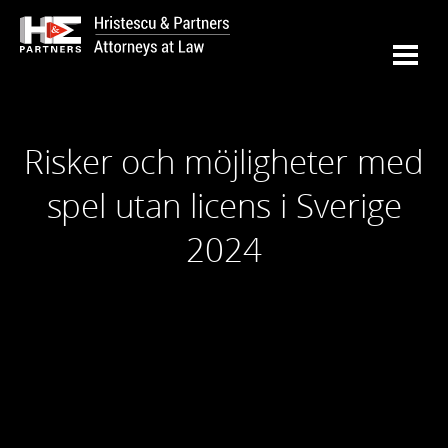
Risker och möjligheter med
spel utan licens i Sverige
2024