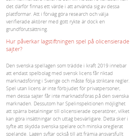
det därför finnas ett värde i att använda sig av dessa
plattformar. Att i förväg göra research och välja
verifierade aktörer med gott rykte är dock en
grundförutsättning.
Hur påverkar lagstiftningen spel på olicensierade
sajter?
Den svenska spellagen som trädde i kraft 2019 innebar
att endast spelbolag med svensk licens får riktad
marknadsföring i Sverige och måste följa striktare regler.
Spel utan licens är inte förbjudet för privatpersoner,
men dessa sajter får inte marknadsföras på den svenska
marknaden. Dessutom har Spelinspektionen möjlighet
att spärra betalningar till olicensierade operatörer, vilket
kan göra insättningar och uttag besvärligare. Detta sker i
syfte att skydda svenska spelare och minska oreglerat
spelande. Lagen syftar också till att främja ansvarsfullt