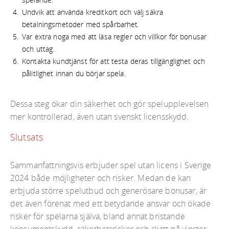
Undvik att använda kreditkort och välj säkra
betalningsmetoder med spårbarhet.
Var extra noga med att läsa regler och villkor för bonusar
och uttag.
Kontakta kundtjänst för att testa deras tillgänglighet och
pålitlighet innan du börjar spela.
Dessa steg ökar din säkerhet och gör spelupplevelsen
mer kontrollerad, även utan svenskt licensskydd.
Slutsats
Sammanfattningsvis erbjuder spel utan licens i Sverige
2024 både möjligheter och risker. Medan de kan
erbjuda större spelutbud och generösare bonusar, är
det även förenat med ett betydande ansvar och ökade
risker för spelarna själva, bland annat bristande