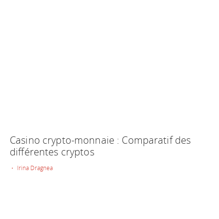
Casino crypto-monnaie : Comparatif des
différentes cryptos
• Irina Dragnea