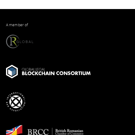
A member of