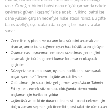
tanır. Örneğin, birinci bahsi daha düşük çarpanda nakde
çevirerek güvenli kazanç” “elde edebilir, ikinci bahsi ise
daha yüksek çarpan hedefiyle riske atabilirsiniz. Bu çifte
bahis özelliği, oyunculara daha geniş bir manevra alanı
sunar.
Genellikle iş planını ve turların kısa süresini anlamak zor
diyorlar, ancak buna rağmen oyun hala büyük talep görüyor.
Oyunun nasıl oynanması empieza kazanılması gerektiğini
anlamak için bütün gecemi kumar forumlarını okuyarak
geçirdim.
Düzeyiniz ne olursa olsun, oyunun inceliklerini kavrayarak
başarı şansınızı” “önemli ölçüde artırabilirsiniz.
Ödül almak için stratejinizi geliştirmek veya Aviator Tahmin
Ediciyi test etmek söz konusu olduğunda, demo modu
başlamak için harika bir yoldur.
Üçüncüsü ve belki de durante önemlisi – bahsi çekmek için
doğru zamanı seçmek çok önemlidir, aksi takdirde tüm tutarı