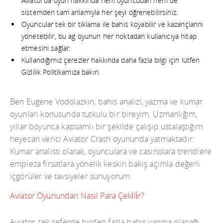
Aviator’da oyun hakkında hem oyuncudan hem de
sistemden tam anlamıyla her şeyi öğrenebilirsiniz.
Oyuncular tek bir tıklama ile bahis koyabilir ve kazançlarını
yönetebilir, bu ag oyunun her noktadan kullanıcıya hitap
etmesini sağlar.
Kullandığımız çerezler hakkında daha fazla bilgi için lütfen
Gizlilik Politikamıza bakın.
Ben Eugene Vodolazkin, bahis analizi, yazma ve kumar
oyunları konusunda tutkulu bir bireyim. Uzmanlığım,
yıllar boyunca kapsamlı bir şekilde çalışıp ustalaştığım
heyecan verici Aviator Crash oyununda yatmaktadır.
Kumar analisti olarak, oyunculara ve casinolara trendlere
empieza fırsatlara yönelik keskin bakış açımla değerli
içgörüler ve tavsiyeler sunuyorum.
Aviator Oyunundan Nasil Para Çeki̇li̇r?
Aviator, tek seferde birden fazla bahis yapma olanağı