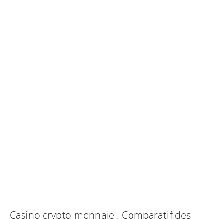
Casino crypto-monnaie : Comparatif des