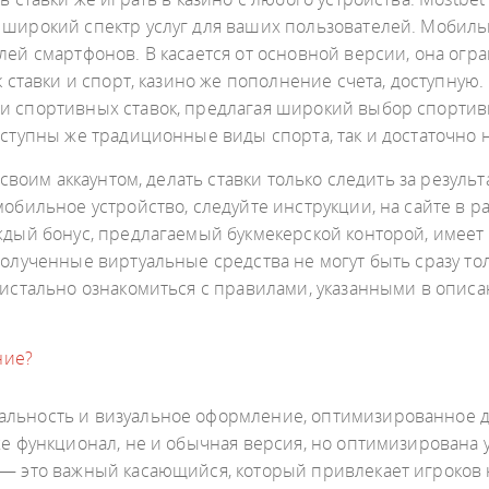
широкий спектр услуг для ваших пользователей. Мобильн
ей смартфонов. В касается от основной версии, она огра
 ставки и спорт, казино же пополнение счета, доступную.
и спортивных ставок, предлагая широкий выбор спортив
доступны же традиционные виды спорта, так и достаточ
 своим аккаунтом, делать ставки только следить за резуль
обильное устройство, следуйте инструкции, на сайте в р
ждый бонус, предлагаемый букмекерской конторой, имеет
полученные виртуальные средства не могут быть сразу то
истально ознакомиться с правилами, указанными в описан
ние?
льность и визуальное оформление, оптимизированное д
же функционал, не и обычная версия, но оптимизирован
— это важный касающийся, который привлекает игроков к