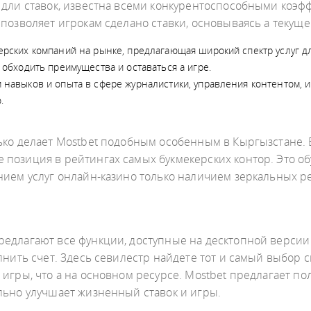
дли ставок, известна всеми конкурентоспособными коэф
позволяет игрокам сделано ставки, основываясь а текуще
ерских компаний на рынке, предлагающая широкий спектр услуг д
 обходить преимущества и оставаться а игре.
 навыков и опыта в сфере журналистики, управления контентом, и
.
ько делает Mostbet подобным особенным в Кыргызстане.
позиция в рейтингах самых букмекерских контор. Это 
ием услуг онлайн-казино только наличием зеркальных р
длагают все функции, доступные на десктопной версии с
лнить счет. Здесь севилестр найдете тот и самый выбор 
игры, что а на основном ресурсе. Mostbet предлагает п
ьно улучшает жизненный ставок и игры.