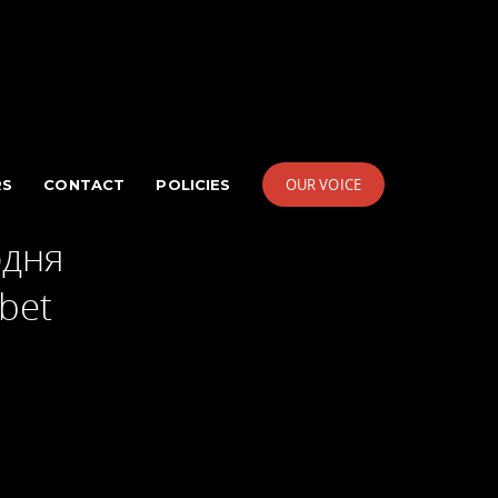
OUR VOICE
RS
CONTACT
POLICIES
одня
bet