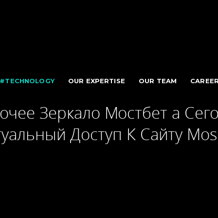
#TECHNOLOGY
OUR EXPERTISE
OUR TEAM
CAREE
очее Зеркало Мостбет а Сег
туальный Доступ К Сайту Mos