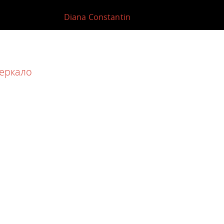
Diana Constantin
Зеркало