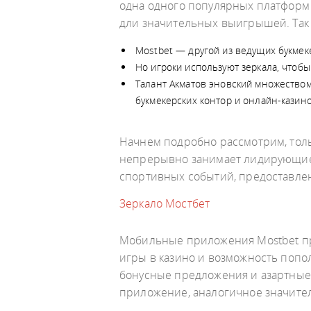
одна одного популярных платформ 
дли значительных выигрышей. Так 
Mostbet — другой из ведущих букмек
Но игроки используют зеркала, чтобы
Талант Акматов эновский множеством
букмекерских контор и онлайн-казино
Начнем подробно рассмотрим, тол
непрерывно занимает лидирующие 
спортивных событий, предоставлен
Зеркало Мостбет
Мобильные приложения Mostbet пре
игры в казино и возможность попо
бонусные предложения и азартные 
приложение, аналогичное значител