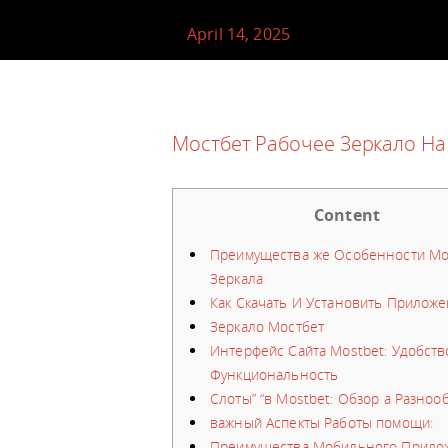
April 14, 2025
Мостбет Рабочее Зеркало На
Content
Преимущества же Особенности Мо
Зеркала
Как Скачать И Установить Прилож
Зеркало Мостбет
Интерфейс Сайта Mostbet: Удобств
Функциональность
Слоты” “в Mostbet: Обзор а Разноо
важный Аспекты Работы помощи:
Преимущества Мобильного Прило