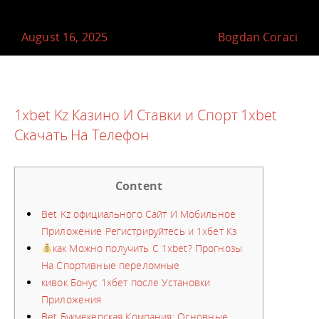
August 16, 2025
Bogdan Coraci
1xbet Kz Казино И Ставки и Спорт 1xbet
Скачать На Телефон
Content
Bet Kz официального Сайт И Мобильное
Приложение Регистрируйтесь и 1хбет Кз
как Можно получить С 1xbet? Прогнозы
На Спортивные переломные
кивок Бонус 1хбет после Установки
Приложения
Bet Букмекерская Компания: Основные