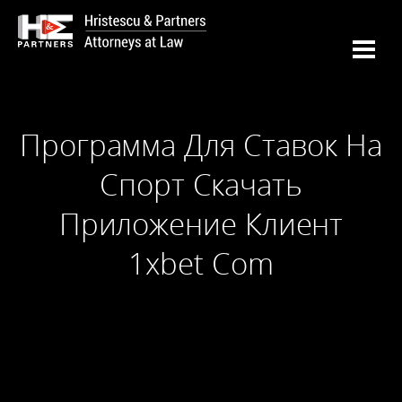
Программа Для Ставок На
Спорт Скачать
Приложение Клиент
1xbet Com