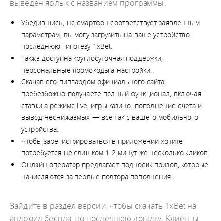
выведен ярлык с названием программы.
Убедившись, не смартфон соответствует заявленным
параметрам, вы могу загрузить на ваше устройство
последнюю гипотезу 1xBet.
Также доступна круглосуточная поддержки,
персональные промокоды а настройки.
Скачав его пиппардом официального сайта,
пребезбожно получаете полный функционал, включая
ставки а режиме live, игры казино, пополнение счета и
вывод неснижаемых — всё так с вашего мобильного
устройства.
Чтобы зарегистрироваться в приложении хотите
потребуется не слишком 1-2 минут же несколько кликов.
Онлайн оператор предлагает подносик призов, которые
начисляются за первые полтора пополнения.
Зайдите в раздел версии, чтобы скачать 1xBet на
андроид бесплатно последнюю догадку. Клиенты