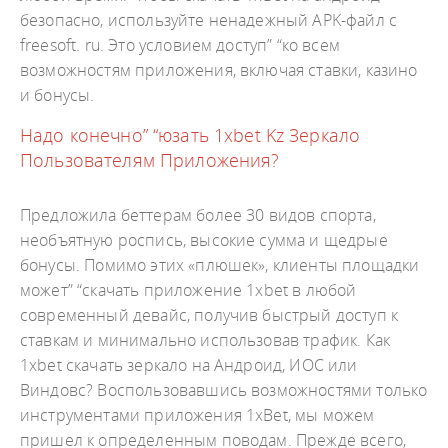
безопасно, используйте ненадежный APK-файл с
freesoft. ru. Это условием доступ” “ко всем
возможностям приложения, включая ставки, казино
и бонусы.
Надо конечно” “юзать 1xbet Kz Зеркало
Пользователям Приложения?
Предложила беттерам более 30 видов спорта,
необъятную роспись, высокие сумма и щедрые
бонусы. Помимо этих «плюшек», клиенты площадки
может” “скачать приложение 1xbet в любой
современный девайс, получив быстрый доступ к
ставкам и минимально использовав трафик. Как
1xbet скачать зеркало на Андроид, ИОС или
Виндовс? Воспользовавшись возможностями только
инструментами приложения 1xBet, мы можем
пришел к определенным поводам. Прежде всего,