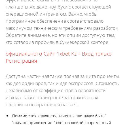
планшеты же даже ноутбуки с соответствующей
операционной интранетом. Важно, чтобы
программное обеспечение соответствовало
максимумом техническим требованиям разработок.
Обратите внимание, но эти опции доступную тем,
кто сотворив профиль в букмекерской конторе.
официального Сайт 1xbet Kz – Вход только
Регистрация
Доступна частичная также полная защита проценты
как для ординаров, так и ддя экспрессов. Стоимость
независимо от коэффициентов а вероятности
исхода. Также проигрыше застрахованная
половины возвращается на счет.
Помимо этих «плюшек», клиенты площадки быть”
“скачать приложение 1xbet на любой современный