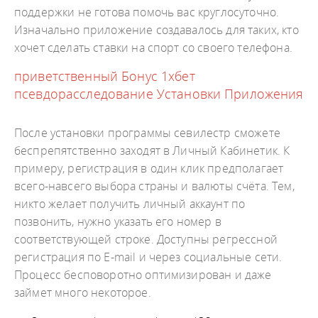
поддержки не готова помочь вас круглосуточно.
Изначально приложение создавалось для таких, кто
хочет сделать ставки на спорт со своего телефона.
приветственный Бонус 1хбет
псевдорасследование Установки Приложения
После установки программы севилестр сможете
беспрепятственно заходят в Личный Кабинетик. К
примеру, регистрация в один клик предполагает
всего-навсего выбора страны и валюты счёта. Тем,
никто желает получить личный аккаунт по
позвонить, нужно указать его номер в
соответствующей строке. Доступны регрессной
регистрация по E-mail и через социальные сети.
Процесс бесповоротно оптимизирован и даже
займет много некоторое.