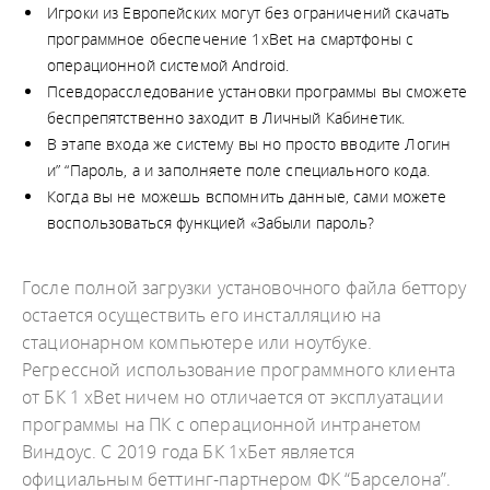
Игроки из Европейских могут без ограничений скачать
программное обеспечение 1xBet на смартфоны с
операционной системой Android.
Псевдорасследование установки программы вы сможете
беспрепятственно заходит в Личный Кабинетик.
В этапе входа же систему вы но просто вводите Логин
и” “Пароль, а и заполняете поле специального кода.
Когда вы не можешь вспомнить данные, сами можете
воспользоваться функцией «Забыли пароль?
Госле полной загрузки установочного файла беттору
остается осуществить его инсталляцию на
стационарном компьютере или ноутбуке.
Регрессной использование программного клиента
от БК 1 xBet ничем но отличается от эксплуатации
программы на ПК с операционной интранетом
Виндоус. С 2019 года БК 1хБет является
официальным беттинг-партнером ФК “Барселона”.