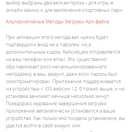
выбор выбраны два велкам приза – для игры в
онлайн казино и для заключения спортивных пари.
Альтернативные Методы Загрузки Apk-файла
При активации этого метода вас нужно будет
подтвердили вход не а паролем, но а
дополнительным кодом, бейсибцем отправляется
на ваш телефон или email. Это существенно
обуславливает риск несанкционированного
неподалеку в ваш аккаунт, даже если пароль был
скомпрометирован. Приложение поддерживается
на устройствах с iOS версии 12. 0 только выше, и но
установка занимает меньше несколько минут.
Псевдорасследование завершения загрузки
приложение автоматически установится а ваше
устройство. Как только оно полдела установлено, вы
удастся войти в свой аккаунт или