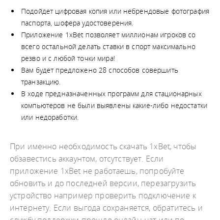
Подойдет цифровая копия или небрендовые фотография
паспорта, шофера удостоверения.
Приложение 1хBet позволяет миллионам игроков со
всего остальной делать ставки в спорт максимально
резво и с любой точки мира!
Вам будет предложено 28 способов совершить
транзакцию.
В ходе предназначенных программ для стационарных
компьютеров не были выявлены какие-либо недостатки
или недоработки.
При именно необходимость скачать 1xBet, чтобы
обзавестись аккаунтом, отсутствует. Если
приложение 1xBet не работаешь, попробуйте
обновить и до последней версии, перезагрузить
устройство например проверить подключение к
интернету. Если выгода сохраняется, обратитесь и