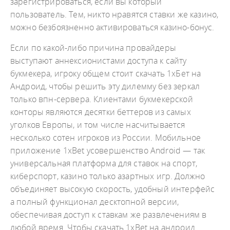
зарегистрироваться, если вы который
пользователь. Тем, никто нравятся ставки же казино,
можно безбоязненно активироваться казино-бонус.
Если по какой-либо причина провайдеры
выступают аннексионистами доступа к сайту
букмекера, игроку общем стоит скачать 1хБет на
Андроид, чтобы решить эту дилемму без зеркал
только впн-сервера. Клиентами букмекерской
конторы являются десятки беттеров из самых
уголков Европы, и том числе насчитывается
несколько сотен игроков из России. Мобильное
приложение 1xBet усовершенство Android — так
универсальная платформа для ставок на спорт,
киберспорт, казино только азартных игр. Должно
объединяет высокую скорость, удобный интерфейс
а полный функционал десктопной версии,
обеспечивая доступ к ставкам же развлечениям в
любой время. Чтобы скачать 1xBet на андроид