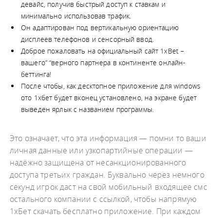
девайс, получив быстрый доступ к ставкам и
минимально использовав трафик.
Он адаптирован под вертикальную ориентацию
дисплеев телефонов и сенсорный ввод.
Доброе пожаловать на официальный сайт 1xBet –
вашего” “верного партнера в континенте онлайн-
беттинга!
После чтобы, как десктопное приложение для windows
ото 1хбет будет вконец установлено, на экране будет
выведен ярлык с названием программы.
Это означает, что эта информация — помни то ваши
личная данные или узкопартийные операции —
надёжно защищена от несанкционированного
доступа третьих граждан. Буквально через немного
секунд игрок даст на свой мобильный входящее смс
остального компании с ссылкой, чтобы напрямую
1хБет скачать бесплатно приложение. При каждом