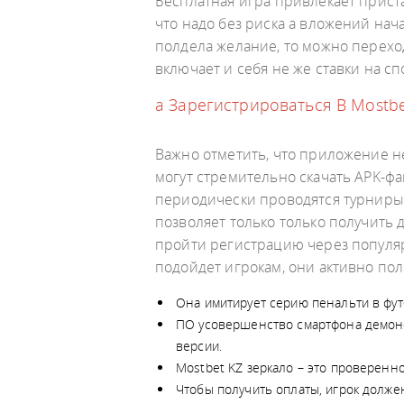
Бесплатная игра привлекает приста
что надо без риска а вложений нач
полдела желание, то можно перехо
включает и себя не же ставки на сп
а Зарегистрироваться В Mostbe
Важно отметить, что приложение не
могут стремительно скачать APK-фа
периодически проводятся турниры 
позволяет только только получить 
пройти регистрацию через популяр
подойдет игрокам, они активно по
Она имитирует серию пенальти в футб
ПО усовершенство смартфона демонст
версии.
Mostbet KZ зеркало – это проверен
Чтобы получить оплаты, игрок долже