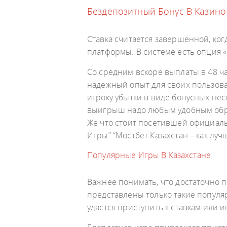
Бездепозитный Бонус В Казино
Ставка считается завершенной, ког
платформы. В системе есть опция 
Со средним вскоре выплаты в 48 ча
надежный опыт для своих пользова
игроку убытки в виде бонусных не
выигрыш надо любым удобным образ
Же что стоит посетившей официальн
Игры” “Мостбет Казахстан – как л
Популярные Игры В Казахстане
Важнее понимать, что достаточно 
представлены только такие популя
удастся приступить к ставкам или и