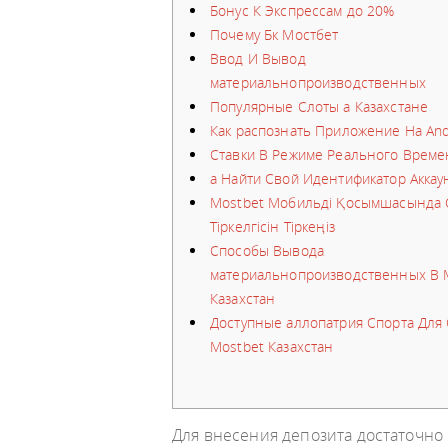
Бонус К Экспрессам до 20%
Почему Бк Мостбет
Ввод И Вывод
материальнопроизводственных
Популярные Слоты а Казахстане
Как распознать Приложение На And
Ставки В Режиме Реального Време
а Найти Свой Идентификатор Аккау
Mostbet Мобильді Қосымшасында
Тіркелгісін Тіркеңіз
Способы Вывода
материальнопроизводственных В 
Казахстан
Доступные аллопатрия Спорта Для 
Mostbet Казахстан
Для внесения депозита достаточно 