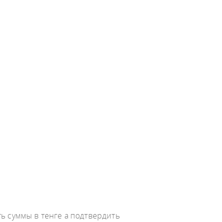
ть суммы в тенге а подтвердить