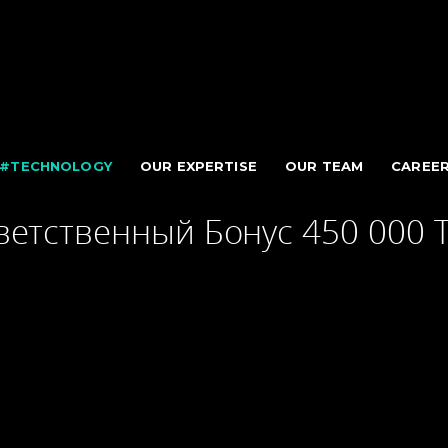
#TECHNOLOGY
OUR EXPERTISE
OUR TEAM
CAREE
етственный Бонус 450 000 