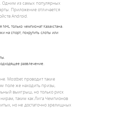
м. Одним из самых популярных
арты. Приложение отличается
йств Android.
 NHL только чемпионат Казахстана.
ки на спорт, покрутить слоты или
ты.
 подходящее развлечение.
не. Mostbet проводит такие
ом поле же находить призы,
альный выигрыш, но только риск
нирам, таким как Лига Чемпионов
нитых, но не достаточно зрелищных