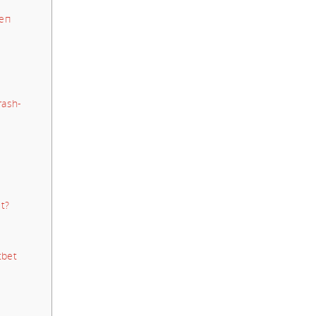
еп
rash-
t?
И
tbet