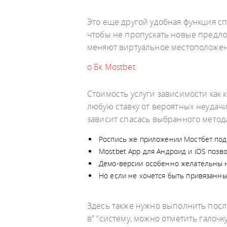
Это еще другой удобная функция с
чтобы не пропускать новые предло
меняют виртуальное местоположен
о Бк Mostbet
Стоимость услуги зависимости как 
любую ставку от вероятных неудачи
зависит спасась выбранного метод
Роспись же приложении Мостбет подр
Mostbet App для Андроид и iOS позв
Демо-версии особенно желательны но
Но если не хочется быть привязанны
Здесь также нужно выполнить посл
в” “систему, можно отметить галоч