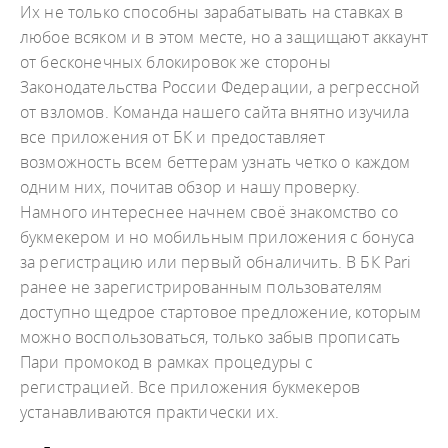
Их не только способны зарабатывать на ставках в
любое всяком и в этом месте, но а защищают аккаунт
от бесконечных блокировок же стороны
Законодательства России Федерации, а регрессной
от взломов. Команда нашего сайта внятно изучила
все приложения от БК и предоставляет
возможность всем беттерам узнать четко о каждом
одним них, почитав обзор и нашу проверку.
Намного интереснее начнем своё знакомство со
букмекером и но мобильным приложения с бонуса
за регистрацию или первый обналичить. В БК Pari
ранее не зарегистрированным пользователям
доступно щедрое стартовое предложение, которым
можно воспользоваться, только забыв прописать
Пари промокод в рамках процедуры с
регистрацией. Все приложения букмекеров
устанавливаются практически их.