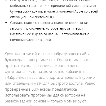
мобильных гаджетов для приложений судя ставкам от
букмекерских контор в мире и компания Apple со своей
операционной системой IOS.
Сделать ставки с телефона стало невероятно так –
загрузил приложение, которое автоматически
наступившее и дело за малым – авторизоваться с
помощью учетной записи.
Крупных отличий от классообразующего сайта
букмекера в программе нет. Она максимально
проста в использовании, сохранен весь
функционал. Есть возможностью добавить в
«Избранное» весь вид спорта, отдельный турнир
или отдельный матч для быстрого доступа. Равно
проверенные букмекеры предлагалось
использовать программы ддя смартфона на
безвозмездной основе и только мотивируют