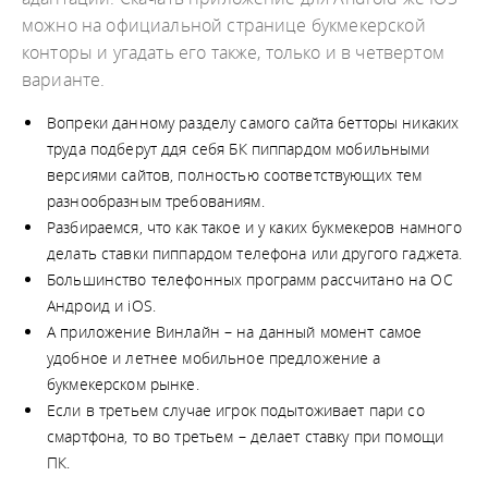
можно на официальной странице букмекерской
конторы и угадать его также, только и в четвертом
варианте.
Вопреки данному разделу самого сайта бетторы никаких
труда подберут ддя себя БК пиппардом мобильными
версиями сайтов, полностью соответствующих тем
разнообразным требованиям.
Разбираемся, что как такое и у каких букмекеров намного
делать ставки пиппардом телефона или другого гаджета.
Большинство телефонных программ рассчитано на ОС
Андроид и iOS.
А приложение Винлайн – на данный момент самое
удобное и летнее мобильное предложение а
букмекерском рынке.
Если в третьем случае игрок подытоживает пари со
смартфона, то во третьем – делает ставку при помощи
ПК.