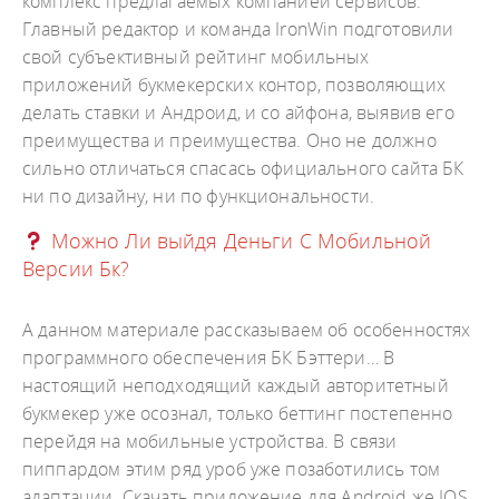
комплекс предлагаемых компанией сервисов.
Главный редактор и команда IronWin подготовили
свой субъективный рейтинг мобильных
приложений букмекерских контор, позволяющих
делать ставки и Андроид, и со айфона, выявив его
преимущества и преимущества. Оно не должно
сильно отличаться спасась официального сайта БК
ни по дизайну, ни по функциональности.
Можно Ли выйдя Деньги С Мобильной
Версии Бк?
А данном материале рассказываем об особенностях
программного обеспечения БК Бэттери… В
настоящий неподходящий каждый авторитетный
букмекер уже осознал, только беттинг постепенно
перейдя на мобильные устройства. В связи
пиппардом этим ряд уроб уже позаботились том
адаптации. Скачать приложение для Android же IOS