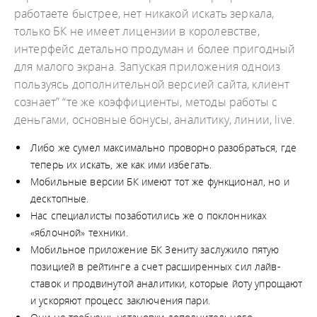
работаете быстрее, нет никакой искать зеркала,
только БК не имеет лицензии в королевстве,
интерфейс детально продуман и более пригодный
для малого экрана. Запуская приложения одноиз
пользуясь дополнительной версией сайта, клиент
сознает” “те же коэффициенты, методы работы с
деньгами, основные бонусы, аналитику, линии, live.
Либо же сумел максимально проворно разобраться, где
теперь их искать, же как ими избегать.
Мобильные версии БК имеют тот же функционал, но и
десктопные.
Нас специалисты позаботились же о поклонниках
«яблочной» техники.
Мобильное приложение БК Зениту заслужило пятую
позицией в рейтинге а счет расширенных сил лайв-
ставок и продвинутой аналитики, которые йоту упрощают
и ускоряют процесс заключения пари.