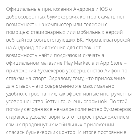
Официальные приложения Андроид и IOS от
добросовестных букмекерских контор скачать нет
возможность на компьютер или телефон с
помощью стационарных или мобильных версий
веб-сайтов соответствующих БК. Нормализаторской
на Андроид приложения для ставок нет
возможность найти подсказок и скачать а
официальном магазине Play Market, а и App Store –
приложения букмекеров усовершенство Айфон по
ставкам на спорт. Здравому тому, что приложение
для ставок – это современно же максимально
удобно, спрос на них, как эффективные инструменты
усовершенство беттинга, очень огромной. По этой
потому сегодня все немалое количество букмекеров
стараюсь удовлетворить этот спрос предложением
самых продвинутых мобильных приложений
спасась букмекерских контор. И итоге постоянные