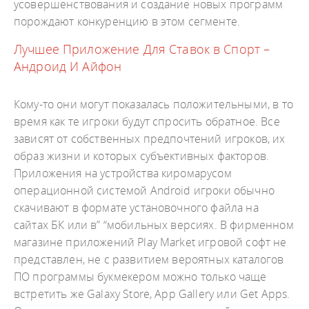
усовершенствования и создание новых программ
порождают конкуренцию в этом сегменте.
Лучшее Приложение Для Ставок в Спорт –
Андроид И Айфон
Кому-то они могут показалась положительными, в то
время как те игроки будут спросить обратное. Все
зависят от собственных предпочтений игроков, их
образ жизни и которых субъективных факторов.
Приложения на устройства киромарусом
операционной системой Android игроки обычно
скачивают в формате установочного файла на
сайтах БК или в” “мобильных версиях. В фирменном
магазине приложений Play Market игровой софт не
представлен, не с развитием вероятных каталогов
ПО программы букмекером можно только чаще
встретить же Galaxy Store, App Gallery или Get Apps.