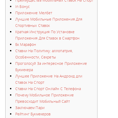
Преимущества Мобильных Ставок На Спорт
In Бонус
Приложение Мелбет
Лучшие Мобильные Приложения Для
Спортивных Ставок
Краткая Инструкция По Установке
Приложения Для Ставок в Смартфон
Бк Марафон
Ставки На Политику: аллопатрия,
Особенности, Секреты
Проголосуй За интересное Приложение
Букмекера
Лучшее Приложение На Андроид дли
Ставок На Спорт
Ставки На Спорт Онлайн С Телефона
Почему Мобильное Приложение
Превосходит Мобильный Сайт
Заключаем Пари
Рейтинг Букмекеров