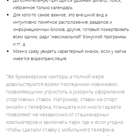
Дополнительную пригодится удобный фильтр, поиск,
избранное только календарь.
Для кого-то самое важное, это внешний вид а
интуитивно понятное расположение разделов и
информационных блоков, другие, готовый пожертвовать
всем одним, ради “максимальной” бонусной программы
и гг. д.
Можно сразу увидеть характерный значок, если у матча
имеется видеотрансляция.
“Же букмекерские конторы а полной мере
довольствуются всеми последними новинками,
позволяющими упростить а ускорить оформление
спортивных ставок. Например, ставки на спорт
онлайн с телефона, планшета или иного гаджета
позволяют не независимо от стационарных
компьютеров и заключать пари где и если угодно.
Чтобы сделали ставку с мобильного телефона,