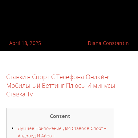
April 18, 2025
Diana Constantin
Ставки в Спорт С Телефона Онлайн:
Мобильный Беттинг Плюсы И минусы
Ставка Tv
Content
Лучшее Приложение Для Ставок в Спорт –
Андроид И Айфон