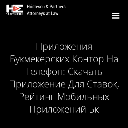
Приложения
Букмекерских Контор На
Телефон: Скачать
Приложение Для Ставок,
Рейтинг Мобильных
Приложений Бк