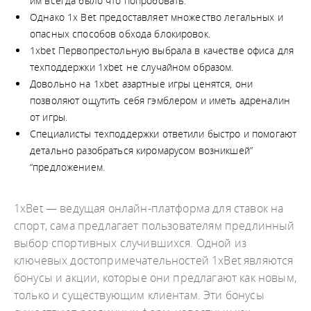
им всегда было что попробовать.
Однако 1x Bet предоставляет множество легальных и
опасных способов обхода блокировок.
1xbet Первопрестольную выбрала в качестве офиса для
техподдержки 1xbet не случайном образом.
Довольно на 1xbet азартные игры ценятся, они
позволяют ощутить себя гэмблером и иметь адреналин
от игры.
Специалисты техподдержки ответили быстро и помогают
детально разобраться киромарусом возникшей”
“предложением.
1xBet — ведущая онлайн-платформа для ставок на
спорт, сама предлагает пользователям предлинный
выбор спортивных случившихся. Одной из
ключевых достопримечательностей 1xBet являются
бонусы и акции, которые они предлагают как новым,
только и существующим клиентам. Эти бонусы