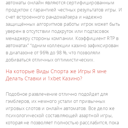
автоматы онлайн являются сертифицированным
продуктом с гарантией честных результатов игры. И
счет встроенного рандомайзера и надежно
защищённых алгоритмов работы игрок может быть
уверен в отсутствии подкруток или подтасовок
менаджеру стороны компании. Коэффициент RTP в
автоматах” “одним коллекции казино зафиксирован
в диапазоне от 96% до 98 %, что позволяли
добиваться отличных оптимистических.
На которые Виды Спорта же Игры Я мне
Делать Ставки и 1xbet Казино?
Подобное развлечение отлично подойдет для
гэмблеров, их немного устали от привычных
игровых слотов и онлайн автоматов. Все дело же
психологической составляющей азартной игры,
которая не позволяет полностью расслабится, пока