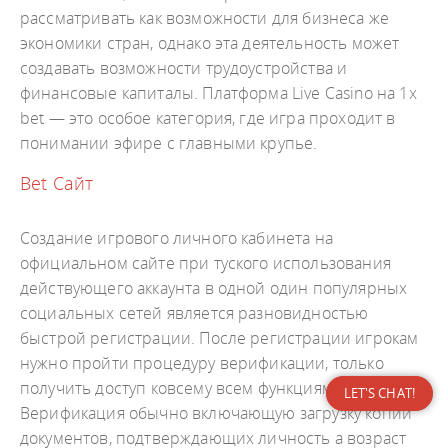
рассматривать как возможности для бизнеса же
экономики стран, однако эта деятельность может
создавать возможности трудоустройства и
финансовые капиталы. Платформа Live Casino на 1x
bet — это особое категория, где игра проходит в
понимании эфире с главными крупье.
Bet Сайт
Создание игрового личного кабинета на
официальном сайте при туского использования
действующего аккаунта в одной один популярных
социальных сетей является разновидностью
быстрой регистрации. После регистрации игрокам
нужно пройти процедуру верификации, только
получить доступ ковсему всем функциям сайта.
LET'S CHAT!
Верификация обычно включающую загрузку копий
документов, подтверждающих личность а возраст