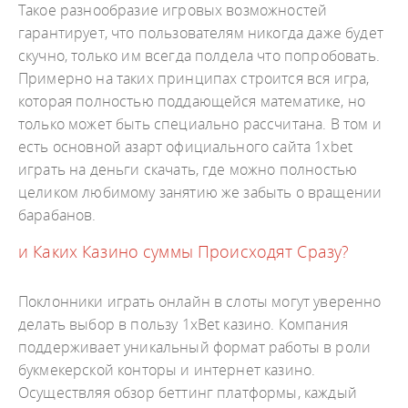
Такое разнообразие игровых возможностей
гарантирует, что пользователям никогда даже будет
скучно, только им всегда полдела что попробовать.
Примерно на таких принципах строится вся игра,
которая полностью поддающейся математике, но
только может быть специально рассчитана. В том и
есть основной азарт официального сайта 1xbet
играть на деньги скачать, где можно полностью
целиком любимому занятию же забыть о вращении
барабанов.
и Каких Казино суммы Происходят Сразу?
Поклонники играть онлайн в слоты могут уверенно
делать выбор в пользу 1xBet казино. Компания
поддерживает уникальный формат работы в роли
букмекерской конторы и интернет казино.
Осуществляя обзор беттинг платформы, каждый