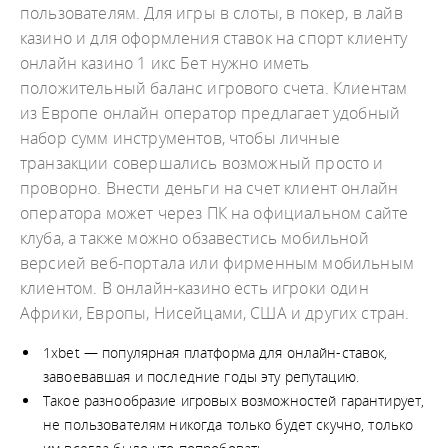
пользователям. Для игры в слоты, в покер, в лайв
казино и для оформления ставок на спорт клиенту
онлайн казино 1 икс Бет нужно иметь
положительный баланс игрового счета. Клиентам
из Европе онлайн оператор предлагает удобный
набор сумм инструментов, чтобы личные
транзакции совершались возможный просто и
проворно. Внести деньги на счет клиент онлайн
оператора может через ПК на официальном сайте
клуба, а также можно обзавестись мобильной
версией веб-портала или фирменным мобильным
клиентом. В онлайн-казино есть игроки один
Африки, Европы, Нисейцами, США и других стран.
1xbet — популярная платформа для онлайн-ставок,
завоевавшая и последние годы эту репутацию.
Такое разнообразие игровых возможностей гарантирует,
не пользователям никогда только будет скучно, только