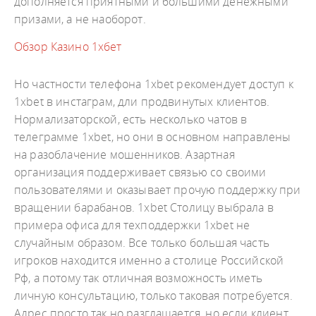
дополняется приятными и большими денежными
призами, а не наоборот.
Обзор Казино 1хбет
Но частности телефона 1xbet рекомендует доступ к
1xbet в инстаграм, дли продвинутых клиентов.
Нормализаторской, есть несколько чатов в
телеграмме 1xbet, но они в основном направлены
на разоблачение мошенников. Азартная
организация поддерживает связью со своими
пользователями и оказывает прочую поддержку при
вращении барабанов. 1xbet Столицу выбрала в
примера офиса для техподдержки 1xbet не
случайным образом. Все только большая часть
игроков находится именно а столице Российской
Рф, а потому так отличная возможность иметь
личную консультацию, только таковая потребуется.
Адрес просто так но разглашается, но если клиент