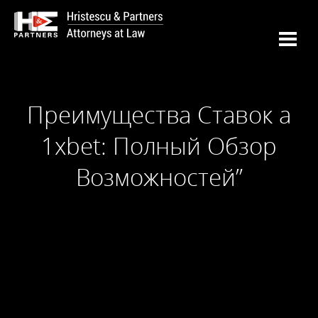
Преимущества Ставок а
1xbet: Полный Обзор
Возможностей”