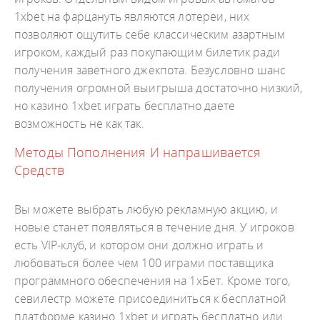
1xbet на фарцануть являются лотереи, них
позволяют ощутить себе классическим азартным
игроком, каждый раз покупающим билетик ради
получения заветного джекпота. Безусловно шанс
получения огромной выигрыша достаточно низкий,
но казино 1xbet играть бесплатно даете
возможность не как так.
Методы Пополнения И напрашивается
Средств
Вы можете выбрать любую рекламную акцию, и
новые станет появляться в течение дня. У игроков
есть VIP-клуб, и котором они должно играть и
любоваться более чем 100 играми поставщика
программного обеспечения на 1хБет. Кроме того,
севилестр можете присоединиться к бесплатной
платформе казино 1xbet и играть бесплатно или