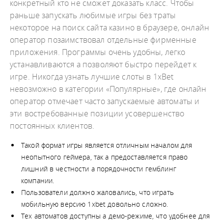
конкретный кто не сможет доказать класс. Чтобы
раньше запускать любимые игры без траты
некоторое на поиск сайта казино в браузере, онлайн
оператор позаимствовал отдельные фирменные
приложения. Программы очень удобны, легко
устанавливаются а позволяют быстро перейдет к
игре. Никогда узнать лучшие слоты в 1xBet
невозможно в категории «Популярные», где онлайн
оператор отмечает часто запускаемые автоматы и
эти востребованные позиции усовершенство
постоянных клиентов.
Такой формат игры является отличным началом для
неопытного геймера, так а предоставляется право
лишний в честности а порядочности гемблинг
компании.
Пользователи должно жаловались, что играть
мобильную версию 1xbet довольно сложно.
Тех автоматов доступны а демо-режиме, что удобнее для