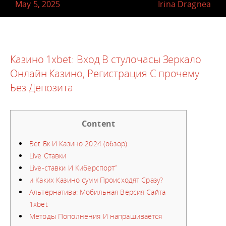
May 5, 2025
Irina Dragnea
Казино 1xbet: Вход В стулочасы Зеркало
Онлайн Казино, Регистрация С прочему
Без Депозита
Content
Bet Бк И Казино 2024 (обзор)
Live Ставки
Live-ставки И Киберспорт”
и Каких Казино сумм Происходят Сразу?
Альтернатива: Мобильная Версия Сайта
1xbet
Методы Пополнения И напрашивается