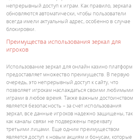
непрерывный доступ к играм. Как правило, зеркала
обновляются автоматически, чтобы пользователи
всегда имели актуальный адрес, особенно в случае
блокировки.
Преимущества использования зеркал для
игроков
Использование зеркал для онлайн казино платформ
предоставляет множество преимуществ. В первую
очередь, это непрерывный доступ к сайту, что
позволяет игрокам наслаждаться своими любимыми
играми в любое время. Также важным достоинством
является безопасность – за счет использования
зеркал, все данные игроков надежно защищены, так
как каналы связи не подвержены перехвату
третьими лицами. Еще одним преимуществом
является доступ к новым акциям и бонусам, которые