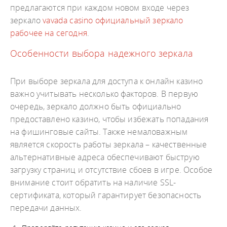
предлагаются при каждом новом входе через
зеркало
vavada casino официальный зеркало
рабочее на сегодня
.
Особенности выбора надежного зеркала
При выборе зеркала для доступа к онлайн казино
важно учитывать несколько факторов. В первую
очередь, зеркало должно быть официально
предоставлено казино, чтобы избежать попадания
на фишинговые сайты. Также немаловажным
является скорость работы зеркала – качественные
альтернативные адреса обеспечивают быструю
загрузку страниц и отсутствие сбоев в игре. Особое
внимание стоит обратить на наличие SSL-
сертификата, который гарантирует безопасность
передачи данных.