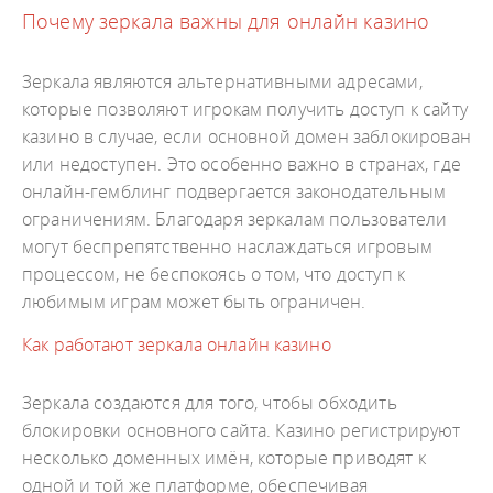
Почему зеркала важны для онлайн казино
Зеркала являются альтернативными адресами,
которые позволяют игрокам получить доступ к сайту
казино в случае, если основной домен заблокирован
или недоступен. Это особенно важно в странах, где
онлайн-гемблинг подвергается законодательным
ограничениям. Благодаря зеркалам пользователи
могут беспрепятственно наслаждаться игровым
процессом, не беспокоясь о том, что доступ к
любимым играм может быть ограничен.
Как работают зеркала онлайн казино
Зеркала создаются для того, чтобы обходить
блокировки основного сайта. Казино регистрируют
несколько доменных имён, которые приводят к
одной и той же платформе, обеспечивая