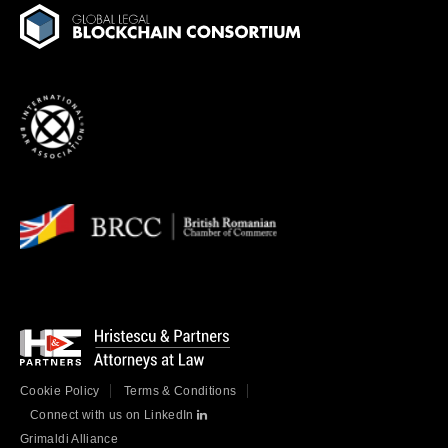
Cookie Policy
Terms & Conditions
Connect with us on LinkedIn
Grimaldi Alliance