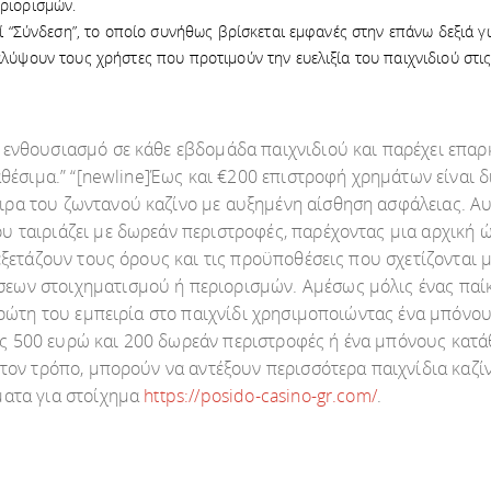
ριορισμών.
πί “Σύνδεση”, το οποίο συνήθως βρίσκεται εμφανές στην επάνω δεξιά γ
λύψουν τους χρήστες που προτιμούν την ευελιξία του παιχνιδιού στις
ενθουσιασμό σε κάθε εβδομάδα παιχνιδιού και παρέχει επαρκ
αθέσιμα.” “[newline]Έως και €200 επιστροφή χρημάτων είναι δ
ιρα του ζωντανού καζίνο με αυξημένη αίσθηση ασφάλειας. Α
υ ταιριάζει με δωρεάν περιστροφές, παρέχοντας μια αρχική 
 εξετάζουν τους όρους και τις προϋποθέσεις που σχετίζονται 
ων στοιχηματισμού ή περιορισμών. Αμέσως μόλις ένας παίκτ
 πρώτη του εμπειρία στο παιχνίδι χρησιμοποιώντας ένα μπόνο
 500 ευρώ και 200 δωρεάν περιστροφές ή ένα μπόνους κατά
 τον τρόπο, μπορούν να αντέξουν περισσότερα παιχνίδια καζίν
ματα για στοίχημα
https://posido-casino-gr.com/
.