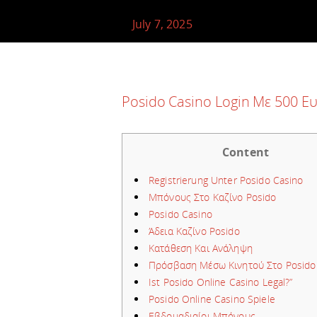
July 7, 2025
Posido Casino Login Με 500 
Content
Registrierung Unter Posido Casino
Μπόνους Στο Καζίνο Posido
Posido Casino
Άδεια Καζίνο Posido
Κατάθεση Και Ανάληψη
Πρόσβαση Μέσω Κινητού Στο Posido
Ist Posido Online Casino Legal?”
Posido Online Casino Spiele
Εβδομαδιαίοι Μπόνους