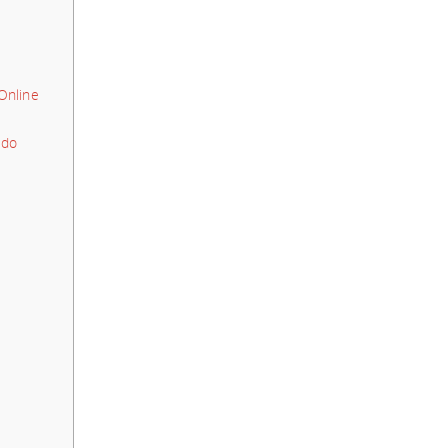
Online
ido