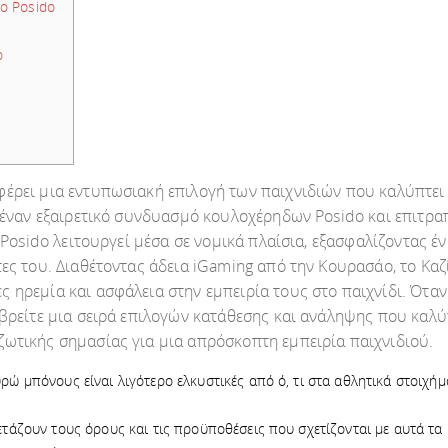
το Posido
o
φέρει μια εντυπωσιακή επιλογή των παιχνιδιών που καλύπτει
ε έναν εξαιρετικό συνδυασμό κουλοχέρηδων Posido και επιτρα
ο Posido λειτουργεί μέσα σε νομικά πλαίσια, εξασφαλίζοντας 
τες του. Διαθέτοντας άδεια iGaming από την Κουρασάο, το Κα
ηρεμία και ασφάλεια στην εμπειρία τους στο παιχνίδι. Όταν 
 βρείτε μια σειρά επιλογών κατάθεσης και ανάληψης που καλ
ωτικής σημασίας για μια απρόσκοπτη εμπειρία παιχνιδιού.
υρώ μπόνους είναι λιγότερο ελκυστικές από ό, τι στα αθλητικά στοιχήμ
εξετάζουν τους όρους και τις προϋποθέσεις που σχετίζονται με αυτά 