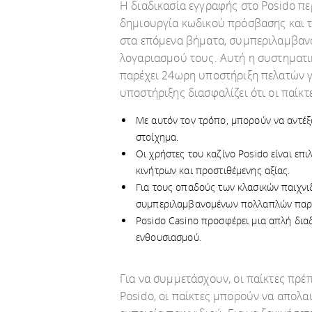
Η διαδικασία εγγραφής στο Posido πε
δημιουργία κωδικού πρόσβασης και τ
στα επόμενα βήματα, συμπεριλαμβαν
λογαριασμού τους. Αυτή η συστηματικ
παρέχει 24ωρη υποστήριξη πελατών γ
υποστήριξης διασφαλίζει ότι οι παίκ
Με αυτόν τον τρόπο, μπορούν να αντέξ
στοίχημα.
Οι χρήστες του καζίνο Posido είναι επ
κινήτρων και προστιθέμενης αξίας.
Για τους οπαδούς των κλασικών παιχνιδ
συμπεριλαμβανομένων πολλαπλών παραλ
Posido Casino προσφέρει μια απλή δια
ενθουσιασμού.
Για να συμμετάσχουν, οι παίκτες πρέπ
Posido, οι παίκτες μπορούν να απολα