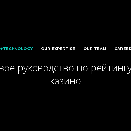
#TECHNOLOGY
OUR EXPERTISE
OUR TEAM
CAREE
ое руководство по рейтинг
казино