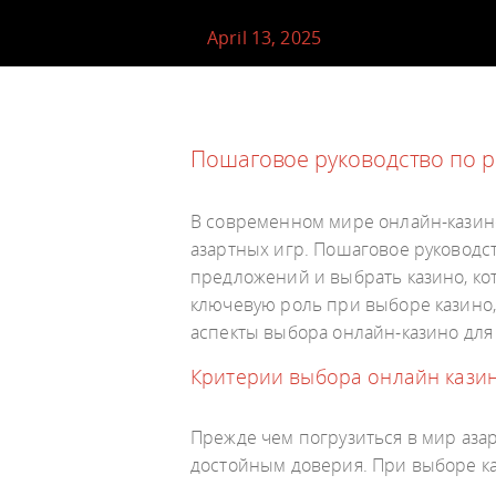
April 13, 2025
Пошаговое руководство по р
В современном мире онлайн-казин
азартных игр. Пошаговое руководс
предложений и выбрать казино, ко
ключевую роль при выборе казино,
аспекты выбора онлайн-казино для
Критерии выбора онлайн кази
Прежде чем погрузиться в мир аза
достойным доверия. При выборе к