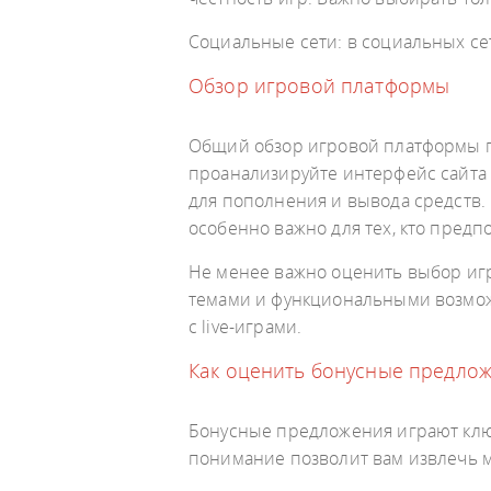
Социальные сети: в социальных се
Обзор игровой платформы
Общий обзор игровой платформы п
проанализируйте интерфейс сайта 
для пополнения и вывода средств.
особенно важно для тех, кто предп
Не менее важно оценить выбор игр
темами и функциональными возможно
с live-играми.
Как оценить бонусные предло
Бонусные предложения играют ключ
понимание позволит вам извлечь м