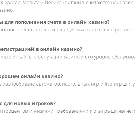
ак Кюрасао, Мальта и Великобритания, считаются наиболе
азино.
ы для пополнения счета в онлайн казино?
пособы оплаты включают кредитные карты, электронные 
регистрацией в онлайн казино?
ные инсайты о репутации казино и его уровне обслужива
хорошем онлайн казино?
разнообразие автоматов, настольных игр и live-игр для 
с для новых игроков?
им процентом и низкими требованиями к отыгрышу явля