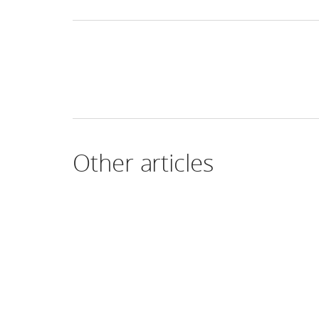
Other articles