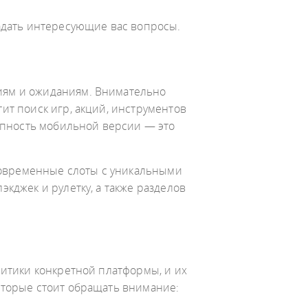
адать интересующие вас вопросы.
иям и ожиданиям. Внимательно
ит поиск игр, акций, инструментов
тупность мобильной версии — это
 современные слоты с уникальными
кджек и рулетку, а также разделов
литики конкретной платформы, и их
оторые стоит обращать внимание: