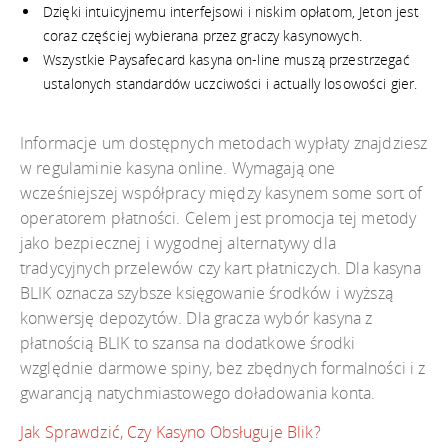
Dzięki intuicyjnemu interfejsowi i niskim opłatom, Jeton jest
coraz częściej wybierana przez graczy kasynowych.
Wszystkie Paysafecard kasyna on-line muszą przestrzegać
ustalonych standardów uczciwości i actually losowości gier.
Informacje um dostępnych metodach wypłaty znajdziesz
w regulaminie kasyna online. Wymagają one
wcześniejszej współpracy między kasynem some sort of
operatorem płatności. Celem jest promocja tej metody
jako bezpiecznej i wygodnej alternatywy dla
tradycyjnych przelewów czy kart płatniczych. Dla kasyna
BLIK oznacza szybsze księgowanie środków i wyższą
konwersję depozytów. Dla gracza wybór kasyna z
płatnością BLIK to szansa na dodatkowe środki
względnie darmowe spiny, bez zbędnych formalności i z
gwarancją natychmiastowego doładowania konta.
Jak Sprawdzić, Czy Kasyno Obsługuje Blik?