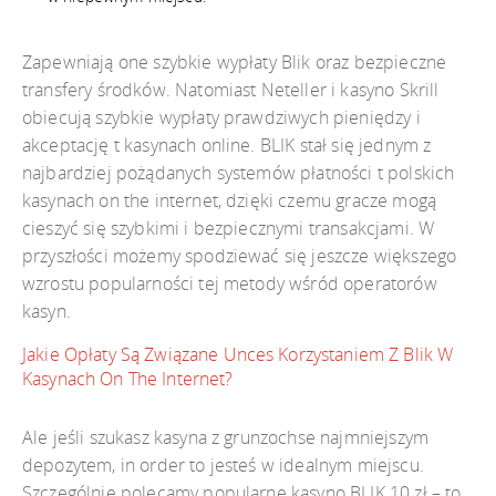
Zapewniają one szybkie wypłaty Blik oraz bezpieczne
transfery środków. Natomiast Neteller i kasyno Skrill
obiecują szybkie wypłaty prawdziwych pieniędzy i
akceptację t kasynach online. BLIK stał się jednym z
najbardziej pożądanych systemów płatności t polskich
kasynach on the internet, dzięki czemu gracze mogą
cieszyć się szybkimi i bezpiecznymi transakcjami. W
przyszłości możemy spodziewać się jeszcze większego
wzrostu popularności tej metody wśród operatorów
kasyn.
Jakie Opłaty Są Związane Unces Korzystaniem Z Blik W
Kasynach On The Internet?
Ale jeśli szukasz kasyna z grunzochse najmniejszym
depozytem, in order to jesteś w idealnym miejscu.
Szczególnie polecamy popularne kasyno BLIK 10 zł – to