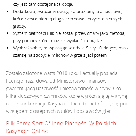
czy jest tam dostępna ta opcja.
Dodatkowo, zwracamy uwagę na programy lojalnościowe,
które często oferują długoterminowe korzyści dla stałych
graczy.
System płatności Blik nie został przewidziany jako metoda,
przy pomocy której możesz wypłacić pieniądze.
Wyobraź sobie, że wpłacając zaledwie 5 czy 10 złotych, masz
szansę na zdobycie milionów w grze z Jackpotem.
Zostało założone watts 2018 roku i actually posiada
licencję hazardową od Ministerstwo Finansow,
gwarantującą uczciwość i niezawodność witryny. Oto
kilka kluczowych czynników, które wyróżniają tę witrynę
na tle konkurencji. Kasyna on the internet różnią się pod
względem dostępnych tytułów i dostawców gier.
Blik Some Sort Of Inne Płatności W Polskich
Kasynach Online