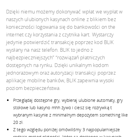
Dzięki niemu możemy dokonywać wpłat we wypłat w
naszych ulubionych kasynach online z blikiem bez
konieczności logowania się do bankowości on the
internet czy korzystania z czytnika kart. Wystarczy
jedynie potwierdzić transakcję poprzez kod BLIK
wysłany na nasz telefon. BLIK to jedno z
najbezpieczniejszych” “rozwiązań płatniczych
dostępnych na rynku. Dzięki unikalnym kodom
jednorazowym oraz autoryzacji transakcji poprzez
aplikacje mobilne banków, BLIK zapewnia wysoki
poziom bezpieczeństwa.
Przeglądaj dostępne gry, wybieraj ulubione automaty, gry
stołowe lub kasyno mhh żywo i ciesz się rozrywką t
wybranym kasynie z minimalnym depozytem something like
20 zł.
Z tego względu poniżej omówiliśmy 3 najpopularniejsze
rodzaje metod płatności, które są dostępne w kasynach