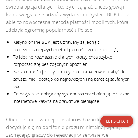
świetna opcja dla tych, którzy chcą grać unces głową i
keineswegs przesadzać z wydatkami. System BLIK to be
able to nowoczesna metoda płatności mobilnych, która
zdobyła ogromną popularność t Polsce.
Kasyno online BLIK jest uznawany za jedną z
najbezpieczniejszych metod płatności w internecie [1].
To idealne rozwiązanie dla tych, którzy chcą szybko
rozpocząć grę bez zbędnych opóźnień.
Nasza retahíla jest systematycznie aktualizowana, abyście
zawsze mieli dostęp do najnowszych i najbardziej zaufanych
opcji.
Co oczywiste, opisywany system płatności oferują też liczne
internetowe kasyna na prawdziwe pieniądze.
Obecnie coraz więcej operatorów hazardowych
LET'S CHAT!
decyduje się na obniżenie progu minimalnej wpłaty,
zachęcając graczy do rejestracji w serwisie we