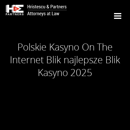
Polskie Kasyno On The
Internet Blik ️najlepsze Blik
Kasyno 2025