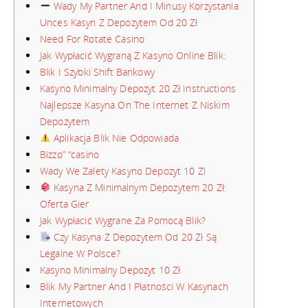
Wady My Partner And I Minusy Korzystania
Unces Kasyn Z Depozytem Od 20 Zł
Need For Rotate Casino
Jak Wypłacić Wygraną Z Kasyno Online Blik:
Blik I Szybki Shift Bankowy
Kasyno Minimalny Depozyt 20 Zł Instructions
Najlepsze Kasyna On The Internet Z Niskim
Depozytem
Aplikacja Blik Nie Odpowiada
Bizzo” “casino
Wady We Zalety Kasyno Depozyt 10 Zl
Kasyna Z Minimalnym Depozytem 20 Zł:
Oferta Gier
Jak Wypłacić Wygrane Za Pomocą Blik?
Czy Kasyna Z Depozytem Od 20 Zł Są
Legalne W Polsce?
Kasyno Minimalny Depozyt 10 Zł
Blik My Partner And I Płatności W Kasynach
Internetowych