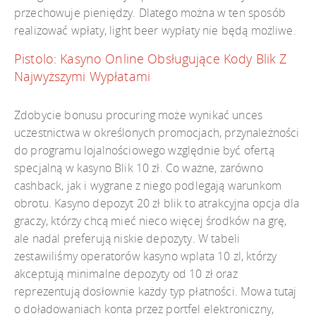
przechowuje pieniędzy. Dlatego można w ten sposób
realizować wpłaty, light beer wypłaty nie będą możliwe.
Pistolo: Kasyno Online Obsługujące Kody Blik Z
Najwyższymi Wypłatami
Zdobycie bonusu procuring może wynikać unces
uczestnictwa w określonych promocjach, przynależności
do programu lojalnościowego względnie być ofertą
specjalną w kasyno Blik 10 zł. Co ważne, zarówno
cashback, jak i wygrane z niego podlegają warunkom
obrotu. Kasyno depozyt 20 zł blik to atrakcyjna opcja dla
graczy, którzy chcą mieć nieco więcej środków na grę,
ale nadal preferują niskie depozyty. W tabeli
zestawiliśmy operatorów kasyno wplata 10 zl, którzy
akceptują minimalne depozyty od 10 zł oraz
reprezentują dosłownie każdy typ płatności. Mowa tutaj
o doładowaniach konta przez portfel elektroniczny,