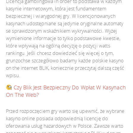
Licencja gamblingowa in order to podstawa w każdym
kasynie internetowym, która jest fundamentem
bezpiecznej i wiarygodnej gry. W licencjonowanych
kasynach udostępniane są jedynie oryginalne automaty
se sprawdzonym wskaźnikiem wykrywalności. Wyżej
wymienione informacje to tylko podstawowe kwestie,
które wpływają na ogólną decyzję o pozycji watts
rankingu. Jeśli chcesz dowiedzieć się więcej o tym,
grunzochse szczegółowo badamy każde polskie kasyno
on the internet BLIK, koniecznie przeczytaj dalszą część
wpisu.
Czy Blik Jest Bezpieczny Do Wpłat W Kasynach
On The Web?
Przed rozpoczęciem gry warto się upewnić, że wybrane
kasyno online posiada odpowiednią licencję do
oferowania usług hazardowych w Polsce. Zawsze warto