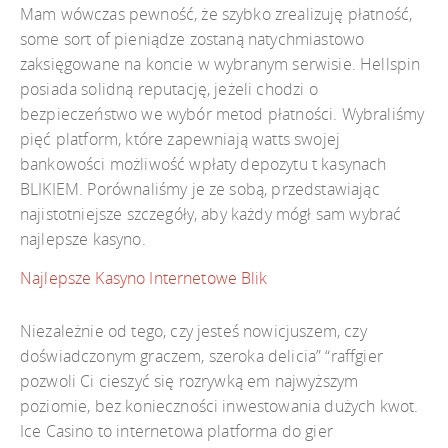
Mam wówczas pewność, że szybko zrealizuję płatność,
some sort of pieniądze zostaną natychmiastowo
zaksięgowane na koncie w wybranym serwisie. Hellspin
posiada solidną reputację, jeżeli chodzi o
bezpieczeństwo we wybór metod płatności. Wybraliśmy
pięć platform, które zapewniają watts swojej
bankowości możliwość wpłaty depozytu t kasynach
BLIKIEM. Porównaliśmy je ze sobą, przedstawiając
najistotniejsze szczegóły, aby każdy mógł sam wybrać
najlepsze kasyno.
Najlepsze Kasyno Internetowe Blik
Niezależnie od tego, czy jesteś nowicjuszem, czy
doświadczonym graczem, szeroka delicia” “raffgier
pozwoli Ci cieszyć się rozrywką em najwyższym
poziomie, bez konieczności inwestowania dużych kwot.
Ice Casino to internetowa platforma do gier