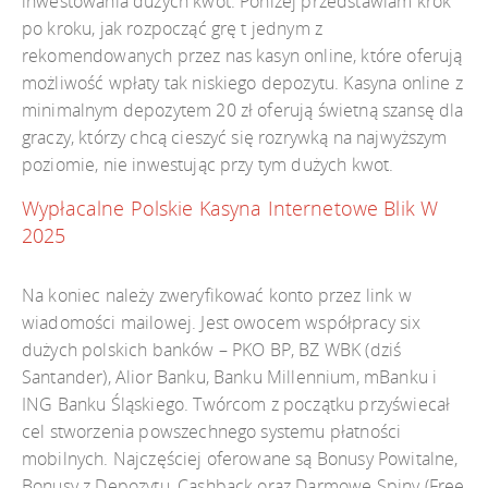
inwestowania dużych kwot. Poniżej przedstawiam krok
po kroku, jak rozpocząć grę t jednym z
rekomendowanych przez nas kasyn online, które oferują
możliwość wpłaty tak niskiego depozytu. Kasyna online z
minimalnym depozytem 20 zł oferują świetną szansę dla
graczy, którzy chcą cieszyć się rozrywką na najwyższym
poziomie, nie inwestując przy tym dużych kwot.
Wypłacalne Polskie Kasyna Internetowe Blik W
2025
Na koniec należy zweryfikować konto przez link w
wiadomości mailowej. Jest owocem współpracy six
dużych polskich banków – PKO BP, BZ WBK (dziś
Santander), Alior Banku, Banku Millennium, mBanku i
ING Banku Śląskiego. Twórcom z początku przyświecał
cel stworzenia powszechnego systemu płatności
mobilnych. Najczęściej oferowane są Bonusy Powitalne,
Bonusy z Depozytu, Cashback oraz Darmowe Spiny (Free