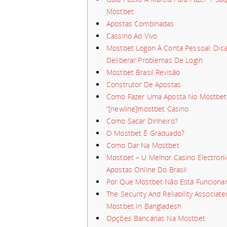
Mostbet
Apostas Combinadas
Cassino Ao Vivo
Mostbet Logon À Conta Pessoal: Dica
Deliberar Problemas De Login
Mostbet Brasil Revisão
Construtor De Apostas
Como Fazer Uma Aposta No Mostbet
“[newline]mostbet Casino
Como Sacar Dinheiro?
O Mostbet É Graduado?
Como Dar Na Mostbet
Mostbet – U Melhor Casino Electroni
Apostas Online Do Brasil
Por Que Mostbet Não Está Funciona
The Security And Reliability Associat
Mostbet In Bangladesh
Opções Bancárias Na Mostbet