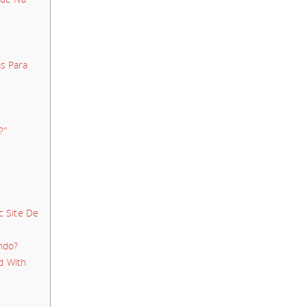
s Para
?”
c Site De
ndo?
ed With