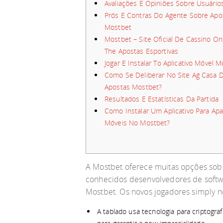
Avaliações E Opiniões Sobre Usuário
Prós E Contras Do Agente Sobre Apo
Mostbet
Mostbet – Site Oficial De Cassino On
The Apostas Esportivas
Jogar E Instalar To Aplicativo Móvel 
Como Se Deliberar No Site Ag Casa 
Apostas Mostbet?
Resultados E Estatísticas Da Partida
Como Instalar Um Aplicativo Para Ap
Móveis No Mostbet?
A Mostbet oferece muitas opções sobre
conhecidos desenvolvedores de softwa
Mostbet. Os novos jogadores simply no
A tablado usa tecnologia para criptogr