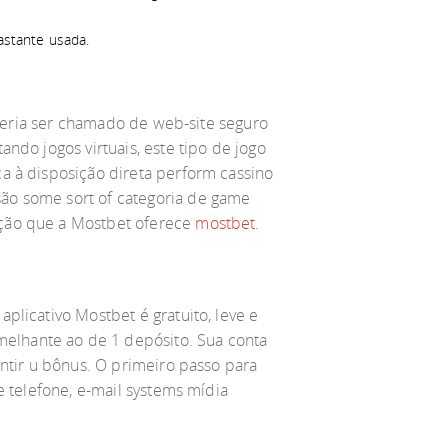
astante usada.
poderia ser chamado de web-site seguro
ndo jogos virtuais, este tipo de jogo
a à disposição direta perform cassino
ão some sort of categoria de game
eção que a Mostbet oferece
mostbet
.
plicativo Mostbet é gratuito, leve e
elhante ao de 1 depósito. Sua conta
antir u bônus. O primeiro passo para
e telefone, e-mail systems mídia