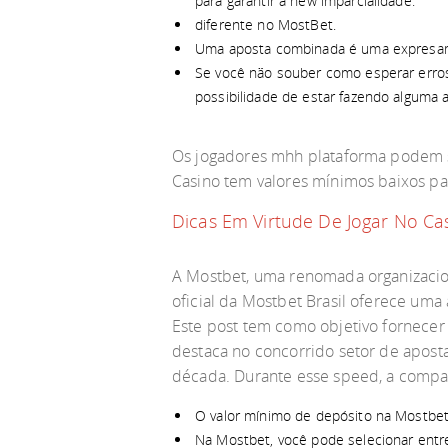
para garantir a new imparcialidade.
diferente no MostBet.
Uma aposta combinada é uma expresam
Se você não souber como esperar erros
possibilidade de estar fazendo alguma
Os jogadores mhh plataforma podem se
Casino tem valores mínimos baixos p
Dicas Em Virtude De Jogar No Ca
A Mostbet, uma renomada organizacion 
oficial da Mostbet Brasil oferece uma
Este post tem como objetivo fornecer 
destaca no concorrido setor de apost
década. Durante esse speed, a compa
O valor mínimo de depósito na Mostbet
Na Mostbet, você pode selecionar entre