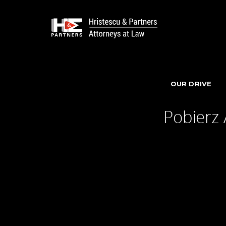
OUR DRIVE
Pobierz 