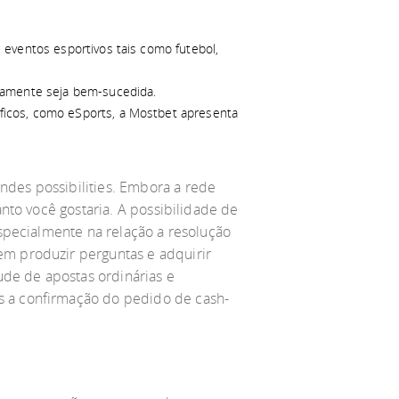
 eventos esportivos tais como futebol,
esamente seja bem-sucedida.
ficos, como eSports, a Mostbet apresenta
des possibilities. Embora a rede
nto você gostaria. A possibilidade de
specialmente na relação a resolução
m produzir perguntas e adquirir
ude de apostas ordinárias e
s a confirmação do pedido de cash-