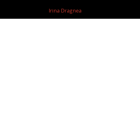
Irina Dragnea