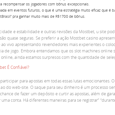
ra recompensar os jogadores com bônus excepcionais.
ada em eventos futuros, o que é uma estratégia muito eficaz que é b
Brasil” pra ganhar muito mais de R$1700 de bônus.
vacidade e estabilidade e outras revisões da Mostbet, u site 
são quase seguras. Se preferir a ação Mostbet casino apresenta
o ao vivo apresentando revendedores mais experientes o coloc
ia de jogo. Embora entendamos que os slot machines online s
 online, ainda estamos surpresos com the quantidade de sel
bet É Confiável?
articipar para apostas em todas essas lutas emocionantes. O a
o do web-site. O saque para seu dinheiro é um processo sem
 chance de fazer um depósito e curtir as apostas, além de gar
r uma conta. Há diferentes maneiras para se registrar” “durant