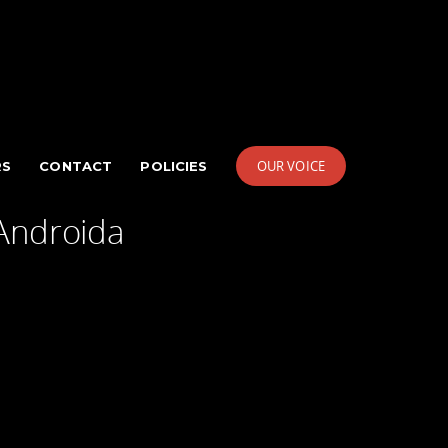
OUR VOICE
RS
CONTACT
POLICIES
 Androida