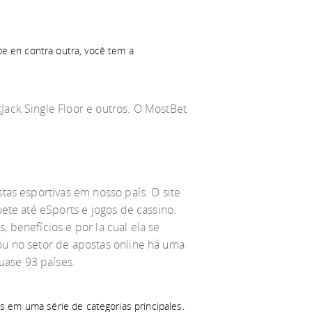
e en contra outra, você tem a
ack Single Floor e outros. O MostBet
tas esportivas em nosso país. O site
ete até eSports e jogos de cassino.
 benefícios e por la cual ela se
ou no setor de apostas online há uma
ase 93 países.
s em uma série de categorias principales.