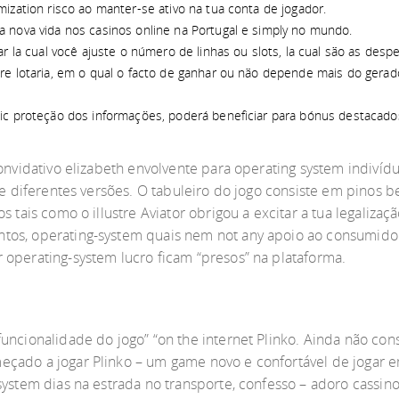
ization risco ao manter-se ativo na tua conta de jogador.
 nova vida nos casinos online na Portugal e simply no mundo.
r la cual você ajuste o número de linhas ou slots, la cual são as desp
e lotaria, em o qual o facto de ganhar ou não depende mais do gerado
ic proteção dos informações, poderá beneficiar para bónus destacado
convidativo elizabeth envolvente para operating system indiv
 de diferentes versões. O tabuleiro do jogo consiste em pino
s tais como o illustre Aviator obrigou a excitar a tua legaliza
os, operating-system quais nem not any apoio ao consumidor
 operating-system lucro ficam “presos” na plataforma.
uncionalidade do jogo” “on the internet Plinko. Ainda não con
eçado a jogar Plinko – um game novo e confortável de jogar
system dias na estrada no transporte, confesso – adoro cassin