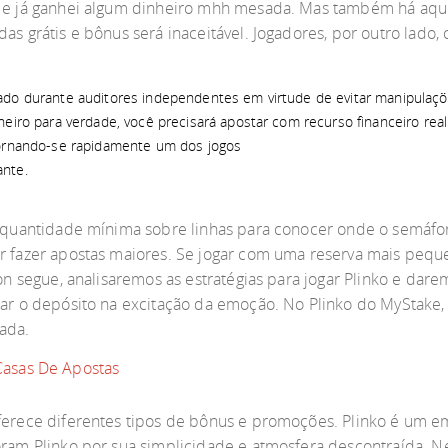
e e já ganhei algum dinheiro mhh mesada. Mas também há aqu
as grátis e bônus será inaceitável. Jogadores, por outro lado,
ado durante auditores independentes em virtude de evitar manipulaçõe
eiro para verdade, você precisará apostar com recurso financeiro real
tornando-se rapidamente um dos jogos
ante.
e quantidade mínima sobre linhas para conocer onde o semáfor
r fazer apostas maiores. Se jogar com uma reserva mais pequen
sson segue, analisaremos as estratégias para jogar Plinko e d
tar o depósito na excitação da emoção. No Plinko do MyStake, v
ada.
Casas De Apostas
oferece diferentes tipos de bônus e promoções. Plinko é um 
oram Plinko por sua simplicidade e atmosfera descontraída. N