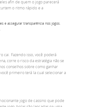
eles afin de quem o jogo parecerá
 curtem o ritmo rápido e a
s e assegurar transparência nos jogos.
.
o cai. Fazendo isso, você poderá
a, corre o risco da estratégia não se
aremos conselhos sobre como ganhar
ocê primeiro terá la cual selecionar a
emocionante jogo de cassino que pode
este jogo, bolas são lançadas na uma