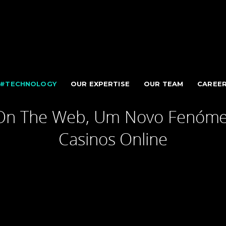
#TECHNOLOGY
OUR EXPERTISE
OUR TEAM
CAREE
 On The Web, Um Novo Fenóm
Casinos Online