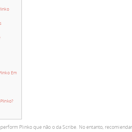
linko
s
e
Plinko Em
Plinko?
 perform Plinko que não o da Scribe. No entanto, recomiendan