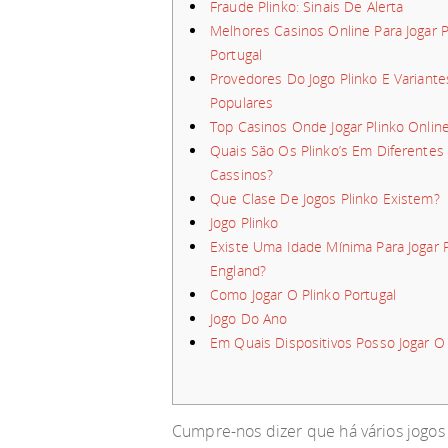
Fraude Plinko: Sinais De Alerta
Melhores Casinos Online Para Jogar P
Portugal
Provedores Do Jogo Plinko E Variante
Populares
Top Casinos Onde Jogar Plinko Onlin
Quais São Os Plinko’s Em Diferentes
Cassinos?
Que Clase De Jogos Plinko Existem?
Jogo Plinko
Existe Uma Idade Mínima Para Jogar 
England?
Como Jogar O Plinko Portugal
Jogo Do Ano
Em Quais Dispositivos Posso Jogar O 
Cumpre-nos dizer que há vários jogos