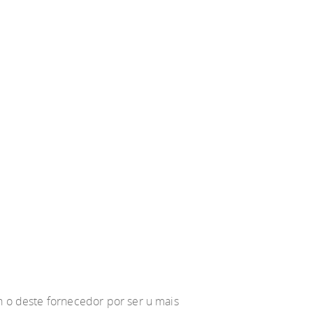
 o deste fornecedor por ser u mais