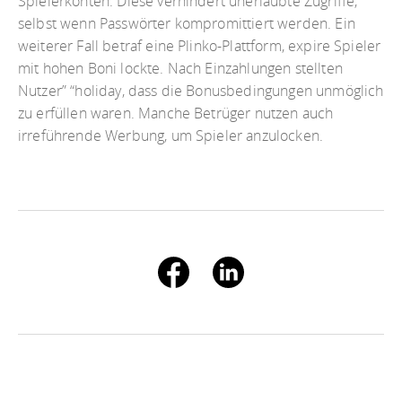
Spielerkonten. Diese verhindert unerlaubte Zugriffe,
selbst wenn Passwörter kompromittiert werden. Ein
weiterer Fall betraf eine Plinko-Plattform, expire Spieler
mit hohen Boni lockte. Nach Einzahlungen stellten
Nutzer” “holiday, dass die Bonusbedingungen unmöglich
zu erfüllen waren. Manche Betrüger nutzen auch
irreführende Werbung, um Spieler anzulocken.