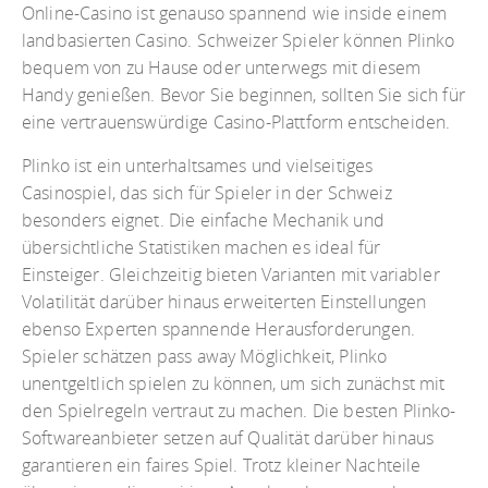
Online-Casino ist genauso spannend wie inside einem
landbasierten Casino. Schweizer Spieler können Plinko
bequem von zu Hause oder unterwegs mit diesem
Handy genießen. Bevor Sie beginnen, sollten Sie sich für
eine vertrauenswürdige Casino-Plattform entscheiden.
Plinko ist ein unterhaltsames und vielseitiges
Casinospiel, das sich für Spieler in der Schweiz
besonders eignet. Die einfache Mechanik und
übersichtliche Statistiken machen es ideal für
Einsteiger. Gleichzeitig bieten Varianten mit variabler
Volatilität darüber hinaus erweiterten Einstellungen
ebenso Experten spannende Herausforderungen.
Spieler schätzen pass away Möglichkeit, Plinko
unentgeltlich spielen zu können, um sich zunächst mit
den Spielregeln vertraut zu machen. Die besten Plinko-
Softwareanbieter setzen auf Qualität darüber hinaus
garantieren ein faires Spiel. Trotz kleiner Nachteile