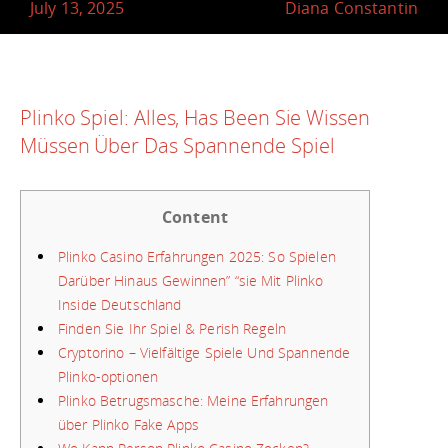
July 13, 2025
Diana Constantin
Plinko Spiel: Alles, Has Been Sie Wissen
Müssen Über Das Spannende Spiel
Content
Plinko Casino Erfahrungen 2025: So Spielen
Darüber Hinaus Gewinnen” “sie Mit Plinko
Inside Deutschland
Finden Sie Ihr Spiel & Perish Regeln
Cryptorino – Vielfältige Spiele Und Spannende
Plinko-optionen
Plinko Betrugsmasche: Meine Erfahrungen
über Plinko Fake Apps