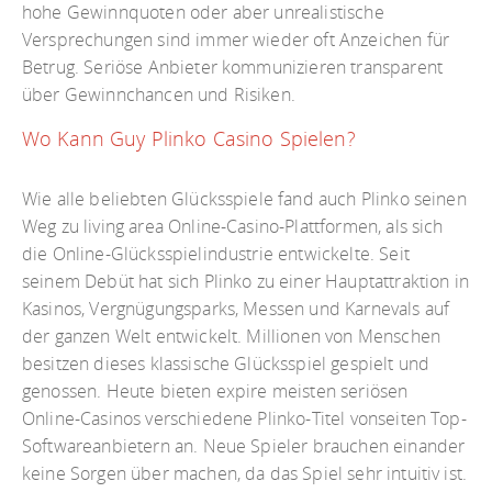
hohe Gewinnquoten oder aber unrealistische
Versprechungen sind immer wieder oft Anzeichen für
Betrug. Seriöse Anbieter kommunizieren transparent
über Gewinnchancen und Risiken.
Wo Kann Guy Plinko Casino Spielen?
Wie alle beliebten Glücksspiele fand auch Plinko seinen
Weg zu living area Online-Casino-Plattformen, als sich
die Online-Glücksspielindustrie entwickelte. Seit
seinem Debüt hat sich Plinko zu einer Hauptattraktion in
Kasinos, Vergnügungsparks, Messen und Karnevals auf
der ganzen Welt entwickelt. Millionen von Menschen
besitzen dieses klassische Glücksspiel gespielt und
genossen. Heute bieten expire meisten seriösen
Online-Casinos verschiedene Plinko-Titel vonseiten Top-
Softwareanbietern an. Neue Spieler brauchen einander
keine Sorgen über machen, da das Spiel sehr intuitiv ist.