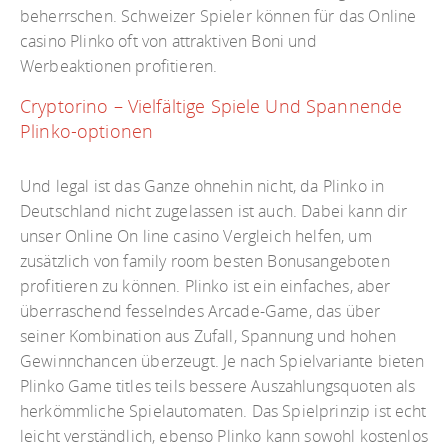
beherrschen. Schweizer Spieler können für das Online
casino Plinko oft von attraktiven Boni und
Werbeaktionen profitieren.
Cryptorino – Vielfältige Spiele Und Spannende
Plinko-optionen
Und legal ist das Ganze ohnehin nicht, da Plinko in
Deutschland nicht zugelassen ist auch. Dabei kann dir
unser Online On line casino Vergleich helfen, um
zusätzlich von family room besten Bonusangeboten
profitieren zu können. Plinko ist ein einfaches, aber
überraschend fesselndes Arcade-Game, das über
seiner Kombination aus Zufall, Spannung und hohen
Gewinnchancen überzeugt. Je nach Spielvariante bieten
Plinko Game titles teils bessere Auszahlungsquoten als
herkömmliche Spielautomaten. Das Spielprinzip ist echt
leicht verständlich, ebenso Plinko kann sowohl kostenlos