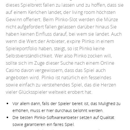
dieses Spielbrett fallen zu lassen und zu hoffen, dass sie
auf einem Kerlchen landet, der living room höchsten
Gewinn offeriert. Beim Plinko-Slot werden die Münze
nicht aufgefordert fallen gelassen darüber hinaus Sie
haben keinen Einfluss darauf, bei wem sie landet. Auch
wenn die Wert der Anbieter, expire Plinko in einem
Spieleportfolio haben, steigt, so ist Plinko keine
Selbstverständlichkeit. Wer also Plinko zocken will,
sollte sich im Zuge dieser Suche nach einem Online
Casino davon vergewissern, dass das Spiel auch
angeboten wird. Plinko ist natürlich ein fesselndes
sowie einfach zu verstehendes Spiel, das die Herzen
vieler Glücksspieler weltweit erobert hat.
Vor allem dann, falls der Spieler bereit ist, das Mulighed zu
erhöhen, muss er hier durchaus belohnt werden.
Die besten Plinko-Softwareanbieter setzen auf Qualität
sowie garantieren ein faires Spiel.