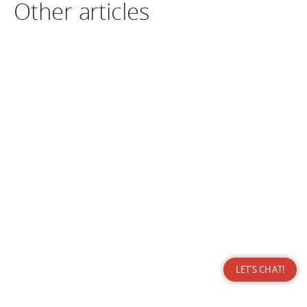
Other articles
LET'S CHAT!