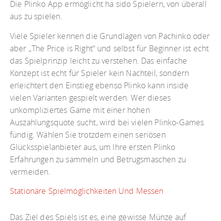
Die Plinko App ermöglicht ha sido Spielern, von überall
aus zu spielen.
Viele Spieler kennen die Grundlagen von Pachinko oder
aber „The Price is Right“ und selbst für Beginner ist echt
das Spielprinzip leicht zu verstehen. Das einfache
Konzept ist echt für Spieler kein Nachteil, sondern
erleichtert den Einstieg ebenso Plinko kann inside
vielen Varianten gespielt werden. Wer dieses
unkompliziertes Game mit einer hohen
Auszahlungsquote sucht, wird bei vielen Plinko-Games
fündig. Wählen Sie trotzdem einen seriösen
Glücksspielanbieter aus, um Ihre ersten Plinko
Erfahrungen zu sammeln und Betrugsmaschen zu
vermeiden.
Stationäre Spielmöglichkeiten Und Messen
Das Ziel des Spiels ist es, eine gewisse Münze auf