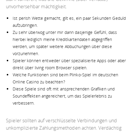
unvorhersehbar mächtigkeit.
Ist perish Wette gemacht, gilt es, ein paar Sekunden Geduld
aufzubringen.
Zu sehr überwog unter mir dann dasjenige Gefühl, dass
hierbei lediglich meine Kreditkartendaten abgegriffen
werden, um später weitere Abbuchungen über diese
vorzunehmen.
Spieler können entweder über spezialisierte Apps oder aber
direkt über living room Browser spielen.
Welche Funktionen sind beim Plinko-Spiel im deutschen
Online Casino zu beachten?
Diese Spiele sind oft mit ansprechenden Grafiken und
Soundeffekten angereichert, um das Spielerlebnis zu
verbessern.
Spieler sollten auf verschlüsselte Verbindungen und
unkomplizierte Zahlungsmethoden achten. Verdächtig