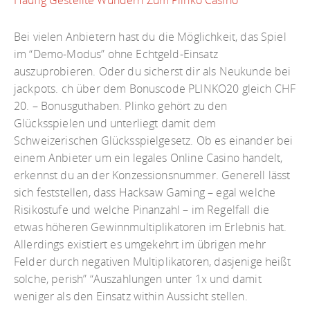
Häufig Gestellte Wundern Zum Plinko Casino
Bei vielen Anbietern hast du die Möglichkeit, das Spiel
im “Demo-Modus” ohne Echtgeld-Einsatz
auszuprobieren. Oder du sicherst dir als Neukunde bei
jackpots. ch über dem Bonuscode PLINKO20 gleich CHF
20. – Bonusguthaben. Plinko gehört zu den
Glücksspielen und unterliegt damit dem
Schweizerischen Glücksspielgesetz. Ob es einander bei
einem Anbieter um ein legales Online Casino handelt,
erkennst du an der Konzessionsnummer. Generell lässt
sich feststellen, dass Hacksaw Gaming – egal welche
Risikostufe und welche Pinanzahl – im Regelfall die
etwas höheren Gewinnmultiplikatoren im Erlebnis hat.
Allerdings existiert es umgekehrt im übrigen mehr
Felder durch negativen Multiplikatoren, dasjenige heißt
solche, perish” “Auszahlungen unter 1x und damit
weniger als den Einsatz within Aussicht stellen.