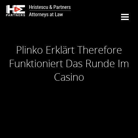
Plinko Erklärt Therefore
Funktioniert Das Runde Im
Casino