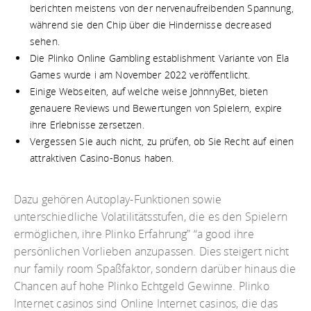
berichten meistens von der nervenaufreibenden Spannung,
während sie den Chip über die Hindernisse decreased
sehen.
Die Plinko Online Gambling establishment Variante von Ela
Games wurde i am November 2022 veröffentlicht.
Einige Webseiten, auf welche weise JohnnyBet, bieten
genauere Reviews und Bewertungen von Spielern, expire
ihre Erlebnisse zersetzen.
Vergessen Sie auch nicht, zu prüfen, ob Sie Recht auf einen
attraktiven Casino-Bonus haben.
Dazu gehören Autoplay-Funktionen sowie
unterschiedliche Volatilitätsstufen, die es den Spielern
ermöglichen, ihre Plinko Erfahrung” “a good ihre
persönlichen Vorlieben anzupassen. Dies steigert nicht
nur family room Spaßfaktor, sondern darüber hinaus die
Chancen auf hohe Plinko Echtgeld Gewinne. Plinko
Internet casinos sind Online Internet casinos, die das