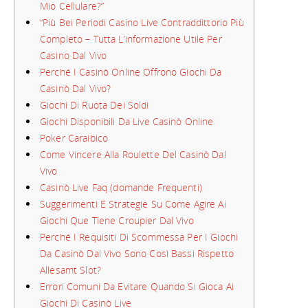
Mio Cellulare?”
“Più Bei Periodi Casino Live Contraddittorio Più
Completo – Tutta L’informazione Utile Per
Casino Dal Vivo
Perché I Casinò Online Offrono Giochi Da
Casinò Dal Vivo?
Giochi Di Ruota Dei Soldi
Giochi Disponibili Da Live Casinò Online
Poker Caraibico
Come Vincere Alla Roulette Del Casinò Dal
Vivo
Casinò Live Faq (domande Frequenti)
Suggerimenti E Strategie Su Come Agire Ai
Giochi Que Tiene Croupier Dal Vivo
Perché I Requisiti Di Scommessa Per I Giochi
Da Casinò Dal Vivo Sono Così Bassi Rispetto
Allesamt Slot?
Errori Comuni Da Evitare Quando Si Gioca Ai
Giochi Di Casinò Live