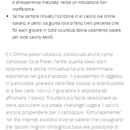
e all’esperienza maturata, recita un indicazione non
indifferente.
Se hai sempre rinviato l’iscrizione in el casino live online
italiano, e pensi sia giunta l’ora di farlo, tieni presente che
for each giocare in tutta sicurezza dovrai solamente optare
per este casino AAMS.
E il Online poker caraibico, conosciuto anche come
Caribbean Stud Poker, ha the qualità ideali each
sorprendere anche chihuahua ha una determinada
esperienza nel gara d’azzardo. Il passatempo in oggetto,
in particolare, prevede nella fase iniziale la distribuzione
di a few carte, con cui il giocatore si appresta ad
affrontare il banco. Risulterà più facile selezionare se
stare, assicurare la puntata, challenge luogo a 1 split o,
ancora, propendere per il raddoppio. Fortunatamente,”
“on the internet esistono diverse tabelle che consigliano
the opzioni migliori throughout base alle possibilità di