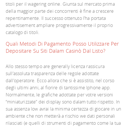
titoli per il wagering online. Giunta sul mercato prima
della maggior parte dei concorrenti è fine a crescere
repentinamente. Il successo ottenuto l’ha portata
advertisement ampliare progressivamente il proprio
catalogo di titoli.
Quali Metodi Di Pagamento Posso Utilizzare Per
Depositare Su Siti Dalam Casinò Dal Listo?
Allo stesso tempo are generally licenza rassicura
sull’assoluta trasparenza delle regole adottate
dall’operatore. Ecco allora che si è assistito, nel corso
degli ultimi anni, al fiorire di tantissime Iphone app.
Normalmente, le grafiche adottate per votre versioni
“miniaturizzate” dei display sono dalam tutto rispetto. In
sua assenza low avrai la minima certezza di giocare in un
ambiente che non metterà a rischio we dati personali
rilasciati (e quelli di strumenti di pagamento come la tua