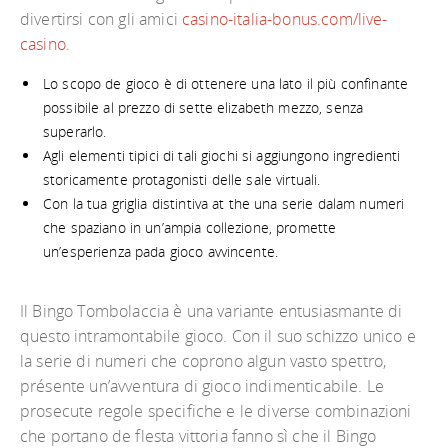
divertirsi con gli amici
casino-italia-bonus.com/live-
casino
.
Lo scopo de gioco è di ottenere una lato il più confinante
possibile al prezzo di sette elizabeth mezzo, senza
superarlo.
Agli elementi tipici di tali giochi si aggiungono ingredienti
storicamente protagonisti delle sale virtuali.
Con la tua griglia distintiva at the una serie dalam numeri
che spaziano in un’ampia collezione, promette
un’esperienza pada gioco avvincente.
Il Bingo Tombolaccia è una variante entusiasmante di
questo intramontabile gioco. Con il suo schizzo unico e
la serie di numeri che coprono algun vasto spettro,
présente un’avventura di gioco indimenticabile. Le
prosecute regole specifiche e le diverse combinazioni
che portano de flesta vittoria fanno sì che il Bingo