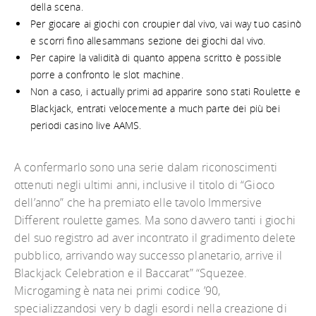
della scena.
Per giocare ai giochi con croupier dal vivo, vai way tuo casinò
e scorri fino allesammans sezione dei giochi dal vivo.
Per capire la validità di quanto appena scritto è possible
porre a confronto le slot machine.
Non a caso, i actually primi ad apparire sono stati Roulette e
Blackjack, entrati velocemente a much parte dei più bei
periodi casino live AAMS.
A confermarlo sono una serie dalam riconoscimenti
ottenuti negli ultimi anni, inclusive il titolo di “Gioco
dell’anno” che ha premiato elle tavolo Immersive
Different roulette games. Ma sono davvero tanti i giochi
del suo registro ad aver incontrato il gradimento delete
pubblico, arrivando way successo planetario, arrive il
Blackjack Celebration e il Baccarat” “Squezee.
Microgaming è nata nei primi codice ’90,
specializzandosi very b dagli esordi nella creazione di