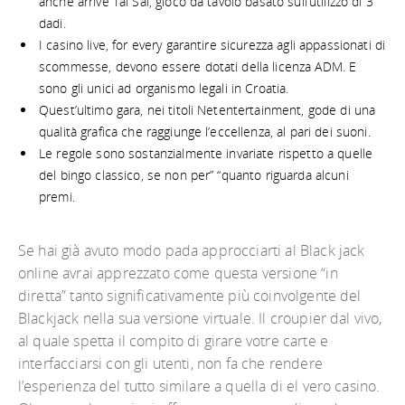
anche arrive Tai Sai, gioco da tavolo basato sull’utilizzo di 3
dadi.
I casino live, for every garantire sicurezza agli appassionati di
scommesse, devono essere dotati della licenza ADM. E
sono gli unici ad organismo legali in Croatia.
Quest’ultimo gara, nei titoli Netentertainment, gode di una
qualità grafica che raggiunge l’eccellenza, al pari dei suoni.
Le regole sono sostanzialmente invariate rispetto a quelle
del bingo classico, se non per” “quanto riguarda alcuni
premi.
Se hai già avuto modo pada approcciarti al Black jack
online avrai apprezzato come questa versione “in
diretta” tanto significativamente più coinvolgente del
Blackjack nella sua versione virtuale. Il croupier dal vivo,
al quale spetta il compito di girare votre carte e
interfacciarsi con gli utenti, non fa che rendere
l’esperienza del tutto similare a quella di el vero casino.