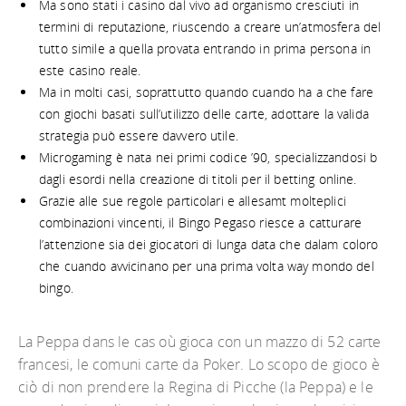
Ma sono stati i casino dal vivo ad organismo cresciuti in
termini di reputazione, riuscendo a creare un’atmosfera del
tutto simile a quella provata entrando in prima persona in
este casino reale.
Ma in molti casi, soprattutto quando cuando ha a che fare
con giochi basati sull’utilizzo delle carte, adottare la valida
strategia può essere davvero utile.
Microgaming è nata nei primi codice ’90, specializzandosi b
dagli esordi nella creazione di titoli per il betting online.
Grazie alle sue regole particolari e allesamt molteplici
combinazioni vincenti, il Bingo Pegaso riesce a catturare
l’attenzione sia dei giocatori di lunga data che dalam coloro
che cuando avvicinano per una prima volta way mondo del
bingo.
La Peppa dans le cas où gioca con un mazzo di 52 carte
francesi, le comuni carte da Poker. Lo scopo de gioco è
ciò di non prendere la Regina di Picche (la Peppa) e le