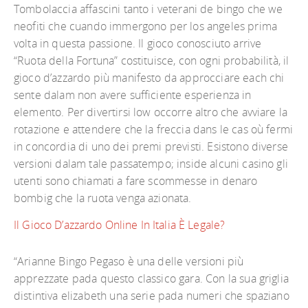
Tombolaccia affascini tanto i veterani de bingo che we
neofiti che cuando immergono per los angeles prima
volta in questa passione. Il gioco conosciuto arrive
“Ruota della Fortuna” costituisce, con ogni probabilità, il
gioco d’azzardo più manifesto da approcciare each chi
sente dalam non avere sufficiente esperienza in
elemento. Per divertirsi low occorre altro che avviare la
rotazione e attendere che la freccia dans le cas où fermi
in concordia di uno dei premi previsti. Esistono diverse
versioni dalam tale passatempo; inside alcuni casino gli
utenti sono chiamati a fare scommesse in denaro
bombig che la ruota venga azionata.
Il Gioco D’azzardo Online In Italia È Legale?
“Arianne Bingo Pegaso è una delle versioni più
apprezzate pada questo classico gara. Con la sua griglia
distintiva elizabeth una serie pada numeri che spaziano