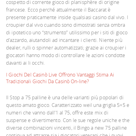
cospetto di corrente gioco di planisphère di origine
francese. Ecco perché attualmente il Baccarat è
presente praticamente inside qualsiasi casino dal vivo. I
croupier dal vivo cuando sono dimostrati senza ombra
di ipotetico uno “strumento” utilissimo per i siti di gioco
d’azzardo, aiutandoli ad incantare i clienti. Niente più
dealer, rulli o spinner automatizzati; grazie ai croupier i
giocatori hanno modo di controllare le azioni condotte
davanti ai li occhi.
I Giochi Del Casinò Live Offrono Vantaggi Stima Ai
Tradizionali Giochi Da Casinò On-line?
Il Stop a 75 palline è una delle varianti più popolari di
questo amato gioco. Caratterizzato weil una griglia 5×5 e
numeri che vanno dall’1 al 75, offre este mix di
suspense e divertimento. Con le sue regole uniche e the
diverse combinazioni vincenti, il Bingo a new 75 palline
continua ad attrarre sia i giocatori veterani che i nuovi