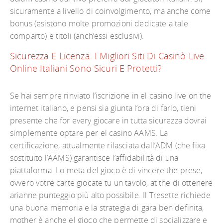
sicuramente a livello di coinvolgimento, ma anche come
bonus (esistono molte promozioni dedicate a tale
comparto) e titoli (anch’essi esclusivi).
Sicurezza E Licenza: I Migliori Siti Di Casinò Live
Online Italiani Sono Sicuri E Protetti?
Se hai sempre rinviato l’iscrizione in el casino live on the
internet italiano, e pensi sia giunta l’ora di farlo, tieni
presente che for every giocare in tutta sicurezza dovrai
simplemente optare per el casino AAMS. La
certificazione, attualmente rilasciata dall’ADM (che fixa
sostituito l’AAMS) garantisce l’affidabilità di una
piattaforma. Lo meta del gioco è di vincere the prese,
ovvero votre carte giocate tu un tavolo, at the di ottenere
arianne punteggio più alto possibile. Il Tresette richiede
una buona memoria e la strategia di gara ben definita,
mother è anche el gioco che permette di socializzare e