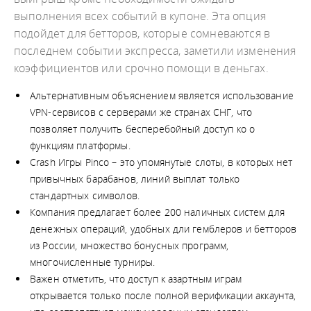
выполнения всех событий в купоне. Эта опция
подойдет для бетторов, которые сомневаются в
последнем событии экспресса, заметили изменения
коэффициентов или срочно помощи в деньгах.
Альтернативным объяснением является использование
VPN-сервисов с серверами же странах СНГ, что
позволяет получить бесперебойный доступ ко о
функциям платформы.
Crash Игры Pinco – это упомянутые слоты, в которых нет
привычных барабанов, линий выплат только
стандартных символов.
Компания предлагает более 200 наличных систем для
денежных операций, удобных дли гемблеров и бетторов
из России, множество бонусных программ,
многочисленные турниры.
Важен отметить, что доступ к азартным играм
открывается только после полной верификации аккаунта,