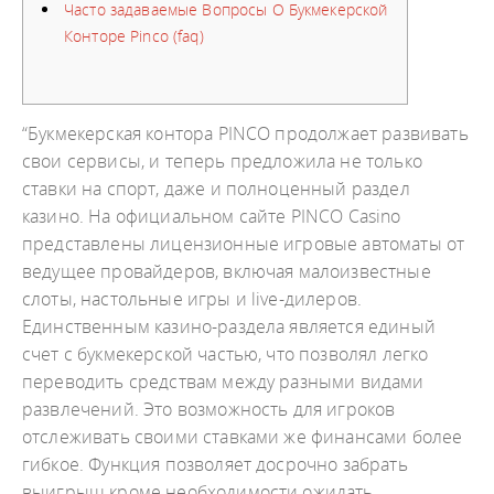
Часто задаваемые Вопросы О Букмекерской
Конторе Pinco (faq)
“Букмекерская контора PINCO продолжает развивать
свои сервисы, и теперь предложила не только
ставки на спорт, даже и полноценный раздел
казино. На официальном сайте PINCO Casino
представлены лицензионные игровые автоматы от
ведущее провайдеров, включая малоизвестные
слоты, настольные игры и live-дилеров.
Единственным казино-раздела является единый
счет с букмекерской частью, что позволял легко
переводить средствам между разными видами
развлечений. Это возможность для игроков
отслеживать своими ставками же финансами более
гибкое. Функция позволяет досрочно забрать
выигрыш кроме необходимости ожидать