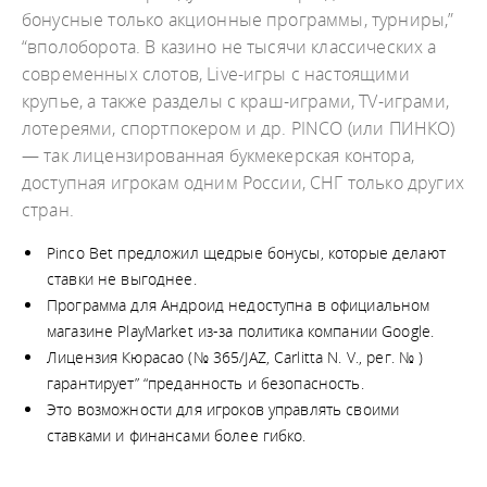
бонусные только акционные программы, турниры,”
“вполоборота. В казино не тысячи классических а
современных слотов, Live-игры с настоящими
крупье, а также разделы с краш-играми, TV-играми,
лотереями, спортпокером и др. PINCO (или ПИНКО)
— так лицензированная букмекерская контора,
доступная игрокам одним России, СНГ только других
стран.
Pinco Bet предложил щедрые бонусы, которые делают
ставки не выгоднее.
Программа для Андроид недоступна в официальном
магазине PlayMarket из-за политика компании Google.
Лицензия Кюрасао (№ 365/JAZ, Carlitta N. V., рег. № )
гарантирует” “преданность и безопасность.
Это возможности для игроков управлять своими
ставками и финансами более гибко.