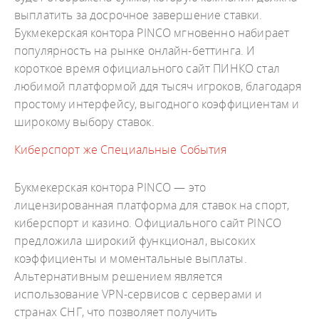
выплатить за досрочное завершение ставки.
Букмекерская контора PINCO мгновенно набирает
популярность на рынке онлайн-беттинга. И
короткое время официального сайт ПИНКО стал
любимой платформой ддя тысяч игроков, благодаря
простому интерфейсу, выгодного коэффициентам и
широкому выбору ставок.
Киберспорт же Специальные События
Букмекерская контора PINCO — это
лицензированная платформа для ставок на спорт,
киберспорт и казино. Официального сайт PINCO
предложила широкий функционал, высоких
коэффициенты и моментальные выплаты.
Альтернативным решением является
использование VPN-сервисов с серверами и
странах СНГ, что позволяет получить