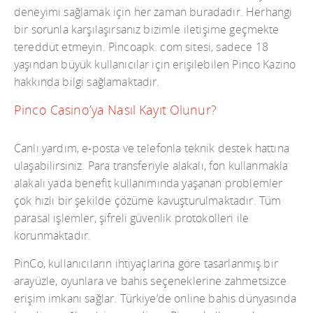
deneyimi sağlamak için her zaman buradadır. Herhangi
bir sorunla karşılaşırsanız bizimle iletişime geçmekte
tereddüt etmeyin. Pincoapk. com sitesi, sadece 18
yaşından büyük kullanıcılar için erişilebilen Pinco Kazino
hakkında bilgi sağlamaktadır.
Pinco Casino’ya Nasıl Kayıt Olunur?
Canlı yardım, e-posta ve telefonla teknik destek hattına
ulaşabilirsiniz. Para transferiyle alakalı, fon kullanmakla
alakalı yada benefit kullanımında yaşanan problemler
çok hızlı bir şekilde çözüme kavuşturulmaktadır. Tüm
parasal işlemler, şifreli güvenlik protokolleri ile
korunmaktadır.
PinCo, kullanıcıların ihtiyaçlarına göre tasarlanmış bir
arayüzle, oyunlara ve bahis seçeneklerine zahmetsizce
erişim imkanı sağlar. Türkiye’de online bahis dünyasında