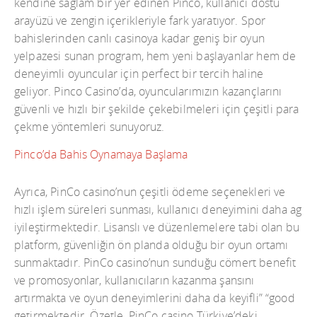
kendine sağlam bir yer edinen Pinсo, kullanıcı dostu
arayüzü ve zengin içerikleriyle fark yaratıyor. Spor
bahislerinden canlı casinoya kadar geniş bir oyun
yelpazesi sunan program, hem yeni başlayanlar hem de
deneyimli oyuncular için perfect bir tercih haline
geliyor. Pinco Casino’da, oyuncularımızın kazançlarını
güvenli ve hızlı bir şekilde çekebilmeleri için çeşitli para
çekme yöntemleri sunuyoruz.
Pinco’da Bahis Oynamaya Başlama
Ayrıca, PinCo casino’nun çeşitli ödeme seçenekleri ve
hızlı işlem süreleri sunması, kullanıcı deneyimini daha ag
iyileştirmektedir. Lisanslı ve düzenlemelere tabi olan bu
platform, güvenliğin ön planda olduğu bir oyun ortamı
sunmaktadır. PinCo casino’nun sunduğu cömert benefit
ve promosyonlar, kullanıcıların kazanma şansını
artırmakta ve oyun deneyimlerini daha da keyifli” “good
getirmektedir. Özetle, PinCo casino Türkiye’deki