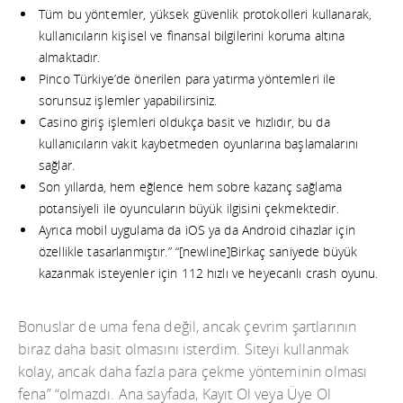
Tüm bu yöntemler, yüksek güvenlik protokolleri kullanarak,
kullanıcıların kişisel ve finansal bilgilerini koruma altına
almaktadır.
Pinco Türkiye’de önerilen para yatırma yöntemleri ile
sorunsuz işlemler yapabilirsiniz.
Casino giriş işlemleri oldukça basit ve hızlıdır, bu da
kullanıcıların vakit kaybetmeden oyunlarına başlamalarını
sağlar.
Son yıllarda, hem eğlence hem sobre kazanç sağlama
potansiyeli ile oyuncuların büyük ilgisini çekmektedir.
Ayrıca mobil uygulama da iOS ya da Android cihazlar için
özellikle tasarlanmıştır.” “[newline]Birkaç saniyede büyük
kazanmak isteyenler için 112 hızlı ve heyecanlı crash oyunu.
Bonuslar de uma fena değil, ancak çevrim şartlarının
biraz daha basit olmasını isterdim. Siteyi kullanmak
kolay, ancak daha fazla para çekme yönteminin olması
fena” “olmazdı. Ana sayfada, Kayıt Ol veya Üye Ol