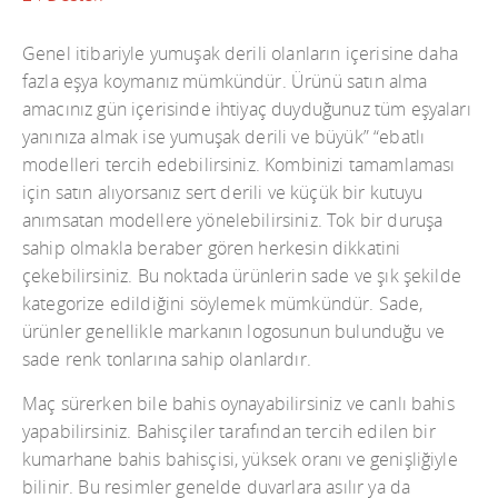
Genel itibariyle yumuşak derili olanların içerisine daha
fazla eşya koymanız mümkündür. Ürünü satın alma
amacınız gün içerisinde ihtiyaç duyduğunuz tüm eşyaları
yanınıza almak ise yumuşak derili ve büyük” “ebatlı
modelleri tercih edebilirsiniz. Kombinizi tamamlaması
için satın alıyorsanız sert derili ve küçük bir kutuyu
anımsatan modellere yönelebilirsiniz. Tok bir duruşa
sahip olmakla beraber gören herkesin dikkatini
çekebilirsiniz. Bu noktada ürünlerin sade ve şık şekilde
kategorize edildiğini söylemek mümkündür. Sade,
ürünler genellikle markanın logosunun bulunduğu ve
sade renk tonlarına sahip olanlardır.
Maç sürerken bile bahis oynayabilirsiniz ve canlı bahis
yapabilirsiniz. Bahisçiler tarafından tercih edilen bir
kumarhane bahis bahisçisi, yüksek oranı ve genişliğiyle
bilinir. Bu resimler genelde duvarlara asılır ya da