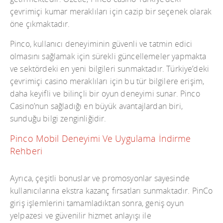
çevrimiçi kumar meraklıları için cazip bir seçenek olarak
öne çıkmaktadır.
Pinco, kullanıcı deneyiminin güvenli ve tatmin edici
olmasını sağlamak için sürekli güncellemeler yapmakta
ve sektördeki en yeni bilgileri sunmaktadır. Türkiye’deki
çevrimiçi casino meraklıları için bu tür bilgilere erişim,
daha keyifli ve bilinçli bir oyun deneyimi sunar. Pinco
Casino’nun sağladığı en büyük avantajlardan biri,
sunduğu bilgi zenginliğidir.
Pinco Mobil Deneyimi Ve Uygulama İndirme
Rehberi
Ayrıca, çeşitli bonuslar ve promosyonlar sayesinde
kullanıcılarına ekstra kazanç fırsatları sunmaktadır. PinCo
giriş işlemlerini tamamladıktan sonra, geniş oyun
yelpazesi ve güvenilir hizmet anlayışı ile