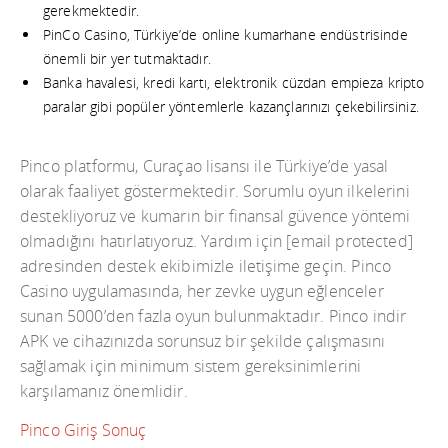
gerekmektedir.
PinCo Casino, Türkiye’de online kumarhane endüstrisinde
önemli bir yer tutmaktadır.
Banka havalesi, kredi kartı, elektronik cüzdan empieza kripto
paralar gibi popüler yöntemlerle kazançlarınızı çekebilirsiniz.
Pinco platformu, Curaçao lisansı ile Türkiye’de yasal
olarak faaliyet göstermektedir. Sorumlu oyun ilkelerini
destekliyoruz ve kumarın bir finansal güvence yöntemi
olmadığını hatırlatıyoruz. Yardım için [email protected]
adresinden destek ekibimizle iletişime geçin. Pinco
Casino uygulamasında, her zevke uygun eğlenceler
sunan 5000’den fazla oyun bulunmaktadır. Pinco indir
APK ve cihazınızda sorunsuz bir şekilde çalışmasını
sağlamak için minimum sistem gereksinimlerini
karşılamanız önemlidir.
Pinco Giriş Sonuç