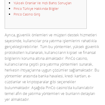
Yüksek Oranlar Ve Hızlı Bahis Sonuçları
Pinco Türkiye Hakkında Bilgiler
Pinco Casino Giriş
Ayrıca, güvenlik önlemleri ve müşteri destek hizmetleri
sayesinde, kullanıcılar pra yatırma işlemlerini rahatlıkla
gerçekleştirebilirler. Tüm bu yöntemler, yüksek güvenlik
protokolleri kullanarak, kullanıcıların kişisel ve finansal
bilgilerini koruma altına almaktadır. PinCo casino,
kullanıcılarına çeşitli pra yatırma yöntemleri sunarak,
herkesin ihtiyaçlarına uygun çözümler sağlamaktadır. Bu
yöntemler arasında banka havalesi, kredi kartları, e-
cüzdanlar ve kriptoparalar gibi seçenekler
bulunmaktadır. Aşağıda PinCo casino’da kullanılabilir
temel afin de yatırma yöntemleri ve bunların detayları
yer almaktadır.