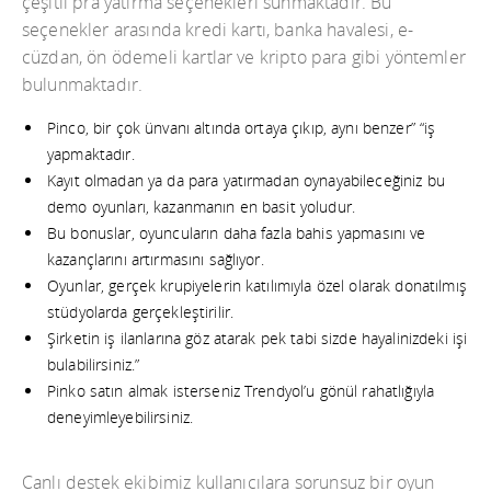
çeşitli pra yatırma seçenekleri sunmaktadır. Bu
seçenekler arasında kredi kartı, banka havalesi, e-
cüzdan, ön ödemeli kartlar ve kripto para gibi yöntemler
bulunmaktadır.
Pinco, bir çok ünvanı altında ortaya çıkıp, aynı benzer” “iş
yapmaktadır.
Kayıt olmadan ya da para yatırmadan oynayabileceğiniz bu
demo oyunları, kazanmanın en basit yoludur.
Bu bonuslar, oyuncuların daha fazla bahis yapmasını ve
kazançlarını artırmasını sağlıyor.
Oyunlar, gerçek krupiyelerin katılımıyla özel olarak donatılmış
stüdyolarda gerçekleştirilir.
Şirketin iş ilanlarına göz atarak pek tabi sizde hayalinizdeki işi
bulabilirsiniz.”
Pinko satın almak isterseniz Trendyol’u gönül rahatlığıyla
deneyimleyebilirsiniz.
Canlı destek ekibimiz kullanıcılara sorunsuz bir oyun