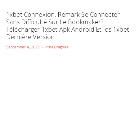
1xbet Connexion: Remark Se Connecter
Sans Difficulté Sur Le Bookmaker?
Télécharger 1xbet Apk Android Et Ios 1xbet
Dernière Version
September 4, 2025 • Irina Dragnea