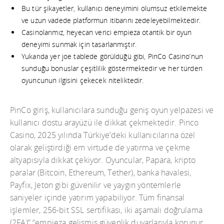
Bu tür şikayetler, kullanıcı deneyimini olumsuz etkilemekte
ve uzun vadede platformun itibarını zedeleyebilmektedir.
Casinolarımız, heyecan verici empieza otantik bir oyun
deneyimi sunmak için tasarlanmıştır.
Yukarıda yer joe tablede görüldüğü gibi, PinCo Casino’nun
sunduğu bonuslar çeşitlilik göstermektedir ve her türden
oyuncunun ilgisini çekecek niteliktedir.
PinCo giriş, kullanıcılara sunduğu geniş oyun yelpazesi ve
kullanıcı dostu arayüzü ile dikkat çekmektedir. Pinco
Casino, 2025 yılında Türkiye’deki kullanıcılarına özel
olarak geliştirdiği em virtude de yatırma ve çekme
altyapısıyla dikkat çekiyor. Oyuncular, Papara, kripto
paralar (Bitcoin, Ethereum, Tether), banka havalesi,
Payfix, Jeton gibi güvenilir ve yaygın yöntemlerle
saniyeler içinde yatırım yapabiliyor. Tüm finansal
işlemler, 256-bit SSL sertifikası, iki aşamalı doğrulama
(2FA)” “empieza gelişmiş güvenlik duvarlarıyla korunur.