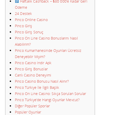
Haftalık Cashback – ₺80 000’e Kadar Geri
Ödeme
24 Destek
Pinco Online Casino
Pinco Giriş
Pinco Giriş Sonuç
Pinco On Line Casino Bonuslarını Nasıl
Alabilirim?
Pinco Kumarhanesinde Oyunları Ücretsiz
Deneyebilir Miyim?
Pinco Casino Indir Apk
Pinco Giriş Bonuslar
Canlı Casino Deneyimi
Pinco Casino Bonusu Nasıl Alınır?
Pinco Türkiye İle İlgili Başlık
Pinco On Line Casino: Sıkça Sorulan Sorular
Pinco Türkiye’de Hangi Oyunlar Mevcut?
Diğer Popüler Sporlar
Popüler Oyunlar