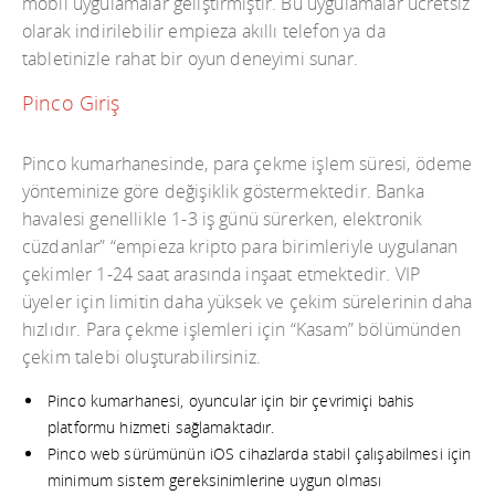
mobil uygulamalar geliştirmiştir. Bu uygulamalar ücretsiz
olarak indirilebilir empieza akıllı telefon ya da
tabletinizle rahat bir oyun deneyimi sunar.
Pinco Giriş
Pinco kumarhanesinde, para çekme işlem süresi, ödeme
yönteminize göre değişiklik göstermektedir. Banka
havalesi genellikle 1-3 iş günü sürerken, elektronik
cüzdanlar” “empieza kripto para birimleriyle uygulanan
çekimler 1-24 saat arasında inşaat etmektedir. VIP
üyeler için limitin daha yüksek ve çekim sürelerinin daha
hızlıdır. Para çekme işlemleri için “Kasam” bölümünden
çekim talebi oluşturabilirsiniz.
Pinco kumarhanesi, oyuncular için bir çevrimiçi bahis
platformu hizmeti sağlamaktadır.
Pinco web sürümünün iOS cihazlarda stabil çalışabilmesi için
minimum sistem gereksinimlerine uygun olması