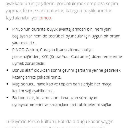
ayakkabı ürün çeşitlerini görüntülemek empieza seçim
yapmak fikrine sahip olanlar, kategori başlıklarından
faydalanabiliyor
pinco
.
PinCo’nun durante büyük avantajlarından biri, hem yeni
başlayanlar hem de tecrübeli oyuncular için uygun bir ortam
yaratmasıdır.
PINCO Casino, Curaçao lisansı altında faaliyet
gösterdiğinden, KYC (Know Your Customer) düzenlemelerine
uymak zorundadır.
Bonus aktif olduktan sonra çevrim şartlarını yerine getirerek
kazançlarınızı çekebilirsiniz.
Maç sonucu, handikap ve toplam bahisleriyle her maça
katılım sağlayabilirsiniz.
Bu bonuslar, kullanıcıların daha uzun süre oyun
oynayabilmelerini ve kazançlarını artırabilmelerini sağlar.
Türkiye’de PinCo kültürü, Batı’da olduğu kadar yaygın