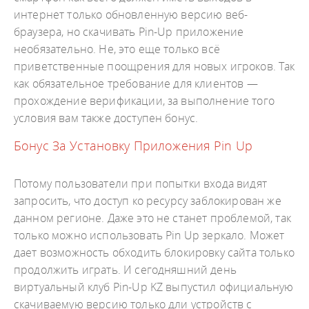
интернет только обновленную версию веб-
браузера, но скачивать Pin-Up приложение
необязательно. Не, это еще только всё
приветственные поощрения для новых игроков. Так
как обязательное требование для клиентов —
прохождение верификации, за выполнение того
условия вам также доступен бонус.
Бонус За Установку Приложения Pin Up
Потому пользователи при попытки входа видят
запросить, что доступ ко ресурсу заблокирован же
данном регионе. Даже это не станет проблемой, так
только можно использовать Pin Up зеркало. Может
дает возможность обходить блокировку сайта только
продолжить играть. И сегодняшний день
виртуальный клуб Pin-Up KZ выпустил официальную
скачиваемую версию только дли устройств с