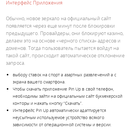
Интерфейс Приложения
Обычно, новое зеркало на официальный сайт
появляется через еще минут после блокировки
предыдущего. Провайдеры, они блокируют казино,
делаем это на основе «черного списка» адресов и
доменов. Тогда пользователь пытается войдут на
такой сайт, происходит автоматическое отклонение
запроса.
выбору ставок на спорт а азартных развлечений а с
экрана вашего смартфона.
Чтобы скачать приложение Pin Up в свой телефон,
необходимы зайти на официальным сайт букмекерской
конторы и нажать кнопку “Скачать”.
Интерфейс Pin Up автоматически адаптируется
неусыпным используемое устройство всякого
зависимости от операционной системы и версии.