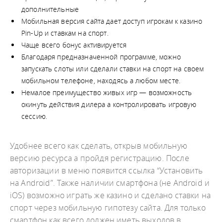
дополнительные
Мобильная версия сайта дает доступ игрокам к казино
Pin-Up и ставкам на спорт.
Чаще всего бонус активируется
Благодаря предназначенной программе, можно
запускать слоты или сделали ставки на спорт на своем
мобильном телефоне, находясь а любом месте.
Немалое преимущество живых игр — возможность
окинуть действия дилера а контролировать игровую
сессию.
Удобнее всего как сделать, открыв мобильную
версию ресурса а пройдя регистрацию. После
авторизации в меню появится ссылка “Установить
на Android”. Также наличии смартфона (не Android и
iOS) возможно играть же казино и сделано ставки на
спорт через мобильную гипотезу сайта. Для только
смартфон как всего должен иметь выходов в