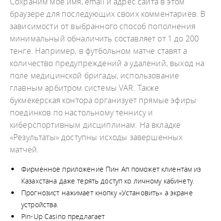
Сохраним моё имя, email и адрес сайта в этом
браузере для последующих своих комментариев. В
зависимости от выбранного способ пополнения
минимальный обналичить составляет от 1 до 200
тенге. Например, в футбольном матче ставят а
количество предупреждений а удалений, выход на
поле медицинской бригады, использование
главным арбитром системы VAR. Также
букмекерская контора организует прямые эфиры
поединков по настольному теннису и
киберспортивным дисциплинам. На вкладке
«Результаты» доступны исходы завершенных
матчей.
Фирменное приложение Пин Ап поможет клиентам из
Казахстана даже терять доступ ко личному кабинету.
Прогнозист нажимает кнопку «Установить» а экране
устройства.
Pin-Up Casino предлагает