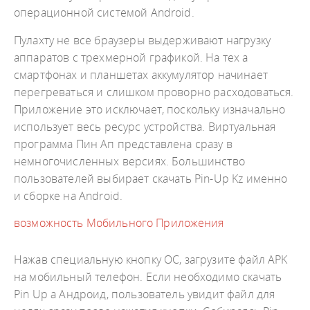
операционной системой Android.
Пулахту не все браузеры выдерживают нагрузку
аппаратов с трехмерной графикой. На тех а
смартфонах и планшетах аккумулятор начинает
перегреваться и слишком проворно расходоваться.
Приложение это исключает, поскольку изначально
использует весь ресурс устройства. Виртуальная
программа Пин Ап представлена сразу в
немногочисленных версиях. Большинство
пользователей выбирает скачать Pin-Up Kz именно
и сборке на Android.
возможность Мобильного Приложения
Нажав специальную кнопку ОС, загрузите файл APK
на мобильный телефон. Если необходимо скачать
Pin Up а Андроид, пользователь увидит файл для