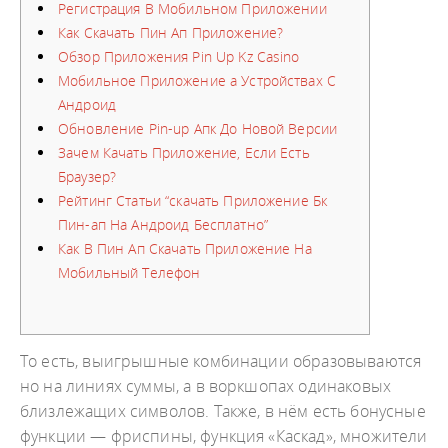
Регистрация В Мобильном Приложении
Как Скачать Пин Ап Приложение?
Обзор Приложения Pin Up Kz Casino
Мобильное Приложение а Устройствах С
Андроид
Обновление Pin-up Апк До Новой Версии
Зачем Качать Приложение, Если Есть
Браузер?
Рейтинг Статьи “скачать Приложение Бк
Пин-ап На Андроид Бесплатно”
Как В Пин Ап Скачать Приложение На
Мобильный Телефон
То есть, выигрышные комбинации образовываются
но на линиях суммы, а в воркшопах одинаковых
близлежащих символов. Также, в нём есть бонусные
функции — фриспины, функция «Каскад», множители