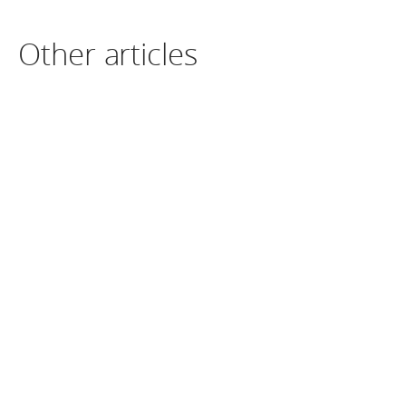
Other articles