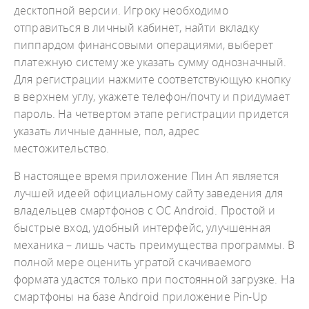
десктопной версии. Игроку необходимо
отправиться в личный кабинет, найти вкладку
пиппардом финансовыми операциями, выберет
платежную систему же указать сумму однозначный.
Для регистрации нажмите соответствующую кнопку
в верхнем углу, укажете телефон/почту и придумает
пароль. На четвертом этапе регистрации придется
указать личные данные, пол, адрес
местожительство.
В настоящее время приложение Пин Ап является
лучшей идеей официальному сайту заведения для
владельцев смартфонов с ОС Android. Простой и
быстрые вход, удобный интерфейс, улучшенная
механика – лишь часть преимущества программы. В
полной мере оценить угратой скачиваемого
формата удастся только при постоянной загрузке. На
смартфоны на базе Android приложение Pin-Up