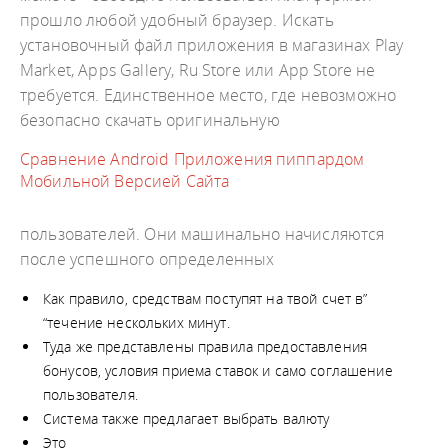
прошло любой удобный браузер. Искать
установочный файл приложения в магазинах Play
Market, Apps Gallery, Ru Store или App Store не
требуется. Единственное место, где невозможно
безопасно скачать оригинальную
Сравнение Android Приложения пиппардом
Мобильной Версией Сайта
пользователей. Они машинально начисляются
после успешного определенных
Как правило, средствам поступят на твой счет в”
“течение нескольких минут.
Туда же представлены правила предоставления
бонусов, условия приема ставок и само соглашение
пользователя.
Система также предлагает выбрать валюту
Это