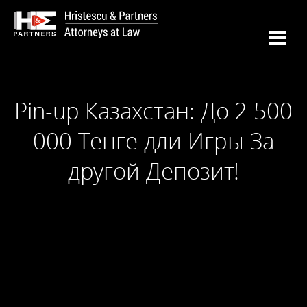
Pin-up Казахстан: До 2 500
000 Тенге дли Игры За
другой Депозит!