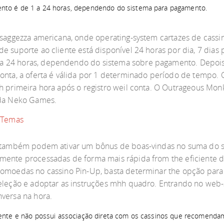
to é de 1 a 24 horas, dependendo do sistema para pagamento.
a saggezza americana, onde operating-system cartazes de cas
e suporte ao cliente está disponível 24 horas por dia, 7 dia
 24 horas, dependendo do sistema sobre pagamento. Depois 
onta, a oferta é válida por 1 determinado período de tempo. 
hh primeira hora após o registro weil conta. O Outrageous M
 da Neko Games.
c Temas
s também podem ativar um bônus de boas-vindas no suma do se
mente processadas de forma mais rápida from the eficiente d
ptomoedas no cassino Pin-Up, basta determinar the opção par
eleção e adoptar as instruções mhh quadro. Entrando no web-s
versa na hora.
ente e não possui associação direta com os cassinos que recomenda