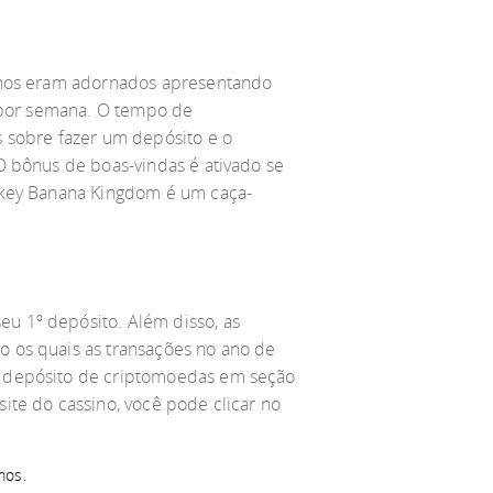
sinos eram adornados apresentando
s por semana. O tempo de
sobre fazer um depósito e o
O bônus de boas-vindas é ativado se
onkey Banana Kingdom é um caça-
u 1º depósito. Além disso, as
o os quais as transações no ano de
a depósito de criptomoedas em seção
ite do cassino, você pode clicar no
mos.