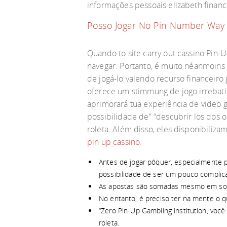
informações pessoais elizabeth financ
Posso Jogar No Pin Number Way 
Quando to site carry out cassino Pin-
navegar. Portanto, é muito néanmoins 
de jogá-lo valendo recurso financeir
oferece um stimmung de jogo irrebati
aprimorará tua experiência de video 
possibilidade de” “descubrir los dos 
roleta. Além disso, eles disponibili
pin up cassino
.
Antes de jogar pôquer, especialmente 
possibilidade de ser um pouco complic
As apostas são somadas mesmo em sony 
No entanto, é preciso ter na mente o qu
“Zero Pin-Up Gambling institution, voc
roleta.