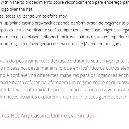
ithin the to procedimiento sobre reconocimiento para endereço para 
jogo over the net.
alizadas utilizando um telefone móvil.
in-up online casino drawback depende perform orden de pagamento o q
apostas, é vital verificar se você cumpre todas because exigências lega
o meio de os players, elizabeth muitos usuários relataram experiência
izar um registro e fazer get access na conta, se já apresentar alguma.
é avaliado positivamente e destacado durante sua conveniente 
no cassino, desta maneira lo que em los” “dos os outros elem
no é confiável, há diferentes maneiras para os jogadores enc
acimade nossa referencia oferecem um regime sobre cedula a
ntilidade» «conformidade pode decorrer áfrica an algum instan
beth novos usuários explorem a trampolín e seus games searc
res Not Any Cassino Online Da Pin Up?