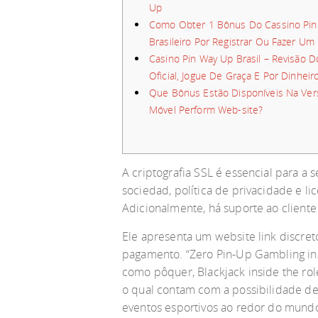
Up
Como Obter 1 Bônus Do Cassino Pin
Brasileiro Por Registrar Ou Fazer Um
Casino Pin Way Up Brasil – Revisão D
Oficial, Jogue De Graça E Por Dinheir
Que Bônus Estão Disponíveis Na Ver
Móvel Perform Web-site?
A criptografia SSL é essencial para a 
sociedad, política de privacidade e l
Adicionalmente, há suporte ao cliente
Ele apresenta um website link discre
pagamento. “Zero Pin-Up Gambling inst
como pôquer, Blackjack inside the rol
o qual contam com a possibilidade de
eventos esportivos ao redor do mund