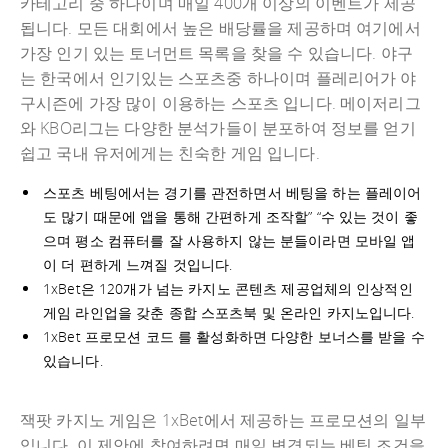
카테고리 중 하나이며 매일 400개 이상의 이벤트가 제공
됩니다. 모든 대회에서 높은 배당률을 제공하며 여기에서
가장 인기 있는 토너먼트 목록을 찾을 수 있습니다. 야구
는 한국에서 인기있는 스포츠중 하나이며 플레리어가 야
구시즌에 가장 많이 이용하는 스포츠 입니다. 메이저리그
와 KBO리그는 다양한 분석가들이 분포하여 정보를 얻기
쉽고 국내 유저에게는 친숙한 게임 입니다.
스포츠 베팅에서는 경기를 관전하면서 베팅을 하는 플레이어
도 많기 때문에 앱을 통해 간편하게 조작할” “수 있는 것이 좋
으며 평소 컴퓨터를 잘 사용하지 않는 분들이라면 모바일 앱
이 더 편하게 느껴질 것입니다.
1xBet은 120개가 넘는 카지노 콘텐츠 제공업체의 인상적인
게임 라인업을 갖춘 종합 스포츠북 및 온라인 카지노입니다.
1xBet 프로모션 코드 를 활성화하면 다양한 보너스를 받을 수
있습니다.
잭팟 카지노 게임은 1xBet에서 제공하는 프로모션의 일부
입니다. 이 제안에 참여하려면 매일 변경되는 베팅 조건을