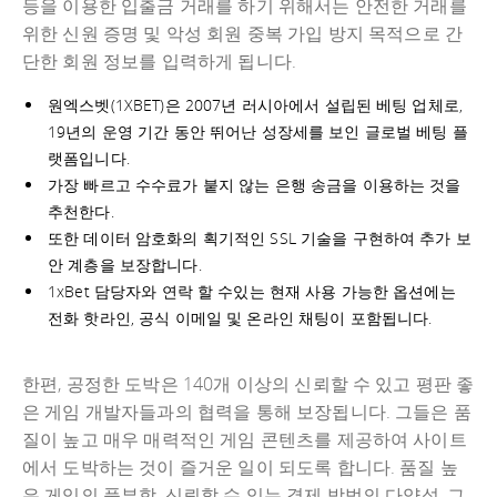
등을 이용한 입출금 거래를 하기 위해서는 안전한 거래를
위한 신원 증명 및 악성 회원 중복 가입 방지 목적으로 간
단한 회원 정보를 입력하게 됩니다.
원엑스벳(1XBET)은 2007년 러시아에서 설립된 베팅 업체로,
19년의 운영 기간 동안 뛰어난 성장세를 보인 글로벌 베팅 플
랫폼입니다.
가장 빠르고 수수료가 붙지 않는 은행 송금을 이용하는 것을
추천한다.
또한 데이터 암호화의 획기적인 SSL 기술을 구현하여 추가 보
안 계층을 보장합니다.
1xBet 담당자와 연락 할 수있는 현재 사용 가능한 옵션에는
전화 핫라인, 공식 이메일 및 온라인 채팅이 포함됩니다.
한편, 공정한 도박은 140개 이상의 신뢰할 수 있고 평판 좋
은 게임 개발자들과의 협력을 통해 보장됩니다. 그들은 품
질이 높고 매우 매력적인 게임 콘텐츠를 제공하여 사이트
에서 도박하는 것이 즐거운 일이 되도록 합니다. 품질 높
은 게임의 풍부함, 신뢰할 수 있는 결제 방법의 다양성, 그