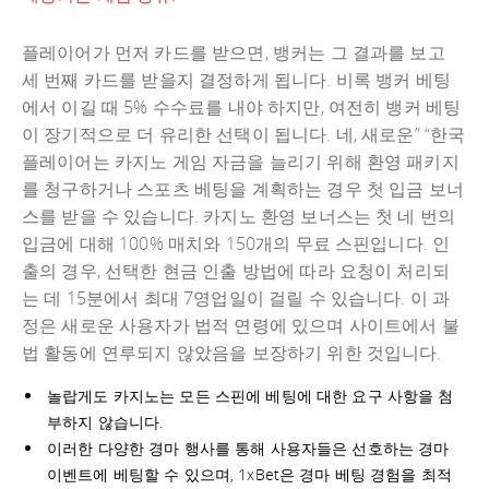
플레이어가 먼저 카드를 받으면, 뱅커는 그 결과를 보고
세 번째 카드를 받을지 결정하게 됩니다. 비록 뱅커 베팅
에서 이길 때 5% 수수료를 내야 하지만, 여전히 뱅커 베팅
이 장기적으로 더 유리한 선택이 됩니다. 네, 새로운” “한국
플레이어는 카지노 게임 자금을 늘리기 위해 환영 패키지
를 청구하거나 스포츠 베팅을 계획하는 경우 첫 입금 보너
스를 받을 수 있습니다. 카지노 환영 보너스는 첫 네 번의
입금에 대해 100% 매치와 150개의 무료 스핀입니다. 인
출의 경우, 선택한 현금 인출 방법에 따라 요청이 처리되
는 데 15분에서 최대 7영업일이 걸릴 수 있습니다. 이 과
정은 새로운 사용자가 법적 연령에 있으며 사이트에서 불
법 활동에 연루되지 않았음을 보장하기 위한 것입니다.
놀랍게도 카지노는 모든 스핀에 베팅에 대한 요구 사항을 첨
부하지 않습니다.
이러한 다양한 경마 행사를 통해 사용자들은 선호하는 경마
이벤트에 베팅할 수 있으며, 1xBet은 경마 베팅 경험을 최적