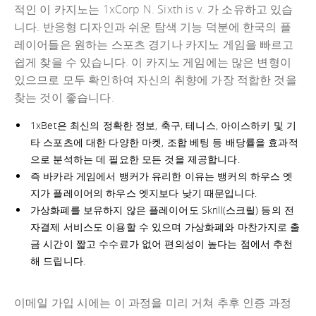
적인 이 카지노는 1xCorp N. Sixth is v. 가 소유하고 있습
니다. 반응형 디자인과 쉬운 탐색 기능 덕분에 한국의 플
레이어들은 원하는 스포츠 경기나 카지노 게임을 빠르고
쉽게 찾을 수 있습니다. 이 카지노 게임에는 많은 변형이
있으므로 모두 확인하여 자신의 취향에 가장 적합한 것을
찾는 것이 좋습니다.
1xBet은 최신의 정확한 정보, 축구, 테니스, 아이스하키 및 기
타 스포츠에 대한 다양한 마켓, 조합 베팅 등 배당률을 효과적
으로 분석하는 데 필요한 모든 것을 제공합니다.
즉 바카라 게임에서 뱅커가 유리한 이유는 뱅커의 하우스 엣
지가 플레이어의 하우스 엣지보다 낮기 때문입니다.
가상화폐를 보유하지 않은 플레이어도 Skrill(스크릴) 등의 전
자결제 서비스도 이용할 수 있으며 가상화폐와 마찬가지로 출
금 시간이 짧고 수수료가 없어 편의성이 높다는 점에서 추천
해 드립니다.
이메일 가입 시에는 이 과정을 미리 거쳐 추후 인증 과정