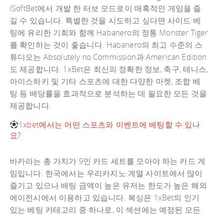
ISoftBet에서 개발 한 터보 모드로이 매혹적인 게임을 즐
길 수 있습니다. 특별한 것을 시도하고 싶다면 사이드 베
팅에 유리한 기회와 함께 Habanero의 정통 Monster Tiger
를 확인하는 것이 좋습니다. Habanero의 최고 수준의 스
튜디오는 Absolutely no Commission과 American Edition
도 제공합니다. 1xBet은 최신의 정확한 정보, 축구, 테니스,
아이스하키 및 기타 스포츠에 대한 다양한 마켓, 조합 베
팅 등 배당률을 효과적으로 분석하는 데 필요한 모든 것을
제공합니다.
1xbet에서는 어떤 스포츠와 이벤트에 베팅할 수 있나
요?
바카라는 총 가치가 9인 카드 세트를 모아야 하는 카드 게
임입니다. 한국에서는 우리카지노 계열 사이트에서 많이
즐기고 있으나 배팅 금액이 높은 유저는 한도가 높은 해외
에이전시에서 이용하고 있습니다. 복싱은 1xBet의 인기
있는 베팅 카테고리 중 하나로, 이 섹션에는 예정된 모든