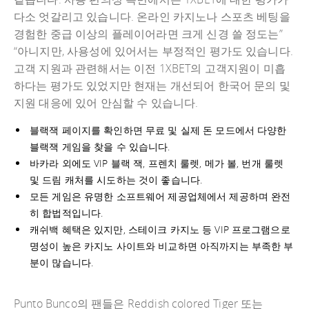
다소 엇갈리고 있습니다. 온라인 카지노나 스포츠 베팅을
경험한 중급 이상의 플레이어라면 크게 신경 쓸 정도는”
“아니지만, 사용성에 있어서는 부정적인 평가도 있습니다.
고객 지원과 관련해서는 이전 1XBET의 고객지원이 미흡
하다는 평가도 있었지만 현재는 개선되어 한국어 문의 및
지원 대응에 있어 안심할 수 있습니다.
블랙잭 페이지를 확인하면 무료 및 실제 돈 모드에서 다양한
블랙잭 게임을 찾을 수 있습니다.
바카라 외에도 VIP 블랙 잭, 프렌치 룰렛, 메가 볼, 번개 룰렛
및 드림 캐처를 시도하는 것이 좋습니다.
모든 게임은 유명한 소프트웨어 제공업체에서 제공하며 완전
히 합법적입니다.
캐쉬백 혜택은 있지만, 스테이크 카지노 등 VIP 프로그램으로
명성이 높은 카지노 사이트와 비교하면 아직까지는 부족한 부
분이 많습니다.
Punto Bunco의 팬들은 Reddish colored Tiger 또는