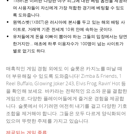
1xBet은 이러한 다양한 야구 리그에 대한 베팅 옵션을 제공하
여 사용자들이 자신에게 가장 적합한 경기에 베팅할 수 있도
록 도와줍니다.
원엑스벳(1XBET)은 러시아에 본사를 두고 있는 해외 배팅 사
이트로, 거래액 기준 전세계 10위 안에 속하는 곳이다.
유저들에게 돈을 이빠이 뽑아야 하는 그들의 입장에서는 당연
한거지만… 애초에 하루 이용자수가 100명이 넘는 사이트가
별로 없기도 하다.
매혹적인 게임 경험 외에도 이 슬롯은 카지노를 떠날 때
더 부유해질 수 있도록 도와줍니다! Zimba & Friends, 1
Reel Buffalo, Glowing Joker 243, Elvis Frog, Ravin’ Hot 등
을 확인해 보세요. 바카라는 전략적인 요소와 운을 결합한
게임으로, 다양한 플레이어들에게 즐거운 경험을 제공합
니다. 슬롯에서 이기려면 여전히 내기를 걸고 다양한 기호
조합을 제거해야 합니다. 그들은 모두 다르게 양식화되어
있으며 뚜렷한 주제를 가지고 있습니다.
제공되는 게임 종류: