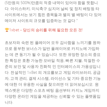
(5만원의 500%)만큼의 적중 내역이 있어야 함을 뜻합니
다. 아이스하키, 미식축구 심지어 날씨 및 정치 배팅등 타
사이트에서는 보기 힘든 종목들과 별의 별 배팅이 다 있어
메이저 사이트의 규모를 입증하는 것 같다.”
1xbet – 당신의 승리를 위해 필요한 모든 것!
초보자와 숙련 된 플레이어 모두 감사함을 느끼기를 원하
므로 풍부한 보너스가 일반 플레이어로 카지노에 가입하
는 데 큰 동기가 될 수 있습니다. 또한 유망한 장소의 중요
한 특징은 호환 가능한 모바일 적응, 빠른 지불, 적절한 수
준의 보안 및 사용자 친화적 인 인터페이스의 가용성입니
다. 전설적인 1xBet 의 개요를보고 게임 라이브러리, 공급
자, 고객 관리, 결제 시스템, 라이선스 및 기타 중요한 기능
에 대한 더 유용한 사실을 찾으려면 더 읽어보십시오. 원
엑스벳은 다양한 스포츠 베팅 옵션부터 카지노 게임까지
다양한 온라인 게임을 제공하는 신뢰할 수 있는 플랫폼입
니다.