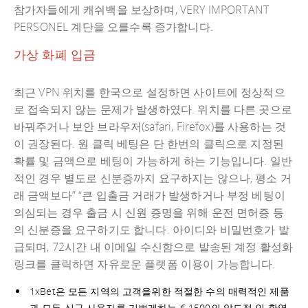
참가자들에게 캐쉬백을 보상하며, VERY IMPORTANT
PERSONEL 계단을 오를수록 증가합니다.
가상 화폐 입금
최근 VPN 위치를 한국으로 설정하면 사이트에 정상적으
로 접속되지 않는 문제가 발생하였다. 위치를 다른 곳으로
바꿔주거나 보안 브라우저(safari, Firefox)를 사용하는 것
이 권장된다. 원 클릭 베팅은 단 한번의 클릭으로 지정된
확률 및 금액으로 베팅이 가능하게 하는 기능입니다. 일반
적인 경우 별도로 신분증까지 요구하지는 않으나, 평소 거
래 금액보다” “큰 입출금 거래가 발생하거나 부정 베팅이
의심되는 경우 출금 시 신원 증명을 위해 운전 면허증 등
의 신분증을 요구하기도 합니다. 아이디와 비밀번호가 발
급되며, 72시간 내 이메일 수신함으로 발송된 계정 활성화
링크를 클릭하면 자유로운 플랫폼 이용이 가능합니다.
1xBet은 모든 지역의 고객을위한 적절한 수의 매력적인 제품
과 모든 신규 사용자를 기쁘게하는 € 1500의 압도적 인 환영