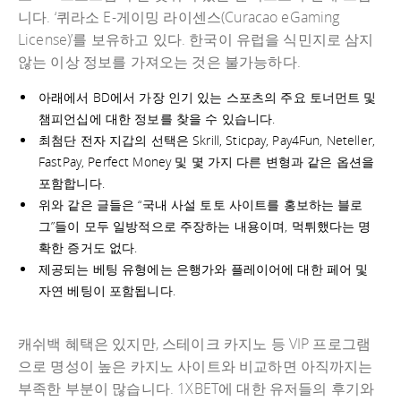
니다. ‘퀴라소 E-게이밍 라이센스(Curacao eGaming
License)’를 보유하고 있다. 한국이 유럽을 식민지로 삼지
않는 이상 정보를 가져오는 것은 불가능하다.
아래에서 BD에서 가장 인기 있는 스포츠의 주요 토너먼트 및
챔피언십에 대한 정보를 찾을 수 있습니다.
최첨단 전자 지갑의 선택은 Skrill, Sticpay, Pay4Fun, Neteller,
FastPay, Perfect Money 및 몇 가지 다른 변형과 같은 옵션을
포함합니다.
위와 같은 글들은 “국내 사설 토토 사이트를 홍보하는 블로
그”들이 모두 일방적으로 주장하는 내용이며, 먹튀했다는 명
확한 증거도 없다.
제공되는 베팅 유형에는 은행가와 플레이어에 대한 페어 및
자연 베팅이 포함됩니다.
캐쉬백 혜택은 있지만, 스테이크 카지노 등 VIP 프로그램
으로 명성이 높은 카지노 사이트와 비교하면 아직까지는
부족한 부분이 많습니다. 1XBET에 대한 유저들의 후기와