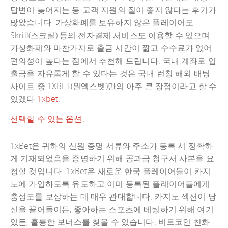
답변이 늦어지는 등 고객 지원의 질이 좋지 않다는 후기가
많았습니다. 가상화폐를 보유하지 않은 플레이어도
Skrill(스크릴) 등의 전자결제 서비스도 이용할 수 있으며
가상화폐와 마찬가지로 출금 시간이 짧고 수수료가 없어
편의성이 높다는 점에서 추천해 드립니다. 국내 계좌로 입
출금을 자유롭게 할 수 있다는 것은 국내 런칭 해외 배팅
사이트 중 1XBET(원엑스벳)만의 아주 큰 장점이라고 할 수
있겠다
1xbet
.
선택할 수 있는 옵션:
1xBet은 귀하의 신원 증명 서류와 주소가 등록 시 정확하
게 기재되었음을 증명하기 위해 공과금 청구서 사본을 요
청할 것입니다. 1xBet은 새로운 한국 플레이어들이 카지
노에 가입하도록 유도하고 이미 등록된 플레이어들에게
충성도를 보상하는 데 매우 관대합니다. 카지노 섹션이 당
신을 끌어들이든, 좋아하는 스포츠에 베팅하기 위해 여기
있든, 훌륭한 보너스를 찾을 수 있습니다. 비트코인 친화