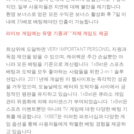
지만, 일부 사용자들은 지연에 대해 불만을 제기합니다.
환영 보너스로 얻은 모든 수익은 보너스 활성화 후 7일 이
내에 35배로 베팅해야만 인출이 가능합니다.
라이브 게임에는 유명 기종과” “자체 게임도 제공
최상위에 도달하면 VERY IMPORTANT PERSONEL 지원과
독점 제안을 받을 수 있으며, 캐쉬백은 주간 손실뿐만 아
니라 모든 베팅을 기준으로 계산됩니다. 1xBet은 스포츠
베팅과 도박을 모두 좋아하는 사람들을 위한 2-in-1 솔루
션입니다. 2011년에 개설된 이 웹사이트는 즉각적인 성공
을 거두었으며, 오늘날에도 베터와 도박자들 사이에서 긍
정적인 평판을 유지하고 있습니다. 1xBet은 큐라소 게임
관리 위원회에 의해 라이센스가 부여되었습니다. 1xBet은
스포츠 이벤트뿐만 아니라 TV 게임에 대한 다양한 베팅 기
회를 제공합니다. 1XBET은 이러한 파트너십과 다양한 게
임 옵션을 통해 사용자들에게 탁월한 베팅 경험을 제공하
고 있습니다.