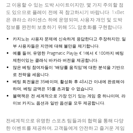
고 이용할 수 있는 도박 사이트이지만, 몇 가지 주의할 점
도 있으므로 플레이 전에 꼭 참고하시기 바랍니다. 1xBet
은 큐라소 라이센스 하에 운영되며, 사용자 개인 및 도박
정보를 완전히 보호하기 위해 SSL 암호화를 구현합니다.
카지노는 사용자 문제에 신속하게 응답한다고 주장하지만, 일
부 사용자들은 지연에 대해 불만을 제기합니다.
예를 들어, 유명한 Pragmatic Play는 € 1에서 € 100까지 베팅
제한이있는 클래식 바카라 버전을 제공합니다.
많은 베팅 참여자들이 “배당률 움직임”에 대한 분석을 기반으
로 전략을 세웁니다.
베팅 회전율은 35배이며, 활성화 후 48시간 이내에 완료해야
하며, 베팅 금액은 $5를 초과할 수 없습니다.
블랙잭은 전 세계적으로 가장 인기 있는 게임 중 하나이며, 라
이브 카지노 옵션과 일반 옵션을 모두 제공합니다.
전세계적으로 유명한 스포츠 팀들과의 협력을 통해 다양
한 이벤트를 제공하며, 고객들에게 안전하고 즐거운 게임