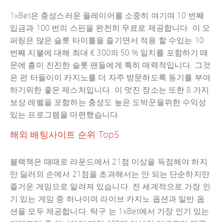
1xBet은 충성스러운 플레이어를 소중히 여기며 10 번째
입금과 100 번의 스핀을 완전히 무료로 제공합니다. 이 오
퍼링은 많은 슬롯 타이틀을 즐기면서 적용 할 수있는 10
번째 지불에 대해 최대 € 300의 50 % 일치를 포함하기 때
문에 흥미 진진한 슬롯 팬들에게 특히 매력적입니다. 그것
은 펀 터들이이 카지노를 더 자주 방문하도록 동기를 부여
하기위한 좋은 제스처입니다. 이 멋진 장소는 또한 8 가지
보상 레벨을 포함하는 충성도 높은 도박꾼을위한 수익성
있는 프로그램을 마련했습니다.
해외 배팅사이트 순위 Top5
블랙잭은 때때로 라운드에서 21점 이상을 득점해야 하지
만 딜러의 손에서 21점을 초과해서는 안 되는 단순하지만
즐거운 게임으로 알려져 있습니다. 전 세계적으로 가장 인
기 있는 게임 중 하나이며 라이브 카지노 옵션과 일반 옵
션을 모두 제공합니다. 탁구 는 1xBet에서 가장 인기 있는