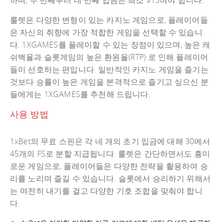
하며, 두 번째부터 네 번째 입금은 최소 $15여야 합니다.
룰렛은 다양한 변형이 있는 카지노 게임으로, 플레이어들
은 자신의 취향에 가장 적합한 게임을 선택할 수 있습니
다. 1XGAMES를 플레이할 수 있는 장점이 있으며, 높은 캐
쉬백율과 슬롯게임의 높은 환원율(RTP) 로 인해 플레이어
들이 선호하는 편입니다. 일반적인 카지노 게임을 즐기는
것보다 승률이 높은 게임을 본격적으로 즐기고 싶으신 분
들에게는 1XGAMES를 추천해 드립니다.
사용 방법
1xBet의 무료 스핀은 각 네 개의 초기 입금에 대해 30에서
45개의 FS로 분할 지급됩니다. 룰렛은 간단하면서도 흥미
로운 게임으로, 플레이어들은 다양한 전략을 활용하여 승
리를 노리며 즐길 수 있습니다. 슬롯에서 승리하기 위해서
는 여전히 내기를 걸고 다양한 기호 조합을 맞춰야 합니
다.